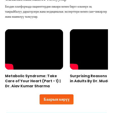
Биздин платформада пациенттердин пикири менен бирге өлкөнүн эң
тажрыйбалуу дарыгерлери жана медициналык эксперттери менен сын-пикирлер
жана маанилүү талкуулар.
Metabolic Syndrome: Take
Surprising Reasons fo
Care of Your Heart (Part - 1) |
in Adults By Dr. Mudas
Dr. Ajay Kumar Sharma
Баарын көрүү