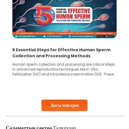
5 Essential Steps for Effective Human Sperm
Collection and Processing Methods
Human sperm collection and processing are critical steps
in advanced reproductive techniques like In Vitro
Fertilization (IVF) and intrauterine insemination (IUI). These
methods enable medical professionals to tackle fertility
challenges and help couples achieve their dream of
parenthood. Skilled technicians collect sperm using
specialized procedures to ensure optimal quality. Once
collected, they process the
Дагы изилдөө
Continue Reading
Саламаттык сактоо
Талкуулар