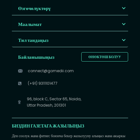
Өзгөчөлүктөрү
Маалымат
Тил тандаңыз
Байланышыңыз
ӨНӨКТӨШ БОЛУУ
connect@gomedii.com
(+91) 9311101477
96, block C, Sector 65, Noida,
Uttar Pradesh, 201301
БИЗДИН ГАЗЕТАГА ЖАЗЫЛЫҢЫЗ
Ден соолук жана фитнес боюнча бекер жазылууну алыңыз жана акыркы