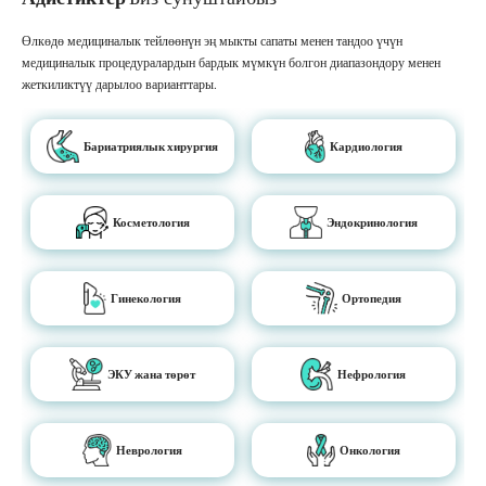
Өлкөдө медициналык тейлөөнүн эң мыкты сапаты менен тандоо үчүн
медициналык процедуралардын бардык мүмкүн болгон диапазондору менен
жеткиликтүү дарылоо варианттары.
Бариатриялык хирургия
Кардиология
Косметология
Эндокринология
Гинекология
Ортопедия
ЭКУ жана төрөт
Нефрология
Неврология
Онкология