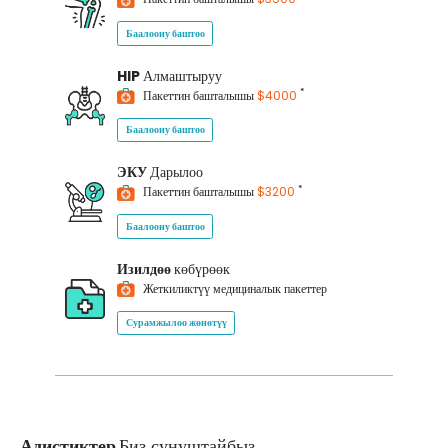
Баалоону баштоо
HIP
Алмаштыруу
*
Пакеттин башталышы
$4000
Баалоону баштоо
ЭКУ
Дарылоо
*
Пакеттин башталышы
$3200
Баалоону баштоо
Изилдөө
көбүрөөк
Жеткиликтүү медициналык пакеттер
Сурамжылоо жөнөтүү
Адистиктер
Биз сунуштайбыз