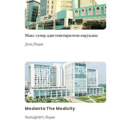
Макс супер адистештирилген оорукана
Дели
,
Индия
Medanta The Medicity
Gurugram
,
Индия