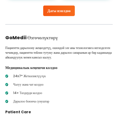
Дагы изилдөө
GoMedii
Өзгөчөлүктөрү
Пациентти дарылоону жеңилдетүү, ошондой эле аны технологияга негизделген
чечимдер, пациентти тейлөө тутуму жана дарылоо сапарынын ар бир кадамында
айкындуулук менен камсыз кылуу.
Медициналык кеңешчи колдоо
24x7* Жеткиликтүүлүк
Чалуу жана чат колдоо
14+ Тилдерди колдоо
Дарылоо боюнча сунуштар
Patient Care