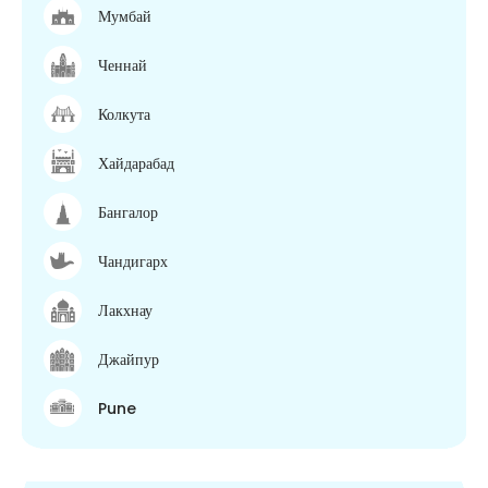
Мумбай
Ченнай
Колкута
Хайдарабад
Бангалор
Чандигарх
Лакхнау
Джайпур
Pune