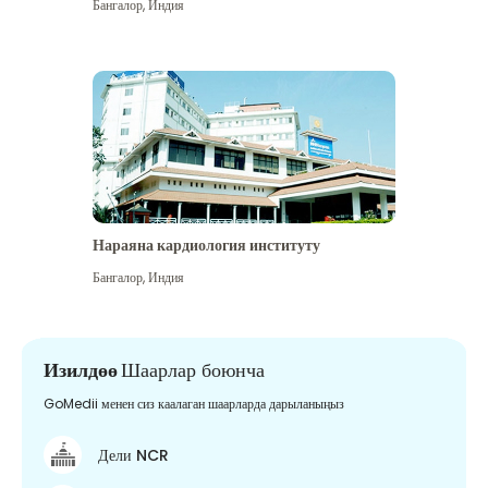
Бангалор
,
Индия
Нараяна кардиология институту
Бангалор
,
Индия
Изилдөө
Шаарлар боюнча
GoMedii менен сиз каалаган шаарларда дарыланыңыз
Дели NCR