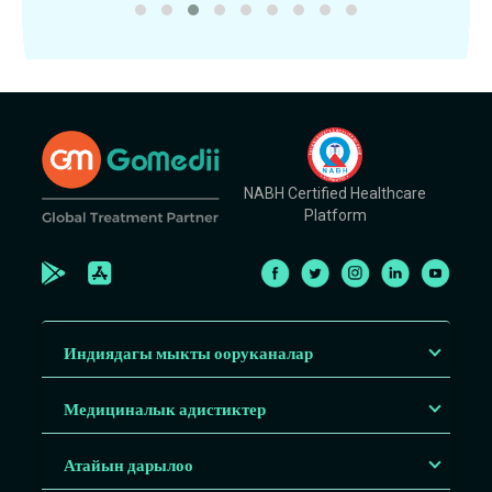
NABH Certified Healthcare
Platform
Индиядагы мыкты ооруканалар
Медициналык адистиктер
Атайын дарылоо