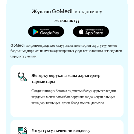
Жүктөө
GoMedii колдонмосу
жеткиликтүү
GoMedii колдонмосунда көз салуу жана мониторинг жүргүзүү менен
бардык медициналык муктаждыктарыңыз үчүн технологияга негизделген
бирдиктүү чечим.
Жогорку оорукана жана дарыгерлер
тармактары
Сиздин ишиңиз боюнча эң тажрыйбалуу дарыгерлердин
жардамы менен заманбап ооруканаларда кеңеш алыңыз
жана дарыланыңыз. арзан баада мыкты дарылоо.
Үзгүлтүксүз кеңешчи колдоосу