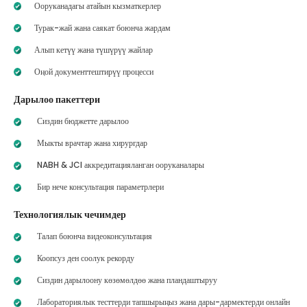
Ооруканадагы атайын кызматкерлер
Турак-жай жана саякат боюнча жардам
Алып кетүү жана түшүрүү жайлар
Оңой документтештирүү процесси
Дарылоо пакеттери
Сиздин бюджетте дарылоо
Мыкты врачтар жана хирургдар
NABH & JCI аккредитацияланган ооруканалары
Бир нече консультация параметрлери
Технологиялык чечимдер
Талап боюнча видеоконсультация
Коопсуз ден соолук рекорду
Сиздин дарылоону көзөмөлдөө жана пландаштыруу
Лабораториялык тесттерди тапшырыңыз жана дары-дармектерди онлайн