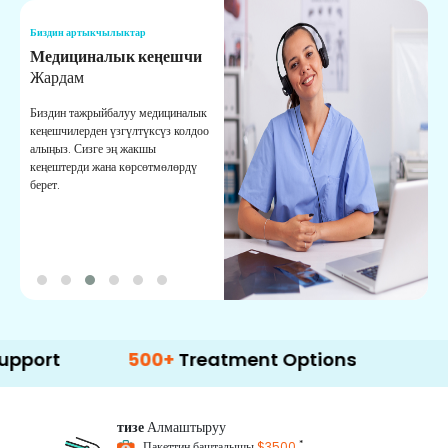
Биздин артыкчылыктар
Б
Медициналык кеңешчи
О
Жардам
К
Биздин тажрыйбалуу медициналык
Д
кеңешчилерден үзгүлтүксүз колдоо
ж
алыңыз. Сизге эң жакшы
р
кеңештерди жана көрсөтмөлөрдү
т
берет.
о
500+
Treatment Options
тизе
Алмаштыруу
*
Пакеттин башталышы
$3500