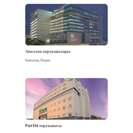
Аполлон ооруканалары
Көбүрөөк көрүү
Бангалор
,
Индия
Fortis ооруканасы