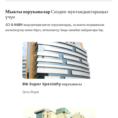
Мыкты ооруканалар
Сиздин муктаждыктарыңыз
үчүн
JCI & NABH аккредитацияланган ооруканаларды, эң мыкты медициналык
кызматкерлер менен бирге, жеткиликтүү баада заманбап жабдыктары бар.
Blk Super Specialty ооруканасы
Дели
,
Индия