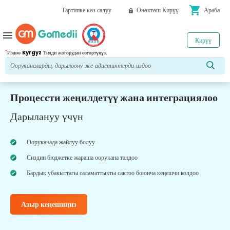
shopping_cart
Тартипке көз салуу
Өнөктөш Кирүү
Араба
menu
Кирүү
*
Издөө
Kyrgyz
Тилди жогорудан өзгөртүңүз.
Процессти жеңилдетүү жана интеграциялоо
Дарылануу үчүн
Ооруканада жайлуу болуу
Сиздин бюджетке жараша оорукана тандоо
Бардык убакыттагы саламаттыкты сактоо боюнча кеңешчи колдоо
Азыр кеңешиңиз