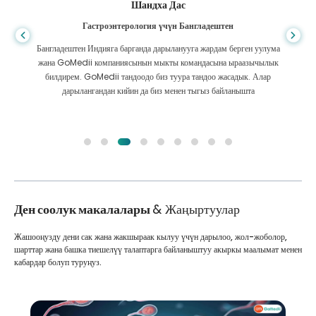
Шандха Дас
Гастроэнтерология үчүн Бангладештен
Бангладештен Индияга барганда дарыланууга жардам берген уулума
жана GoMedii компаниясынын мыкты командасына ыраазычылык
билдирем. GoMedii тандоодо биз туура тандоо жасадык. Алар
дарылангандан кийин да биз менен тыгыз байланышта
Ден соолук макалалары
& Жаңыртуулар
Жашооңузду дени сак жана жакшыраак кылуу үчүн дарылоо, жол-жоболор,
шарттар жана башка тиешелүү талаптарга байланыштуу акыркы маалымат менен
кабардар болуп туруңуз.