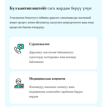
Бул кантип иштейт
сага жардам берүү үчүн
Ачылыштан бошотууга чейинки дарылоо саякатыңызды жылмакай
жеңил процесс менен ийгиликтүү кылуунун жеңилдетилген жана ачык
процессин баштан өткөрүңүз.
Сурамжылоо
Дарылануу маселесине байланыштуу
суроолорду калтырыңыз жана команда
байланышат
Медициналык кеңешчи
Ишенимдүү маалымат алмашуу жана
медициналык кеңешчибиз тарабынан бирден
жардам