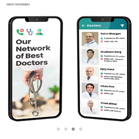
заказ кылыңыз