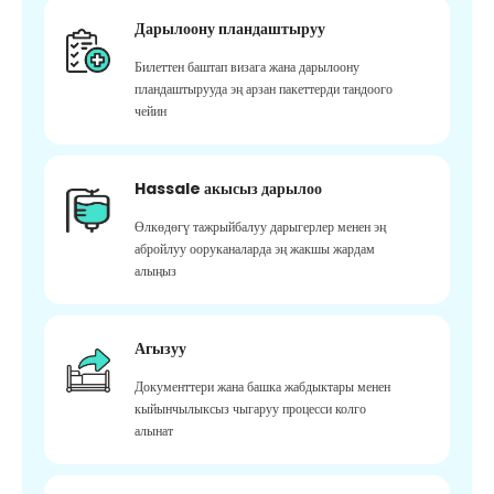
Дарылоону пландаштыруу
Билеттен баштап визага жана дарылоону
пландаштырууда эң арзан пакеттерди тандоого
чейин
Hassale акысыз дарылоо
Өлкөдөгү тажрыйбалуу дарыгерлер менен эң
абройлуу ооруканаларда эң жакшы жардам
алыңыз
Агызуу
Документтери жана башка жабдыктары менен
кыйынчылыксыз чыгаруу процесси колго
алынат