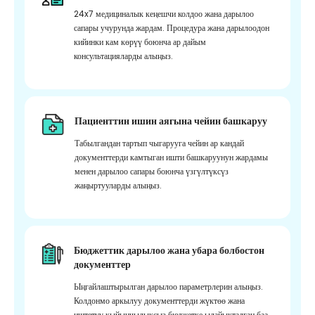
24x7 медициналык кеңешчи колдоо жана дарылоо
сапары учурунда жардам. Процедура жана дарылоодон
кийинки кам көрүү боюнча ар дайым
консультацияларды алыңыз.
Пациенттин ишин аягына чейин башкаруу
Табылгандан тартып чыгарууга чейин ар кандай
документтерди камтыган ишти башкаруунун жардамы
менен дарылоо сапары боюнча үзгүлтүксүз
жаңыртууларды алыңыз.
Бюджеттик дарылоо жана убара болбостон
документтер
Ыңгайлаштырылган дарылоо параметрлерин алыңыз.
Колдонмо аркылуу документтерди жүктөө жана
иштетүү кыйынчылыксыз бюджетке ылайыкталган баа