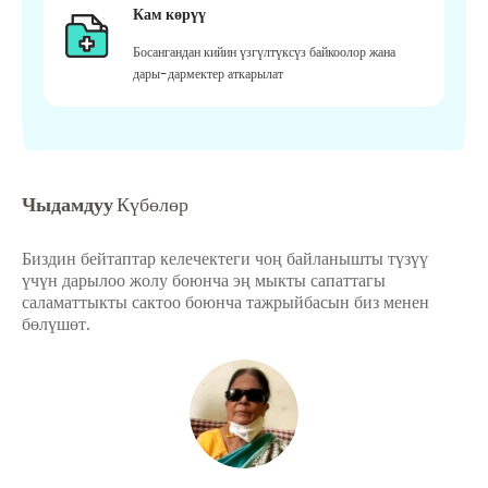
Кам көрүү
Босангандан кийин үзгүлтүксүз байкоолор жана
дары-дармектер аткарылат
Чыдамдуу
Күбөлөр
Биздин бейтаптар келечектеги чоң байланышты түзүү
үчүн дарылоо жолу боюнча эң мыкты сапаттагы
саламаттыкты сактоо боюнча тажрыйбасын биз менен
бөлүшөт.