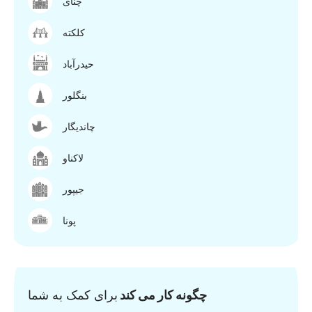
چنای
کلکته
حیدرآباد
بنگلور
چاندیگار
لاکناو
جیپور
پونا
چگونه کار می کند
برای کمک به شما