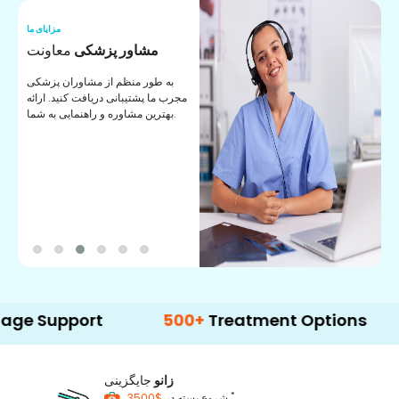
ما
مزایای ما
ا
مشاور پزشکی
معاونت
ن
به طور منظم از مشاوران پزشکی
ان
مجرب ما پشتیبانی دریافت کنید. ارائه
ی
بهترین مشاوره و راهنمایی به شما.
port
500+
Treatment Options
زانو
جایگزینی
*
$3500
شروع بسته در