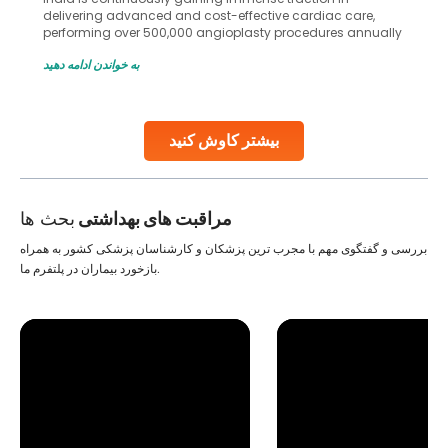
in advanced reproductive techniques like In Vitro
Fertilization (IVF) and intrauterine insemination (IUI). These
methods enable medical professionals to tackle fertility
به خواندن ادامه دهید
challenges and help couples achieve their dream of
parenthood. Skilled technicians collect sperm using
specialized procedures to ensure optimal quality. Once
collected, they process the
بیشتر کاوش کنید
Continue Reading
مراقبت های بهداشتی
بحث ها
بررسی و گفتگوی مهم با مجرب ترین پزشکان و کارشناسان پزشکی کشور به همراه
بازخورد بیماران در پلتفرم ما.