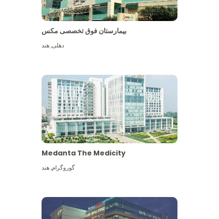
بیمارستان فوق تخصصی مکس
دهلی
,
هند
Medanta The Medicity
گوروگرام
,
هند