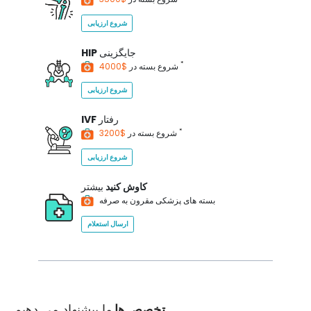
شروع ارزیابی
جایگزینی
HIP
*
$4000
شروع بسته در
شروع ارزیابی
رفتار
IVF
*
$3200
شروع بسته در
شروع ارزیابی
کاوش کنید
بیشتر
بسته های پزشکی مقرون به صرفه
ارسال استعلام
تخصص ها
ما پیشنهاد می دهیم