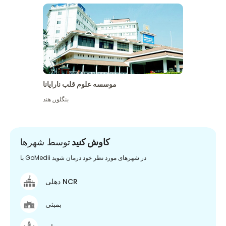
موسسه علوم قلب نارایانا
بنگلور
,
هند
کاوش کنید
توسط شهرها
با GoMedii در شهرهای مورد نظر خود درمان شوید
دهلی NCR
بمبئی