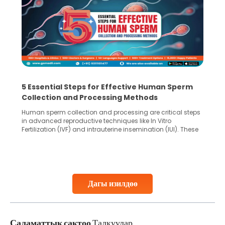
5 Essential Steps for Effective Human Sperm
Collection and Processing Methods
Human sperm collection and processing are critical steps
in advanced reproductive techniques like In Vitro
Fertilization (IVF) and intrauterine insemination (IUI). These
methods enable medical professionals to tackle fertility
challenges and help couples achieve their dream of
parenthood. Skilled technicians collect sperm using
specialized procedures to ensure optimal quality. Once
collected, they process the
Дагы изилдөө
Continue Reading
Саламаттык сактоо
Талкуулар