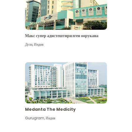
Макс супер адистештирилген оорукана
Дели
,
Индия
Medanta The Medicity
Gurugram
,
Индия