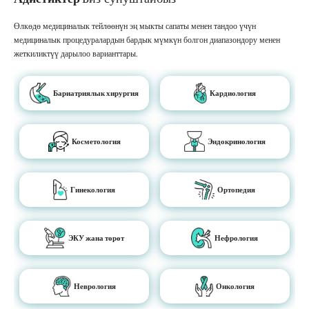
Өлкөдө медициналык тейлөөнүн эң мыкты сапаты менен тандоо үчүн
медициналык процедуралардын бардык мүмкүн болгон диапазондору менен
жеткиликтүү дарылоо варианттары.
Бариатриялык хирургия
Кардиология
Косметология
Эндокринология
Гинекология
Ортопедия
ЭКУ жана төрөт
Нефрология
Неврология
Онкология