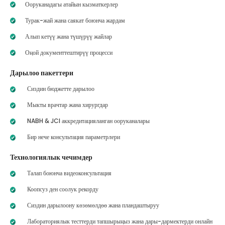
Ооруканадагы атайын кызматкерлер
Турак-жай жана саякат боюнча жардам
Алып кетүү жана түшүрүү жайлар
Оңой документтештирүү процесси
Дарылоо пакеттери
Сиздин бюджетте дарылоо
Мыкты врачтар жана хирургдар
NABH & JCI аккредитацияланган ооруканалары
Бир нече консультация параметрлери
Технологиялык чечимдер
Талап боюнча видеоконсультация
Коопсуз ден соолук рекорду
Сиздин дарылоону көзөмөлдөө жана пландаштыруу
Лабораториялык тесттерди тапшырыңыз жана дары-дармектерди онлайн