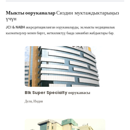
Мыкты ооруканалар
Сиздин муктаждыктарыңыз
үчүн
JCI & NABH аккредитацияланган ооруканаларды, эң мыкты медициналык
кызматкерлер менен бирге, жеткиликтүү баада заманбап жабдыктары бар.
Blk Super Specialty ооруканасы
Дели
,
Индия