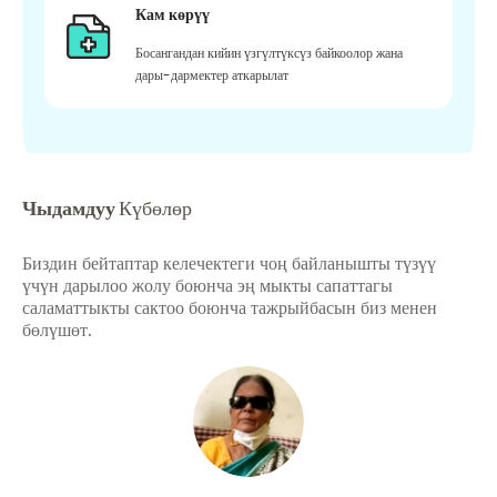
Кам көрүү
Босангандан кийин үзгүлтүксүз байкоолор жана
дары-дармектер аткарылат
Чыдамдуу
Күбөлөр
Биздин бейтаптар келечектеги чоң байланышты түзүү
үчүн дарылоо жолу боюнча эң мыкты сапаттагы
саламаттыкты сактоо боюнча тажрыйбасын биз менен
бөлүшөт.