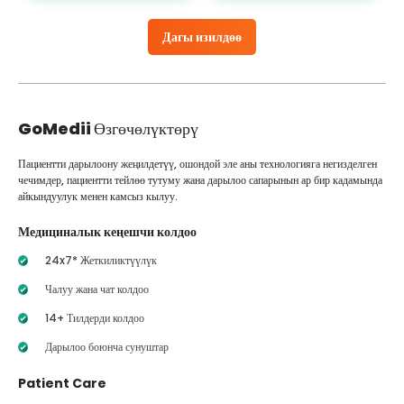
Дагы изилдөө
GoMedii
Өзгөчөлүктөрү
Пациентти дарылоону жеңилдетүү, ошондой эле аны технологияга негизделген
чечимдер, пациентти тейлөө тутуму жана дарылоо сапарынын ар бир кадамында
айкындуулук менен камсыз кылуу.
Медициналык кеңешчи колдоо
24x7* Жеткиликтүүлүк
Чалуу жана чат колдоо
14+ Тилдерди колдоо
Дарылоо боюнча сунуштар
Patient Care