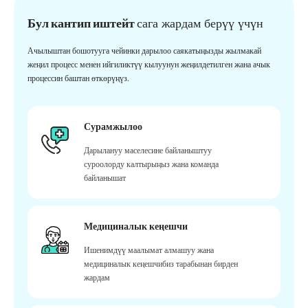
Бул кантип иштейт
сага жардам берүү үчүн
Ачылыштан бошотууга чейинки дарылоо саякатыңызды жылмакай
жеңил процесс менен ийгиликтүү кылуунун жеңилдетилген жана ачык
процессин баштан өткөрүңүз.
Сурамжылоо
Дарылануу маселесине байланыштуу
суроолорду калтырыңыз жана команда
байланышат
Медициналык кеңешчи
Ишенимдүү маалымат алмашуу жана
медициналык кеңешчибиз тарабынан бирден
жардам