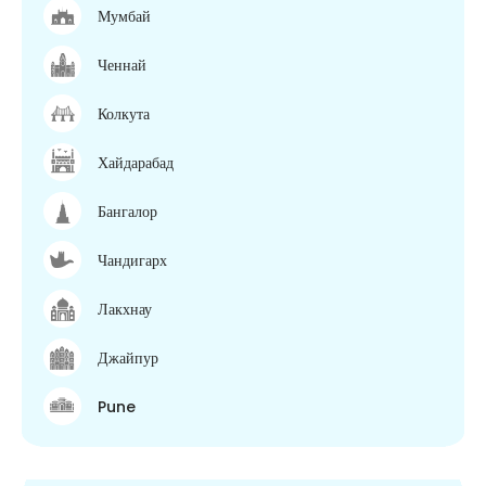
Мумбай
Ченнай
Колкута
Хайдарабад
Бангалор
Чандигарх
Лакхнау
Джайпур
Pune