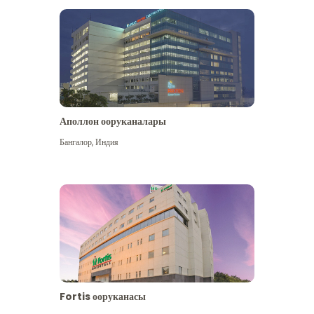
Аполлон ооруканалары
Көбүрөөк көрүү
Бангалор
,
Индия
Fortis ооруканасы