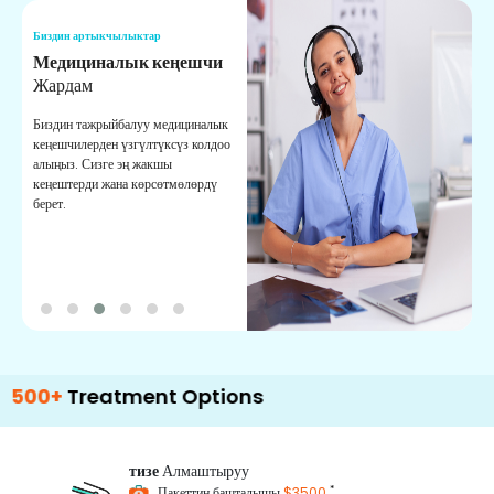
Биздин артыкчылыктар
Б
Медициналык кеңешчи
О
Жардам
К
Биздин тажрыйбалуу медициналык
Д
кеңешчилерден үзгүлтүксүз колдоо
ж
алыңыз. Сизге эң жакшы
р
кеңештерди жана көрсөтмөлөрдү
т
берет.
о
reatment Options
тизе
Алмаштыруу
*
Пакеттин башталышы
$3500