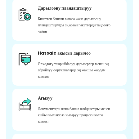
Дарылоону пландаштыруу
Билеттен баштап визага жана дарылоону
пландаштырууда эң арзан пакеттерди тандоого
чейин
Hassale акысыз дарылоо
Өлкөдөгү тажрыйбалуу дарыгерлер менен эң
абройлуу ооруканаларда эң жакшы жардам
алыңыз
Агызуу
Документтери жана башка жабдыктары менен
кыйынчылыксыз чыгаруу процесси колго
алынат