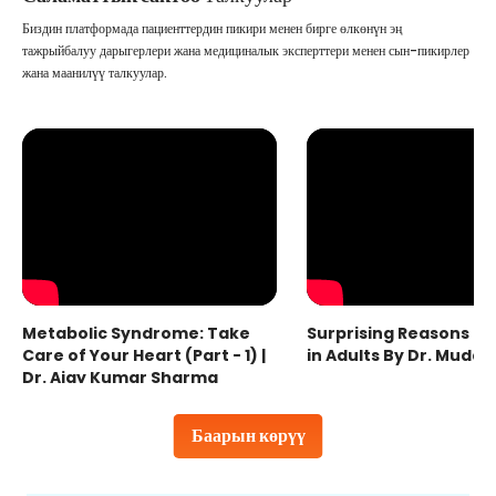
Биздин платформада пациенттердин пикири менен бирге өлкөнүн эң
тажрыйбалуу дарыгерлери жана медициналык эксперттери менен сын-пикирлер
жана маанилүү талкуулар.
Metabolic Syndrome: Take
Surprising Reasons fo
Care of Your Heart (Part - 1) |
in Adults By Dr. Mudas
Dr. Ajay Kumar Sharma
Баарын көрүү