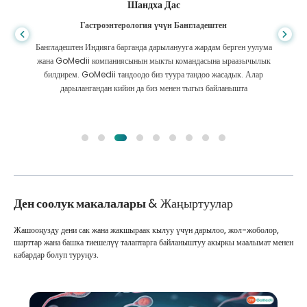
Шандха Дас
Гастроэнтерология үчүн Бангладештен
Бангладештен Индияга барганда дарыланууга жардам берген уулума
жана GoMedii компаниясынын мыкты командасына ыраазычылык
билдирем. GoMedii тандоодо биз туура тандоо жасадык. Алар
дарылангандан кийин да биз менен тыгыз байланышта
Ден соолук макалалары
& Жаңыртуулар
Жашооңузду дени сак жана жакшыраак кылуу үчүн дарылоо, жол-жоболор,
шарттар жана башка тиешелүү талаптарга байланыштуу акыркы маалымат менен
кабардар болуп туруңуз.