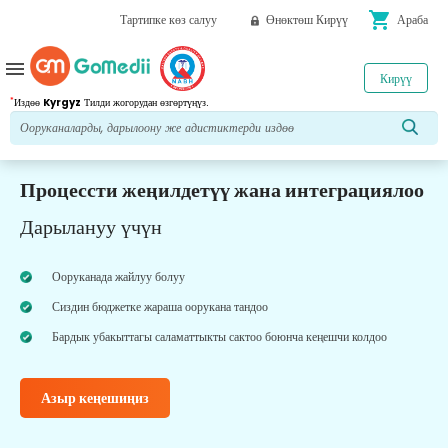
shopping_cart
Тартипке көз салуу
Өнөктөш Кирүү
Араба
menu
Кирүү
*
Издөө
Kyrgyz
Тилди жогорудан өзгөртүңүз.
Процессти жеңилдетүү жана интеграциялоо
Дарылануу үчүн
Ооруканада жайлуу болуу
Сиздин бюджетке жараша оорукана тандоо
Бардык убакыттагы саламаттыкты сактоо боюнча кеңешчи колдоо
Азыр кеңешиңиз