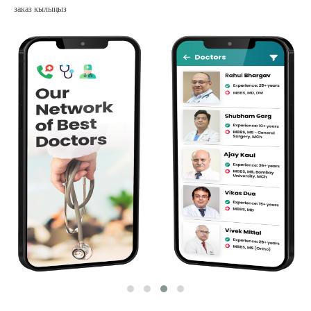
заказ кылыңыз