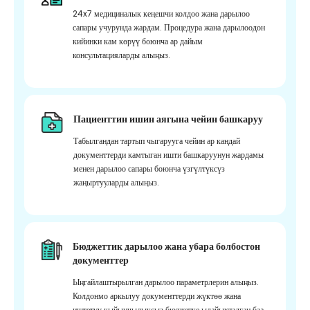
24x7 медициналык кеңешчи колдоо жана дарылоо
сапары учурунда жардам. Процедура жана дарылоодон
кийинки кам көрүү боюнча ар дайым
консультацияларды алыңыз.
Пациенттин ишин аягына чейин башкаруу
Табылгандан тартып чыгарууга чейин ар кандай
документтерди камтыган ишти башкаруунун жардамы
менен дарылоо сапары боюнча үзгүлтүксүз
жаңыртууларды алыңыз.
Бюджеттик дарылоо жана убара болбостон
документтер
Ыңгайлаштырылган дарылоо параметрлерин алыңыз.
Колдонмо аркылуу документтерди жүктөө жана
иштетүү кыйынчылыксыз бюджетке ылайыкталган баа