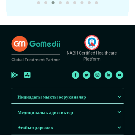
NABH Certified Healthcare
Platform
Индиядагы мыкты ооруканалар
Медициналык адистиктер
Атайын дарылоо