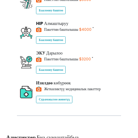
Баалоону баштоо
HIP
Алмаштыруу
*
Пакеттин башталышы
$4000
Баалоону баштоо
ЭКУ
Дарылоо
*
Пакеттин башталышы
$3200
Баалоону баштоо
Изилдөө
көбүрөөк
Жеткиликтүү медициналык пакеттер
Сурамжылоо жөнөтүү
Адистиктер
Биз сунуштайбыз