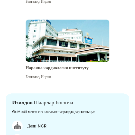
Бангалор
,
Индия
Нараяна кардиология институту
Бангалор
,
Индия
Изилдөө
Шаарлар боюнча
GoMedii менен сиз каалаган шаарларда дарыланыңыз
Дели NCR