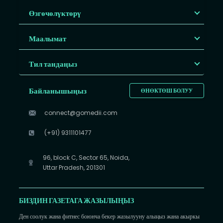
Өзгөчөлүктөрү
Маалымат
Тил тандаңыз
Байланышыңыз
ӨНӨКТӨШ БОЛУУ
connect@gomedii.com
(+91) 9311101477
96, block C, Sector 65, Noida,
Uttar Pradesh, 201301
БИЗДИН ГАЗЕТАГА ЖАЗЫЛЫҢЫЗ
Ден соолук жана фитнес боюнча бекер жазылууну алыңыз жана акыркы