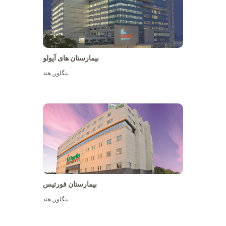
بیمارستان های آپولو
بنگلور
,
هند
بیشتر ببینید
بیمارستان فورتیس
بنگلور
,
هند