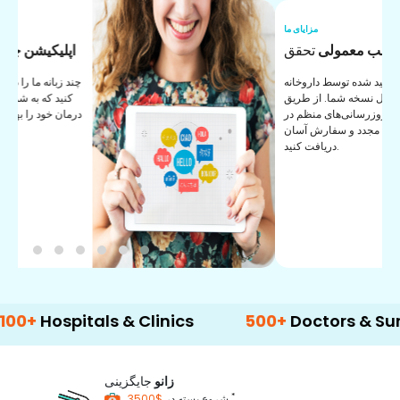
ما
مزایای ما
ی
طب معمولی
تحقق
ی
داروهای تأیید شده توسط داروخانه
ک
برای تکمیل نسخه شما. از طریق
برنامه ما به‌روزرسانی‌های منظم در
مورد ثبت مجدد و سفارش آسان
دریافت کنید.
spitals & Clinics
500+
Doctors & Surgeons
زانو
جایگزینی
*
$3500
شروع بسته در