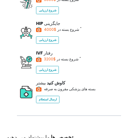
شروع ارزیابی
جایگزینی
HIP
*
$4000
شروع بسته در
شروع ارزیابی
رفتار
IVF
*
$3200
شروع بسته در
شروع ارزیابی
کاوش کنید
بیشتر
بسته های پزشکی مقرون به صرفه
ارسال استعلام
تخصص ها
ما پیشنهاد می دهیم