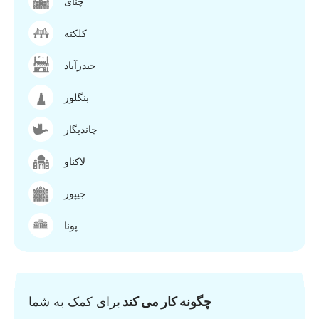
چنای
کلکته
حیدرآباد
بنگلور
چاندیگار
لاکناو
جیپور
پونا
چگونه کار می کند
برای کمک به شما