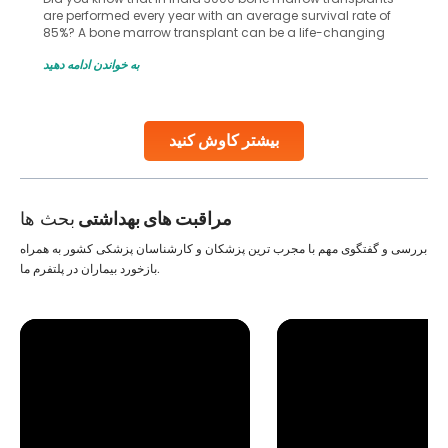
are performed every year with an average survival rate of
85%? A bone marrow transplant can be a life-changing
treatment for an individual, choosing the right hospital can
به خواندن ادامه دهید
make all the difference. India has some of the world’s
leading hospitals for bone marrow transplants.
Continue Reading
بیشتر کاوش کنید
مراقبت های بهداشتی
بحث ها
بررسی و گفتگوی مهم با مجرب ترین پزشکان و کارشناسان پزشکی کشور به همراه
بازخورد بیماران در پلتفرم ما.