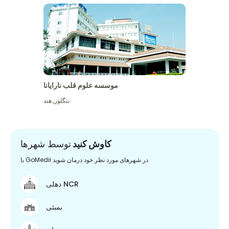
موسسه علوم قلب نارایانا
بنگلور
,
هند
کاوش کنید
توسط شهرها
با GoMedii در شهرهای مورد نظر خود درمان شوید
دهلی NCR
بمبئی