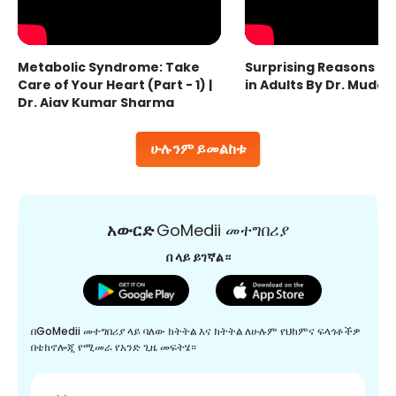
Metabolic Syndrome: Take
Surprising Reasons fo
Care of Your Heart (Part - 1) |
in Adults By Dr. Mudas
Dr. Ajay Kumar Sharma
ሁሉንም ይመልከቱ
አውርድ
GoMedii መተግበሪያ
በ ላይ ይገኛል።
በGoMedii መተግበሪያ ላይ ባለው ክትትል እና ክትትል ለሁሉም የህክምና ፍላጎቶችዎ
በቴክኖሎጂ የሚመራ የአንድ ጊዜ መፍትሄ።