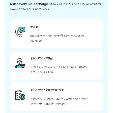
ከDiscovery ወደ Discharge በቀላል ሂደት የህክምና ጉዞዎን የተሳካ ለማድረግ
ቀላል እና ግልፅ ሂደትን ይለማመዱ።
ጥያቄ
ስለ ህክምናዎ ጉዳይ ጥያቄዎችን ይተዉ እና ቡድኑ
ያነጋግራል።
የሕክምና አማካሪ
ታማኝ የመረጃ ልውውጥ እና አንድ በአንድ በህክምና
አማካሪያችን የቀረበ
የሕክምና እቅድ ማውጣት
ከቲኬት እስከ ቪዛ እና በሕክምና እቅድ ውስጥ በጣም
ተመጣጣኝ ፓኬጆችን መምረጥ