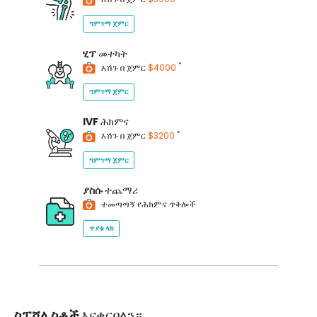
ግምገማ ጀምር
ሂፕ
መተካት
*
እሽጉ በ ጀምር
$4000
ግምገማ ጀምር
IVF
ሕክምና
*
እሽጉ በ ጀምር
$3200
ግምገማ ጀምር
ያስሱ
ተጨማሪ
ተመጣጣኝ የሕክምና ጥቅሎች
ጥያቄ ላክ
ስፔሻሊስቶች
እናቀርባለን።