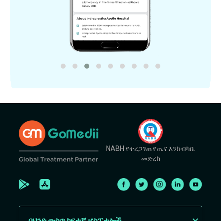
NABH የተረጋገጠ የጤና እንክብካቤ
መድረክ
በህንድ ውስጥ ከፍተኛ ሆስፒታሎች