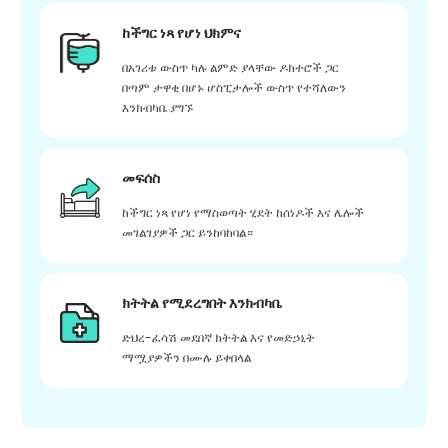
ከችግር ነጻ የሆነ ህክምና
በአገሪቱ ውስጥ ካሉ ልምድ ያላቸው ዶክተሮች ጋር
በጣም ታዋቂ በሆኑ ሆስፒታሎች ውስጥ የተሻለውን
እንክብካቤ ያግኙ
መፍሰስ
ከችግር ነጻ የሆነ የማስወጣት ሂደት ከሰነዶች እና ሌሎች
መገልገያዎች ጋር ይንከባከባል።
ክትትል የሚደረግበት እንክብካቤ
ድህረ-ፈሳሽ መደበኛ ክትትል እና የመድኃኒት
ማሟያዎችን በሙሉ ይቀበላል