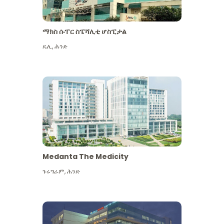
ማክስ ሱፐር ስፔሻሊቲ ሆስፒታል
ዴሊ
,
ሕንድ
Medanta The Medicity
ጉሩግራም
,
ሕንድ