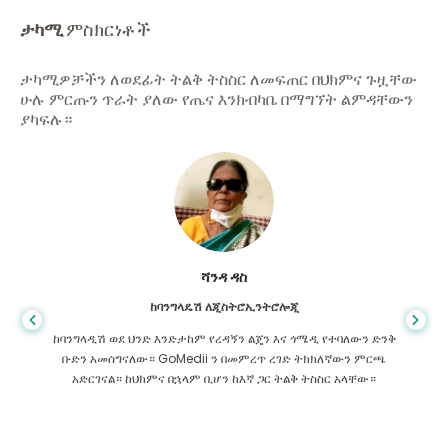
ታካሚ
ምስክርነቶች
ታካሚዎቻችን ለወደፊት ትልቅ ትስስር ለመፍጠር በህክምና ጉዟቸው
ሁሉ ምርጡን ጥራት ያለው የጤና እንክብካቤ በማግኘት ልምዳቸውን
ያካፍሉ።
ሻንዳ ዳስ
ከባንግላዴሽ ለጂስትሮኢንትሮሎጂ
ከባንግላዲሽ ወደ ህንድ እንድታከም የረዳኝን ልጄን እና ጎሜዲ የተባለውን ድንቅ
ቡድን አመሰግናለው። GoMedii ን በመምረጥ ረገድ ትክክለኛውን ምርጫ
አድርገናል። ከህክምና በኋላም ቢሆን ከእኛ ጋር ትልቅ ትስስር አላቸው።