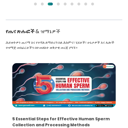
የጤና ጽሑፎች
& ዝማኔዎች
ሕይወትዎን ጤናማ እና የተሻለ ለማድረግ ስለ ሕክምና፣ ሂደቶች፣ ሁኔታዎች እና ሌሎች
ተዛማጅ መስፈርቶችን በተመለከተ ወቅታዊ መረጃ ያግኙ።
5 Essential Steps for Effective Human Sperm
Collection and Processing Methods