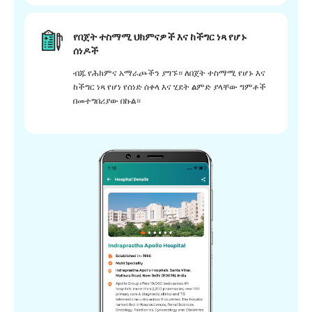
የበጀት ተስማሚ ህክምናዎች እና ከችግር ነጻ የሆኑ
ሰነዶች
ብጁ የሕክምና አማራጮችን ያግኙ። ለበጀት ተስማሚ የሆኑ እና
ከችግር ነጻ የሆነ የሰነድ ሰቀላ እና ሂደት ልምድ ያላቸው ግምቶች
በመተግበሪያው በኩል።