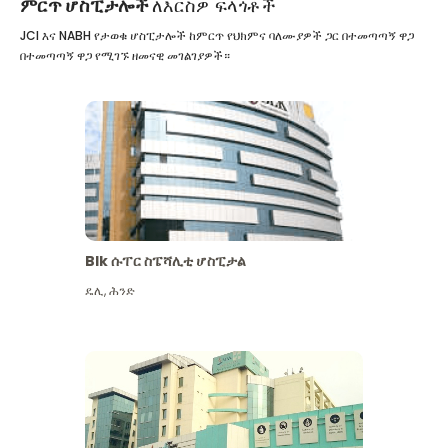
ምርጥ ሆስፒታሎች
ለእርስዎ ፍላጎቶች
JCI እና NABH የታወቁ ሆስፒታሎች ከምርጥ የህክምና ባለሙያዎች ጋር በተመጣጣኝ ዋጋ
በተመጣጣኝ ዋጋ የሚገኙ ዘመናዊ መገልገያዎች።
Blk ሱፐር ስፔሻሊቲ ሆስፒታል
ዴሊ
,
ሕንድ