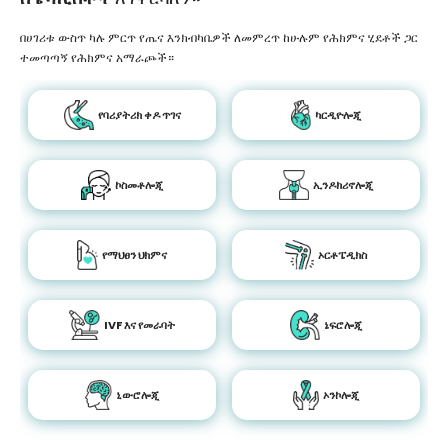
በሀገሪቱ ውስጥ ካሉ ምርጥ የጤና እንክብካቤዎች ለመምረጥ ከሁሉም የሕክምና ሂደቶች ጋር
ተመጣጣኝ የሕክምና አማራጮች።
የባሪያትሪክ ቀዶ ጥገና
ካርዲዮሎጂ
ኮስመቶሎጂ
ኢንዶክሪኖሎጂ
የማህፀን ህክምና
ኦርቶፔዲክስ
IVF እና የመራባት
ኔፍሮሎጂ
ኒውሮሎጂ
ኦንኮሎጂ