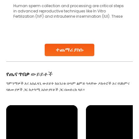
Human sperm collection and processing are critical steps
in advanced reproductive techniques like In Vitro
Fertilization (IVF) and intrauterine insemination (IUI). These
methods enable medical professionals to tackle fertility
challenges and help couples achieve their dream of
parenthood. Skilled technicians collect sperm using
specialized procedures to ensure optimal quality. Once
collected, they process the
ተጨማሪ ያስሱ
Continue Reading
የጤና ጥበቃ
ውይይቶች
ግምገማዎች እና አስፈላጊ ውይይት ከአገሪቱ በጣም ልምድ ካላቸው ዶክተሮች እና የህክምና
ባለሙያዎች ጋር ከታካሚ አስተያየቶች ጋር በመድረክ ላይ።