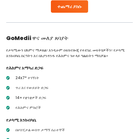
ተጨማሪ ያስሱ
GoMedii
ዋና መለያ ጸባያት
የታካሚውን ህክምና ማቃለል፣ እንዲሁም በቴክኖሎጂ የተደገፈ መፍትሄዎችን፣ የታካሚ
እንክብካቤ ስርዓትን እና በእያንዳንዱ የሕክምና ጉዞ ላይ ግልፅነትን ማስቻል።
የሕክምና አማካሪ ድጋፍ
24x7* ተገኝነት
ጥሪ እና የውይይት ድጋፍ
14+ የቋንቋዎች ድጋፍ
የሕክምና ምክሮች
የታካሚ እንክብካቤ
በሆስፒታል ውስጥ ታማኝ ሰራተኞች