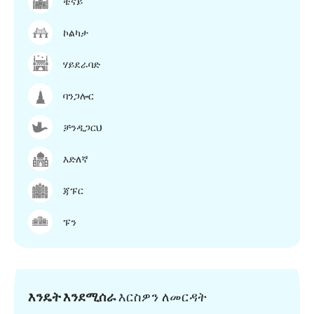
ቼናይ
ኮልካታ
ሃይደራባድ
ባንጋሎር
ቻንዲጋርህ
እድለኛ
ጃፑር
ፑን
እንዴት እንደሚሰራ
እርስዎን ለመርዳት