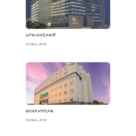
አፖሎ ሆስፒታሎች
ባንጋሎር
,
ሕንድ
ተጨማሪ ይመልከቱ
ፎርቲስ ሆስፒታል
ባንጋሎር
,
ሕንድ