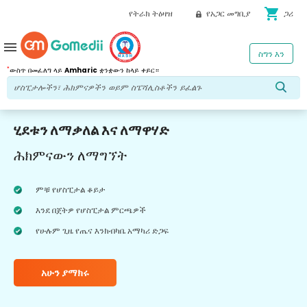
shopping_cart
የትራክ ትዕዛዝ
የአጋር መግቢያ
ጋሪ
menu
ስግን እን
*
ውስጥ በመፈለግ ላይ
Amharic
ቋንቋውን ከላይ ቀይር።
ሂደቱን ለማቃለል እና ለማዋሃድ
ሕክምናውን ለማግኘት
ምቹ የሆስፒታል ቆይታ
እንደ በጀትዎ የሆስፒታል ምርጫዎች
የሁሉም ጊዜ የጤና እንክብካቤ አማካሪ ድጋፍ
አሁን ያማክሩ