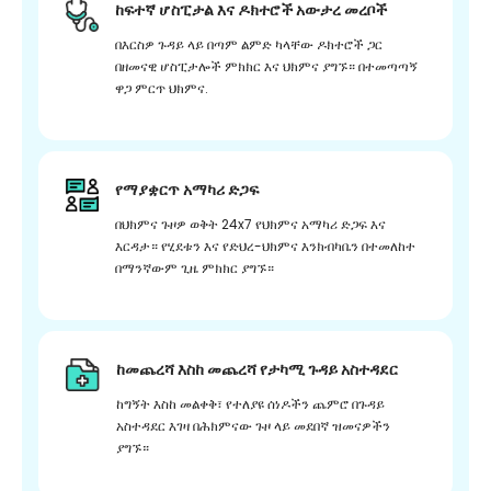
ከፍተኛ ሆስፒታል እና ዶክተሮች አውታረ መረቦች
በእርስዎ ጉዳይ ላይ በጣም ልምድ ካላቸው ዶክተሮች ጋር
በዘመናዊ ሆስፒታሎች ምክክር እና ህክምና ያግኙ። በተመጣጣኝ
ዋጋ ምርጥ ህክምና.
የማያቋርጥ አማካሪ ድጋፍ
በህክምና ጉዞዎ ወቅት 24x7 የህክምና አማካሪ ድጋፍ እና
እርዳታ። የሂደቱን እና የድህረ-ህክምና እንክብካቤን በተመለከተ
በማንኛውም ጊዜ ምክክር ያግኙ።
ከመጨረሻ እስከ መጨረሻ የታካሚ ጉዳይ አስተዳደር
ከግኝት እስከ መልቀቅ፣ የተለያዩ ሰነዶችን ጨምሮ በጉዳይ
አስተዳደር እገዛ በሕክምናው ጉዞ ላይ መደበኛ ዝመናዎችን
ያግኙ።