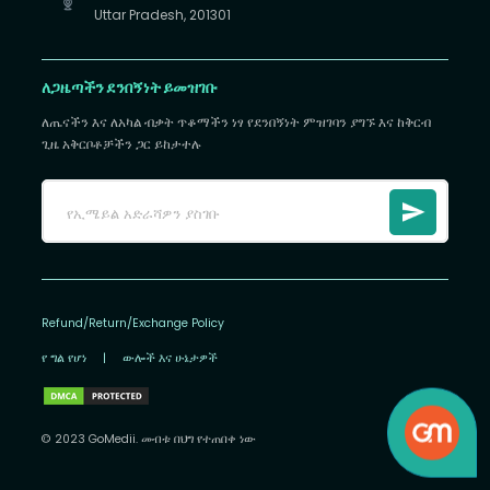
Uttar Pradesh, 201301
ለጋዜጣችን ደንበኝነት ይመዝገቡ
ለጤናችን እና ለአካል ብቃት ጥቆማችን ነፃ የደንበኝነት ምዝገባን ያግኙ እና ከቅርብ
ጊዜ አቅርቦቶቻችን ጋር ይከታተሉ
Refund/Return/Exchange Policy
የ ግል የሆነ
|
ውሎች እና ሁኔታዎች
© 2023 GoMedii. መብቱ በህግ የተጠበቀ ነው