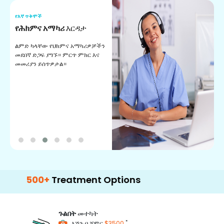
የእኛ ጥቅሞች
የ
የሕክምና አማካሪ
እርዳታ
የ
ልምድ ካላቸው የህክምና አማካሪዎቻችን
ለ
መደበኛ ድጋፍ ያግኙ። ምርጥ ምክር እና
ጊ
መመሪያን ይሰጥዎታል።
ል
በ
00+
Treatment Options
ጉልበት
መተካት
*
እሽጉ በ ጀምር
$3500