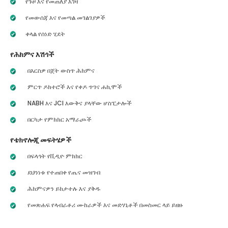
የጉዞ እና የመጠለያ እገዛ
የመውሰጃ እና የመጣል መገልገያዎች
ቀላል የሰነድ ሂደት
የሕክምና እሽጎች
በእርስዎ በጀት ውስጥ ሕክምና
ምርጥ ዶክተሮች እና የቀዶ ጥገና ሐኪሞች
NABH እና JCI እውቅና ያላቸው ሆስፒታሎች
በርካታ የምክክር አማራጮች
የቴክኖሎጂ መፍትሄዎች
በፍላጎት የቪዲዮ ምክክር
ደህንነቱ የተጠበቀ የጤና መዝገብ
ሕክምናዎን ይከታተሉ እና ያቅዱ
የመጽሐፍ የላብራቶሪ ሙከራዎች እና መድሃኒቶች በመስመር ላይ ይዘዙ