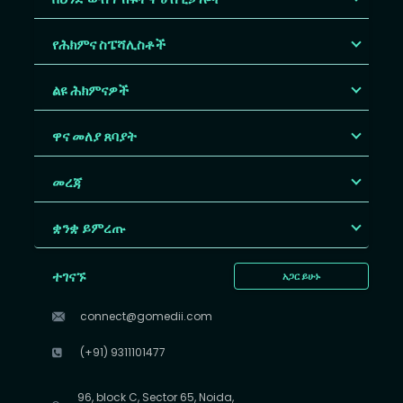
የሕክምና ስፔሻሊስቶች
ልዩ ሕክምናዎች
ዋና መለያ ጸባያት
መረጃ
ቋንቋ ይምረጡ
ተገናኙ
አጋር ይሁኑ
connect@gomedii.com
(+91) 9311101477
96, block C, Sector 65, Noida,