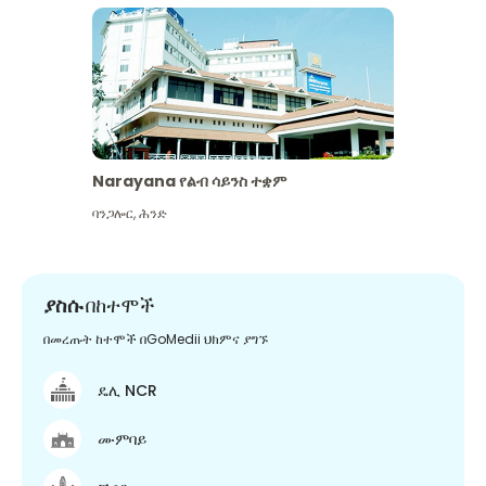
Narayana የልብ ሳይንስ ተቋም
ባንጋሎር
,
ሕንድ
ያስሱ
በከተሞች
በመረጡት ከተሞች በGoMedii ህክምና ያግኙ
ዴሊ NCR
ሙምባይ