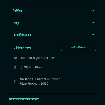
বৈশিষ্ট্য
তথ্য
ভাষা নির্বাচন কর
যোগাযোগ করুন
একটি অংশীদার হয়ে
connect@gomedii.com
(+91) 9311101477
96, block C, Sector 65, Noida,
Uttar Pradesh, 201301
আমাদের নিউজলেটার সদস্যতা