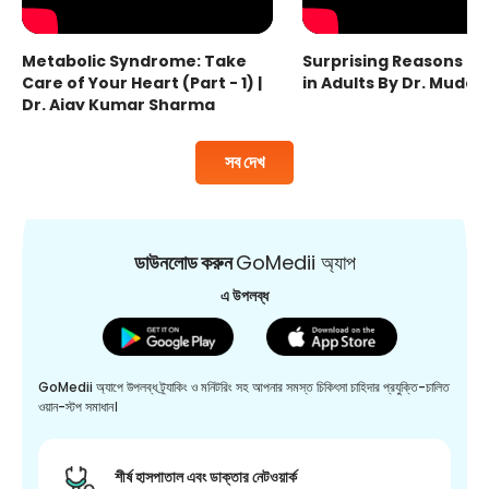
Metabolic Syndrome: Take
Surprising Reasons fo
Care of Your Heart (Part - 1) |
in Adults By Dr. Mudas
Dr. Ajay Kumar Sharma
সব দেখ
ডাউনলোড করুন
GoMedii অ্যাপ
এ উপলব্ধ
GoMedii অ্যাপে উপলব্ধ ট্র্যাকিং ও মনিটরিং সহ আপনার সমস্ত চিকিৎসা চাহিদার প্রযুক্তি-চালিত
ওয়ান-স্টপ সমাধান।
শীর্ষ হাসপাতাল এবং ডাক্তার নেটওয়ার্ক