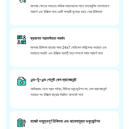
আপনার ক্ষেত্রে সবচেয়ে অভিজ্ঞ ডাক্তারদের সাথে অত্যাধুনিক হাসপাতালে
পরামর্শ এবং চিকিত্সা পান। একটি সাশ্রয়ী মূল্যের খরচে সেরা চিকিৎসা।
ক্রমাগত পরামর্শদাতা সমর্থন
আপনার চিকিৎসা যাত্রার সময় 24x7 মেডিকেল কাউন্সেলর সহায়তা এবং
সহায়তা। পদ্ধতি এবং চিকিত্সা পরবর্তী যত্ন সম্পর্কে সর্বদা পরামর্শ পান।
এন্ড-টু-এন্ড পেশেন্ট কেস ম্যানেজমেন্ট
আবিষ্কার থেকে স্রাব পর্যন্ত, বিভিন্ন ডকুমেন্টেশন সহ কেস ম্যানেজমেন্ট
সহায়তা সহ চিকিত্সা যাত্রার নিয়মিত আপডেট পান।
বাজেট বন্ধুত্বপূর্ণ চিকিৎসা এবং ঝামেলামুক্ত ডকুমেন্টেশন