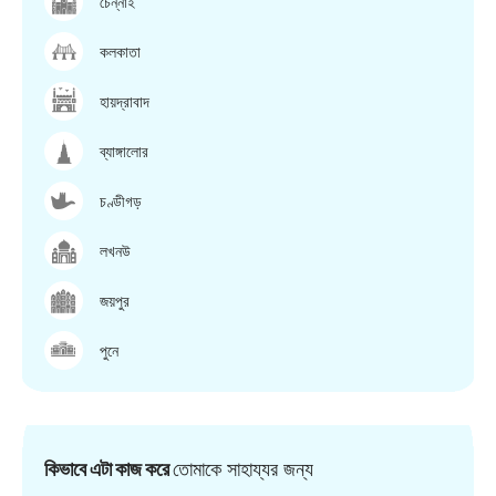
চেন্নাই
কলকাতা
হায়দ্রাবাদ
ব্যাঙ্গালোর
চণ্ডীগড়
লখনউ
জয়পুর
পুনে
কিভাবে এটা কাজ করে
তোমাকে সাহায্যর জন্য