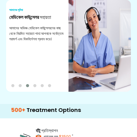
আমাদের সুবিধা
আম
মেডিকেল কাউন্সেলর
সহায়তা
অ
আমাদের অভিজ্ঞ মেডিকেল কাউন্সেলরদের কাছ
ভা
থেকে নিয়মিত সহায়তা পান। আপনাকে সর্বোত্তম
চি
পরামর্শ এবং দিকনির্দেশনা প্রদান করে।
ডা
0+
Treatment Options
হাঁটু
প্রতিস্থাপন
*
প্যাকেজ শুরু
$3500