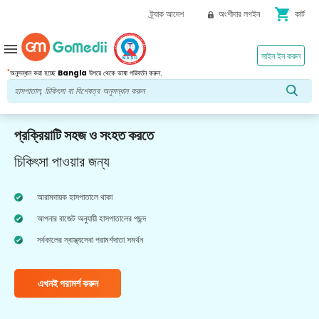
shopping_cart
ট্র্যাক আদেশ
অংশীদার লগইন
কার্ট
menu
সাইন ইন করুন
*
অনুসন্ধান করা হচ্ছে
Bangla
উপরে থেকে ভাষা পরিবর্তন করুন.
প্রক্রিয়াটি সহজ ও সংহত করতে
চিকিৎসা পাওয়ার জন্য
আরামদায়ক হাসপাতালে থাকা
আপনার বাজেট অনুযায়ী হাসপাতালের পছন্দ
সর্বকালের স্বাস্থ্যসেবা পরামর্শদাতা সমর্থন
এখনই পরামর্শ করুন