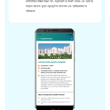
কাস্টমাইজড চিকিত্সা বিকল্প পান. অনুমানগুলি যা বাজেট-বান্ধব এবং অ্যাপের
মাধ্যমে ঝামেলা-মুক্ত ডকুমেন্টেশন আপলোড এবং প্রক্রিয়াকরণের
অভিজ্ঞতা।