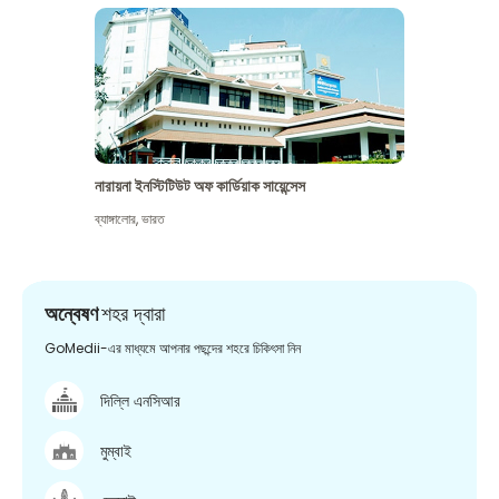
নারায়না ইনস্টিটিউট অফ কার্ডিয়াক সায়েন্সেস
ব্যাঙ্গালোর
,
ভারত
অন্বেষণ
শহর দ্বারা
GoMedii-এর মাধ্যমে আপনার পছন্দের শহরে চিকিৎসা নিন
দিল্লি এনসিআর
মুম্বাই