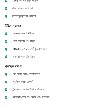
ভ্রমণ এবং বাসস্থান সহায়তা
পিকআপ এবং ড্রপ সুবিধা
সহজ ডকুমেন্টেশন প্রক্রিয়া
চিকিত্সা প্যাকেজ
আপনার বাজেটে চিকিৎসা
সেরা ডাক্তার এবং সার্জন
NABH এবং JCI স্বীকৃত হাসপাতাল
একাধিক পরামর্শের বিকল্প
প্রযুক্তি সমাধান
অন ডিমান্ড ভিডিও কনসালটেশন
সুরক্ষিত স্বাস্থ্য রেকর্ড
ট্র্যাক এবং আপনার চিকিত্সা পরিকল্পনা
বই ল্যাব টেস্ট এবং অর্ডার ঔষধ অনলাইন