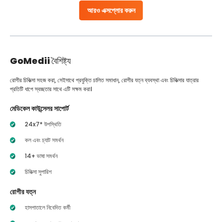
আরও এক্সপ্লোর করুন
GoMedii
বৈশিষ্ট্য
রোগীর চিকিত্সা সহজ করা, সেইসাথে প্রযুক্তি চালিত সমাধান, রোগীর যত্ন ব্যবস্থা এবং চিকিত্সার যাত্রার
প্রতিটি ধাপে স্বচ্ছতার সাথে এটি সক্ষম করা।
মেডিকেল কাউন্সেলর সাপোর্ট
24x7* উপস্থিতি
কল এবং চ্যাট সমর্থন
14+ ভাষা সমর্থন
চিকিত্সা সুপারিশ
রোগীর যত্ন
হাসপাতালে নিবেদিত কর্মী