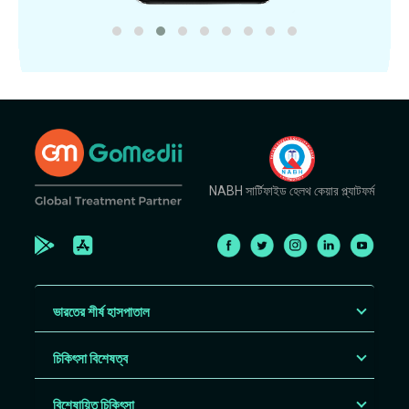
NABH সার্টিফাইড হেলথ কেয়ার প্ল্যাটফর্ম
ভারতের শীর্ষ হাসপাতাল
চিকিৎসা বিশেষত্ব
বিশেষায়িত চিকিৎসা