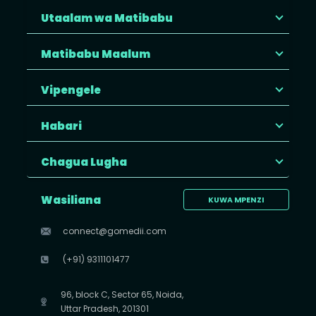
Utaalam wa Matibabu
Matibabu Maalum
Vipengele
Habari
Chagua Lugha
Wasiliana
KUWA MPENZI
connect@gomedii.com
(+91) 9311101477
96, block C, Sector 65, Noida,
Uttar Pradesh, 201301