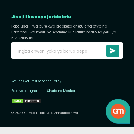
Jisajili kwenye jarida letu
Pata usajili wa bure kwa kidokezo chetu cha afya na
utimamu wa mwili na endelea kufuatilia matoleo yetu ya
hivi karibuni
Refund/Return/Exchange Policy
Sera ya faragha
|
Sheria na Masharti
© 2023 GoMedii. Haki zote zimehifadhiwa