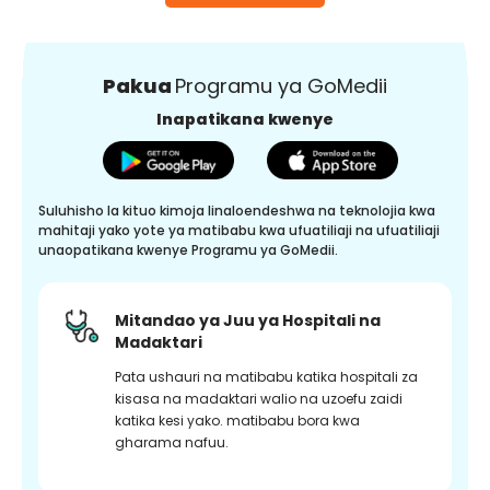
Pakua
Programu ya GoMedii
Inapatikana kwenye
Suluhisho la kituo kimoja linaloendeshwa na teknolojia kwa
mahitaji yako yote ya matibabu kwa ufuatiliaji na ufuatiliaji
unaopatikana kwenye Programu ya GoMedii.
Mitandao ya Juu ya Hospitali na
Madaktari
Pata ushauri na matibabu katika hospitali za
kisasa na madaktari walio na uzoefu zaidi
katika kesi yako. matibabu bora kwa
gharama nafuu.