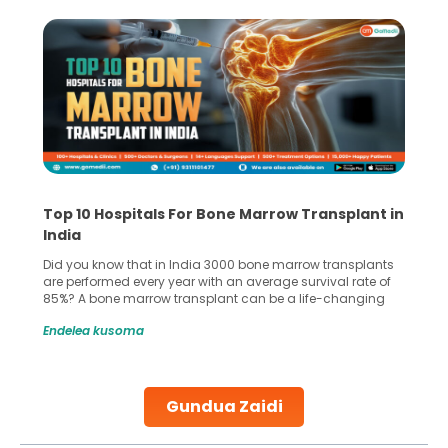
Top 10 Hospitals For Bone Marrow Transplant in
India
Did you know that in India 3000 bone marrow transplants
are performed every year with an average survival rate of
85%? A bone marrow transplant can be a life-changing
treatment for an individual, choosing the right hospital can
Endelea kusoma
make all the difference. India has some of the world’s
leading hospitals for bone marrow transplants.
Continue Reading
Gundua Zaidi