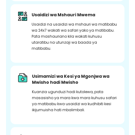
Usaidizi wa Mshauri Mwema
Usaidizi na usaidizi wa mshauri wa matibabu
wa 24x7 wakati wa safari yako ya matibabu.
Pata mashauriano kila wakati kuhusu
utaratibu na utunzaji wa baada ya
matibabu.
Usimamizi wa Kesi ya Mgonjwa wa
Mwisho hadi Mwisho
Kuanzia ugunduzi hadi kutolewa, pata
masasisho ya mara kwa mara kuhusu safari
ya matibabu kwa usaidizi wa kudhibiti kesi
ikijumuisha hati mbalimbali.