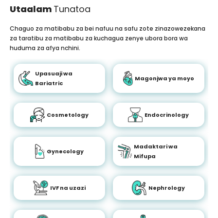
Utaalam
Tunatoa
Chaguo za matibabu za bei nafuu na safu zote zinazowezekana
za taratibu za matibabu za kuchagua zenye ubora bora wa
huduma za afya nchini.
Upasuaji wa
Magonjwa ya moyo
Bariatric
Cosmetology
Endocrinology
Madaktari wa
Gynecology
Mifupa
IVF na uzazi
Nephrology