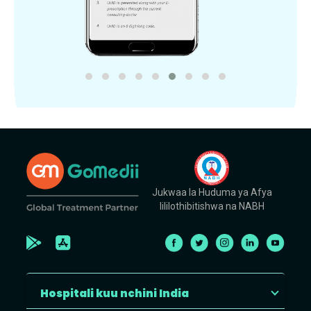
Jukwaa la Huduma ya Afya
lililothibitishwa na NABH
Hospitali kuu nchini India