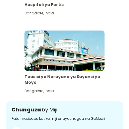
Hospitali ya Fortis
Bangalore
,
India
Taasisi ya Narayana ya Sayansi ya
Moyo
Bangalore
,
India
Chunguza
by Miji
Pata matibabu katika miji unayochagua na GoMedii