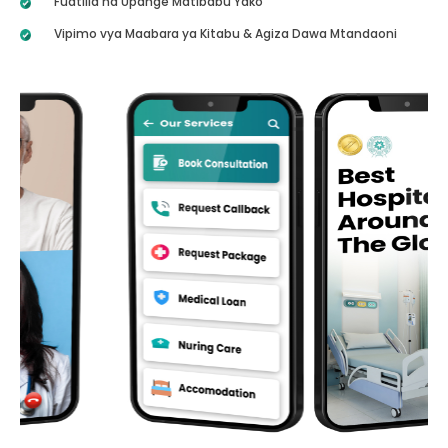
Fuatilia na Upange Matibabu Yako
Vipimo vya Maabara ya Kitabu & Agiza Dawa Mtandaoni