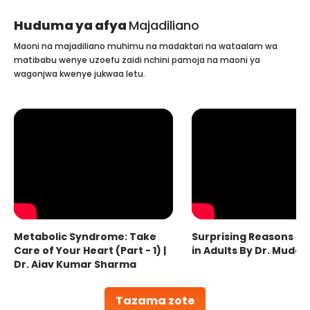
Huduma ya afya
Majadiliano
Maoni na majadiliano muhimu na madaktari na wataalam wa
matibabu wenye uzoefu zaidi nchini pamoja na maoni ya
wagonjwa kwenye jukwaa letu.
Metabolic Syndrome: Take
Surprising Reasons fo
Care of Your Heart (Part - 1) |
in Adults By Dr. Mudas
Dr. Ajay Kumar Sharma
Tazama zote