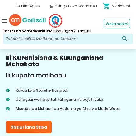
shopping_cart
Fuatilia Agizo
Kuingia kwa Washirika
Mkokoteni
menu
Weka sahihi
*
Inatafuta ndani
Swahili
Badilisha Lugha kutoka juu.
Ili Kurahisisha & Kuunganisha
Mchakato
Ili kupata matibabu
Kukaa kwa Starehe Hospitali
Uchaguzi wa hospitali kulingana na bajeti yako
Msaada wa Mshauri wa Huduma ya Afya wa Muda Wote
Shauriana Sasa