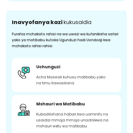
Inavyofanya kazi
kukusaidia
Furahia mchakato rahisi na wa uwazi wa kufanikisha safari
yako ya matibabu kutoka Ugunduzi hadi Uondoaji kwa
mchakato rahisi rahisi.
Uchunguzi
Acha Maswali kuhusu matibabu yako
na timu itawasiliana
Mshauri wa Matibabu
Kubadilishana habari kwa uaminifu na
usaidizi mmoja mmoja unaotolewa na
mshauri wetu wa matibabu