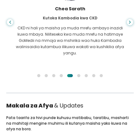
Arif Hafidh
Kutoka Bangladesh kwa Cirrhosis ya Ini
bayo inazidi
Huwezi jua maisha yanapokwenda kinyum
 na hatimaye
nilipogundulika kuwa na ugonjwa wa ini, sikuw
ko Kambodia
kwenda. Pesa zangu zilikuwa kidogo na sikujua la
ushikilia afya
Niliwasiliana na mshirika wa GoMedii huko Bang
Makala za Afya
& Updates
Pata taarifa za hivi punde kuhusu matibabu, taratibu, masharti
na mahitaji mengine muhimu ili kufanya maisha yako kuwa na
afya na bora.