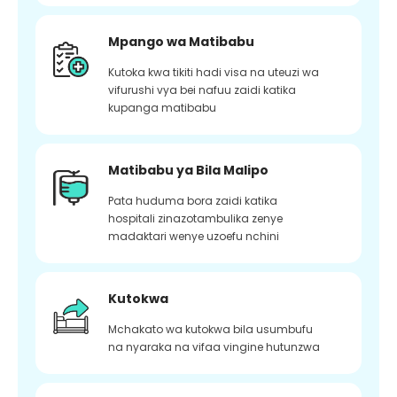
Mpango wa Matibabu
Kutoka kwa tikiti hadi visa na uteuzi wa
vifurushi vya bei nafuu zaidi katika
kupanga matibabu
Matibabu ya Bila Malipo
Pata huduma bora zaidi katika
hospitali zinazotambulika zenye
madaktari wenye uzoefu nchini
Kutokwa
Mchakato wa kutokwa bila usumbufu
na nyaraka na vifaa vingine hutunzwa