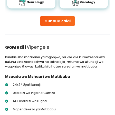
Neurology
Oncology
Gundua Zaidi
GoMedii
Vipengele
Kurahisisha matibabu ya mgonjwa, na vile vile kuiwezesha kwa
suluhu zinazoendeshwa na teknolojia, mfumo wa utunzaji wa
wagonjwa & uwazi katika kila hatua ya safari ya matibabu.
Msaada wa Mshauri wa Matibabu
24x7* Upatikanaji
Usaidizi wa Piga na Gumzo
14+ Usaidizi wa Lugha
Mapendekezo ya Matibabu