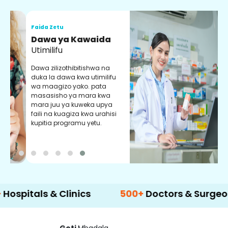
Faida Zetu
F
Dawa ya Kawaida
H
Utimilifu
H
h
Dawa zilizothibitishwa na
p
duka la dawa kwa utimilifu
U
wa maagizo yako. pata
masasisho ya mara kwa
mara juu ya kuweka upya
faili na kuagiza kwa urahisi
kupitia programu yetu.
als & Clinics
500+
Doctors & Surgeons