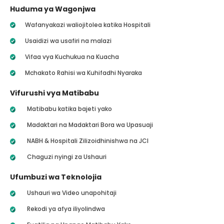
Huduma ya Wagonjwa
Wafanyakazi waliojitolea katika Hospitali
Usaidizi wa usafiri na malazi
Vifaa vya Kuchukua na Kuacha
Mchakato Rahisi wa Kuhifadhi Nyaraka
Vifurushi vya Matibabu
Matibabu katika bajeti yako
Madaktari na Madaktari Bora wa Upasuaji
NABH & Hospitali Zilizoidhinishwa na JCI
Chaguzi nyingi za Ushauri
Ufumbuzi wa Teknolojia
Ushauri wa Video unapohitaji
Rekodi ya afya iliyolindwa