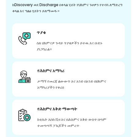
ከDiscovery ወደ Discharge በቀላል ሂደት የህክምና ጉዞዎን የተሳካ ለማድረግ
ቀላል እና ግልፅ ሂደትን ይለማመዱ።
ጥያቄ
ስለ ህክምናዎ ጉዳይ ጥያቄዎችን ይተዉ እና ቡድኑ
ያነጋግራል።
የሕክምና አማካሪ
ታማኝ የመረጃ ልውውጥ እና አንድ በአንድ በህክምና
አማካሪያችን የቀረበ
የሕክምና እቅድ ማውጣት
ከቲኬት እስከ ቪዛ እና በሕክምና እቅድ ውስጥ በጣም
ተመጣጣኝ ፓኬጆችን መምረጥ