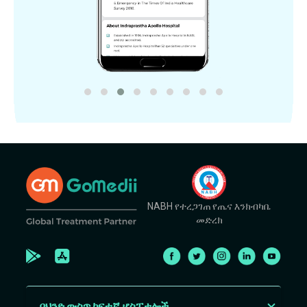
NABH የተረጋገጠ የጤና እንክብካቤ
መድረክ
በህንድ ውስጥ ከፍተኛ ሆስፒታሎች