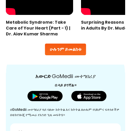
Metabolic Syndrome: Take
Surprising Reasons fo
Care of Your Heart (Part - 1) |
in Adults By Dr. Mudas
Dr. Ajay Kumar Sharma
ሁሉንም ይመልከቱ
አውርድ
GoMedii መተግበሪያ
በ ላይ ይገኛል።
በGoMedii መተግበሪያ ላይ ባለው ክትትል እና ክትትል ለሁሉም የህክምና ፍላጎቶችዎ
በቴክኖሎጂ የሚመራ የአንድ ጊዜ መፍትሄ።