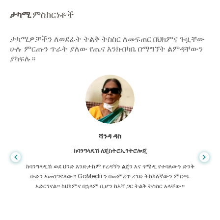
ታካሚ
ምስክርነቶች
ታካሚዎቻችን ለወደፊት ትልቅ ትስስር ለመፍጠር በህክምና ጉዟቸው
ሁሉ ምርጡን ጥራት ያለው የጤና እንክብካቤ በማግኘት ልምዳቸውን
ያካፍሉ።
ሻንዳ ዳስ
ከባንግላዴሽ ለጂስትሮኢንትሮሎጂ
ከባንግላዲሽ ወደ ህንድ እንድታከም የረዳኝን ልጄን እና ጎሜዲ የተባለውን ድንቅ
ቡድን አመሰግናለው። GoMedii ን በመምረጥ ረገድ ትክክለኛውን ምርጫ
አድርገናል። ከህክምና በኋላም ቢሆን ከእኛ ጋር ትልቅ ትስስር አላቸው።