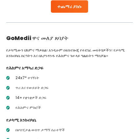
ተጨማሪ ያስሱ
GoMedii
ዋና መለያ ጸባያት
የታካሚውን ህክምና ማቃለል፣ እንዲሁም በቴክኖሎጂ የተደገፈ መፍትሄዎችን፣ የታካሚ
እንክብካቤ ስርዓትን እና በእያንዳንዱ የሕክምና ጉዞ ላይ ግልፅነትን ማስቻል።
የሕክምና አማካሪ ድጋፍ
24x7* ተገኝነት
ጥሪ እና የውይይት ድጋፍ
14+ የቋንቋዎች ድጋፍ
የሕክምና ምክሮች
የታካሚ እንክብካቤ
በሆስፒታል ውስጥ ታማኝ ሰራተኞች