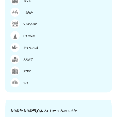
ቼናይ
ኮልካታ
ሃይደራባድ
ባንጋሎር
ቻንዲጋርህ
እድለኛ
ጃፑር
ፑን
እንዴት እንደሚሰራ
እርስዎን ለመርዳት