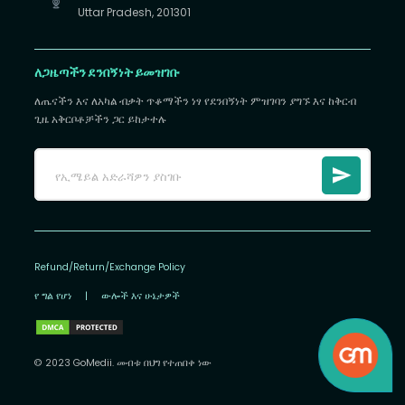
Uttar Pradesh, 201301
ለጋዜጣችን ደንበኝነት ይመዝገቡ
ለጤናችን እና ለአካል ብቃት ጥቆማችን ነፃ የደንበኝነት ምዝገባን ያግኙ እና ከቅርብ
ጊዜ አቅርቦቶቻችን ጋር ይከታተሉ
Refund/Return/Exchange Policy
የ ግል የሆነ
|
ውሎች እና ሁኔታዎች
© 2023 GoMedii. መብቱ በህግ የተጠበቀ ነው