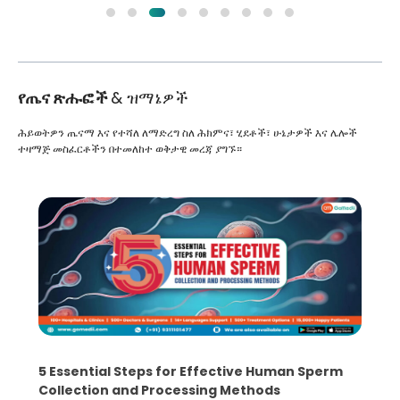
የጤና ጽሑፎች
& ዝማኔዎች
ሕይወትዎን ጤናማ እና የተሻለ ለማድረግ ስለ ሕክምና፣ ሂደቶች፣ ሁኔታዎች እና ሌሎች
ተዛማጅ መስፈርቶችን በተመለከተ ወቅታዊ መረጃ ያግኙ።
5 Essential Steps for Effective Human Sperm
Collection and Processing Methods