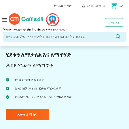
shopping_cart
የትራክ ትዕዛዝ
የአጋር መግቢያ
ጋሪ
menu
ስግን እን
*
ውስጥ በመፈለግ ላይ
Amharic
ቋንቋውን ከላይ ቀይር።
ሂደቱን ለማቃለል እና ለማዋሃድ
ሕክምናውን ለማግኘት
ምቹ የሆስፒታል ቆይታ
እንደ በጀትዎ የሆስፒታል ምርጫዎች
የሁሉም ጊዜ የጤና እንክብካቤ አማካሪ ድጋፍ
አሁን ያማክሩ