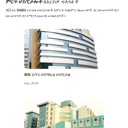
ምርጥ ሆስፒታሎች
ለእርስዎ ፍላጎቶች
JCI እና NABH የታወቁ ሆስፒታሎች ከምርጥ የህክምና ባለሙያዎች ጋር በተመጣጣኝ ዋጋ
በተመጣጣኝ ዋጋ የሚገኙ ዘመናዊ መገልገያዎች።
Blk ሱፐር ስፔሻሊቲ ሆስፒታል
ዴሊ
,
ሕንድ