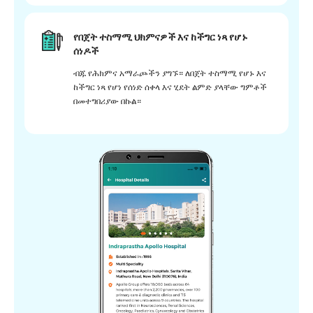
የበጀት ተስማሚ ህክምናዎች እና ከችግር ነጻ የሆኑ
ሰነዶች
ብጁ የሕክምና አማራጮችን ያግኙ። ለበጀት ተስማሚ የሆኑ እና
ከችግር ነጻ የሆነ የሰነድ ሰቀላ እና ሂደት ልምድ ያላቸው ግምቶች
በመተግበሪያው በኩል።