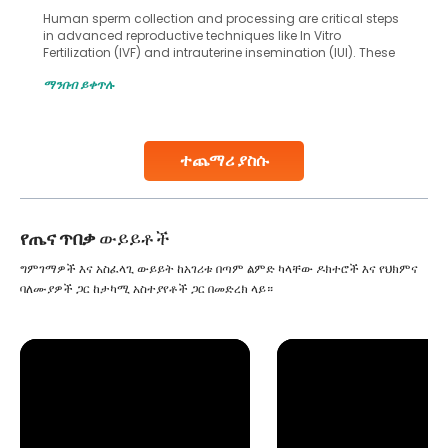
Human sperm collection and processing are critical steps
in advanced reproductive techniques like In Vitro
Fertilization (IVF) and intrauterine insemination (IUI). These
methods enable medical professionals to tackle fertility
ማንበብ ይቀጥሉ
challenges and help couples achieve their dream of
parenthood. Skilled technicians collect sperm using
specialized procedures to ensure optimal quality. Once
collected, they process the
ተጨማሪ ያስሱ
Continue Reading
የጤና ጥበቃ
ውይይቶች
ግምገማዎች እና አስፈላጊ ውይይት ከአገሪቱ በጣም ልምድ ካላቸው ዶክተሮች እና የህክምና
ባለሙያዎች ጋር ከታካሚ አስተያየቶች ጋር በመድረክ ላይ።