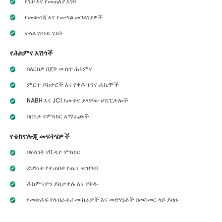
የጉዞ እና የመጠለያ እገዛ
የመውሰጃ እና የመጣል መገልገያዎች
ቀላል የሰነድ ሂደት
የሕክምና እሽጎች
በእርስዎ በጀት ውስጥ ሕክምና
ምርጥ ዶክተሮች እና የቀዶ ጥገና ሐኪሞች
NABH እና JCI እውቅና ያላቸው ሆስፒታሎች
በርካታ የምክክር አማራጮች
የቴክኖሎጂ መፍትሄዎች
በፍላጎት የቪዲዮ ምክክር
ደህንነቱ የተጠበቀ የጤና መዝገብ
ሕክምናዎን ይከታተሉ እና ያቅዱ
የመጽሐፍ የላብራቶሪ ሙከራዎች እና መድሃኒቶች በመስመር ላይ ይዘዙ