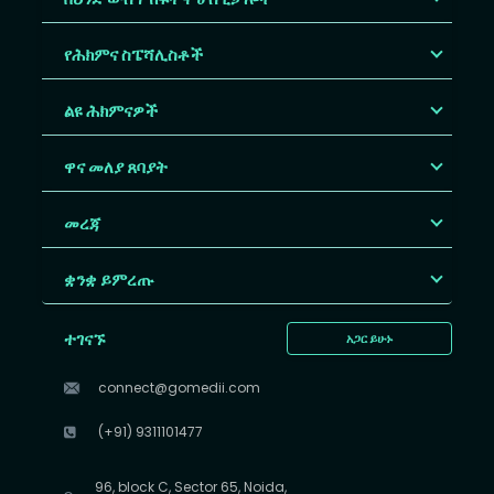
የሕክምና ስፔሻሊስቶች
ልዩ ሕክምናዎች
ዋና መለያ ጸባያት
መረጃ
ቋንቋ ይምረጡ
ተገናኙ
አጋር ይሁኑ
connect@gomedii.com
(+91) 9311101477
96, block C, Sector 65, Noida,