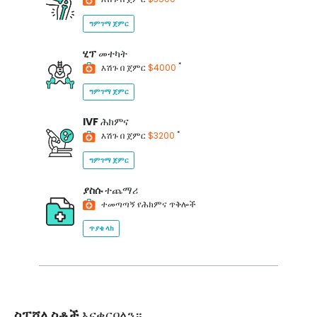
ግምገማ ጀምር
ሂፕ
መተካት
*
እሽጉ በ ጀምር
$4000
ግምገማ ጀምር
IVF
ሕክምና
*
እሽጉ በ ጀምር
$3200
ግምገማ ጀምር
ያስሱ
ተጨማሪ
ተመጣጣኝ የሕክምና ጥቅሎች
ጥያቄ ላክ
ስፔሻሊስቶች
እናቀርባለን።