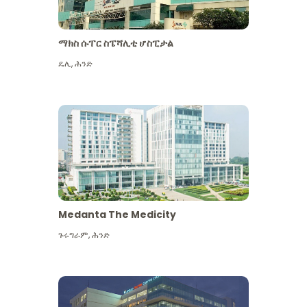
ማክስ ሱፐር ስፔሻሊቲ ሆስፒታል
ዴሊ
,
ሕንድ
Medanta The Medicity
ጉሩግራም
,
ሕንድ