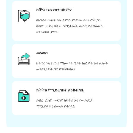
ከችግር ነጻ የሆነ ህክምና
በአገሪቱ ውስጥ ካሉ ልምድ ያላቸው ዶክተሮች ጋር
በጣም ታዋቂ በሆኑ ሆስፒታሎች ውስጥ የተሻለውን
እንክብካቤ ያግኙ
መፍሰስ
ከችግር ነጻ የሆነ የማስወጣት ሂደት ከሰነዶች እና ሌሎች
መገልገያዎች ጋር ይንከባከባል።
ክትትል የሚደረግበት እንክብካቤ
ድህረ-ፈሳሽ መደበኛ ክትትል እና የመድኃኒት
ማሟያዎችን በሙሉ ይቀበላል