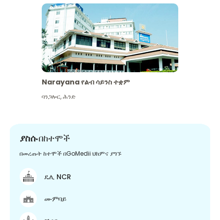
Narayana የልብ ሳይንስ ተቋም
ባንጋሎር
,
ሕንድ
ያስሱ
በከተሞች
በመረጡት ከተሞች በGoMedii ህክምና ያግኙ
ዴሊ NCR
ሙምባይ