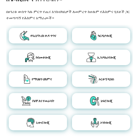
በሀገሪቱ ውስጥ ካሉ ምርጥ የጤና እንክብካቤዎች ለመምረጥ ከሁሉም የሕክምና ሂደቶች ጋር
ተመጣጣኝ የሕክምና አማራጮች።
የባሪያትሪክ ቀዶ ጥገና
ካርዲዮሎጂ
ኮስመቶሎጂ
ኢንዶክሪኖሎጂ
የማህፀን ህክምና
ኦርቶፔዲክስ
IVF እና የመራባት
ኔፍሮሎጂ
ኒውሮሎጂ
ኦንኮሎጂ