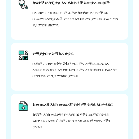
ከፍተኛ ሆስፒታል እና ዶክተሮች አውታረ መረቦች
በእርስዎ ጉዳይ ላይ በጣም ልምድ ካላቸው ዶክተሮች ጋር
በዘመናዊ ሆስፒታሎች ምክክር እና ህክምና ያግኙ። በተመጣጣኝ
ዋጋ ምርጥ ህክምና.
የማያቋርጥ አማካሪ ድጋፍ
በህክምና ጉዞዎ ወቅት 24x7 የህክምና አማካሪ ድጋፍ እና
እርዳታ። የሂደቱን እና የድህረ-ህክምና እንክብካቤን በተመለከተ
በማንኛውም ጊዜ ምክክር ያግኙ።
ከመጨረሻ እስከ መጨረሻ የታካሚ ጉዳይ አስተዳደር
ከግኝት እስከ መልቀቅ፣ የተለያዩ ሰነዶችን ጨምሮ በጉዳይ
አስተዳደር እገዛ በሕክምናው ጉዞ ላይ መደበኛ ዝመናዎችን
ያግኙ።