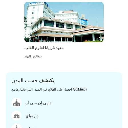
معهد نارايانا لعلوم القلب
بنغالور
,
الهند
يكتشف
حسب المدن
احصل على العلاج في المدن التي تختارها مع GoMedii
دلهي إن سي آر
مومباي