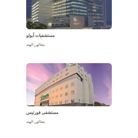
مستشفيات أبولو
بنغالور
,
الهند
عرض المزيد
مستشفى فورتيس
بنغالور
,
الهند