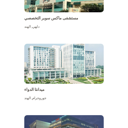
مستشفى ماكس سوبر التخصصي
دلهي
,
الهند
ميدانتا الدواء
جوروجرام
,
الهند