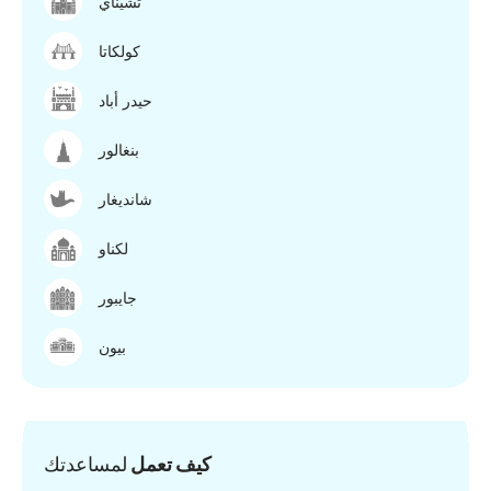
تشيناي
كولكاتا
حيدر أباد
بنغالور
شانديغار
لكناو
جايبور
بيون
كيف تعمل
لمساعدتك