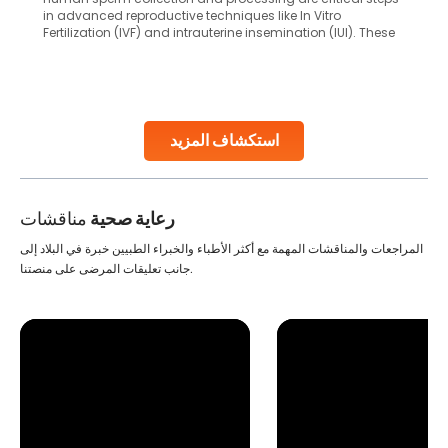
in advanced reproductive techniques like In Vitro
Fertilization (IVF) and intrauterine insemination (IUI). These
methods enable medical professionals to tackle fertility
challenges and help couples achieve their dream of
parenthood. Skilled technicians collect sperm using
specialized procedures to ensure optimal quality. Once
collected, they process the
استكشاف المزيد
Continue Reading
رعاية صحية
مناقشات
المراجعات والمناقشات المهمة مع أكثر الأطباء والخبراء الطبيين خبرة في البلاد إلى
جانب تعليقات المرضى على منصتنا.