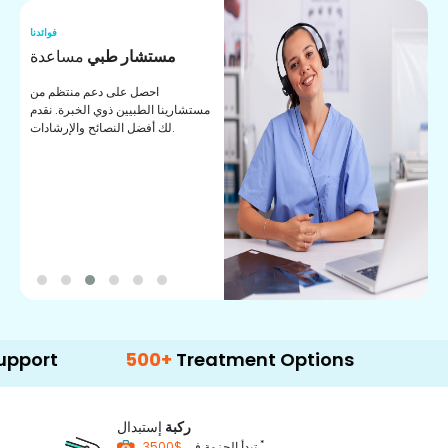
نا
فوائدنا
ت
مستشار طبي
مساعدة
ت
احصل على دعم منتظم من
مستشارينا الطبيين ذوي الخبرة. نقدم
ا
لك أفضل النصائح والإرشادات.
ي
ة
500+
Treatment Options
ركبة
إستبدال
*
$3500
تبدأ الحزمة في