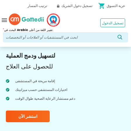
shopping_cart
عربة التسوق
تسجيل دخول الشريك
ترتيب المسار
menu
تسجيل الدخول
*
تغيير اللغة من أعلى.
Arabic
البحث في
لتسهيل ودمج العملية
للحصول على العلاج
إقامة مريحة في المستشفى
اختيارات المستشفى حسب ميزانيتك
دعم مستشار الرعاية الصحية طوال الوقت
استشر الآن