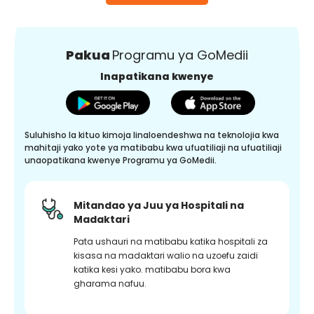
Pakua
Programu ya GoMedii
Inapatikana kwenye
Suluhisho la kituo kimoja linaloendeshwa na teknolojia kwa
mahitaji yako yote ya matibabu kwa ufuatiliaji na ufuatiliaji
unaopatikana kwenye Programu ya GoMedii.
Mitandao ya Juu ya Hospitali na
Madaktari
Pata ushauri na matibabu katika hospitali za
kisasa na madaktari walio na uzoefu zaidi
katika kesi yako. matibabu bora kwa
gharama nafuu.