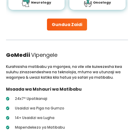
Neurology
Oncology
Gundua Zaidi
GoMedii
Vipengele
Kurahisisha matibabu ya mgonjwa, na vile vile kuiwezesha kwa
suluhu zinazoendeshwa na teknolojia, mfumo wa utunzaji wa
wagonjwa & uwazi katika kila hatua ya safari ya matibabu.
Msaada wa Mshauri wa Matibabu
24x7* Upatikanaji
Usaidizi wa Piga na Gumzo
14+ Usaidizi wa Lugha
Mapendekezo ya Matibabu