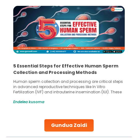
5 Essential Steps for Effective Human Sperm
Collection and Processing Methods
Human sperm collection and processing are critical steps
in advanced reproductive techniques like In Vitro
Fertilization (IVF) and intrauterine insemination (IUI). These
methods enable medical professionals to tackle fertility
Endelea kusoma
challenges and help couples achieve their dream of
parenthood. Skilled technicians collect sperm using
specialized procedures to ensure optimal quality. Once
collected, they process the
Gundua Zaidi
Continue Reading