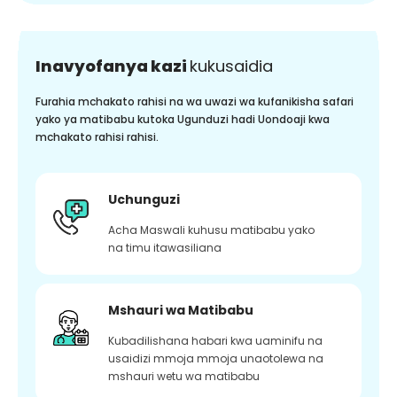
Inavyofanya kazi
kukusaidia
Furahia mchakato rahisi na wa uwazi wa kufanikisha safari
yako ya matibabu kutoka Ugunduzi hadi Uondoaji kwa
mchakato rahisi rahisi.
Uchunguzi
Acha Maswali kuhusu matibabu yako
na timu itawasiliana
Mshauri wa Matibabu
Kubadilishana habari kwa uaminifu na
usaidizi mmoja mmoja unaotolewa na
mshauri wetu wa matibabu