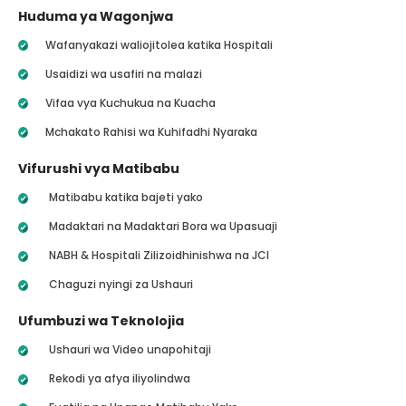
Huduma ya Wagonjwa
Wafanyakazi waliojitolea katika Hospitali
Usaidizi wa usafiri na malazi
Vifaa vya Kuchukua na Kuacha
Mchakato Rahisi wa Kuhifadhi Nyaraka
Vifurushi vya Matibabu
Matibabu katika bajeti yako
Madaktari na Madaktari Bora wa Upasuaji
NABH & Hospitali Zilizoidhinishwa na JCI
Chaguzi nyingi za Ushauri
Ufumbuzi wa Teknolojia
Ushauri wa Video unapohitaji
Rekodi ya afya iliyolindwa