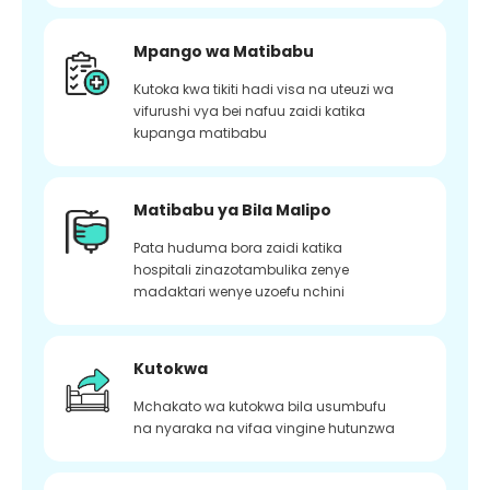
Mpango wa Matibabu
Kutoka kwa tikiti hadi visa na uteuzi wa
vifurushi vya bei nafuu zaidi katika
kupanga matibabu
Matibabu ya Bila Malipo
Pata huduma bora zaidi katika
hospitali zinazotambulika zenye
madaktari wenye uzoefu nchini
Kutokwa
Mchakato wa kutokwa bila usumbufu
na nyaraka na vifaa vingine hutunzwa