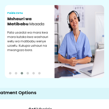
Faida Zetu
F
Mshauri wa
V
Matibabu
Msaada
U
Pata usaidizi wa mara kwa
U
mara kutoka kwa washauri
m
wetu wa matibabu wenye
z
uzoefu. Kukupa ushauri na
w
mwongozo bora.
b
 Options