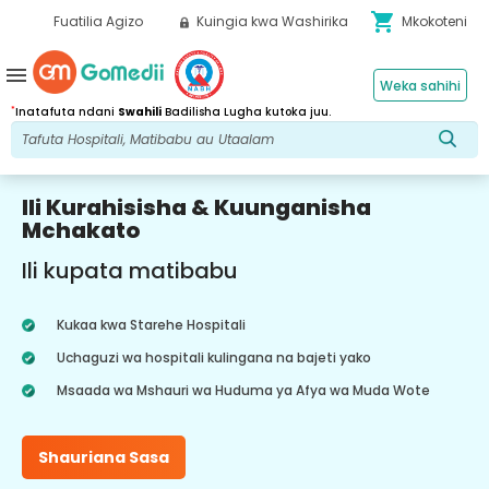
shopping_cart
Fuatilia Agizo
Kuingia kwa Washirika
Mkokoteni
menu
Weka sahihi
*
Inatafuta ndani
Swahili
Badilisha Lugha kutoka juu.
Ili Kurahisisha & Kuunganisha
Mchakato
Ili kupata matibabu
Kukaa kwa Starehe Hospitali
Uchaguzi wa hospitali kulingana na bajeti yako
Msaada wa Mshauri wa Huduma ya Afya wa Muda Wote
Shauriana Sasa