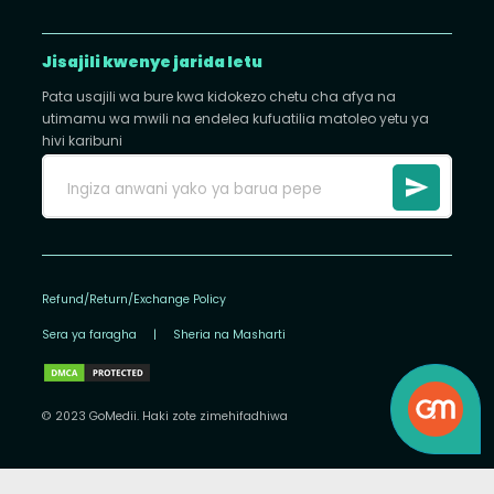
Jisajili kwenye jarida letu
Pata usajili wa bure kwa kidokezo chetu cha afya na
utimamu wa mwili na endelea kufuatilia matoleo yetu ya
hivi karibuni
Refund/Return/Exchange Policy
Sera ya faragha
|
Sheria na Masharti
© 2023 GoMedii. Haki zote zimehifadhiwa