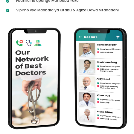
Fuatilia na Upange Matibabu Yako
Vipimo vya Maabara ya Kitabu & Agiza Dawa Mtandaoni