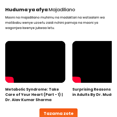
Huduma ya afya
Majadiliano
Maoni na majadiliano muhimu na madaktari na wataalam wa
matibabu wenye uzoefu zaidi nchini pamoja na maoni ya
wagonjwa kwenye jukwaa letu.
Metabolic Syndrome: Take
Surprising Reasons fo
Care of Your Heart (Part - 1) |
in Adults By Dr. Mudas
Dr. Ajay Kumar Sharma
Tazama zote