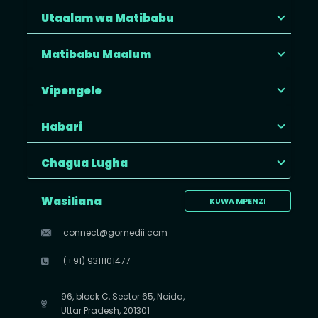
Utaalam wa Matibabu
Matibabu Maalum
Vipengele
Habari
Chagua Lugha
Wasiliana
KUWA MPENZI
connect@gomedii.com
(+91) 9311101477
96, block C, Sector 65, Noida,
Uttar Pradesh, 201301