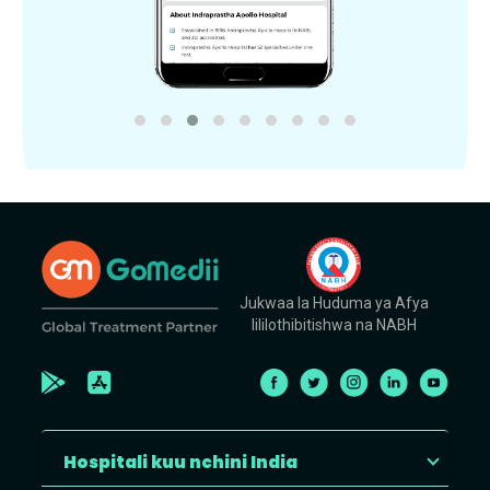
Jukwaa la Huduma ya Afya
lililothibitishwa na NABH
Hospitali kuu nchini India