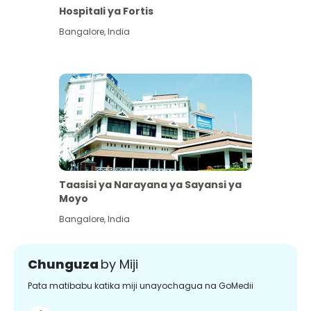
Hospitali ya Fortis
Bangalore
,
India
Taasisi ya Narayana ya Sayansi ya
Moyo
Bangalore
,
India
Chunguza
by Miji
Pata matibabu katika miji unayochagua na GoMedii