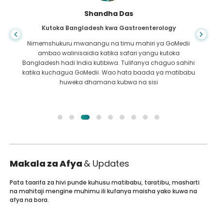
Shandha Das
Kutoka Bangladesh kwa Gastroenterology
Nimemshukuru mwanangu na timu mahiri ya GoMedii
ambao walinisaidia katika safari yangu kutoka
Bangladesh hadi India kutibiwa. Tulifanya chaguo sahihi
katika kuchagua GoMedii. Wao hata baada ya matibabu
huweka dhamana kubwa na sisi
Makala za Afya
& Updates
Pata taarifa za hivi punde kuhusu matibabu, taratibu, masharti
na mahitaji mengine muhimu ili kufanya maisha yako kuwa na
afya na bora.