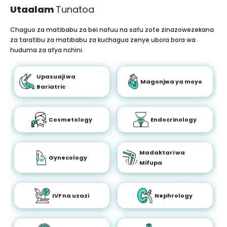
Utaalam
Tunatoa
Chaguo za matibabu za bei nafuu na safu zote zinazowezekana
za taratibu za matibabu za kuchagua zenye ubora bora wa
huduma za afya nchini.
Upasuaji wa
Magonjwa ya moyo
Bariatric
Cosmetology
Endocrinology
Madaktari wa
Gynecology
Mifupa
IVF na uzazi
Nephrology