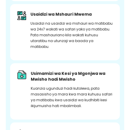
Usaidizi wa Mshauri Mwema
Usaidizi na usaidizi wa mshauri wa matibabu
wa 24x7 wakati wa safari yako ya matibabu.
Pata mashauriano kila wakati kuhusu
utaratibu na utunzaji wa baada ya
matibabu.
Usimamizi wa Kesi ya Mgonjwa wa
Mwisho hadi Mwisho
Kuanzia ugunduzi hadi kutolewa, pata
masasisho ya mara kwa mara kuhusu safari
ya matibabu kwa usaidizi wa kudhibiti kesi
ikijumuisha hati mbalimbali.