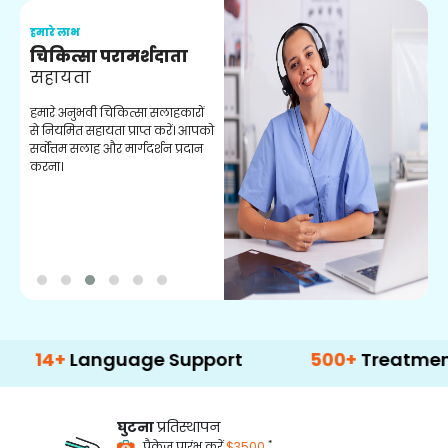
हमारे लाभ
ह
चिकित्सा परामर्शदाता
सहायता
व
हमारे अनुभवी चिकित्सा सलाहकारों
ब
से नियमित सहायता प्राप्त करें। आपको
व
सर्वोत्तम सलाह और मार्गदर्शन प्रदान
ह
करना।
ऑ
+
Language Support
500+
Treatment Opti
घुटना
प्रतिस्थापन
*
पैकेज प्रारंभ करें
$3500