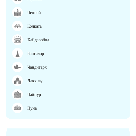
Ченнай
Колката
Ҳайдаробод
Бангалор
Чандигарх
Лакхнау
Ҷайпур
Пуна