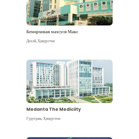
Беморхонаи махсуси Макс
Дехлй
,
Ҳиндустон
Medanta The Mediciity
Гуруграм
,
Ҳиндустон