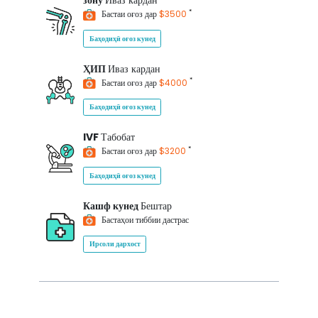
зону
Иваз кардан
*
Бастаи оғоз дар
$3500
Баҳодиҳӣ оғоз кунед
ҲИП
Иваз кардан
*
Бастаи оғоз дар
$4000
Баҳодиҳӣ оғоз кунед
IVF
Табобат
*
Бастаи оғоз дар
$3200
Баҳодиҳӣ оғоз кунед
Кашф кунед
Бештар
Бастаҳои тиббии дастрас
Ирсоли дархост