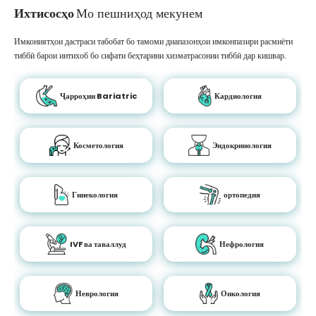
Ихтисосҳо
Мо пешниҳод мекунем
Имкониятҳои дастраси табобат бо тамоми диапазонҳои имконпазири расмиёти
тиббӣ барои интихоб бо сифати беҳтарини хизматрасонии тиббӣ дар кишвар.
Ҷарроҳии Bariatric
Кардиология
Косметология
Эндокринология
Гинекология
ортопедия
IVF ва таваллуд
Нефрология
Неврология
Онкология