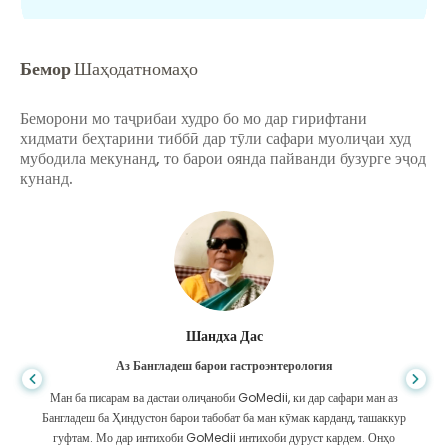
Бемор
Шаҳодатномаҳо
Беморони мо таҷрибаи худро бо мо дар гирифтани
хидмати беҳтарини тиббӣ дар тӯли сафари муолиҷаи худ
мубодила мекунанд, то барои оянда пайванди бузурге эҷод
кунанд.
Шандха Дас
Аз Бангладеш барои гастроэнтерология
Ман ба писарам ва дастаи олиҷаноби GoMedii, ки дар сафари ман аз
Бангладеш ба Ҳиндустон барои табобат ба ман кӯмак карданд, ташаккур
гуфтам. Мо дар интихоби GoMedii интихоби дуруст кардем. Онҳо