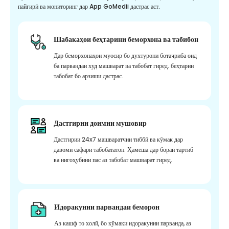
пайгирӣ ва мониторинг дар App GoMedii дастрас аст.
Шабакаҳои беҳтарини беморхона ва табибон
Дар беморхонаҳои муосир бо духтурони ботаҷриба оид
ба парвандаи худ машварат ва табобат гиред. беҳтарин
табобат бо арзиши дастрас.
Дастгирии доимии мушовир
Дастгирии 24x7 машваратчии тиббӣ ва кӯмак дар
давоми сафари табобататон. Ҳамеша дар бораи тартиб
ва нигоҳубини пас аз табобат машварат гиред.
Идоракунии парвандаи беморон
Аз кашф то холӣ, бо кӯмаки идоракунии парванда, аз