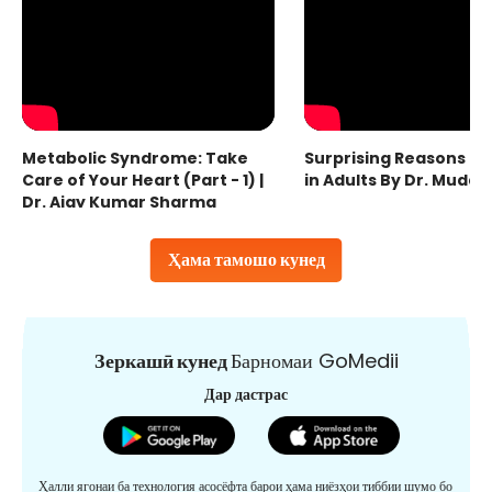
Metabolic Syndrome: Take
Surprising Reasons fo
Care of Your Heart (Part - 1) |
in Adults By Dr. Mudas
Dr. Ajay Kumar Sharma
Ҳама тамошо кунед
Зеркашӣ кунед
Барномаи GoMedii
Дар дастрас
Ҳалли ягонаи ба технология асосёфта барои ҳама ниёзҳои тиббии шумо бо