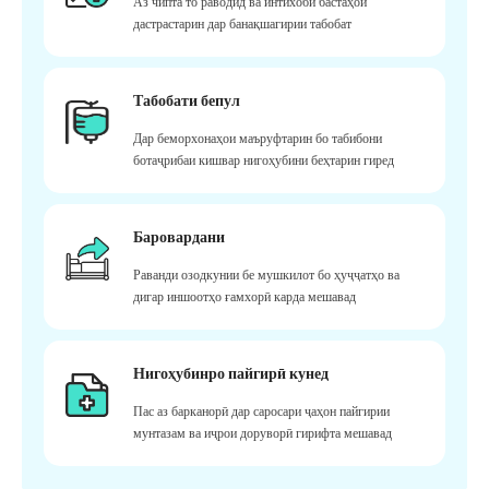
Аз чипта то раводид ва интихоби бастаҳои
дастрастарин дар банақшагирии табобат
Табобати бепул
Дар беморхонаҳои маъруфтарин бо табибони
ботаҷрибаи кишвар нигоҳубини беҳтарин гиред
Баровардани
Раванди озодкунии бе мушкилот бо ҳуҷҷатҳо ва
дигар иншоотҳо ғамхорӣ карда мешавад
Нигоҳубинро пайгирӣ кунед
Пас аз барканорӣ дар саросари ҷаҳон пайгирии
мунтазам ва иҷрои доруворӣ гирифта мешавад