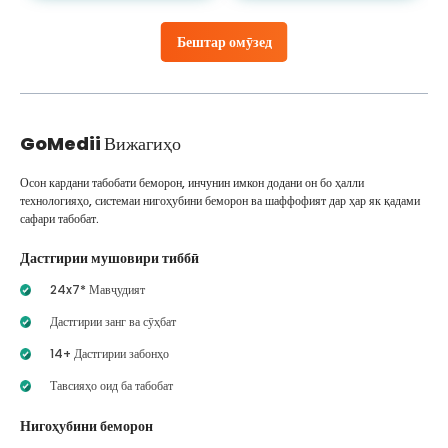
Бештар омӯзед
GoMedii
Вижагиҳо
Осон кардани табобати беморон, инчунин имкон додани он бо ҳалли
технологияҳо, системаи нигоҳубини беморон ва шаффофият дар ҳар як қадами
сафари табобат.
Дастгирии мушовири тиббӣ
24x7* Мавҷудият
Дастгирии занг ва сӯҳбат
14+ Дастгирии забонҳо
Тавсияҳо оид ба табобат
Нигоҳубини беморон