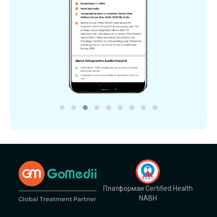
Платформаи Certified Health
NABH