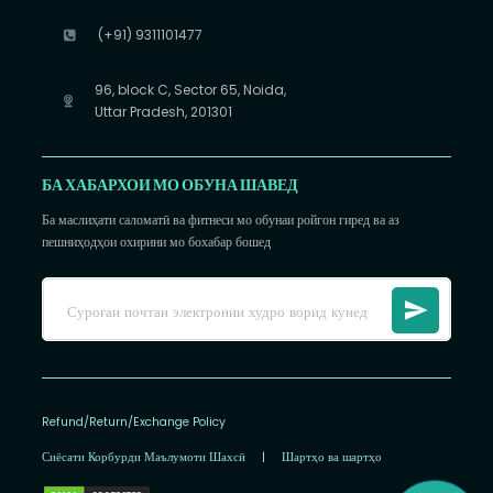
(+91) 9311101477
96, block C, Sector 65, Noida,
Uttar Pradesh, 201301
БА ХАБАРХОИ МО ОБУНА ШАВЕД
Ба маслиҳати саломатӣ ва фитнеси мо обунаи ройгон гиред ва аз
пешниҳодҳои охирини мо бохабар бошед
Refund/Return/Exchange Policy
Сиёсати Корбурди Маълумоти Шахсӣ
|
Шартҳо ва шартҳо