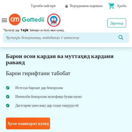
shopping_cart
Тартиби пайгирӣ
Воридшавии шарикон
Ароба
menu
Даромад
*
Ҷустуҷӯ дар
Tajik
Забонро аз боло иваз кунед.
Барои осон кардан ва муттаҳид кардани
раванд
Барои гирифтани табобат
Истгоҳи бароҳат дар беморхона
Интихоби беморхона мувофиқи буҷаи шумо
Дастгирии ҳама вақт дар соҳаи тандурустӣ
Ҳоло машварат кунед