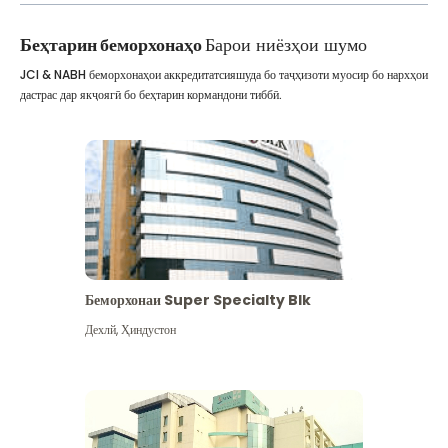
Беҳтарин беморхонаҳо
Барои ниёзҳои шумо
JCI & NABH беморхонаҳои аккредитатсияшуда бо таҷҳизоти муосир бо нархҳои
дастрас дар якҷоягӣ бо беҳтарин кормандони тиббӣ.
Беморхонаи Super Specialty Blk
Дехлй
,
Ҳиндустон