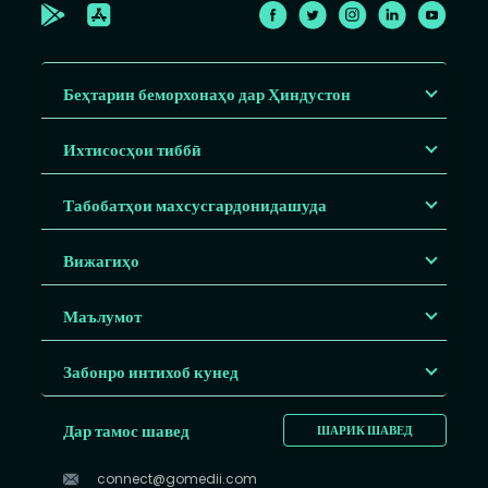
Беҳтарин беморхонаҳо дар Ҳиндустон
Ихтисосҳои тиббӣ
Табобатҳои махсусгардонидашуда
Вижагиҳо
Маълумот
Забонро интихоб кунед
Дар тамос шавед
ШАРИК ШАВЕД
connect@gomedii.com