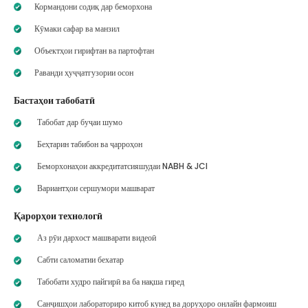
Кормандони содиқ дар беморхона
Кӯмаки сафар ва манзил
Объектҳои гирифтан ва партофтан
Раванди ҳуҷҷатгузории осон
Бастаҳои табобатӣ
Табобат дар буҷаи шумо
Беҳтарин табибон ва ҷарроҳон
Беморхонаҳои аккредитатсияшудаи NABH & JCI
Вариантҳои сершумори машварат
Қарорҳои технологӣ
Аз рӯи дархост машварати видеоӣ
Сабти саломатии бехатар
Табобати худро пайгирӣ ва ба нақша гиред
Санҷишҳои лабораториро китоб кунед ва доруҳоро онлайн фармоиш