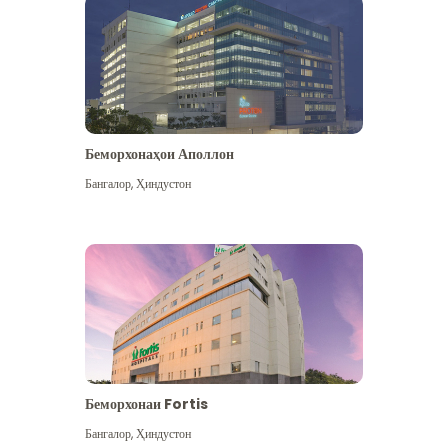
Беморхонаҳои Аполлон
Бангалор
,
Ҳиндустон
Бештар дидан
Беморхонаи Fortis
Бангалор
,
Ҳиндустон