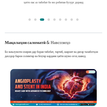
ҳатто пас аз табобат бо мо робитаи бузург доранд
Мақолаҳои саломатӣ
& Навсозиҳо
Бо маълумоти охирин дар бораи табобат, тартиб, шароит ва дигар талаботҳои
дахлдор барои солимтар ва беҳтар кардани ҳаёти шумо огоҳ шавед.