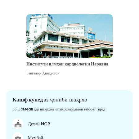
Институти илмҳои кардиологии Нараяна
Бангалор
,
Ҳиндустон
Кашф кунед
аз ҷониби шаҳрҳо
Бо GoMedii дар шаҳрҳои интихобкардаатон табобат гиред
Деҳлӣ NCR
Мумбай