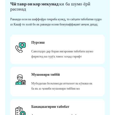
Чӣ тавр он кор мекунад
ки ба шумо ёрй
расонад
Раванди осон ва шаффофро таҷриба кунед, то саёҳати табобатии худро
аз Кашф то холӣ бо як раванди осони бомуваффақият анҷом диҳад.
Пурсиш
Саволҳоро дар бораи нигаронии табобати шумо
фиристед ва гурӯҳ тамос хоҳад гирифт
Мушовири тиббӣ
Мубодилаи боэътимоди иттилоот ва кӯмаки як
ба як аз ҷониби мушовири тиббии мо
Банақшагирии табобат