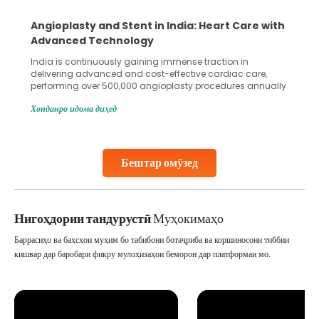
ent in India: Heart Care with
5 Essential Steps for 
logy
Collection and Proces
gaining immense traction in
Human sperm collection and p
nd cost-effective cardiac care,
in advanced reproductive tech
00 angioplasty procedures annually
Fertilization (IVF) and intraut
ceeding 90%. Patients across the
methods enable medical profes
Хонданро идома диҳед
r treatments like angioplasty and
challenges and help couples
ian hospitals, owing to the
parenthood. Skilled technici
ality care and affordability.
specialized procedures to en
published
collected, they process the
Бештар омӯзед
Continue Reading
Нигоҳдории тандурустӣ
Муҳокимаҳо
Баррасиҳо ва баҳсҳои муҳим бо табибони ботаҷриба ва коршиносони тиббии
кишвар дар баробари фикру мулоҳизаҳои беморон дар платформаи мо.