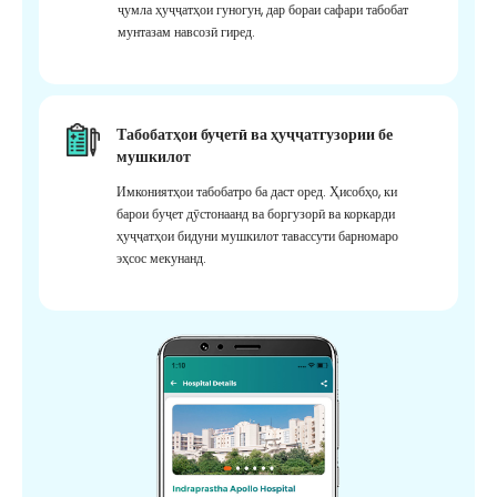
ҷумла ҳуҷҷатҳои гуногун, дар бораи сафари табобат
мунтазам навсозӣ гиред.
Табобатҳои буҷетӣ ва ҳуҷҷатгузории бе
мушкилот
Имкониятҳои табобатро ба даст оред. Ҳисобҳо, ки
барои буҷет дӯстонаанд ва боргузорӣ ва коркарди
ҳуҷҷатҳои бидуни мушкилот тавассути барномаро
эҳсос мекунанд.