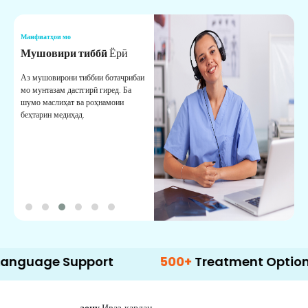
Манфиатҳои мо
М
Мушовири тиббӣ
Ёрӣ
В
М
Аз мушовирони тиббии ботаҷрибаи
мо мунтазам дастгирӣ гиред. Ба
М
шумо маслиҳат ва роҳнамоии
б
беҳтарин медиҳад.
д
б
 Support
500+
Treatment Options