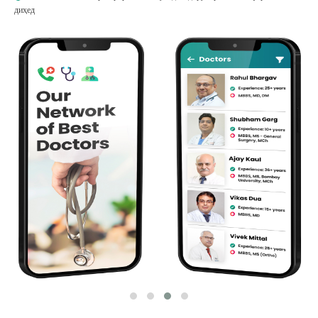
диҳед