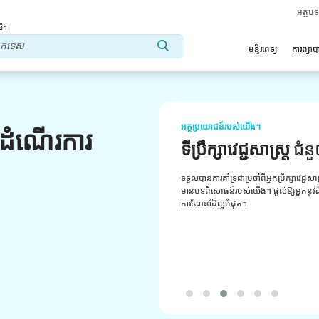
អត្ថប
លើ។
មន្ទីរពេទ្យ
ការព្យា
អត្ថប្រយោជន៍របស់យើង។
លដំណើរការ
ទីប្រឹក្សាវេជ្ជសាស្ត្រ
ជំន
ទទួលបានការគាំទ្រជាប្រចាំពីអ្នកប្រឹក្សាវេជ្ជសា
មានបទពិសោធន៍របស់យើង។ ផ្តល់ឱ្យអ្នកនូវដំប
ការណែនាំដ៏ល្អបំផុត។