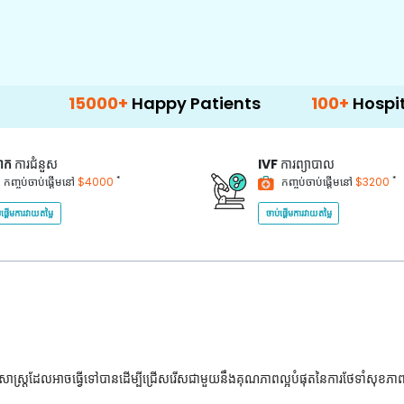
15000+
Happy Patients
100+
Hospitals & Cli
គាក
ការជំនួស
IVF
ការព្យាបាល
*
*
កញ្ចប់ចាប់ផ្តើមនៅ
$4000
កញ្ចប់ចាប់ផ្តើមនៅ
$3200
់ផ្តើមការវាយតម្លៃ
ចាប់ផ្តើមការវាយតម្លៃ
ជ្ជសាស្រ្តដែលអាចធ្វើទៅបានដើម្បីជ្រើសរើសជាមួយនឹងគុណភាពល្អបំផុតនៃការថែទាំសុខភា