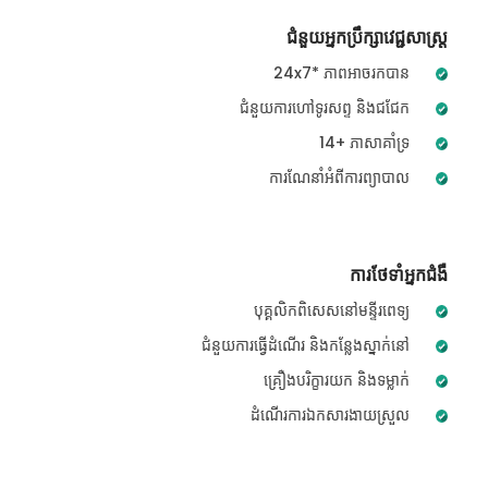
ជំនួយអ្នកប្រឹក្សាវេជ្ជសាស្ត្រ
24x7* ភាពអាចរកបាន
ជំនួយការហៅទូរសព្ទ និងជជែក
14+ ភាសាគាំទ្រ
ការណែនាំអំពីការព្យាបាល
ការថែទាំអ្នកជំងឺ
បុគ្គលិកពិសេសនៅមន្ទីរពេទ្យ
ជំនួយការធ្វើដំណើរ និងកន្លែងស្នាក់នៅ
គ្រឿងបរិក្ខារយក និងទម្លាក់
ដំណើរការឯកសារងាយស្រួល