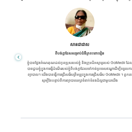
សានដាដាស
ពីបង់ក្លាដែសសម្រាប់ជំងឺក្រពះពោះវៀន
ៃការថែទាំ
ខ្ញុំបានថ្លែងអំណរគុណដល់កូនប្រុសរបស់ខ្ញុំ និងក្រុមដ៏អស្ចារ្យរបស់ GoMedii ដែ
បីតែនៅក្នុង
បានជួយខ្ញុំក្នុងការធ្វើដំណើររបស់ខ្ញុំពីបង់ក្លាដែសទៅកាន់ប្រទេសឥណ្ឌាដើម្បីទទួលកា
ុំបានជាសះ
ព្យាបាល។ យើងបានធ្វើការជ្រើសរើសត្រឹមត្រូវក្នុងការជ្រើសរើស GoMedii ។ ពួកគេ
ii អរគុណ
សូម្បីតែបន្ទាប់ពីការព្យាបាលរក្សាទំនាក់ទំនងដ៏ល្អជាមួយយើង