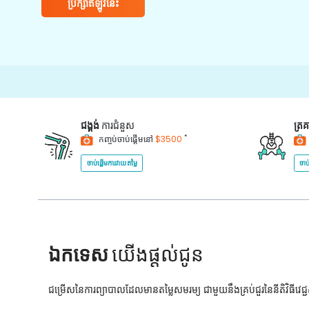
ប្រឹក្សាឥឡូវនេះ
ជង្គង់
ការជំនួស
ត្រ
*
កញ្ចប់ចាប់ផ្តើមនៅ
$3500
ចាប់ផ្តើមការវាយតម្លៃ
ចាប
ឯកទេស
យើងផ្តល់ជូន
ជម្រើសនៃការព្យាបាលដែលមានតម្លៃសមរម្យ ជាមួយនឹងគ្រប់ជួរនៃនីតិវិធីវេ