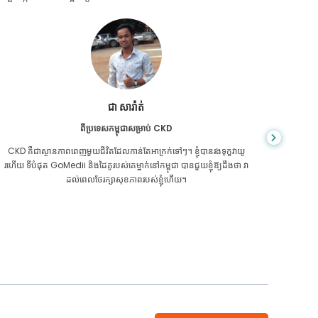
ជា សារ៉ាត់
ពីប្រទេសកម្ពុជាសម្រាប់ CKD
CKD គឺ​ជា​ស្ថានភាព​ពេញ​មួយ​ជីវិត​ដែល​កាន់តែ​អាក្រក់​ទៅៗ។ ខ្ញុំបានរងទុក្ខវាយូ
អ្នក​មិន​ដឹ
រហើយ ទីបំផុត GoMedii និងដៃគូរបស់គេម្នាក់នៅកម្ពុជា បានជួយខ្ញុំឱ្យដឹងថា វា
ក្រិន​ថ្លើម
ដល់ពេលថែរក្សាសុខភាពរបស់ខ្ញុំហើយ។
ទេ។ 