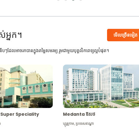
ស់អ្នក។
មើល​ច្រើន​ទៀត
បៗដែលអាចរកបានក្នុងតម្លៃសមរម្យ រួមជាមួយបុគ្គលិកពេទ្យល្អបំផុត។
Max Super Speciality
Medanta ឱសថ
ា
ហ្គូរូក្រាម
,
ប្រទេសឥណ្ឌា