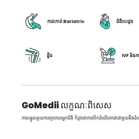
ការវះកាត់ Bariatric
ជំងឺបេះដូង
ឆ្អឹង
IVF និងក
GoMedii
លក្ខណៈពិសេស
ការបន្ធូរបន្ថយការព្យាបាលអ្នកជំងឺ ក៏ដូចជាការបើកដំណើរការវាជាមួយនឹងដ