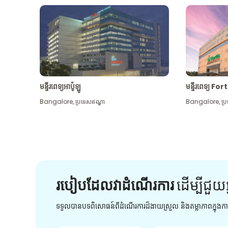
មន្ទីរពេទ្យអាប៉ូឡូ
មន្ទីរពេទ្យ For
Bangalore
,
ប្រទេសឥណ្ឌា
Bangalore
,
ប្
របៀបដែលវាដំណើរការ
ដើម្បី​ជួយ​
ទទួលបានបទពិសោធន៍ពីដំណើរការដ៏ងាយស្រួល និងតម្លាភាពក្នុង