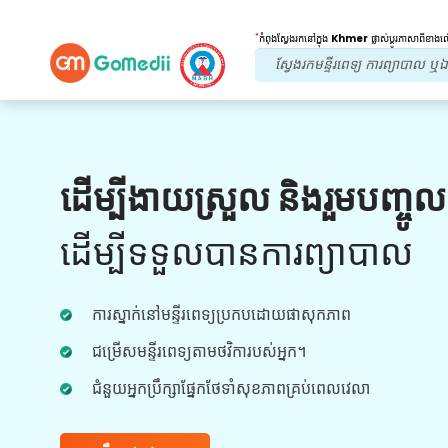
*
កំពុងស្វែងរកនៅក្នុង
Khmer
ផ្លាស់ប្តូរភាសាពីខាង
អត្ថប្រយោជន៍របស់យើង។
ដើម្បីងាយស្រួល និងរួមបញ្ចូ
ការព្យាបាលក្រោយ
តាមដាន
ការថែទាំ
ដើម្បីទទួលបានការព្យាបាល
ទទួលបានជំនួយផ្នែកវេជ្ជសាស្រ្ត និងអ្នកជំងឺ 24x7
ជាមួយនឹងក្រុមរបស់យើងក្នុងការដោះស្រាយបញ្ហារបស់
ការស្នាក់នៅមន្ទីរពេទ្យប្រកបដោយផាសុកភាព
អ្នកគ្រប់ពេលវេលា។ ការធ្វើបច្ចុប្បន្នភាពជាទៀងទាត់លើ
តម្រូវការព្យាបាលរបស់អ្នក។
ជម្រើសមន្ទីរពេទ្យតាមថវិការបស់អ្នក។
ជំនួយអ្នកប្រឹក្សាផ្នែកថែទាំសុខភាពគ្រប់ពេលវេលា