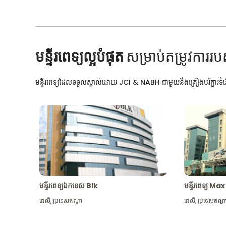
មន្ទីរពេទ្យល្អបំផុត
សម្រាប់តម្រូវការរប
មន្ទីរពេទ្យដែលទទួលស្គាល់ដោយ JCI & NABH ជាមួយនឹងគ្រឿងបរិក្ខារទំនើ
មន្ទីរពេទ្យឯកទេស Blk
មន្ទីរពេទ្យ 
ដេលី
,
ប្រទេសឥណ្ឌា
ដេលី
,
ប្រទេសឥណ្ឌ