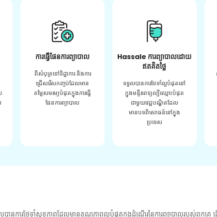
ការធ្វើផែនការព្យាបាល
Hassale ការព្យាបាលដោយ
ឥតគិតថ្លៃ
ពីសំបុត្រទៅទិដ្ឋាការ និងការ
ជ្រើសរើសកញ្ចប់ដែលមាន
ទទួលបានការថែទាំល្អបំផុតនៅ
យ
តម្លៃសមរម្យបំផុតក្នុងការធ្វើ
ក្នុងមន្ទីរពេទ្យល្បីឈ្មោះបំផុត
់
ផែនការព្យាបាល
ជាមួយវេជ្ជបណ្ឌិតដែល
មានបទពិសោធន៍នៅក្នុង
ប្រទេស
លបានការថែទាំសុខភាពដែលមានគុណភាពល្អបំផុតក្នុងដំណើរនៃការព្យាបាលរបស់ពួកគេ ដើ