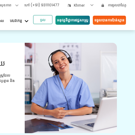
ទសុខភាព
ហៅ
(+91) 9311101477
ការចូលជាដៃគូ
Khmer
ចូល
keyboard_arrow_down
អនុវត្តទិដ្ឋាការវេជ្ជសាស្រ្ត
ទទួលបានការប៉ាន់ស្មាន
បាល
សេវាកម្ម
អត្ថប
ួយ
វី
យោ
ស្ត្រដែល
ូន្មាន និង
ការពិ
មានបទ
ព្យាប
ថែទាំ