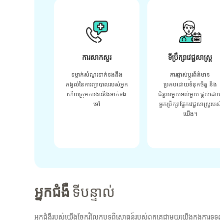
ការសាកសួរ
ទីប្រឹក្សាវេជ្ជសាស្ត្រ
ទម្លាក់សំណួរទាក់ទងនឹង
ការផ្លាស់ប្តូរព័ត៌មាន
កង្វល់នៃការព្យាបាលរបស់អ្នក
ប្រកបដោយទំនុកចិត្ត និង
ហើយក្រុមការងារនឹងទាក់ទង
ជំនួយមួយទល់មួយ ផ្តល់ដោ
ទៅ
អ្នកប្រឹក្សាផ្នែកវេជ្ជសាស្រ្តរបស
យើង។
អ្នកជំងឺ
ទីបន្ទាល់
អ្នកជំងឺរបស់យើងចែករំលែកបទពិសោធន៍របស់ពួកគេជាមួយយើងក្នុងការទទួ