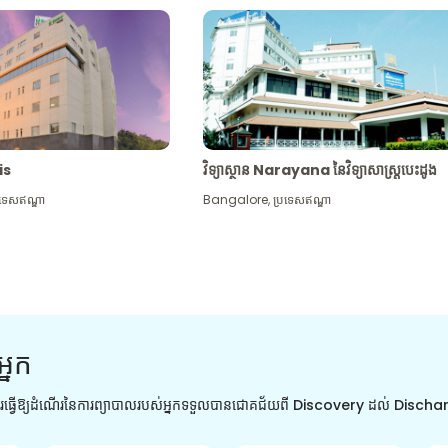
tis
វិទ្យាស្ថាន Narayana នៃវិទ្យាសាស្រ្តបេះដូង
រទេសឥណ្ឌា
Bangalore
,
ប្រទេសឥណ្ឌា
អ្នក
ការធ្វើឱ្យដំណើរនៃការព្យាបាលរបស់អ្នកទទួលបានជោគជ័យពី Discovery ដល់ Disch