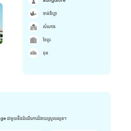
Bangalore
ចាន់ឌីហ្គា
សំណាង
ចៃពួរ
ពុន
arge ជាមួយនឹងដំណើរការដ៏ងាយស្រួលរលូន។