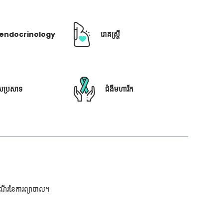
ឺ endocrinology
រោគស្ត្រី
ៃប្រសាទ
ជំងឺមហារីក
ដំណើរនៃការព្យាបាល។