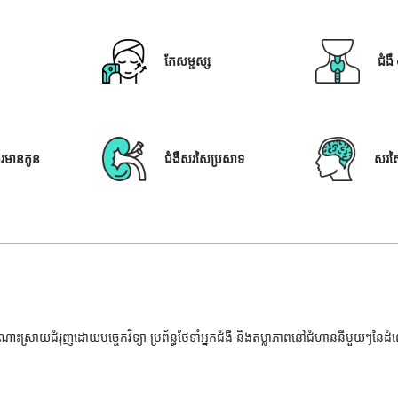
កែសម្ផស្ស
ជំង
ារមានកូន
ជំងឺសរសៃប្រសាទ
សរស
ំណោះស្រាយជំរុញដោយបច្ចេកវិទ្យា ប្រព័ន្ធថែទាំអ្នកជំងឺ និងតម្លាភាពនៅជំហាននីមួយៗនៃ