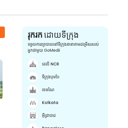
រុករក
ដោយទីក្រុង
ទទួលការព្យាបាលនៅទីក្រុងនានាតាមជម្រើសរបស់
អ្នកជាមួយ GoMedii
ដេលី NCR
ទីក្រុងបុមបៃ
ចេនណៃ
Kolkata
អ៊ីដ្រាបាដ