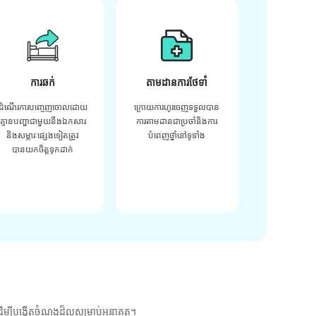
ការឆក់
តាមដានការថែទាំ
ដំណើរការបញ្ចេញចោលដោយ
ក្រោយ​ការ​ហូរ​ចេញ​ទទួល​បាន​
គ្មានបញ្ហាជាមួយនឹងឯកសារ
ការ​តាមដាន​ជា​ប្រចាំ​និង​ការ​
និងសម្ភារៈផ្សេងទៀតត្រូវ
បំពេញ​ថ្នាំ​នៅ​ទូទាំង​
បានយកចិត្តទុកដាក់
ម្បីបង្កើតចំណងដ៏ល្អសម្រាប់អនាគត។