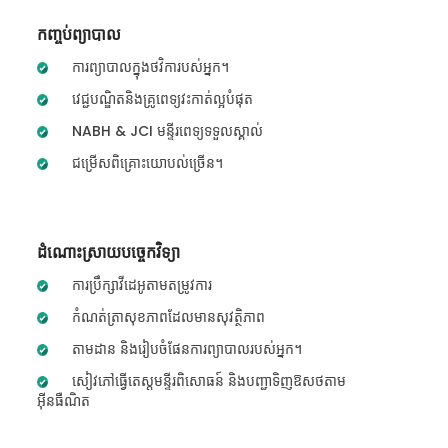
កញ្ចប់ព្យាបាល
ការព្យាបាលក្នុងថវិការបស់អ្នក។
វេជ្ជបណ្ឌិតនិងគ្រូពេទ្យវះកាត់ល្អបំផុត
NABH & JCI មន្ទីរពេទ្យទទួលស្គាល់
ជម្រើសពិគ្រោះយោបល់ច្រើន។
ដំណោះស្រាយបច្ចេកវិទ្យា
ការប្រឹក្សាវីដេអូតាមតម្រូវការ
កំណត់ត្រាសុខភាពដែលមានសុវត្ថិភាព
តាមដាន និងរៀបចំផែនការព្យាបាលរបស់អ្នក។
សៀវភៅធ្វើតេស្តមន្ទីរពិសោធន៍ និងបញ្ជាទិញឱសថតាម
អ៊ីនធឺណិត