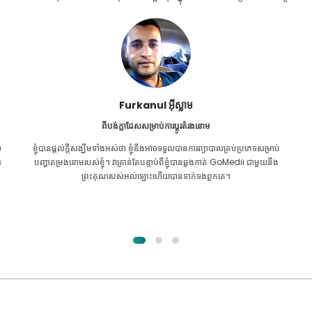
Furkanul អ៊ីស្លាម
ពីបង់ក្លាដែសសម្រាប់ការប្តូរតំរងនោម
ល
ខ្ញុំ​បាន​ផ្តល់​ក្តី​សង្ឃឹម​ទាំង​អស់​ថា ខ្ញុំ​នឹង​អាច​ទទួល​បាន​ការ​ព្យាបាល​គ្រប់​ប្រភេទ​សម្រាប់​
រ
បញ្ហា​តម្រងនោម​របស់​ខ្ញុំ។ វាគ្រាន់តែបន្ទាប់ពីខ្ញុំបានឆ្លងកាត់ GoMedii ជាមួយនឹង
ព្រះគុណរបស់អល់ឡោះហើយបានទាក់ទងពួកគេ។