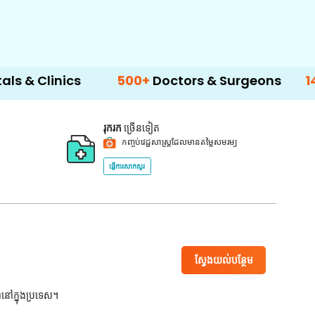
nics
500+
Doctors & Surgeons
14+
Langua
រុករក
ច្រើនទៀត
កញ្ចប់វេជ្ជសាស្ត្រដែលមានតម្លៃសមរម្យ
ផ្ញើការសាកសួរ
ស្វែងយល់បន្ថែម
ពនៅក្នុងប្រទេស។