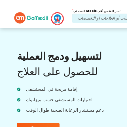
*
تغيير اللغة من أعلى.
Arabic
البحث في
فوائدنا
لتسهيل ودمج العملية
بعد العلاج
متابعة الرعاية
للحصول على العلاج
احصل على دعم طبي ودعم للمرضى على مدار
الساعة طوال أيام الأسبوع مع فريقنا الذي يعالج
مشاكلك في جميع الأوقات. تحديثات منتظمة على
احتياجاتك العلاجية.
إقامة مريحة في المستشفى
اختيارات المستشفى حسب ميزانيتك
دعم مستشار الرعاية الصحية طوال الوقت