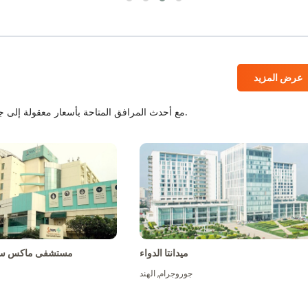
عرض المزيد
المستشفيات المعتمدة من JCI و NABH مع أحدث المرافق المتاحة بأسعار معقولة إلى جانب أفضل الطاقم الطبي.
ميدانتا الدواء
مستشفى ماكس سو
جوروجرام
,
الهند