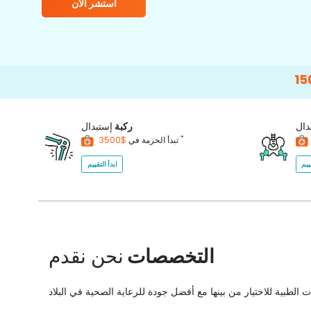
استشر الآن
15000+
Happ
دال
ركبة
إستبدال
*
$3500
تبدأ الحزمة في
ييم
ابدأ التقييم
التخصصات
نحن نقدم