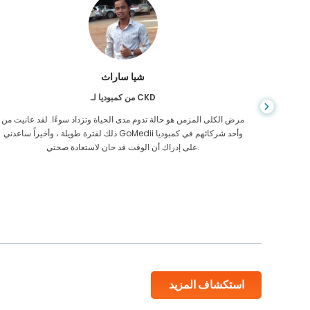
شيا ساراث
من كمبوديا لـ CKD
يص إصابتي
مرض الكلى المزمن هو حالة تدوم مدى الحياة وتزداد سوءًا. لقد عانيت من
 أكن أعرف
ذلك لفترة طويلة ، وأخيراً ساعدني GoMedii وأحد شركائهم في كمبوديا
على إدراك أن الوقت قد حان لاستعادة صحتي.
استكشاف المزيد