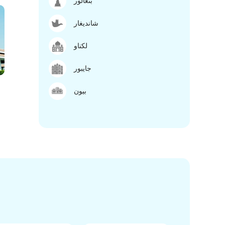
بنغالور
شانديغار
لكناو
جايبور
بيون