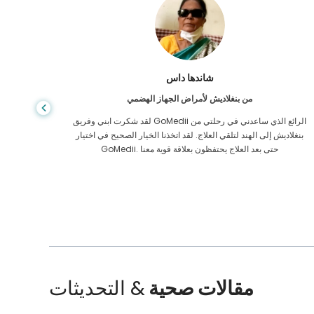
شاندها داس
من بنغلاديش لأمراض الجهاز الهضمي
لقد شكرت ابني وفريق GoMedii الرائع الذي ساعدني في رحلتي من
بنغلاديش إلى الهند لتلقي العلاج. لقد اتخذنا الخيار الصحيح في اختيار
الرعاية ا
GoMedii. حتى بعد العلاج يحتفظون بعلاقة قوية معنا
الممل
مقالات صحية
& التحديثات