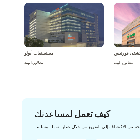
شفى فورتيس
مستشفيات أبولو
بنغالور
,
الهند
بنغالور
,
الهند
كيف تعمل
لمساعدتك