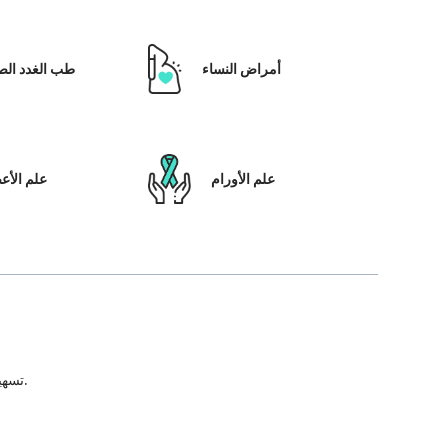
أمراض النساء
طب الغدد الص
علم الأورام
علم الأ
تسهيل علاج المريض ، بالإضافة إلى تمكينه بالحلول التي تعتمد على التكنولوجيا ونظام رعاية المرضى والشفافية في كل خطوة من خطوات رحلة العلاج.