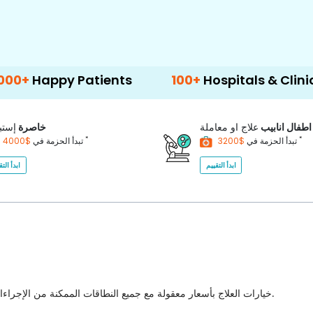
y Patients
100+
Hospitals & Clinics
5
اطفال انابيب
علاج او معاملة
خاصرة
إستب
*
*
$3200
تبدأ الحزمة في
$4000
تبدأ الحزمة في
ابدأ التقييم
ابدأ التق
خيارات العلاج بأسعار معقولة مع جميع النطاقات الممكنة من الإجراءات الطبية للاختيار من بينها مع أفضل جودة للرعاية الصحية في البلاد.