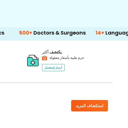
00+
Doctors & Surgeons
14+
Language Suppor
يكتشف
أكثر
حزم طبية بأسعار معقولة
أرسل إستفسار
استكشاف المزيد