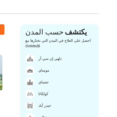
يكتشف
حسب المدن
احصل على العلاج في المدن التي تختارها مع
GoMedii
دلهي إن سي آر
مومباي
تشيناي
كولكاتا
حيدر أباد