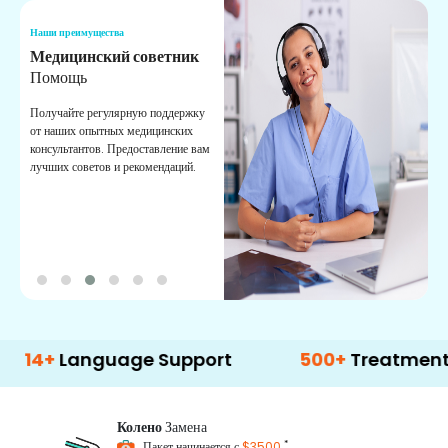
Наши преимущества
Н
Медицинский советник
О
Помощь
К
Получайте регулярную поддержку
О
от наших опытных медицинских
с
консультантов. Предоставление вам
п
лучших советов и рекомендаций.
в
о
anguage Support
500+
Treatment Option
Колено
Замена
*
Пакет начинается с
$3500