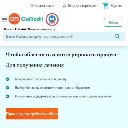
shopping_cart
Отследить заказ
Вход для партнеров
Корзина
menu
Войти
*
Поиск в
Russian
Изменить язык сверху.
Чтобы облегчить и интегрировать процесс
Для получения лечения
Комфортное пребывание в больнице
Выбор больницы в соответствии с вашим бюджетом
Постоянная поддержка консультанта по вопросам здравоохранения
Проконсультируйтесь сейчас