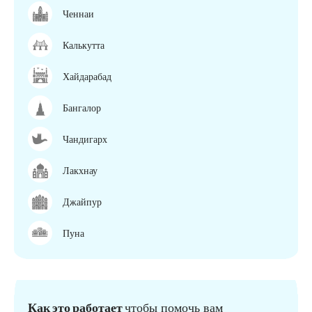
Ченнаи
Калькутта
Хайдарабад
Бангалор
Чандигарх
Лакхнау
Джайпур
Пуна
Как это работает
чтобы помочь вам