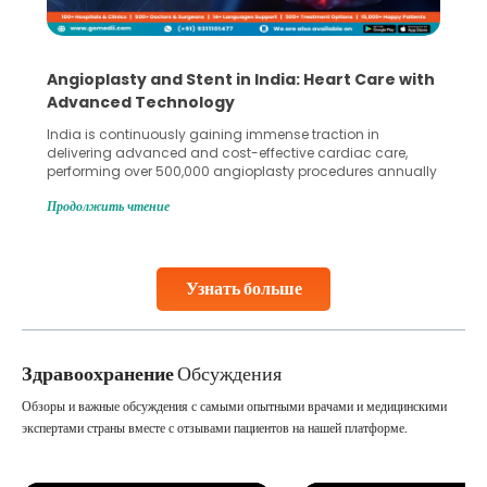
Angioplasty and Stent in India: Heart Care with
Advanced Technology
India is continuously gaining immense traction in
delivering advanced and cost-effective cardiac care,
performing over 500,000 angioplasty procedures annually
with a success rate exceeding 90%. Patients across the
Продолжить чтение
globe are searching for treatments like angioplasty and
stent placement in Indian hospitals, owing to the
combination of high-quality care and affordability.
Studies, such as one published
Узнать больше
Continue Reading
Здравоохранение
Обсуждения
Обзоры и важные обсуждения с самыми опытными врачами и медицинскими
экспертами страны вместе с отзывами пациентов на нашей платформе.