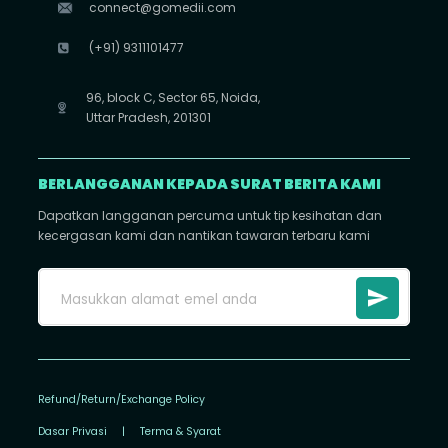
connect@gomedii.com
(+91) 9311101477
96, block C, Sector 65, Noida,
Uttar Pradesh, 201301
BERLANGGANAN KEPADA SURAT BERITA KAMI
Dapatkan langganan percuma untuk tip kesihatan dan
kecergasan kami dan nantikan tawaran terbaru kami
Refund/Return/Exchange Policy
Dasar Privasi
|
Terma & Syarat