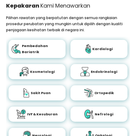
Kepakaran
Kami Menawarkan
Pilihan rawatan yang berpatutan dengan semua rangkaian
prosedur perubatan yang mungkin untuk dipilih dengan kualiti
penjagaan kesihatan terbaik di negara ini.
Pembedahan
Kardiologi
Bariatrik
Kosmetologi
Endokrinologi
Sakit Puan
Ortopedik
IVF & Kesuburan
Nefrologi
Neurologi
Onkologi