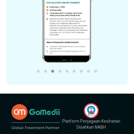
Platform Penjagaan Kesihatan
Disahkan NABH