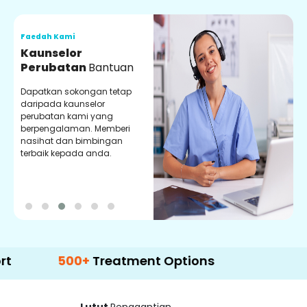
Faedah Kami
F
Kaunselor
V
Perubatan
Bantuan
P
Dapatkan sokongan tetap
P
daripada kaunselor
d
perubatan kami yang
p
berpengalaman. Memberi
m
nasihat dan bimbingan
m
terbaik kepada anda.
p
k
500+
Treatment Options