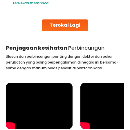
Teruskan membaca
challenges and help couples achieve their dream of
parenthood. Skilled technicians collect sperm using
specialized procedures to ensure optimal quality. Once
collected, they process the
Terokai Lagi
Continue Reading
Penjagaan kesihatan
Perbincangan
Ulasan dan perbincangan penting dengan doktor dan pakar
perubatan yang paling berpengalaman di negara ini bersama-
sama dengan maklum balas pesakit di platform kami.