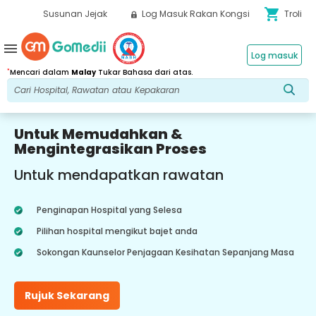
shopping_cart
Susunan Jejak
Log Masuk Rakan Kongsi
Troli
menu
Log masuk
*
Mencari dalam
Malay
Tukar Bahasa dari atas.
Untuk Memudahkan &
Mengintegrasikan Proses
Untuk mendapatkan rawatan
Penginapan Hospital yang Selesa
Pilihan hospital mengikut bajet anda
Sokongan Kaunselor Penjagaan Kesihatan Sepanjang Masa
Rujuk Sekarang