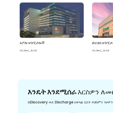
አፖሎ ሆስፒታሎች
ፎርቲስ ሆስፒታ
ባንጋሎር
,
ሕንድ
ባንጋሎር
,
ሕንድ
እንዴት እንደሚሰራ
እርስዎን ለመ
ከDiscovery ወደ Discharge በቀላል ሂደት የህክምና ጉዞዎ