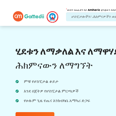
*
ውስጥ በመፈለግ ላይ
Amharic
ቋንቋውን ከላይ
የእኛ ጥቅሞች
ሂደቱን ለማቃለል እና ለማዋሃ
የድህረ ህክምና
ክትትል
የሚደረግበት እንክብካቤ
ሕክምናውን ለማግኘት
ችግሮቻችሁን በማንኛውም ጊዜ ለመፍታት ከቡድናችን
ጋር 24x7 የህክምና እና የታካሚ ድጋፍ ያግኙ።
ምቹ የሆስፒታል ቆይታ
በሕክምና ፍላጎቶችዎ ላይ መደበኛ ዝመናዎች።
እንደ በጀትዎ የሆስፒታል ምርጫዎች
የሁሉም ጊዜ የጤና እንክብካቤ አማካሪ ድጋፍ