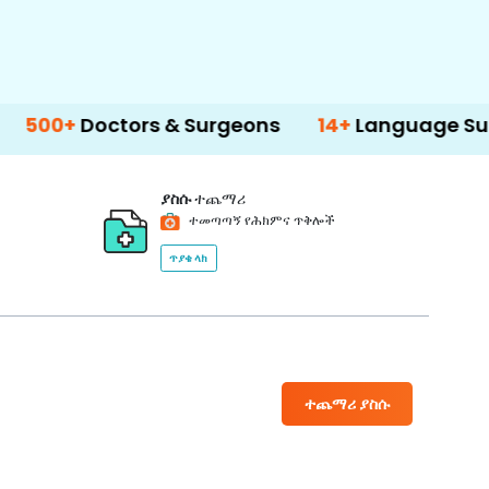
octors & Surgeons
14+
Language Support
ያስሱ
ተጨማሪ
ተመጣጣኝ የሕክምና ጥቅሎች
ጥያቄ ላክ
ተጨማሪ ያስሱ