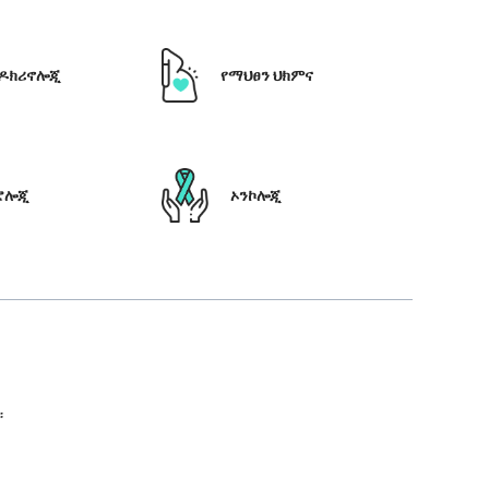
ዶክሪኖሎጂ
የማህፀን ህክምና
ሮሎጂ
ኦንኮሎጂ
።