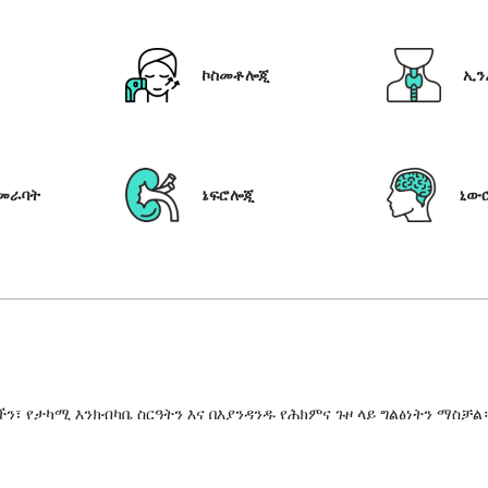
ኮስመቶሎጂ
ኢን
የመራባት
ኔፍሮሎጂ
ኒው
 የታካሚ እንክብካቤ ስርዓትን እና በእያንዳንዱ የሕክምና ጉዞ ላይ ግልፅነትን ማስቻል