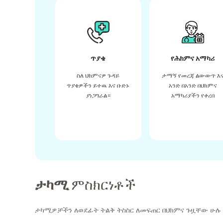
ጥያቄ
የሕክምና አማካሪ
ስለ ህክምናዎ ጉዳይ
ታማኝ የመረጃ ልውውጥ እ
ጥያቄዎችን ይተዉ እና ቡድኑ
አንድ በአንድ በህክምና
ያነጋግራል።
አማካሪያችን የቀረበ
ታካሚ
ምስክርነቶች
ታካሚዎቻችን ለወደፊት ትልቅ ትስስር ለመፍጠር በህክምና ጉዟቸው ሁሉ