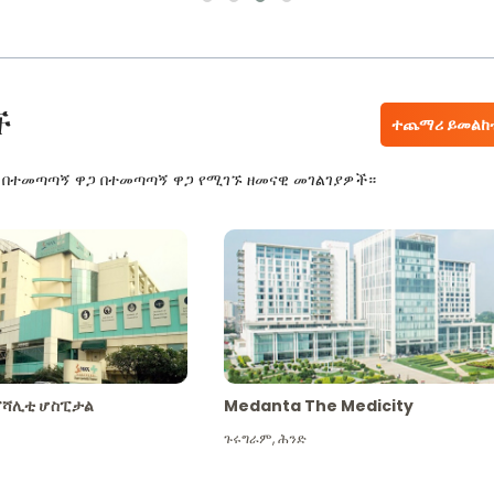
ች
ተጨማሪ ይመልከ
ር በተመጣጣኝ ዋጋ በተመጣጣኝ ዋጋ የሚገኙ ዘመናዊ መገልገያዎች።
ፔሻሊቲ ሆስፒታል
Medanta The Medicity
ጉሩግራም
,
ሕንድ