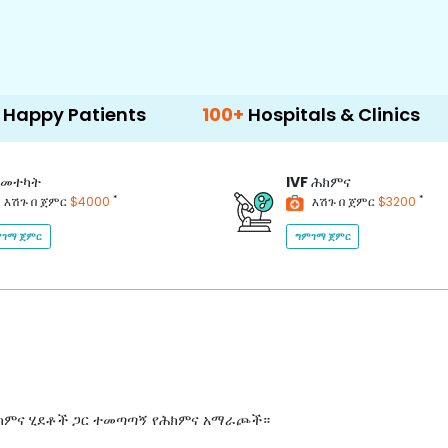
tients
100+
Hospitals & Clinics
500+
D
መተካት
IVF
ሕክምና
*
*
እሽጉ በ ጀምር
$4000
እሽጉ በ ጀምር
$3200
ገማ ጀምር
ግምገማ ጀምር
ሕክምና ሂደቶች ጋር ተመጣጣኝ የሕክምና አማራጮች።