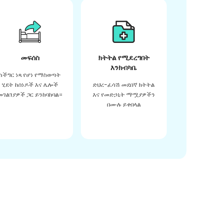
መፍሰስ
ክትትል የሚደረግበት
እንክብካቤ
ከችግር ነጻ የሆነ የማስወጣት
ሂደት ከሰነዶች እና ሌሎች
ድህረ-ፈሳሽ መደበኛ ክትትል
መገልገያዎች ጋር ይንከባከባል።
እና የመድኃኒት ማሟያዎችን
በሙሉ ይቀበላል