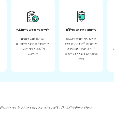
የሕክምና እቅድ ማውጣት
ከችግር ነጻ የሆነ ህክምና
ና
ከቲኬት እስከ ቪዛ እና
በአገሪቱ ውስጥ ካሉ ልምድ
በሕክምና እቅድ ውስጥ በጣም
ያላቸው ዶክተሮች ጋር በጣም
ተመጣጣኝ ፓኬጆችን
ታዋቂ በሆኑ ሆስፒታሎች
መምረጥ
ውስጥ የተሻለውን እንክብካቤ
ያግኙ
 ምርጡን ጥራት ያለው የጤና እንክብካቤ በማግኘት ልምዳቸውን ያካፍሉ።