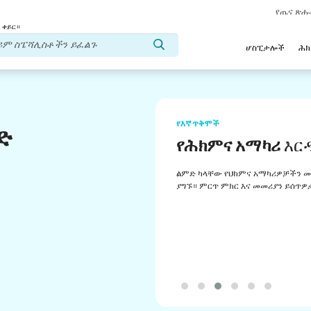
የጤና ጽ
 ቀይር።
ሆስፒታሎች
ሕ
የእኛ ጥቅሞች
ድ
የሕክምና አማካሪ
እር
ልምድ ካላቸው የህክምና አማካሪዎቻችን መ
ያግኙ። ምርጥ ምክር እና መመሪያን ይሰጥዎ