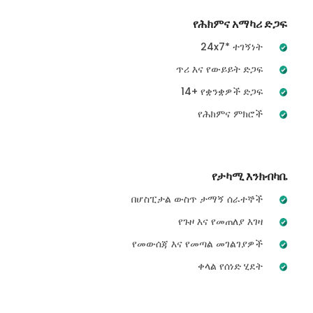
የሕክምና አማካሪ ድጋፍ
24x7* ተገኝነት
ጥሪ እና የውይይት ድጋፍ
14+ የቋንቋዎች ድጋፍ
የሕክምና ምክሮች
የታካሚ እንክብካቤ
በሆስፒታል ውስጥ ታማኝ ሰራተኞች
የጉዞ እና የመጠለያ እገዛ
የመውሰጃ እና የመጣል መገልገያዎች
ቀላል የሰነድ ሂደት