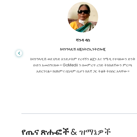
ሻንዳ ዳስ
ከባንግላዴሽ ለጂስትሮኢንትሮሎጂ
 ዋጋ የጤና
ከባንግላዲሽ ወደ ህንድ እንድታከም የረዳኝን ልጄን እና ጎሜዲ የተባለውን ድንቅ
ዩኬ ውስጥ
ቡድን አመሰግናለው። GoMedii ን በመምረጥ ረገድ ትክክለኛውን ምርጫ
 የማያቋርጥ
አድርገናል። ከህክምና በኋላም ቢሆን ከእኛ ጋር ትልቅ ትስስር አላቸው።
የጤና ጽሑፎች
& ዝማኔዎች