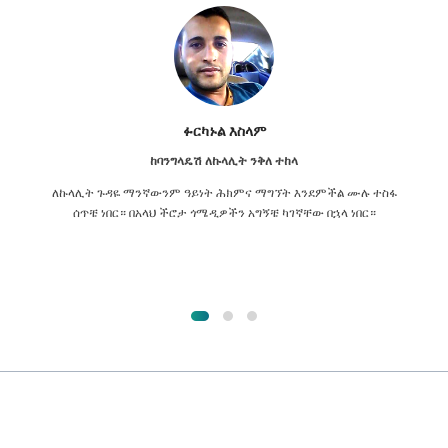
ፉርካኑል እስላም
ከባንግላዴሽ ለኩላሊት ንቅለ ተከላ
ለኩላሊት ጉዳዬ ማንኛውንም ዓይነት ሕክምና ማግኘት እንደምችል ሙሉ ተስፋ
ሰጥቼ ነበር። በአላህ ችሮታ ጎሜዲዎችን አግኝቼ ካገኛቸው በኋላ ነበር።