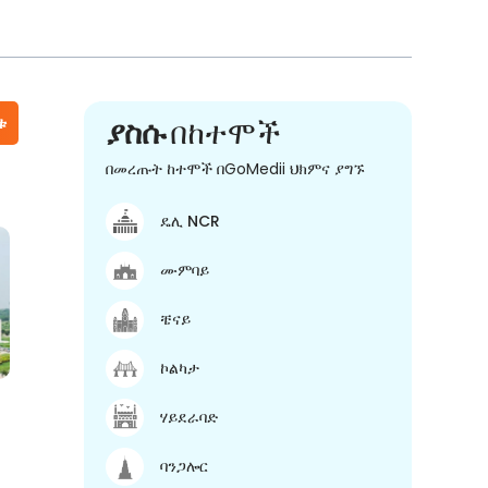
ቱ
ያስሱ
በከተሞች
በመረጡት ከተሞች በGoMedii ህክምና ያግኙ
ዴሊ NCR
ሙምባይ
ቼናይ
ኮልካታ
ሃይደራባድ
ባንጋሎር