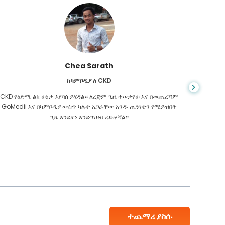
Chea Sarath
ከካምቦዲያ ለ CKD
CKD የዕድሜ ልክ ሁኔታ እየባሰ ይሄዳል። ለረጅም ጊዜ ተሠቃየሁ እና በመጨረሻም
መቼም ህይ
GoMedii እና በካምቦዲያ ውስጥ ካሉት አጋራቸው አንዱ ጤንነቴን የሚይዝበት
ስመረመር ፣
ጊዜ እንደሆነ እንድገነዘብ ረድቶኛል።
እንዳለብኝ
ተጨማሪ ያስሱ