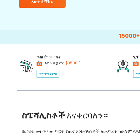
አሁን ያማክሩ
15000+
Happy Pa
ጉልበት
መተካት
ሂፕ
*
እሽጉ በ ጀምር
$3500
ግምገማ ጀምር
ግም
ስፔሻሊስቶች
እናቀርባለን።
በሀገሪቱ ውስጥ ካሉ ምርጥ የጤና እንክብካቤዎች ለመምረጥ ከሁሉም የ