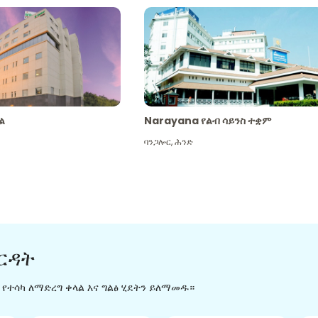
ል
Narayana የልብ ሳይንስ ተቋም
ባንጋሎር
,
ሕንድ
ርዳት
ን የተሳካ ለማድረግ ቀላል እና ግልፅ ሂደትን ይለማመዱ።