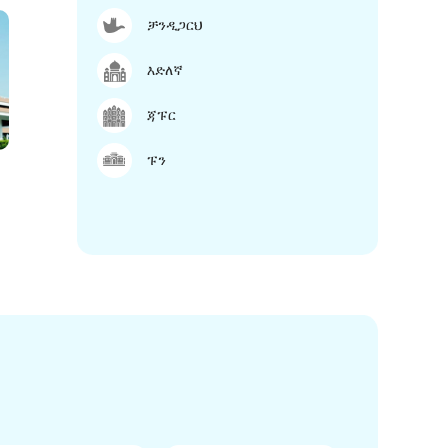
ቻንዲጋርህ
እድለኛ
ጃፑር
ፑን