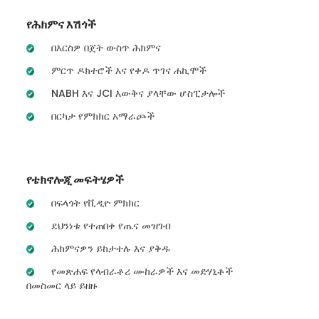
የሕክምና እሽጎች
በእርስዎ በጀት ውስጥ ሕክምና
ምርጥ ዶክተሮች እና የቀዶ ጥገና ሐኪሞች
NABH እና JCI እውቅና ያላቸው ሆስፒታሎች
በርካታ የምክክር አማራጮች
የቴክኖሎጂ መፍትሄዎች
በፍላጎት የቪዲዮ ምክክር
ደህንነቱ የተጠበቀ የጤና መዝገብ
ሕክምናዎን ይከታተሉ እና ያቅዱ
የመጽሐፍ የላብራቶሪ ሙከራዎች እና መድሃኒቶች
በመስመር ላይ ይዘዙ