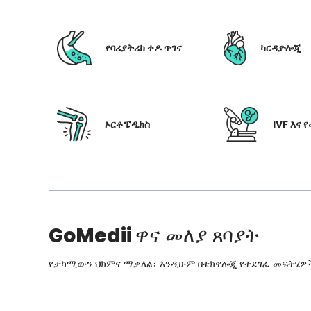
የባሪያትሪክ ቀዶ ጥገና
ካርዲዮሎጂ
ኦርቶፔዲክስ
IVF እና 
GoMedii
ዋና መለያ ጸባያት
የታካሚውን ህክምና ማቃለል፣ እንዲሁም በቴክኖሎጂ የተደገፈ መፍትሄዎችን፣