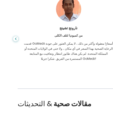
شاندها داس
من بنغلاديش لأمراض الجهاز الهضمي
لقد شكرت ابني وفريق GoMedii الرائع الذي ساعدني في رحلتي من
بنغلاديش إلى الهند لتلقي العلاج. لقد اتخذنا الخيار الصحيح في اختيار
الرعاية ا
GoMedii. حتى بعد العلاج يحتفظون بعلاقة قوية معنا
الممل
مقالات صحية
& التحديثات