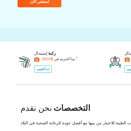
استشر الآن
دال
ركبة
إستبدال
*
$3500
تبدأ الحزمة في
ييم
ابدأ التقييم
التخصصات
نحن نقدم