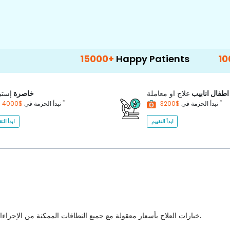
15000+
Happy Patients
100+
Hospital
اطفال انابيب
علاج او معاملة
خاصرة
إستب
*
*
$3200
تبدأ الحزمة في
$4000
تبدأ الحزمة في
ابدأ التقييم
ابدأ التق
خيارات العلاج بأسعار معقولة مع جميع النطاقات الممكنة من الإجراءات الطبية للاختيار من بينها مع أفضل جودة للرعاية الصحية في البلاد.