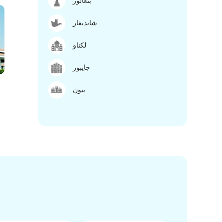
بنغالور
شانديغار
لكناو
جايبور
بيون