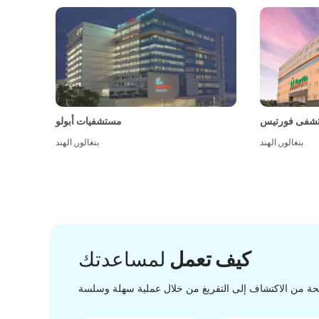
شفى فورتيس
مستشفيات أبولو
بنغالور
,
الهند
بنغالور
,
الهند
كيف تعمل
لمساعدتك