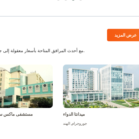
عرض المزيد
المستشفيات المعتمدة من JCI و NABH مع أحدث المرافق المتاحة بأسعار معقولة إلى جانب أفضل الطاقم الطبي.
ميدانتا الدواء
مستشفى ماكس سو
جوروجرام
,
الهند