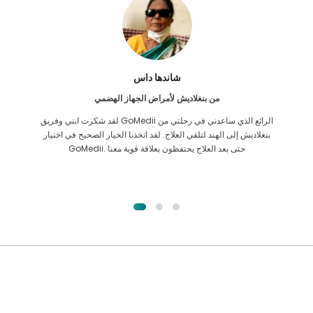
فرق الاسلام
من بنجلاديش لزراعة الكلى
لقد أعطيت كل الأمل في أنني سأتمكن من تلقي أي نوع من العلاج لمشكلة
الكلى التي أعاني منها. كان ذلك فقط بعد أن صادفت GoMedii بحمد الله
واتصلت بهم.