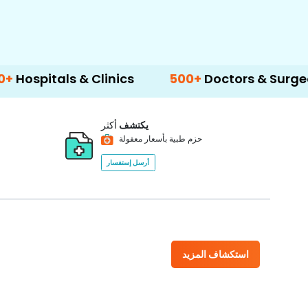
s & Clinics
500+
Doctors & Surgeons
14
يكتشف
أكثر
حزم طبية بأسعار معقولة
أرسل إستفسار
استكشاف المزيد