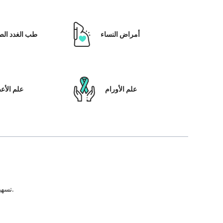
أمراض النساء
طب الغدد الص
علم الأورام
علم الأ
تسهيل علاج المريض ، بالإضافة إلى تمكينه بالحلول التي تعتمد على التكنولوجيا ونظام رعاية المرضى والشفافية في كل خطوة من خطوات رحلة العلاج.