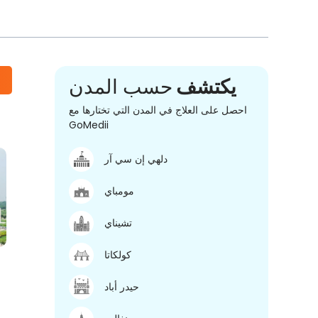
يكتشف
حسب المدن
احصل على العلاج في المدن التي تختارها مع
GoMedii
دلهي إن سي آر
مومباي
تشيناي
كولكاتا
حيدر أباد