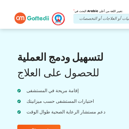
*
تغيير اللغة من أعلى.
Arabic
البحث في
فوائدنا
لتسهيل ودمج العملية
بعد العلاج
متابعة الرعاية
للحصول على العلاج
احصل على دعم طبي ودعم للمرضى على مدار
الساعة طوال أيام الأسبوع مع فريقنا الذي يعالج
مشاكلك في جميع الأوقات. تحديثات منتظمة على
احتياجاتك العلاجية.
إقامة مريحة في المستشفى
اختيارات المستشفى حسب ميزانيتك
دعم مستشار الرعاية الصحية طوال الوقت