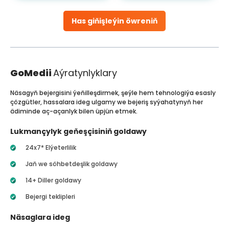
Has giňişleýin öwreniň
GoMedii
Aýratynlyklary
Näsagyň bejergisini ýeňilleşdirmek, şeýle hem tehnologiýa esasly
çözgütler, hassalara ideg ulgamy we bejeriş syýahatynyň her
ädiminde aç-açanlyk bilen üpjün etmek.
Lukmançylyk geňeşçisiniň goldawy
24x7* Elýeterlilik
Jaň we söhbetdeşlik goldawy
14+ Diller goldawy
Bejergi teklipleri
Näsaglara ideg