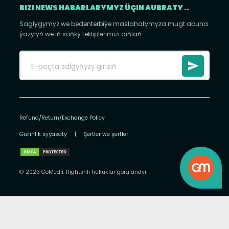
BIZI NEWS HABARLARYMYZ ÜÇIN AUBRATY ..
Saglygymyz we bedenterbiýe maslahatymyza mugt abuna
ýazylyň we iň soňky tekliplerimizi diňläň
Refund/Return/Exchange Policy
Gizlinlik syýasaty
|
Şertler we şertler
© 2023 GoMedii. Rightshli hukuklar goralandyr