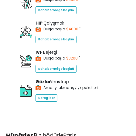
Baha bermäge başlaň
HIP
Çalyşmak
*
Bukja başla
$4000
Baha bermäge başlaň
IVF
Bejergi
*
Bukja başla
$3200
Baha bermäge başlaň
Gözläň
has köp
Amatly lukmançylyk paketleri
Sorag iber
Hünärler
Biz hödürleýäris