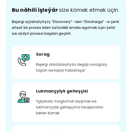
Bu nähili işleýär
size kömek etmek üçin
Bejergi syýahatyňyzy “Discovery” -den “Discharge” -e çenli
aňsat bir proses bilen üstünlikli amala aşyrmak üçin ýeňil
we aýdyň prosesi başdan geçiriň.
Sorag
Bejergi aladalaryňyza degişli soraglary
taşlaň we topar habarlaşar
Lukmançylyk geňeşçisi
Ygtybarly maglumat alyşmak we
lukmançylyk geňeşçimiz tarapyndan
berlen kömek