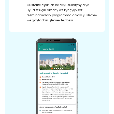
Custöriteleşdirilen bejeriş usullaryny alyň.
Býudjet üçin amatly we kynçylyksyz
resminamalary programma arkaly ýüklemek
we gaýtadan işlemek tejribesi.