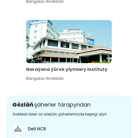
Bangalor
,
Hindistan
Naraýana ýürek ylymlary instituty
Bangalor
,
Hindistan
Gözläň
şäherler tarapyndan
GoMedii bilen öz isleýän şäherleriňizde bejergi alyň
Deli NCR