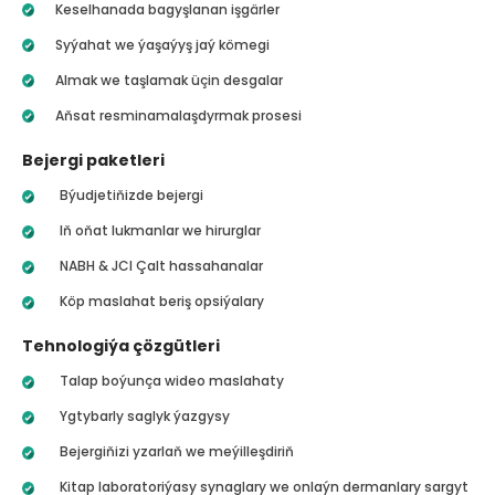
Keselhanada bagyşlanan işgärler
Syýahat we ýaşaýyş jaý kömegi
Almak we taşlamak üçin desgalar
Aňsat resminamalaşdyrmak prosesi
Bejergi paketleri
Býudjetiňizde bejergi
Iň oňat lukmanlar we hirurglar
NABH & JCI Çalt hassahanalar
Köp maslahat beriş opsiýalary
Tehnologiýa çözgütleri
Talap boýunça wideo maslahaty
Ygtybarly saglyk ýazgysy
Bejergiňizi yzarlaň we meýilleşdiriň
Kitap laboratoriýasy synaglary we onlaýn dermanlary sargyt