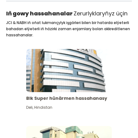
Iň gowy hassahanalar
Zerurlyklaryňyz üçin
JCI & NABH iň oňat lukmançylyk işgärleri bilen bir hatarda elýeterli
bahadan elýeterli iň häzirki zaman enjamlary bolan akkreditlenen
hassahanalar.
Blk Super hünärmen hassahanasy
Deli
,
Hindistan