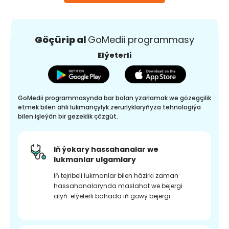
Göçürip al
GoMedii programmasy
Elýeterli
GoMedii programmasynda bar bolan yzarlamak we gözegçilik
etmek bilen ähli lukmançylyk zerurlyklaryňyza tehnologiýa
bilen işleýän bir gezeklik çözgüt.
Iň ýokary hassahanalar we
lukmanlar ulgamlary
Iň tejribeli lukmanlar bilen häzirki zaman
hassahanalarynda maslahat we bejergi
alyň. elýeterli bahada iň gowy bejergi.