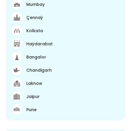
Mumbay
Çennaý
Kolkata
Haýdarabat
Bangalor
Chandigarh
Laknow
Jaipur
Pune