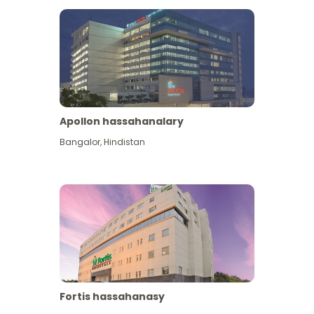
Apollon hassahanalary
Has giňişleýin gör
Bangalor
,
Hindistan
Fortis hassahanasy