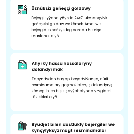
Üznüksiz geňeşçi goldawy
Bejergi syýahatyňyzda 24x7 lukmançylyk
geňeşçisi goldaw we kömek. Amal we
bejergiden soňky ideg barada hemişe
maslahat alyň.
Ahyrky hassa hassalaryny
dolandyrmak
Tapyndydan başlap, boşadylýança, dürli
resminamalary goşmak bilen, iş dolandyryş
kömegi bilen bejeriş syýahatynda yzygiderli
täzelikleri alyň.
Býudjet bilen dostlukly bejergiler we
kynçylyksyz mugt resminamalar