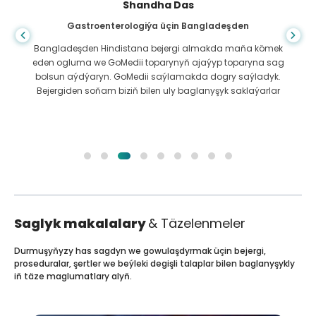
Shandha Das
Gastroenterologiýa üçin Bangladeşden
Bangladeşden Hindistana bejergi almakda maňa kömek
eden ogluma we GoMedii toparynyň ajaýyp toparyna sag
bolsun aýdýaryn. GoMedii saýlamakda dogry saýladyk.
Bejergiden soňam biziň bilen uly baglanyşyk saklaýarlar
Saglyk makalalary
& Täzelenmeler
Durmuşyňyzy has sagdyn we gowulaşdyrmak üçin bejergi,
proseduralar, şertler we beýleki degişli talaplar bilen baglanyşykly
iň täze maglumatlary alyň.