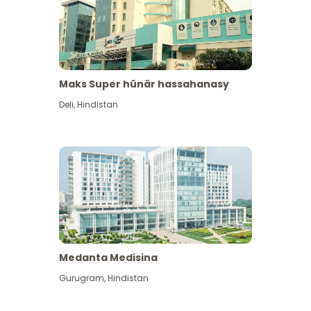
Maks Super hünär hassahanasy
Deli
,
Hindistan
Medanta Medisina
Gurugram
,
Hindistan