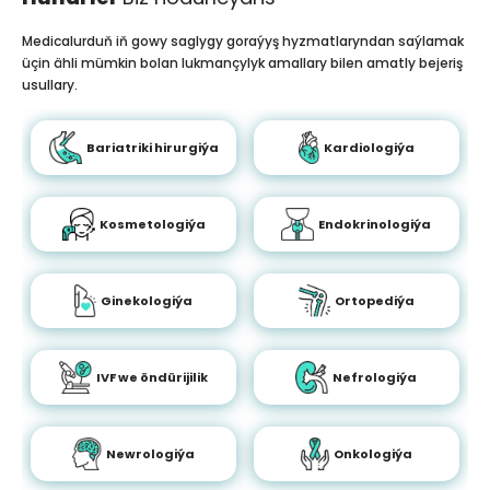
Medicalurduň iň gowy saglygy goraýyş hyzmatlaryndan saýlamak
üçin ähli mümkin bolan lukmançylyk amallary bilen amatly bejeriş
usullary.
Bariatriki hirurgiýa
Kardiologiýa
Kosmetologiýa
Endokrinologiýa
Ginekologiýa
Ortopediýa
IVF we öndürijilik
Nefrologiýa
Newrologiýa
Onkologiýa