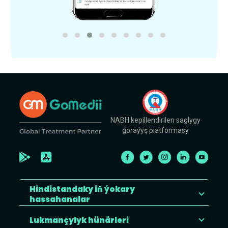
NABH kepillendirilen saglygy
goraýyş platformasy
Hindistandaky iň ýokary
hassahanalar
Lukmançylyk hünärleri