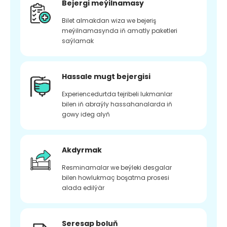
Bejergi meýilnamasy
Bilet almakdan wiza we bejeriş
meýilnamasynda iň amatly paketleri
saýlamak
Hassale mugt bejergisi
Experiencedurtda tejribeli lukmanlar
bilen iň abraýly hassahanalarda iň
gowy ideg alyň
Akdyrmak
Resminamalar we beýleki desgalar
bilen howlukmaç boşatma prosesi
alada edilýär
Seresap boluň