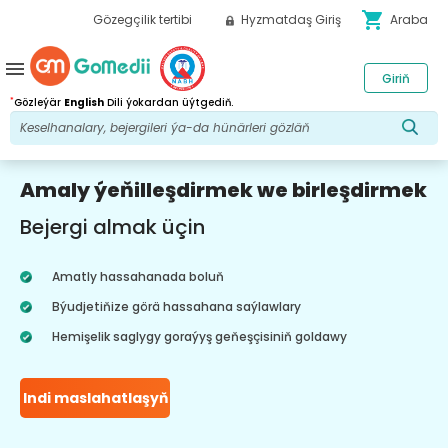
shopping_cart
Gözegçilik tertibi
Hyzmatdaş Giriş
Araba
menu
Giriň
*
Gözleýär
English
Dili ýokardan üýtgediň.
Amaly ýeňilleşdirmek we birleşdirmek
Bejergi almak üçin
Amatly hassahanada boluň
Býudjetiňize görä hassahana saýlawlary
Hemişelik saglygy goraýyş geňeşçisiniň goldawy
Indi maslahatlaşyň