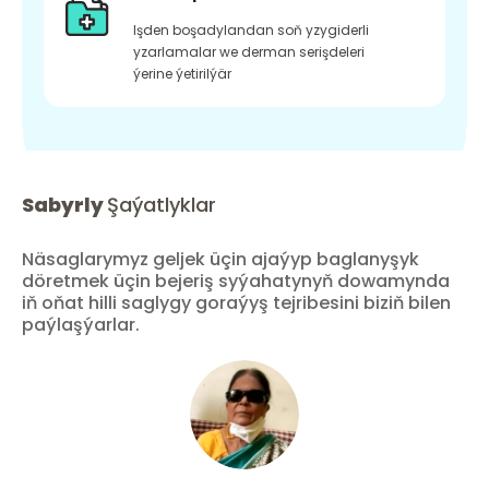
Işden boşadylandan soň yzygiderli
yzarlamalar we derman serişdeleri
ýerine ýetirilýär
Sabyrly
Şaýatlyklar
Näsaglarymyz geljek üçin ajaýyp baglanyşyk
döretmek üçin bejeriş syýahatynyň dowamynda
iň oňat hilli saglygy goraýyş tejribesini biziň bilen
paýlaşýarlar.