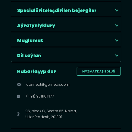
Specialöriteleşdirilen bejergiler
Aýratynlyklary
Maglumat
Dil saýlaň
Habarlaşyp dur
HYZMATDAŞ BOLUŇ
connect@gomedii.com
(+91) 9311101477
96, block C, Sector 65, Noida,
Uttar Pradesh, 201301