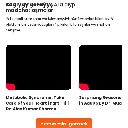
Saglygy goraýyş
Ara alyp
maslahatlaşmalar
Iň tejribeli lukmanlar we lukmançylyk hünärmenleri bilen biziň
platformamyzda näsaglaryň pikirleri bilen synlar we möhüm
çekişme.
Metabolic Syndrome: Take
Surprising Reasons fo
Care of Your Heart (Part - 1) |
in Adults By Dr. Mudas
Dr. Ajay Kumar Sharma
Hemmesini gormek