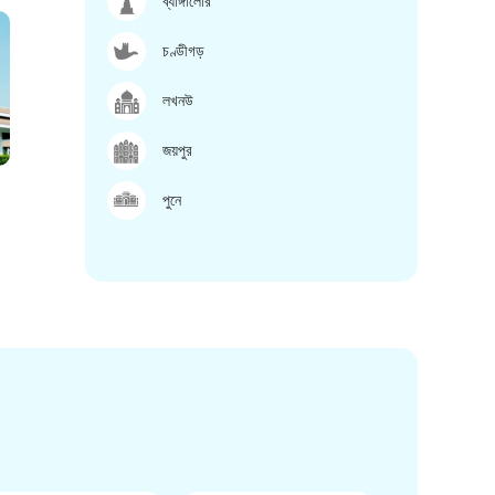
ব্যাঙ্গালোর
চণ্ডীগড়
লখনউ
জয়পুর
পুনে