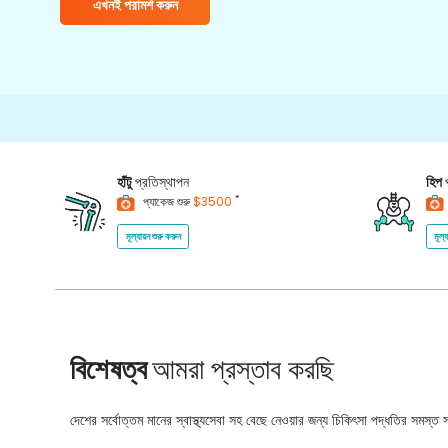
এখনই পরামর্শ করুন
হাঁটু
প্রতিস্থাপন
হিপ
*
প্যাকেজ শুরু
$3500
মূল্যায়ন শুরু করুন
মূল্
বিশেষত্ব
আমরা প্রস্তাব করছি
দেশের সর্বোত্তম মানের স্বাস্থ্যসেবা সহ বেছে নেওয়ার জন্য চিকিৎসা পদ্ধতির সমস্ত সম্