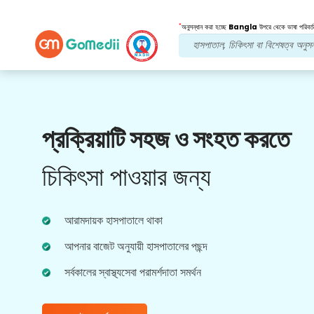
*
অনুসন্ধান করা হচ্ছে
Bangla
উপরে থেকে ভাষা পরিবর্ত
আমাদের সুবিধা
প্রক্রিয়াটি সহজ ও সংহত করতে
পোস্ট চিকিত্সা
অনুসরণ যত্ন
চিকিৎসা পাওয়ার জন্য
আপনার সমস্যার সমাধান করার জন্য আমাদের দলের সাথে 24x7
চিকিৎসা এবং রোগীর সহায়তা পান। আপনার চিকিৎসার
প্রয়োজনীয়তার নিয়মিত আপডেট।
আরামদায়ক হাসপাতালে থাকা
আপনার বাজেট অনুযায়ী হাসপাতালের পছন্দ
সর্বকালের স্বাস্থ্যসেবা পরামর্শদাতা সমর্থন