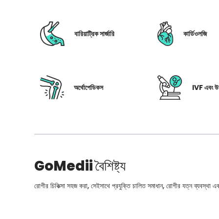
বারিয়াট্রিক সার্জারি
কার্ডিওলজি
অর্থোপেডিকস
IVF এবং উর
GoMedii
বৈশিষ্ট্য
রোগীর চিকিত্সা সহজ করা, সেইসাথে প্রযুক্তি চালিত সমাধান, রোগীর যত্ন ব্যবস্থা এবং