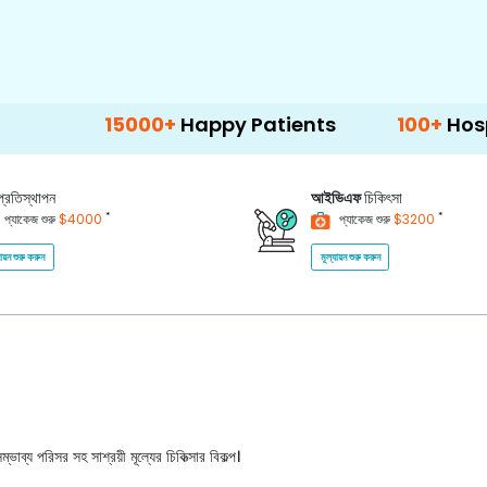
15000+
Happy Patients
100+
Hospitals & Cl
প্রতিস্থাপন
আইভিএফ
চিকিৎসা
*
*
প্যাকেজ শুরু
$4000
প্যাকেজ শুরু
$3200
যায়ন শুরু করুন
মূল্যায়ন শুরু করুন
ভাব্য পরিসর সহ সাশ্রয়ী মূল্যের চিকিত্সার বিকল্প।