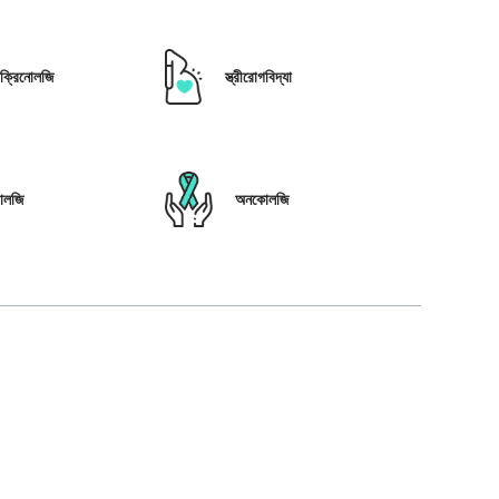
োক্রিনোলজি
স্ত্রীরোগবিদ্যা
োলজি
অনকোলজি