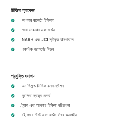
চিকিত্সা প্যাকেজ
আপনার বাজেটে চিকিৎসা
সেরা ডাক্তার এবং সার্জন
NABH এবং JCI স্বীকৃত হাসপাতাল
একাধিক পরামর্শের বিকল্প
প্রযুক্তি সমাধান
অন ডিমান্ড ভিডিও কনসালটেশন
সুরক্ষিত স্বাস্থ্য রেকর্ড
ট্র্যাক এবং আপনার চিকিত্সা পরিকল্পনা
বই ল্যাব টেস্ট এবং অর্ডার ঔষধ অনলাইন