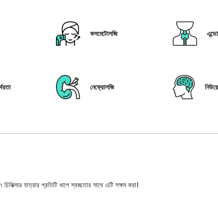
কসমেটোলজি
এন্ড
্বরতা
নেফ্রোলজি
নিউর
 চিকিত্সার যাত্রার প্রতিটি ধাপে স্বচ্ছতার সাথে এটি সক্ষম করা।