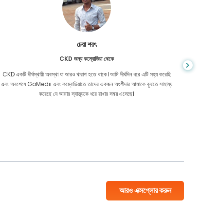
চেয়া শরৎ
CKD জন্য কম্বোডিয়া থেকে
CKD একটি দীর্ঘস্থায়ী অবস্থা যা আরও খারাপ হতে থাকে। আমি দীর্ঘদিন ধরে এটি সহ্য করেছি
আপনি কখনই জ
এবং অবশেষে GoMedii এবং কম্বোডিয়াতে তাদের একজন অংশীদার আমাকে বুঝতে সাহায্য
আমার কো
করেছে যে আমার স্বাস্থ্যকে ধরে রাখার সময় এসেছে।
বাংলাদেশ
আরও এক্সপ্লোর করুন