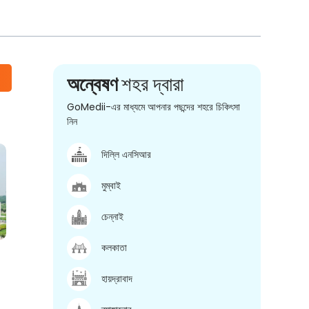
অন্বেষণ
শহর দ্বারা
GoMedii-এর মাধ্যমে আপনার পছন্দের শহরে চিকিৎসা
নিন
দিল্লি এনসিআর
মুম্বাই
চেন্নাই
কলকাতা
হায়দ্রাবাদ