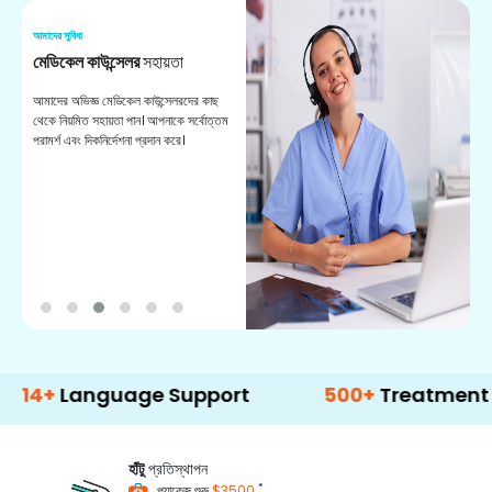
আমাদের সুবিধা
আম
মেডিকেল কাউন্সেলর
সহায়তা
অ
আমাদের অভিজ্ঞ মেডিকেল কাউন্সেলরদের কাছ
ভা
থেকে নিয়মিত সহায়তা পান। আপনাকে সর্বোত্তম
চি
পরামর্শ এবং দিকনির্দেশনা প্রদান করে।
ডা
anguage Support
500+
Treatment Option
হাঁটু
প্রতিস্থাপন
*
প্যাকেজ শুরু
$3500