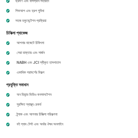
ভ্রমণ এবং বাসস্থান সহায়তা
পিকআপ এবং ড্রপ সুবিধা
সহজ ডকুমেন্টেশন প্রক্রিয়া
চিকিত্সা প্যাকেজ
আপনার বাজেটে চিকিৎসা
সেরা ডাক্তার এবং সার্জন
NABH এবং JCI স্বীকৃত হাসপাতাল
একাধিক পরামর্শের বিকল্প
প্রযুক্তি সমাধান
অন ডিমান্ড ভিডিও কনসালটেশন
সুরক্ষিত স্বাস্থ্য রেকর্ড
ট্র্যাক এবং আপনার চিকিত্সা পরিকল্পনা
বই ল্যাব টেস্ট এবং অর্ডার ঔষধ অনলাইন