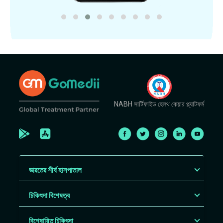
NABH সার্টিফাইড হেলথ কেয়ার প্ল্যাটফর্ম
ভারতের শীর্ষ হাসপাতাল
চিকিৎসা বিশেষত্ব
বিশেষায়িত চিকিৎসা