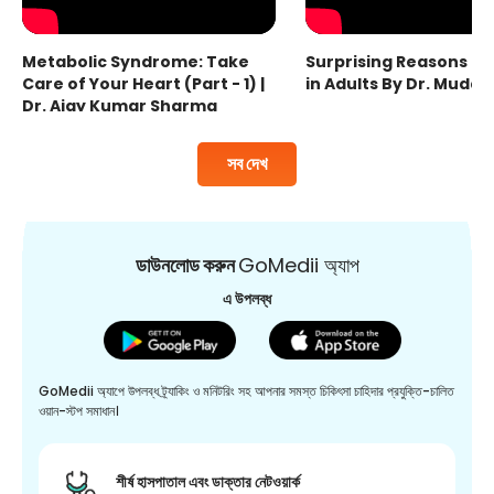
Metabolic Syndrome: Take
Surprising Reasons fo
Care of Your Heart (Part - 1) |
in Adults By Dr. Mudas
Dr. Ajay Kumar Sharma
সব দেখ
ডাউনলোড করুন
GoMedii অ্যাপ
এ উপলব্ধ
GoMedii অ্যাপে উপলব্ধ ট্র্যাকিং ও মনিটরিং সহ আপনার সমস্ত চিকিৎসা চাহিদার প্রযুক্তি-চালিত
ওয়ান-স্টপ সমাধান।
শীর্ষ হাসপাতাল এবং ডাক্তার নেটওয়ার্ক