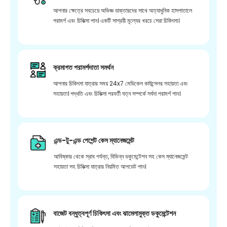
আপনার ক্ষেত্রে সবচেয়ে অভিজ্ঞ ডাক্তারদের সাথে অত্যাধুনিক হাসপাতালে
পরামর্শ এবং চিকিত্সা পান। একটি সাশ্রয়ী মূল্যের খরচে সেরা চিকিৎসা।
ক্রমাগত পরামর্শদাতা সমর্থন
আপনার চিকিৎসা যাত্রার সময় 24x7 মেডিকেল কাউন্সেলর সহায়তা এবং
সহায়তা। পদ্ধতি এবং চিকিত্সা পরবর্তী যত্ন সম্পর্কে সর্বদা পরামর্শ পান।
এন্ড-টু-এন্ড পেশেন্ট কেস ম্যানেজমেন্ট
আবিষ্কার থেকে স্রাব পর্যন্ত, বিভিন্ন ডকুমেন্টেশন সহ কেস ম্যানেজমেন্ট
সহায়তা সহ চিকিত্সা যাত্রার নিয়মিত আপডেট পান।
বাজেট বন্ধুত্বপূর্ণ চিকিৎসা এবং ঝামেলামুক্ত ডকুমেন্টেশন