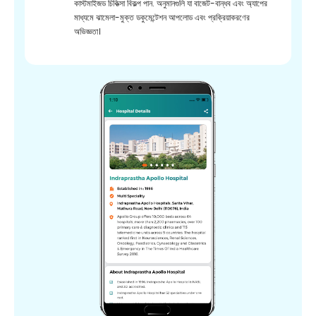
কাস্টমাইজড চিকিত্সা বিকল্প পান. অনুমানগুলি যা বাজেট-বান্ধব এবং অ্যাপের
মাধ্যমে ঝামেলা-মুক্ত ডকুমেন্টেশন আপলোড এবং প্রক্রিয়াকরণের
অভিজ্ঞতা।