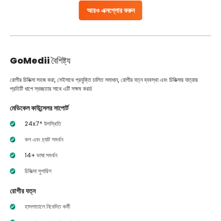
আরও এক্সপ্লোর করুন
GoMedii
বৈশিষ্ট্য
রোগীর চিকিত্সা সহজ করা, সেইসাথে প্রযুক্তি চালিত সমাধান, রোগীর যত্ন ব্যবস্থা এবং চিকিত্সার যাত্রার
প্রতিটি ধাপে স্বচ্ছতার সাথে এটি সক্ষম করা।
মেডিকেল কাউন্সেলর সাপোর্ট
24x7* উপস্থিতি
কল এবং চ্যাট সমর্থন
14+ ভাষা সমর্থন
চিকিত্সা সুপারিশ
রোগীর যত্ন
হাসপাতালে নিবেদিত কর্মী