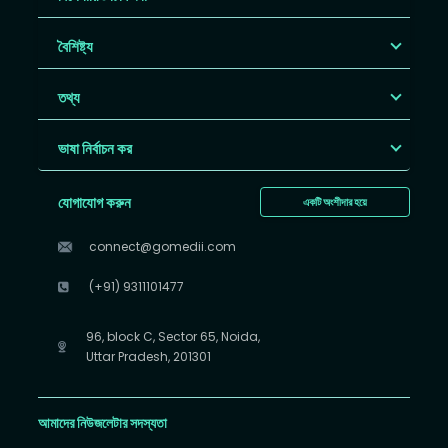
বৈশিষ্ট্য
তথ্য
ভাষা নির্বাচন কর
যোগাযোগ করুন
একটি অংশীদার হয়ে
connect@gomedii.com
(+91) 9311101477
96, block C, Sector 65, Noida,
Uttar Pradesh, 201301
আমাদের নিউজলেটার সদস্যতা