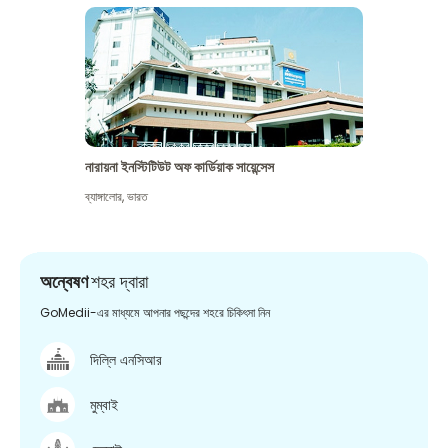
নারায়না ইনস্টিটিউট অফ কার্ডিয়াক সায়েন্সেস
ব্যাঙ্গালোর
,
ভারত
অন্বেষণ
শহর দ্বারা
GoMedii-এর মাধ্যমে আপনার পছন্দের শহরে চিকিৎসা নিন
দিল্লি এনসিআর
মুম্বাই