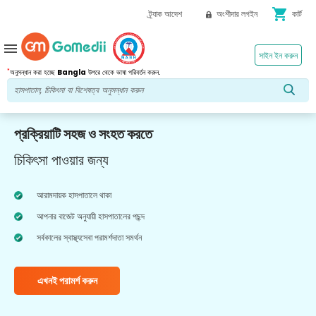
shopping_cart
ট্র্যাক আদেশ
অংশীদার লগইন
কার্ট
menu
সাইন ইন করুন
*
অনুসন্ধান করা হচ্ছে
Bangla
উপরে থেকে ভাষা পরিবর্তন করুন.
প্রক্রিয়াটি সহজ ও সংহত করতে
চিকিৎসা পাওয়ার জন্য
আরামদায়ক হাসপাতালে থাকা
আপনার বাজেট অনুযায়ী হাসপাতালের পছন্দ
সর্বকালের স্বাস্থ্যসেবা পরামর্শদাতা সমর্থন
এখনই পরামর্শ করুন