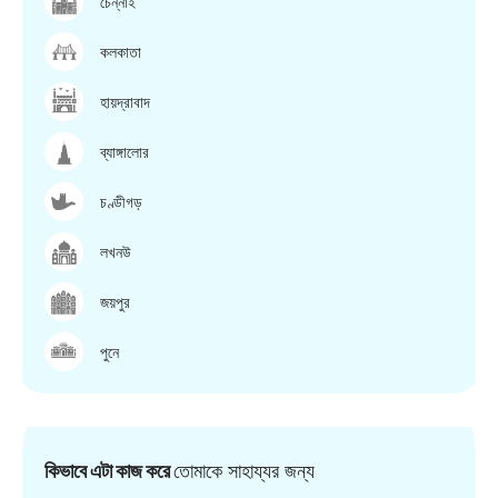
চেন্নাই
কলকাতা
হায়দ্রাবাদ
ব্যাঙ্গালোর
চণ্ডীগড়
লখনউ
জয়পুর
পুনে
কিভাবে এটা কাজ করে
তোমাকে সাহায্যর জন্য