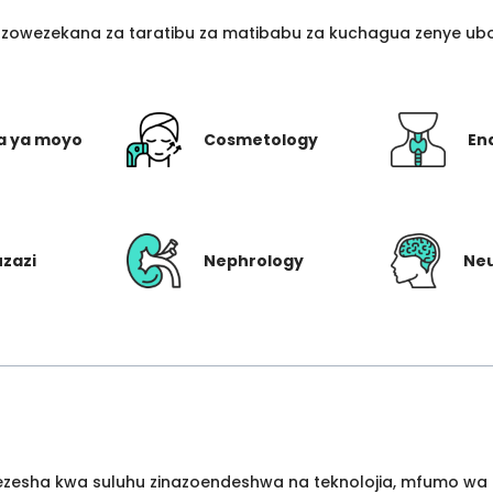
azowezekana za taratibu za matibabu za kuchagua zenye ubo
a ya moyo
Cosmetology
En
uzazi
Nephrology
Ne
wezesha kwa suluhu zinazoendeshwa na teknolojia, mfumo wa 