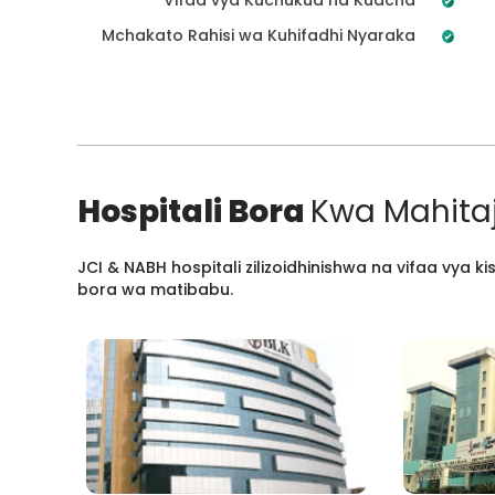
Mchakato Rahisi wa Kuhifadhi Nyaraka
Hospitali Bora
Kwa Mahitaj
JCI & NABH hospitali zilizoidhinishwa na vifaa vya
bora wa matibabu.