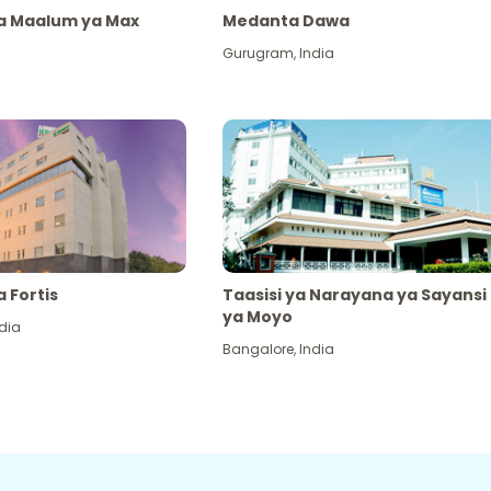
ya Maalum ya Max
Medanta Dawa
Gurugram
,
India
a Fortis
Taasisi ya Narayana ya Sayansi
ya Moyo
dia
Bangalore
,
India