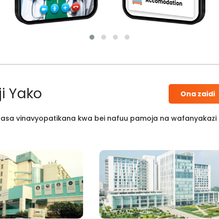
i Yako
Ona zaidi
 kisasa vinavyopatikana kwa bei nafuu pamoja na wafanyakazi