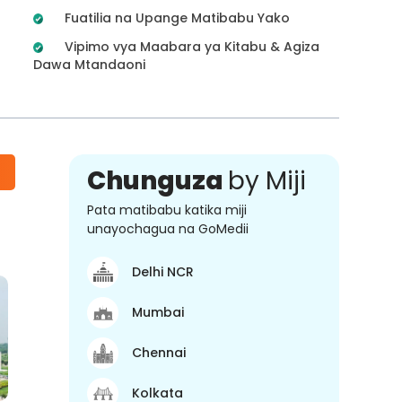
Fuatilia na Upange Matibabu Yako
Vipimo vya Maabara ya Kitabu & Agiza
Dawa Mtandaoni
Chunguza
by Miji
Pata matibabu katika miji
unayochagua na GoMedii
Delhi NCR
Mumbai
Chennai
Kolkata