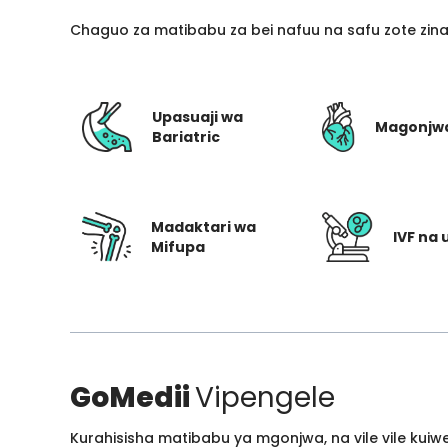
Chaguo za matibabu za bei nafuu na safu zote zin
Upasuaji wa
Magonjw
Bariatric
Madaktari wa
IVF na 
Mifupa
GoMedii
Vipengele
Kurahisisha matibabu ya mgonjwa, na vile vile kui