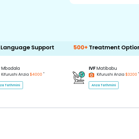
Support
500+
Treatment Options
P
Mbadala
IVF
Matibabu
*
Kifurushi Anzia
$4000
Kifurushi Anzia
$3200
za Tathmini
Anza Tathmini