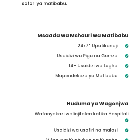
safari ya matibabu.
Msaada wa Mshauri wa Matibabu
24x7* Upatikanaji
Usaidizi wa Piga na Gumzo
14+ Usaidizi wa Lugha
Mapendekezo ya Matibabu
Huduma ya Wagonjwa
Wafanyakazi waliojitolea katika Hospitali
Usaidizi wa usafiri na malazi
Vifaa vya Kuchukua na Kuacha