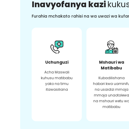
Inavyofanya kazi
kukus
Furahia mchakato rahisi na wa uwazi wa kufan
Uchunguzi
Mshauri wa
Matibabu
Acha Maswali
kuhusu matibabu
Kubadilishana
yako na timu
habari kwa uaminif
itawasiliana
na usaidizi mmoja
mmoja unaotolew
na mshauri wetu w
matibabu