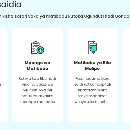
aidia
ikisha safari yako ya matibabu kutoka Ugunduzi hadi Uondoaj
Mpango wa
Matibabu ya Bila
Matibabu
Malipo
Kutoka kwa tikiti hadi
Pata huduma bora
u
visa na uteuzi wa
zaidi katika hospitali
vifurushi vya bei
zinazotambulika
a
nafuu zaidi katika
zenye madaktari
a
kupanga matibabu
wenye uzoefu nchini