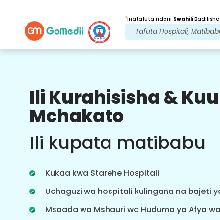
*
Inatafuta ndani
Swahili
Badilisha
Ili Kurahisisha & K
Faida Zetu
Mchakato
Programu ya
Lugha nyingi
Ili kupata matibabu
Msaada
Pakua programu yetu ya Lugha nyingi
ya GoMedii ambayo hukusaidia
Kukaa kwa Starehe Hospitali
kufuatilia na kufuatilia safari yako ya
matibabu vyema na kwa usahihi.
Uchaguzi wa hospitali kulingana na bajeti 
Msaada wa Mshauri wa Huduma ya Afya w