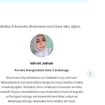
babu ili kuunda dhamana nzuri kwa siku zijazo.
Ahmad Hasan
Kutoka Oman kwa Saratani ya Mapafu
ani.
Nilipokuwa nikichunguza mtandaoni, nilipata GoMedii.
u miaka
Ilikuwa ngumu na nilihitaji jibu la haraka zaidi. Timu ya
wa kila
GoMedii haikuonyesha tu wakati wote wa siku, walikuwa
i kupata
haraka katika kufunga hati yangu.
umai
ri.