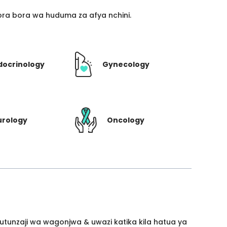
ra bora wa huduma za afya nchini.
docrinology
Gynecology
urology
Oncology
utunzaji wa wagonjwa & uwazi katika kila hatua ya