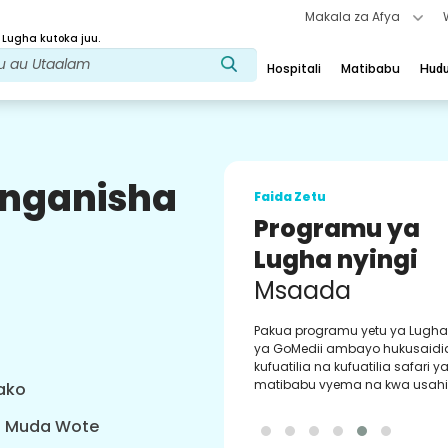
Makala za Afya
 Lugha kutoka juu.
Hospitali
Matibabu
Hud
uunganisha
Faida Zetu
Dawa ya Kawa
Utimilifu
Dawa zilizothibitishwa na duka
kwa utimilifu wa maagizo yako
masasisho ya mara kwa mara 
kuweka upya faili na kuagiza 
urahisi kupitia programu yetu.
yako
a Muda Wote