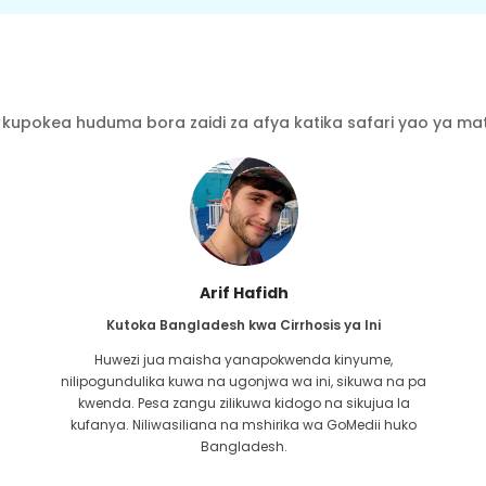
kupokea huduma bora zaidi za afya katika safari yao ya mati
Ishrat Jahan
 ya Ini
Kutoka Bangladesh kwa Cardiology
kinyume,
Dhamana iliyoshirikiwa na GoMedii ni ya zam
, sikuwa na pa
Niliwasiliana nao kwa tatizo langu la moyo karib
 sikujua la
miwili iliyopita. Walakini, timu imekuwa msaada 
GoMedii huko
wakati! Huwa nawasiliana nao mara kwa mara il
uchunguzi wangu wa kawaida kwa Max, nat
Mwenyezi Mungu ataiweka timu katika ari nzu