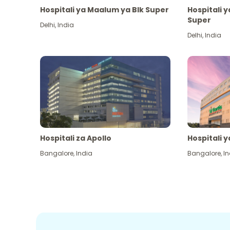
Hospitali ya Maalum ya Blk Super
Hospitali 
Super
Delhi
,
India
Delhi
,
India
Hospitali za Apollo
Hospitali y
Bangalore
,
India
Bangalore
,
In