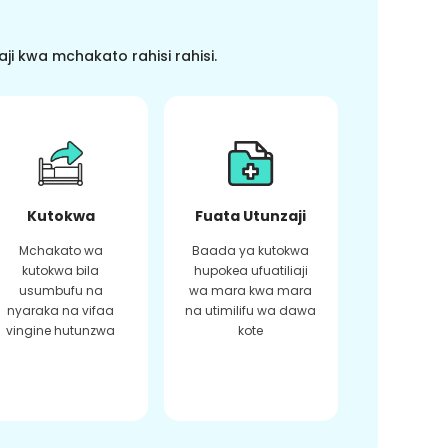
i kwa mchakato rahisi rahisi.
Kutokwa
Fuata Utunzaji
Mchakato wa
Baada ya kutokwa
kutokwa bila
hupokea ufuatiliaji
usumbufu na
wa mara kwa mara
nyaraka na vifaa
na utimilifu wa dawa
vingine hutunzwa
kote