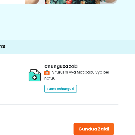
Chunguza
zaidi
*
Vifurushi vya Matibabu vya bei
nafuu
Tuma Uchunguzi
Gundua Zaidi