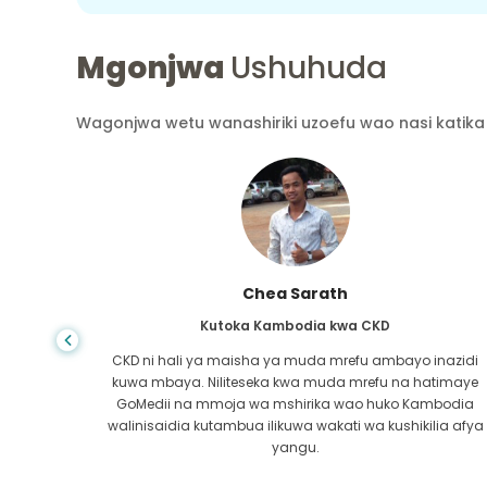
Mgonjwa
Ushuhuda
Wagonjwa wetu wanashiriki uzoefu wao nasi katika 
th
Arif Hafidh
kwa CKD
Kutoka Bangladesh kwa Cirrhosis
mrefu ambayo inazidi
Huwezi jua maisha yanapokwenda 
da mrefu na hatimaye
nilipogundulika kuwa na ugonjwa wa ini
 wao huko Kambodia
kwenda. Pesa zangu zilikuwa kidogo na
ati wa kushikilia afya
kufanya. Niliwasiliana na mshirika wa 
Bangladesh.