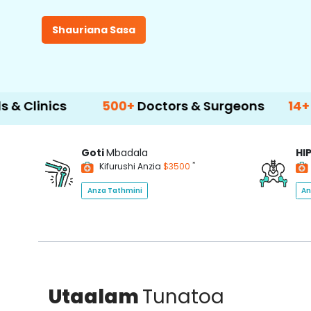
Shauriana Sasa
500+
Doctors & Surgeons
14+
Language 
Goti
Mbadala
HI
*
Kifurushi Anzia
$3500
Anza Tathmini
An
Utaalam
Tunatoa