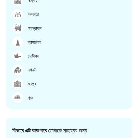
চেন্নাই
কলকাতা
হায়দ্রাবাদ
ব্যাঙ্গালোর
চণ্ডীগড়
লখনউ
জয়পুর
পুনে
কিভাবে এটা কাজ করে
তোমাকে সাহায্যর জন্য