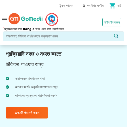
shopping_cart
ট্র্যাক আদেশ
অংশীদার লগইন
কার্ট
menu
সাইন ইন করুন
*
অনুসন্ধান করা হচ্ছে
Bangla
উপরে থেকে ভাষা পরিবর্তন করুন.
প্রক্রিয়াটি সহজ ও সংহত করতে
চিকিৎসা পাওয়ার জন্য
আরামদায়ক হাসপাতালে থাকা
আপনার বাজেট অনুযায়ী হাসপাতালের পছন্দ
সর্বকালের স্বাস্থ্যসেবা পরামর্শদাতা সমর্থন
এখনই পরামর্শ করুন