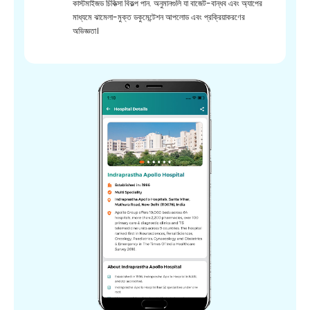
কাস্টমাইজড চিকিত্সা বিকল্প পান. অনুমানগুলি যা বাজেট-বান্ধব এবং অ্যাপের
মাধ্যমে ঝামেলা-মুক্ত ডকুমেন্টেশন আপলোড এবং প্রক্রিয়াকরণের
অভিজ্ঞতা।