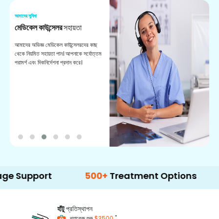
আমাদের সুবিধা
আম
মেডিকেল কাউন্সেলর
সহায়তা
অ
আমাদের অভিজ্ঞ মেডিকেল কাউন্সেলরদের কাছ
ভা
থেকে নিয়মিত সহায়তা পান। আপনাকে সর্বোত্তম
চি
পরামর্শ এবং দিকনির্দেশনা প্রদান করে।
ডা
ort
500+
Treatment Options
হাঁটু
প্রতিস্থাপন
*
প্যাকেজ শুরু
$3500