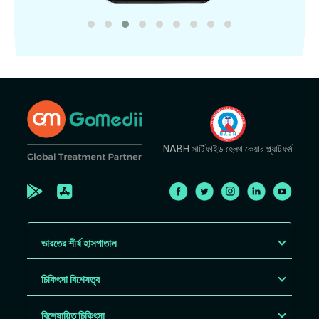
NABH সার্টিফাইড হেলথ কেয়ার প্ল্যাটফর্ম
ভারতের শীর্ষ হাসপাতাল
চিকিৎসা বিশেষত্ব
বিশেষায়িত চিকিৎসা