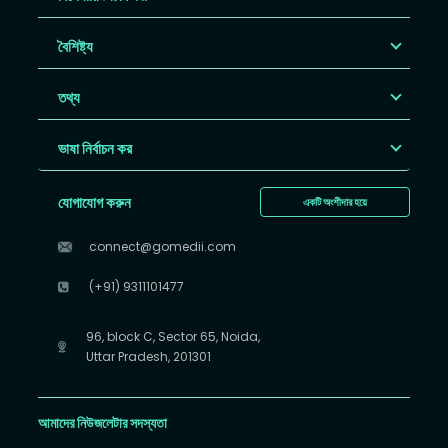
বৈশিষ্ট্য
তথ্য
ভাষা নির্বাচন কর
যোগাযোগ করুন
একটি অংশীদার হয়ে
connect@gomedii.com
(+91) 9311101477
96, block C, Sector 65, Noida,
Uttar Pradesh, 201301
আমাদের নিউজলেটার সদস্যতা