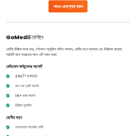
আরও এক্সপ্লোর করুন
GoMedii
বৈশিষ্ট্য
রোগীর চিকিত্সা সহজ করা, সেইসাথে প্রযুক্তি চালিত সমাধান, রোগীর যত্ন ব্যবস্থা এবং চিকিত্সার যাত্রার
প্রতিটি ধাপে স্বচ্ছতার সাথে এটি সক্ষম করা।
মেডিকেল কাউন্সেলর সাপোর্ট
24x7* উপস্থিতি
কল এবং চ্যাট সমর্থন
14+ ভাষা সমর্থন
চিকিত্সা সুপারিশ
রোগীর যত্ন
হাসপাতালে নিবেদিত কর্মী