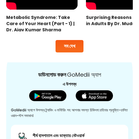
Metabolic Syndrome: Take
Surprising Reasons fo
Care of Your Heart (Part - 1) |
in Adults By Dr. Mudas
Dr. Ajay Kumar Sharma
সব দেখ
ডাউনলোড করুন
GoMedii অ্যাপ
এ উপলব্ধ
GoMedii অ্যাপে উপলব্ধ ট্র্যাকিং ও মনিটরিং সহ আপনার সমস্ত চিকিৎসা চাহিদার প্রযুক্তি-চালিত
ওয়ান-স্টপ সমাধান।
শীর্ষ হাসপাতাল এবং ডাক্তার নেটওয়ার্ক