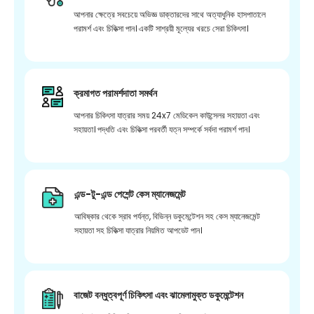
আপনার ক্ষেত্রে সবচেয়ে অভিজ্ঞ ডাক্তারদের সাথে অত্যাধুনিক হাসপাতালে
পরামর্শ এবং চিকিত্সা পান। একটি সাশ্রয়ী মূল্যের খরচে সেরা চিকিৎসা।
ক্রমাগত পরামর্শদাতা সমর্থন
আপনার চিকিৎসা যাত্রার সময় 24x7 মেডিকেল কাউন্সেলর সহায়তা এবং
সহায়তা। পদ্ধতি এবং চিকিত্সা পরবর্তী যত্ন সম্পর্কে সর্বদা পরামর্শ পান।
এন্ড-টু-এন্ড পেশেন্ট কেস ম্যানেজমেন্ট
আবিষ্কার থেকে স্রাব পর্যন্ত, বিভিন্ন ডকুমেন্টেশন সহ কেস ম্যানেজমেন্ট
সহায়তা সহ চিকিত্সা যাত্রার নিয়মিত আপডেট পান।
বাজেট বন্ধুত্বপূর্ণ চিকিৎসা এবং ঝামেলামুক্ত ডকুমেন্টেশন