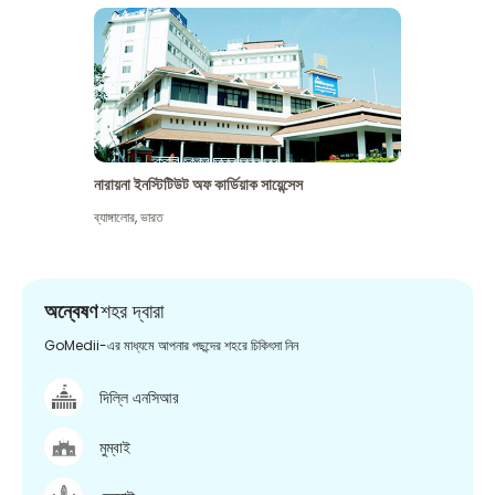
নারায়না ইনস্টিটিউট অফ কার্ডিয়াক সায়েন্সেস
ব্যাঙ্গালোর
,
ভারত
অন্বেষণ
শহর দ্বারা
GoMedii-এর মাধ্যমে আপনার পছন্দের শহরে চিকিৎসা নিন
দিল্লি এনসিআর
মুম্বাই