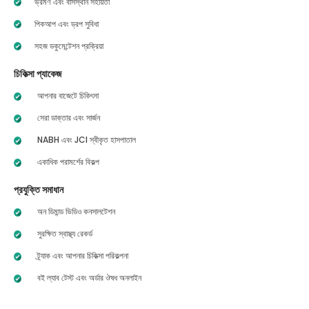
ভ্রমণ এবং বাসস্থান সহায়তা
পিকআপ এবং ড্রপ সুবিধা
সহজ ডকুমেন্টেশন প্রক্রিয়া
চিকিত্সা প্যাকেজ
আপনার বাজেটে চিকিৎসা
সেরা ডাক্তার এবং সার্জন
NABH এবং JCI স্বীকৃত হাসপাতাল
একাধিক পরামর্শের বিকল্প
প্রযুক্তি সমাধান
অন ডিমান্ড ভিডিও কনসালটেশন
সুরক্ষিত স্বাস্থ্য রেকর্ড
ট্র্যাক এবং আপনার চিকিত্সা পরিকল্পনা
বই ল্যাব টেস্ট এবং অর্ডার ঔষধ অনলাইন