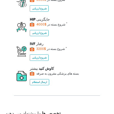
شروع ارزیابی
جایگزینی
HIP
*
$4000
شروع بسته در
شروع ارزیابی
رفتار
IVF
*
$3200
شروع بسته در
شروع ارزیابی
کاوش کنید
بیشتر
بسته های پزشکی مقرون به صرفه
ارسال استعلام
تخصص ها
ما پیشنهاد می دهیم