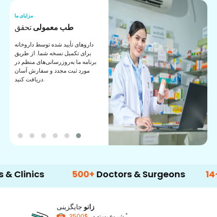
ما
مزایای ما
ی
طب معمولی
تحقق
ی
داروهای تأیید شده توسط داروخانه
ک
برای تکمیل نسخه شما. از طریق
برنامه ما به‌روزرسانی‌های منظم در
مورد ثبت مجدد و سفارش آسان
دریافت کنید.
ics
500+
Doctors & Surgeons
14+
Langu
زانو
جایگزینی
*
$3500
شروع بسته در