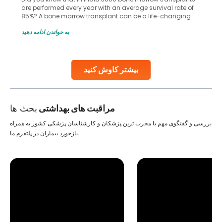
n average survival rate of
common site for tumor occurrence? The
 can be a life-changing
key part of your brain and is responsib
oosing the right hospital can
important functions in your body. An
به خواندن ادامه دهید
has some of the world’s
harm to it can lead to serious complic
row transplants.
early diagnosis
Continue Reading
بیشتر کاوش کنید
مراقبت های بهداشتی
بحث ها
بررسی و گفتگوی مهم با مجرب ترین پزشکان و کارشناسان پزشکی کشور به همراه
بازخورد بیماران در پلتفرم ما.