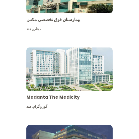
بیمارستان فوق تخصصی مکس
دهلی
,
هند
Medanta The Medicity
گوروگرام
,
هند