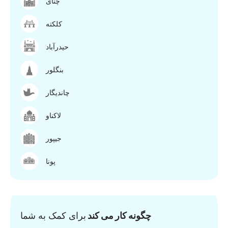
چنای
کلکته
حیدرآباد
بنگلور
چاندیگار
لاکناو
جیپور
پونا
چگونه کار می کند
برای کمک به شما