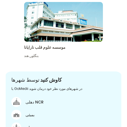
موسسه علوم قلب نارایانا
بنگلور
,
هند
کاوش کنید
توسط شهرها
با GoMedii در شهرهای مورد نظر خود درمان شوید
دهلی NCR
بمبئی