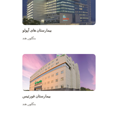
بیمارستان های آپولو
بنگلور
,
هند
بیشتر ببینید
بیمارستان فورتیس
بنگلور
,
هند