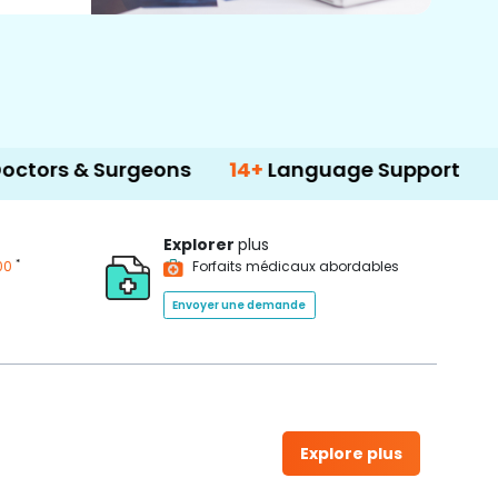
Surgeons
14+
Language Support
500+
T
Explorer
plus
*
00
Forfaits médicaux abordables
Envoyer une demande
Explore plus