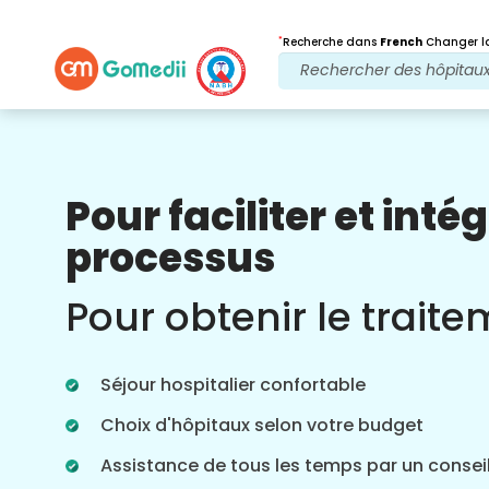
*
Recherche dans
French
Changer la
Pour faciliter et intég
Nos avantages
processus
Après traitement
Suivi des soins
Pour obtenir le trait
Bénéficiez d'une assistance médicale et
patient 24 heures sur 24, 7 jours sur 7,
grâce à notre équipe qui s'occupe de
Séjour hospitalier confortable
vos problèmes à tout moment. Mises à
jour régulières sur vos besoins de
Choix d'hôpitaux selon votre budget
traitement.
Assistance de tous les temps par un conseil