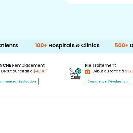
100+
Hospitals & Clinics
500+
Doctors & 
NCHE
Remplacement
FIV
Traitement
*
Début du forfait à
$4000
Début du forfait à
$32
mmencer l'évaluation
Commencer l'évaluation