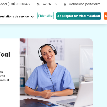
Appel
(+91) 9311101477
Connexion partenaire
French
S'identifier
keyboard_arrow_down
Appliquer un visa médical
O
restations de service
Nos
ical
Vi
Co
nos
Cons
tés.
méde
eils et
conc
réel
soin