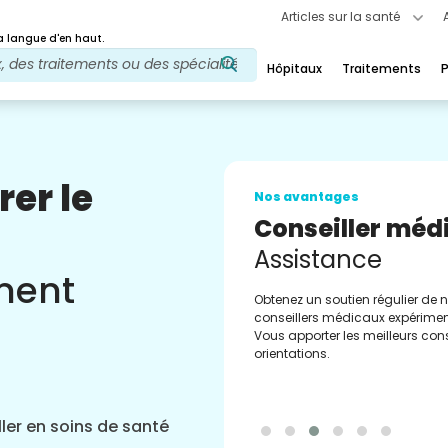
Articles sur la santé
 langue d'en haut.
Hôpitaux
Traitements
P
rer le
Nos avantages
Conseiller méd
Assistance
ement
Obtenez un soutien régulier de 
conseillers médicaux expérimen
Vous apporter les meilleurs cons
orientations.
ler en soins de santé