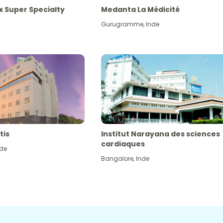
x Super Specialty
Medanta La Médicité
Gurugramme
,
Inde
tis
Institut Narayana des sciences
cardiaques
nde
Bangalore
,
Inde