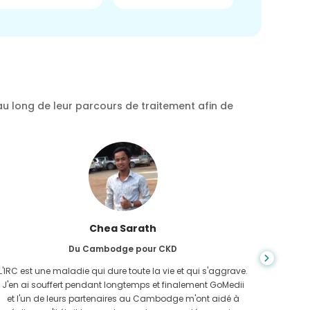
au long de leur parcours de traitement afin de
Chea Sarath
Du Cambodge pour CKD
L'IRC est une maladie qui dure toute la vie et qui s'aggrave.
On ne s
J'en ai souffert pendant longtemps et finalement GoMedii
quan
et l'un de leurs partenaires au Cambodge m'ont aidé à
n'avais 