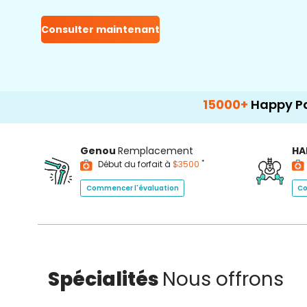
Consulter maintenant
15000+
Happy Patients
Genou
Remplacement
HA
*
Début du forfait à
$3500
Commencer l'évaluation
Co
Spécialités
Nous offrons