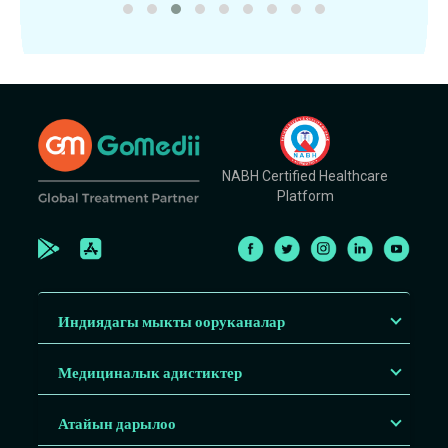
NABH Certified Healthcare
Platform
Индиядагы мыкты ооруканалар
Медициналык адистиктер
Атайын дарылоо