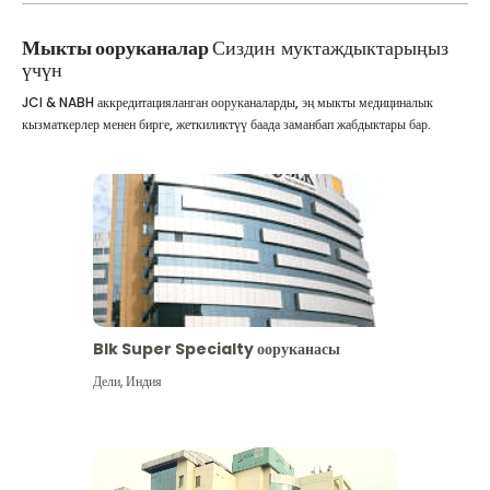
Мыкты ооруканалар
Сиздин муктаждыктарыңыз
үчүн
JCI & NABH аккредитацияланган ооруканаларды, эң мыкты медициналык
кызматкерлер менен бирге, жеткиликтүү баада заманбап жабдыктары бар.
Blk Super Specialty ооруканасы
Дели
,
Индия