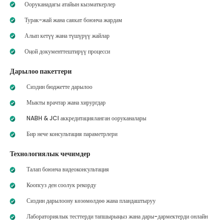
Ооруканадагы атайын кызматкерлер
Турак-жай жана саякат боюнча жардам
Алып кетүү жана түшүрүү жайлар
Оңой документтештирүү процесси
Дарылоо пакеттери
Сиздин бюджетте дарылоо
Мыкты врачтар жана хирургдар
NABH & JCI аккредитацияланган ооруканалары
Бир нече консультация параметрлери
Технологиялык чечимдер
Талап боюнча видеоконсультация
Коопсуз ден соолук рекорду
Сиздин дарылоону көзөмөлдөө жана пландаштыруу
Лабораториялык тесттерди тапшырыңыз жана дары-дармектерди онлайн