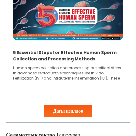
5 Essential Steps for Effective Human Sperm
Collection and Processing Methods
Human sperm collection and processing are critical steps
in advanced reproductive techniques like In Vitro
Fertilization (IVF) and intrauterine insemination (IUI). These
methods enable medical professionals to tackle fertility
challenges and help couples achieve their dream of
parenthood. Skilled technicians collect sperm using
specialized procedures to ensure optimal quality. Once
collected, they process the
Дагы изилдөө
Continue Reading
Саламаттык сактоо
Талкуулар