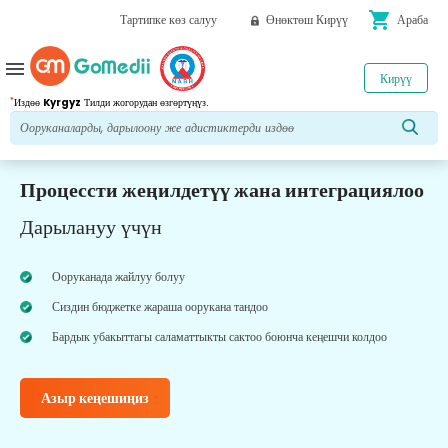
shopping_cart
Тартипке көз салуу
Өнөктөш Кирүү
Араба
menu
Кирүү
*
Издөө
Kyrgyz
Тилди жогорудан өзгөртүңүз.
Процессти жеңилдетүү жана интеграциялоо
Дарылануу үчүн
Ооруканада жайлуу болуу
Сиздин бюджетке жараша оорукана тандоо
Бардык убакыттагы саламаттыкты сактоо боюнча кеңешчи колдоо
Азыр кеңешиңиз