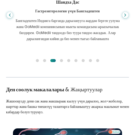
Шандха Дас
Гастроэнтерология үчүн Бангладештен
Бангладештен Индияга барганда дарыланууга жардам берген уулума
жана GoMedii компаниясынын мыкты командасына ыраазычылык
билдирем. GoMedii тандоодо биз туура тандоо жасадык. Алар
дарылангандан кийин да биз менен тыгыз байланышта
Ден соолук макалалары
& Жаңыртуулар
Жашооңузду дени сак жана жакшыраак кылуу үчүн дарылоо, жол-жоболор,
шарттар жана башка тиешелүү талаптарга байланыштуу акыркы маалымат менен
кабардар болуп туруңуз.