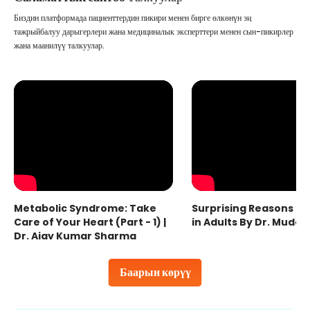
Биздин платформада пациенттердин пикири менен бирге өлкөнүн эң
тажрыйбалуу дарыгерлери жана медициналык эксперттери менен сын-пикирлер
жана маанилүү талкуулар.
Metabolic Syndrome: Take
Surprising Reasons fo
Care of Your Heart (Part - 1) |
in Adults By Dr. Mudas
Dr. Ajay Kumar Sharma
Баарын көрүү