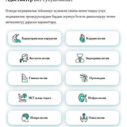
Өлкөдө медициналык тейлөөнүн эң мыкты сапаты менен тандоо үчүн
медициналык процедуралардын бардык мүмкүн болгон диапазондору менен
жеткиликтүү дарылоо варианттары.
Бариатриялык хирургия
Кардиология
Косметология
Эндокринология
Гинекология
Ортопедия
ЭКУ жана төрөт
Нефрология
Неврология
Онкология