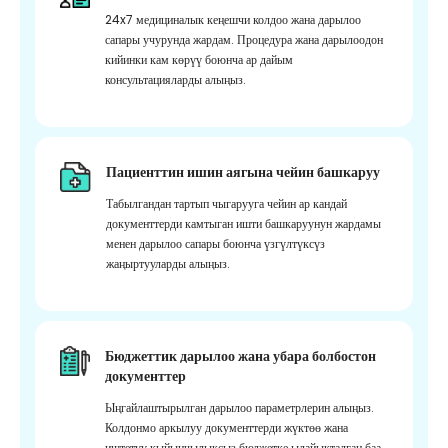
24x7 медициналык кеңешчи колдоо жана дарылоо
сапары учурунда жардам. Процедура жана дарылоодон
кийинки кам көрүү боюнча ар дайым
консультацияларды алыңыз.
Пациенттин ишин аягына чейин башкаруу
Табылгандан тартып чыгарууга чейин ар кандай
документтерди камтыган ишти башкаруунун жардамы
менен дарылоо сапары боюнча үзгүлтүксүз
жаңыртууларды алыңыз.
Бюджеттик дарылоо жана убара болбостон
документтер
Ыңгайлаштырылган дарылоо параметрлерин алыңыз.
Колдонмо аркылуу документтерди жүктөө жана
иштетүү кыйынчылыксыз бюджетке ылайыкталган баа