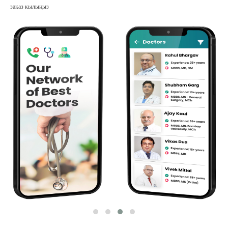
заказ кылыңыз