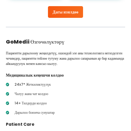
Дагы изилдөө
GoMedii
Өзгөчөлүктөрү
Пациентти дарылоону жеңилдетүү, ошондой эле аны технологияга негизделген
чечимдер, пациентти тейлөө тутуму жана дарылоо сапарынын ар бир кадамында
айкындуулук менен камсыз кылуу.
Медициналык кеңешчи колдоо
24x7* Жеткиликтүүлүк
Чалуу жана чат колдоо
14+ Тилдерди колдоо
Дарылоо боюнча сунуштар
Patient Care