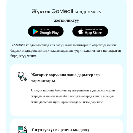
Жүктөө
GoMedii колдонмосу
жеткиликтүү
GoMedii колдонмосунда көз салуу жана мониторинг жүргүзүү менен
бардык медициналык муктаждыктарыңыз үчүн технологияга негизделген
бирдиктүү чечим.
Жогорку оорукана жана дарыгерлер
тармактары
Сиздин ишиңиз боюнча эң тажрыйбалуу дарыгерлердин
жардамы менен заманбап ооруканаларда кеңеш алыңыз
жана дарыланыңыз. арзан баада мыкты дарылоо.
Үзгүлтүксүз кеңешчи колдоосу