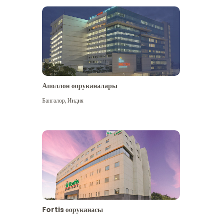
Аполлон ооруканалары
Көбүрөөк көрүү
Бангалор
,
Индия
Fortis ооруканасы