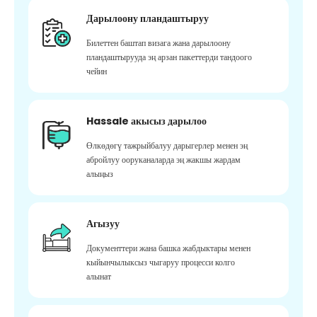
Дарылоону пландаштыруу
Билеттен баштап визага жана дарылоону
пландаштырууда эң арзан пакеттерди тандоого
чейин
Hassale акысыз дарылоо
Өлкөдөгү тажрыйбалуу дарыгерлер менен эң
абройлуу ооруканаларда эң жакшы жардам
алыңыз
Агызуу
Документтери жана башка жабдыктары менен
кыйынчылыксыз чыгаруу процесси колго
алынат