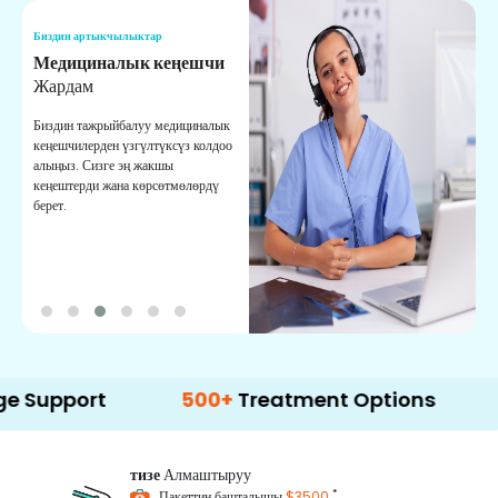
Биздин артыкчылыктар
Б
Медициналык кеңешчи
О
Жардам
К
Биздин тажрыйбалуу медициналык
Д
кеңешчилерден үзгүлтүксүз колдоо
ж
алыңыз. Сизге эң жакшы
р
кеңештерди жана көрсөтмөлөрдү
т
берет.
о
ort
500+
Treatment Options
тизе
Алмаштыруу
*
Пакеттин башталышы
$3500