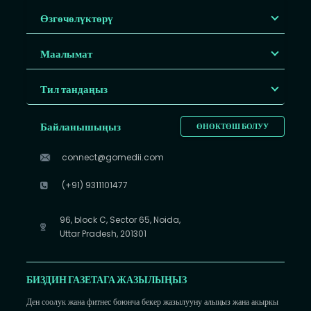
Өзгөчөлүктөрү
Маалымат
Тил тандаңыз
Байланышыңыз
ӨНӨКТӨШ БОЛУУ
connect@gomedii.com
(+91) 9311101477
96, block C, Sector 65, Noida,
Uttar Pradesh, 201301
БИЗДИН ГАЗЕТАГА ЖАЗЫЛЫҢЫЗ
Ден соолук жана фитнес боюнча бекер жазылууну алыңыз жана акыркы