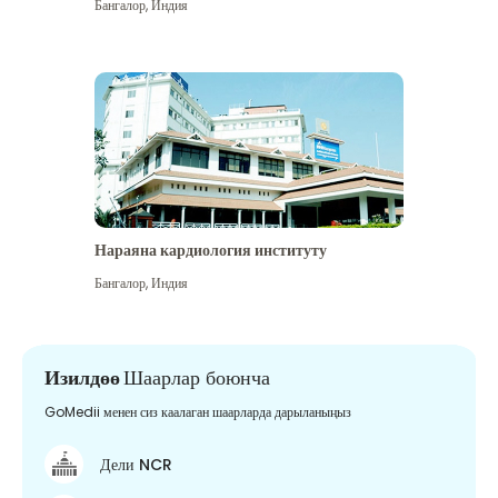
Бангалор
,
Индия
Нараяна кардиология институту
Бангалор
,
Индия
Изилдөө
Шаарлар боюнча
GoMedii менен сиз каалаган шаарларда дарыланыңыз
Дели NCR