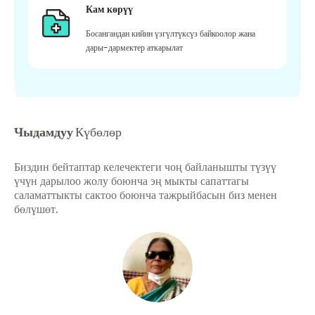
Кам көрүү
Босангандан кийин үзгүлтүксүз байкоолор жана
дары-дармектер аткарылат
Чыдамдуу
Күбөлөр
Биздин бейтаптар келечектеги чоң байланышты түзүү
үчүн дарылоо жолу боюнча эң мыкты сапаттагы
саламаттыкты сактоо боюнча тажрыйбасын биз менен
бөлүшөт.