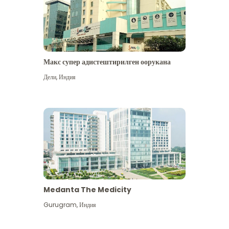
Макс супер адистештирилген оорукана
Дели
,
Индия
Medanta The Medicity
Gurugram
,
Индия