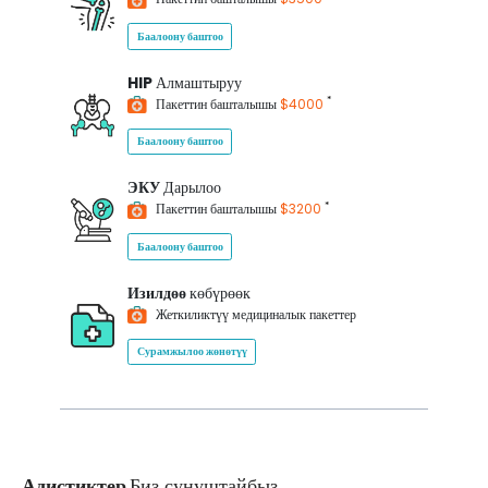
Баалоону баштоо
HIP
Алмаштыруу
*
Пакеттин башталышы
$4000
Баалоону баштоо
ЭКУ
Дарылоо
*
Пакеттин башталышы
$3200
Баалоону баштоо
Изилдөө
көбүрөөк
Жеткиликтүү медициналык пакеттер
Сурамжылоо жөнөтүү
Адистиктер
Биз сунуштайбыз