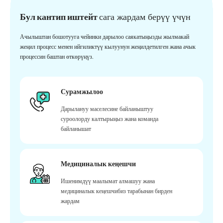
Бул кантип иштейт
сага жардам берүү үчүн
Ачылыштан бошотууга чейинки дарылоо саякатыңызды жылмакай
жеңил процесс менен ийгиликтүү кылуунун жеңилдетилген жана ачык
процессин баштан өткөрүңүз.
Сурамжылоо
Дарылануу маселесине байланыштуу
суроолорду калтырыңыз жана команда
байланышат
Медициналык кеңешчи
Ишенимдүү маалымат алмашуу жана
медициналык кеңешчибиз тарабынан бирден
жардам