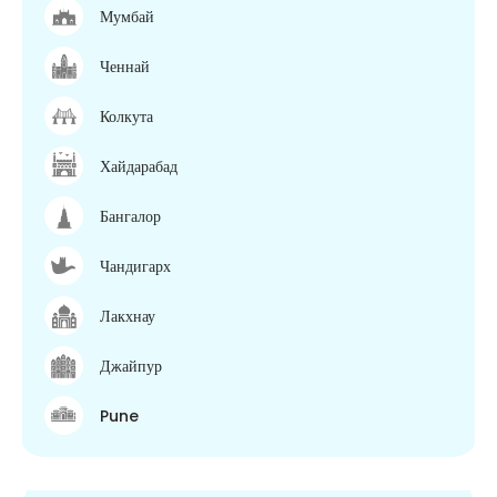
Мумбай
Ченнай
Колкута
Хайдарабад
Бангалор
Чандигарх
Лакхнау
Джайпур
Pune