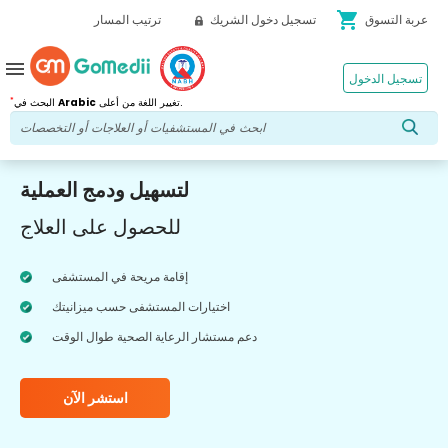
shopping_cart
عربة التسوق
تسجيل دخول الشريك
ترتيب المسار
menu
تسجيل الدخول
*
تغيير اللغة من أعلى.
Arabic
البحث في
لتسهيل ودمج العملية
للحصول على العلاج
إقامة مريحة في المستشفى
اختيارات المستشفى حسب ميزانيتك
دعم مستشار الرعاية الصحية طوال الوقت
استشر الآن