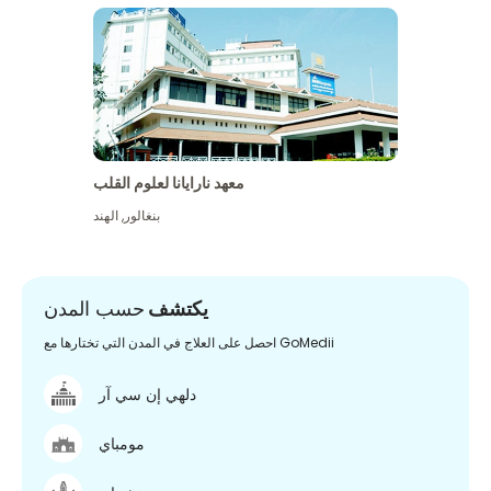
معهد نارايانا لعلوم القلب
بنغالور
,
الهند
يكتشف
حسب المدن
احصل على العلاج في المدن التي تختارها مع GoMedii
دلهي إن سي آر
مومباي