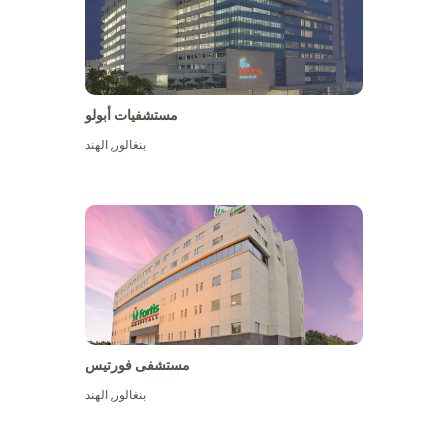
مستشفيات أبولو
بنغالور
,
الهند
عرض المزيد
مستشفى فورتيس
بنغالور
,
الهند