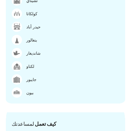
تشيناي
كولكاتا
حيدر أباد
بنغالور
شانديغار
لكناو
جايبور
بيون
كيف تعمل
لمساعدتك