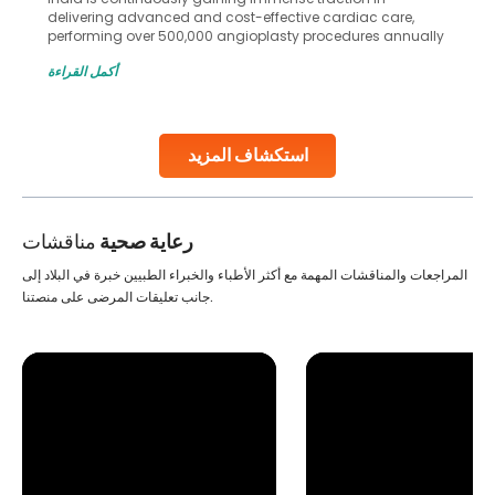
delivering advanced and cost-effective cardiac care,
performing over 500,000 angioplasty procedures annually
with a success rate exceeding 90%. Patients across the
أكمل القراءة
globe are searching for treatments like angioplasty and
stent placement in Indian hospitals, owing to the
combination of high-quality care and affordability.
Studies, such as one published
استكشاف المزيد
Continue Reading
رعاية صحية
مناقشات
المراجعات والمناقشات المهمة مع أكثر الأطباء والخبراء الطبيين خبرة في البلاد إلى
جانب تعليقات المرضى على منصتنا.