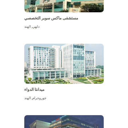
مستشفى ماكس سوبر التخصصي
دلهي
,
الهند
ميدانتا الدواء
جوروجرام
,
الهند