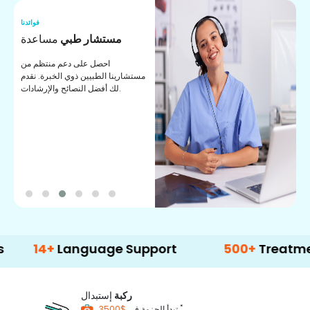
نا
فوائدنا
ت
مستشار طبي
مساعدة
ت
احصل على دعم منتظم من
مستشارينا الطبيين ذوي الخبرة. نقدم
ا
لك أفضل النصائح والإرشادات.
ي
ة
+
Language Support
500+
Treatment Opti
ركبة
إستبدال
*
$3500
تبدأ الحزمة في