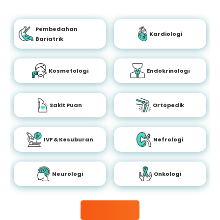
Pembedahan
Kardiologi
Bariatrik
Kosmetologi
Endokrinologi
Sakit Puan
Ortopedik
IVF & Kesuburan
Nefrologi
Neurologi
Onkologi