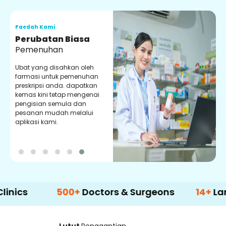
Faedah Kami
F
Perubatan Biasa
Pemenuhan
Ubat yang disahkan oleh
P
farmasi untuk pemenuhan
d
preskripsi anda. dapatkan
y
kemas kini tetap mengenai
p
pengisian semula dan
m
pesanan mudah melalui
aplikasi kami.
500+
Doctors & Surgeons
14+
Language