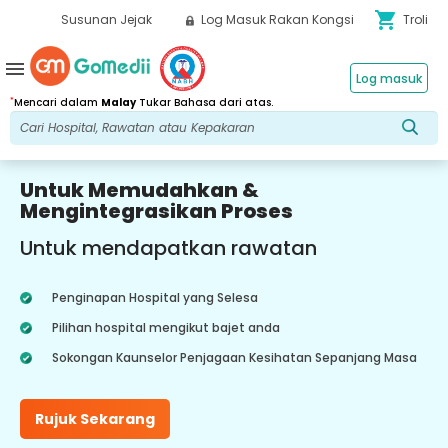
shopping_cart
Susunan Jejak
Log Masuk Rakan Kongsi
Troli
menu
Log masuk
*
Mencari dalam
Malay
Tukar Bahasa dari atas.
Untuk Memudahkan &
Mengintegrasikan Proses
Untuk mendapatkan rawatan
Penginapan Hospital yang Selesa
Pilihan hospital mengikut bajet anda
Sokongan Kaunselor Penjagaan Kesihatan Sepanjang Masa
Rujuk Sekarang