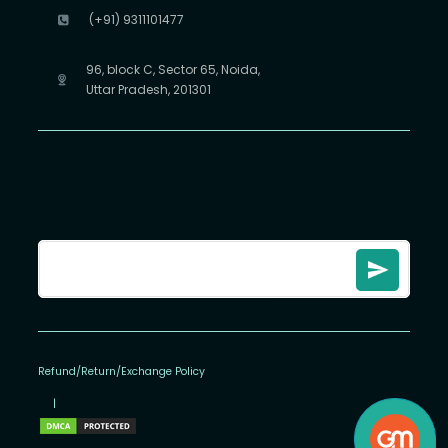
(+91) 9311101477
96, block C, Sector 65, Noida,
Uttar Pradesh, 201301
Refund/Return/Exchange Policy
|