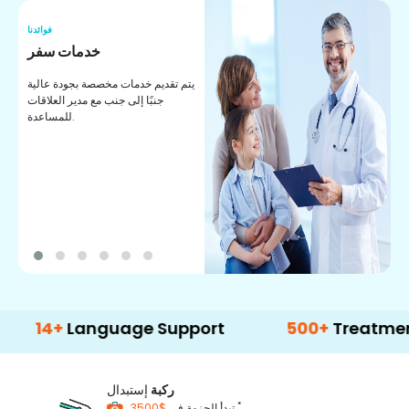
نا
فوائدنا
ة
خدمات سفر
ى
يتم تقديم خدمات مخصصة بجودة عالية
ع
جنبًا إلى جنب مع مدير العلاقات
ي
للمساعدة.
ى
+
Language Support
500+
Treatment Opti
ركبة
إستبدال
*
$3500
تبدأ الحزمة في