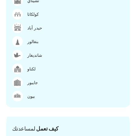
تشيناي
كولكاتا
حيدر أباد
بنغالور
شانديغار
لكناو
جايبور
بيون
كيف تعمل
لمساعدتك