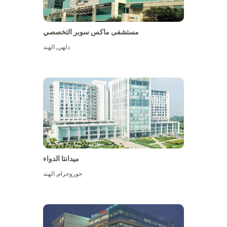
مستشفى ماكس سوبر التخصصي
دلهي
,
الهند
ميدانتا الدواء
جوروجرام
,
الهند