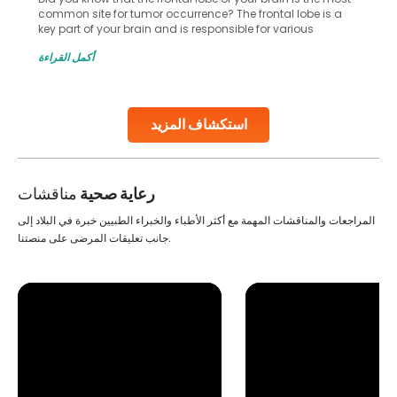
for infertility and widely known across the globe. It allows
many couples to start a family when natural conception
gets difficult. However, if you’re considering IVF without your
أكمل القراءة
husband consent as he doesn’t support the idea then this
situation becomes complex for women not
Continue Reading
استكشاف المزيد
رعاية صحية
مناقشات
المراجعات والمناقشات المهمة مع أكثر الأطباء والخبراء الطبيين خبرة في البلاد إلى
جانب تعليقات المرضى على منصتنا.