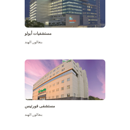
مستشفيات أبولو
بنغالور
,
الهند
عرض المزيد
مستشفى فورتيس
بنغالور
,
الهند