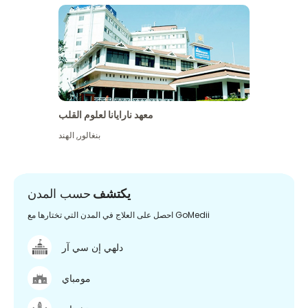
معهد نارايانا لعلوم القلب
بنغالور
,
الهند
يكتشف
حسب المدن
احصل على العلاج في المدن التي تختارها مع GoMedii
دلهي إن سي آر
مومباي