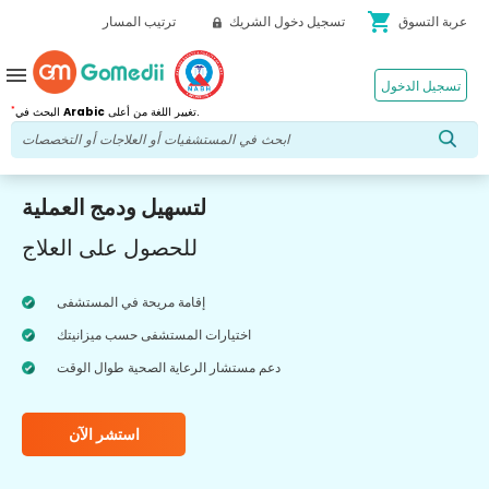
shopping_cart
عربة التسوق
تسجيل دخول الشريك
ترتيب المسار
menu
تسجيل الدخول
*
تغيير اللغة من أعلى.
Arabic
البحث في
لتسهيل ودمج العملية
للحصول على العلاج
إقامة مريحة في المستشفى
اختيارات المستشفى حسب ميزانيتك
دعم مستشار الرعاية الصحية طوال الوقت
استشر الآن