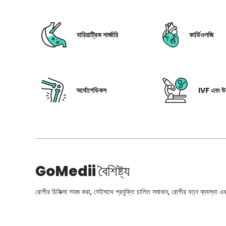
বারিয়াট্রিক সার্জারি
কার্ডিওলজি
অর্থোপেডিকস
IVF এবং উর
GoMedii
বৈশিষ্ট্য
রোগীর চিকিত্সা সহজ করা, সেইসাথে প্রযুক্তি চালিত সমাধান, রোগীর যত্ন ব্যবস্থা এবং