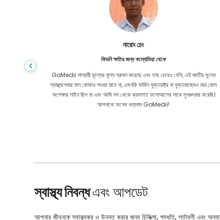
শান্ত দাস
গ্যাস্ট্রোএন্টারোলজির জন্য বাংলাদেশ থেকে
য় মূল্যে
আমি আমার ছেলে এবং GoMedii-এর উজ্জ্বল দলকে ধন্যবাদ জানাই যারা চিকিৎসার জন্য
েও নয়। কোন
বাংলাদেশ থেকে ভারতে আমার যাত্রায় আমাকে সাহায্য করেছিল। GoMedii বেছে নেওয়ার
ার করেছি।
ক্ষেত্রে আমরা সঠিক পছন্দ করেছি। চিকিৎসার পরও তারা আমাদের সঙ্গে দারুণ বন্ধন রেখেছেন
স্বাস্থ্য নিবন্ধ
এবং আপডেট
আপনার জীবনকে স্বাস্থ্যকর ও উন্নত করার জন্য চিকিত্সা, পদ্ধতি, শর্তাবলী এবং অন্যান