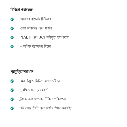
চিকিত্সা প্যাকেজ
আপনার বাজেটে চিকিৎসা
সেরা ডাক্তার এবং সার্জন
NABH এবং JCI স্বীকৃত হাসপাতাল
একাধিক পরামর্শের বিকল্প
প্রযুক্তি সমাধান
অন ডিমান্ড ভিডিও কনসালটেশন
সুরক্ষিত স্বাস্থ্য রেকর্ড
ট্র্যাক এবং আপনার চিকিত্সা পরিকল্পনা
বই ল্যাব টেস্ট এবং অর্ডার ঔষধ অনলাইন