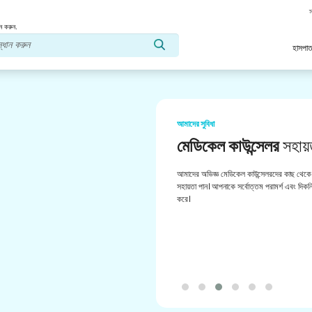
স
ন করুন.
হাসপাত
আমাদের সুবিধা
মেডিকেল কাউন্সেলর
সহায়
আমাদের অভিজ্ঞ মেডিকেল কাউন্সেলরদের কাছ থেকে 
সহায়তা পান। আপনাকে সর্বোত্তম পরামর্শ এবং দিকনির
করে।