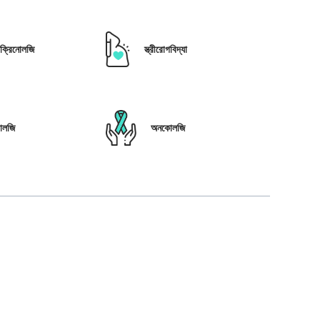
োক্রিনোলজি
স্ত্রীরোগবিদ্যা
োলজি
অনকোলজি