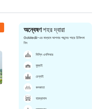
অন্বেষণ
শহর দ্বারা
GoMedii-এর মাধ্যমে আপনার পছন্দের শহরে চিকিৎসা
নিন
দিল্লি এনসিআর
মুম্বাই
চেন্নাই
কলকাতা
হায়দ্রাবাদ