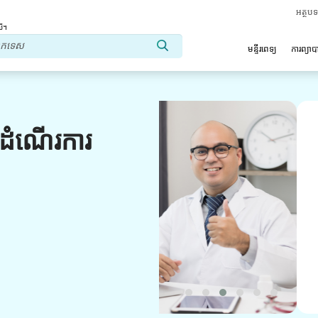
អត្ថប
លើ។
មន្ទីរពេទ្យ
ការព្យា
អត្ថប្រយោជន៍របស់យើង។
លដំណើរការ
ទីប្រឹក្សាវេជ្ជសាស្ត្រ
ជំន
ទទួលបានការគាំទ្រជាប្រចាំពីអ្នកប្រឹក្សាវេជ្ជសា
មានបទពិសោធន៍របស់យើង។ ផ្តល់ឱ្យអ្នកនូវដំប
ការណែនាំដ៏ល្អបំផុត។