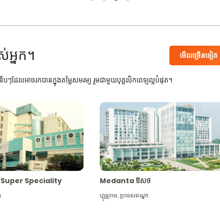
ស់អ្នក។
មើល​ច្រើន​ទៀត
បៗដែលអាចរកបានក្នុងតម្លៃសមរម្យ រួមជាមួយបុគ្គលិកពេទ្យល្អបំផុត។
Max Super Speciality
Medanta ឱសថ
ា
ហ្គូរូក្រាម
,
ប្រទេសឥណ្ឌា