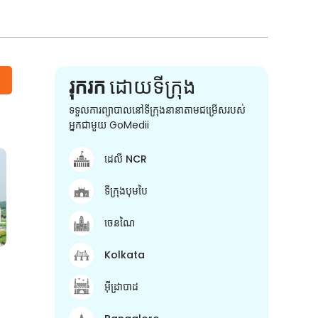
រុករក
ដោយទីក្រុង
ទទួលការព្យាបាលនៅទីក្រុងនានាតាមជម្រើសរបស់
អ្នកជាមួយ GoMedii
ដេលី NCR
ទីក្រុងបុមបៃ
ចេនណៃ
Kolkata
អ៊ីដ្រាបាដ