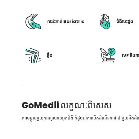
ការវះកាត់ Bariatric
ជំងឺបេះដូង
ឆ្អឹង
IVF និងក
GoMedii
លក្ខណៈពិសេស
ការបន្ធូរបន្ថយការព្យាបាលអ្នកជំងឺ ក៏ដូចជាការបើកដំណើរការវាជាមួយនឹងដ