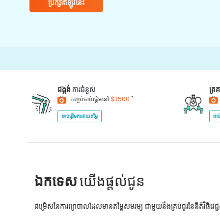
ប្រឹក្សាឥឡូវនេះ
ជង្គង់
ការជំនួស
ត្រ
*
កញ្ចប់ចាប់ផ្តើមនៅ
$3500
ចាប់ផ្តើមការវាយតម្លៃ
ចាប
ឯកទេស
យើងផ្តល់ជូន
ជម្រើសនៃការព្យាបាលដែលមានតម្លៃសមរម្យ ជាមួយនឹងគ្រប់ជួរនៃនីតិវិធីវេ