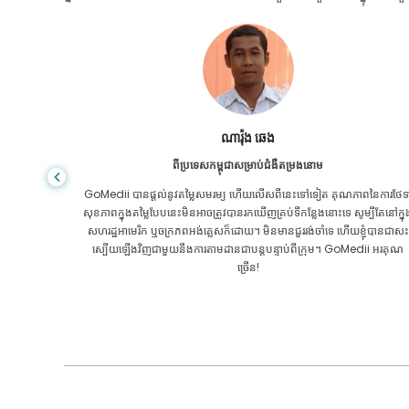
សានដាដាស
ពីបង់ក្លាដែសសម្រាប់ជំងឺក្រពះពោះវៀន
ៃការថែទាំ
ខ្ញុំបានថ្លែងអំណរគុណដល់កូនប្រុសរបស់ខ្ញុំ និងក្រុមដ៏អស្ចារ្យរបស់ GoMedii ដែ
បីតែនៅក្នុង
បានជួយខ្ញុំក្នុងការធ្វើដំណើររបស់ខ្ញុំពីបង់ក្លាដែសទៅកាន់ប្រទេសឥណ្ឌាដើម្បីទទួលកា
ុំបានជាសះ
ព្យាបាល។ យើងបានធ្វើការជ្រើសរើសត្រឹមត្រូវក្នុងការជ្រើសរើស GoMedii ។ ពួកគេ
ii អរគុណ
សូម្បីតែបន្ទាប់ពីការព្យាបាលរក្សាទំនាក់ទំនងដ៏ល្អជាមួយយើង