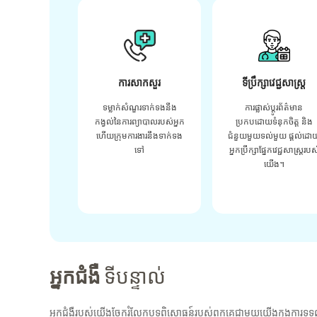
ការសាកសួរ
ទីប្រឹក្សាវេជ្ជសាស្ត្រ
ទម្លាក់សំណួរទាក់ទងនឹង
ការផ្លាស់ប្តូរព័ត៌មាន
កង្វល់នៃការព្យាបាលរបស់អ្នក
ប្រកបដោយទំនុកចិត្ត និង
ហើយក្រុមការងារនឹងទាក់ទង
ជំនួយមួយទល់មួយ ផ្តល់ដោ
ទៅ
អ្នកប្រឹក្សាផ្នែកវេជ្ជសាស្រ្តរបស
យើង។
អ្នកជំងឺ
ទីបន្ទាល់
អ្នកជំងឺរបស់យើងចែករំលែកបទពិសោធន៍របស់ពួកគេជាមួយយើងក្នុងការទទួ