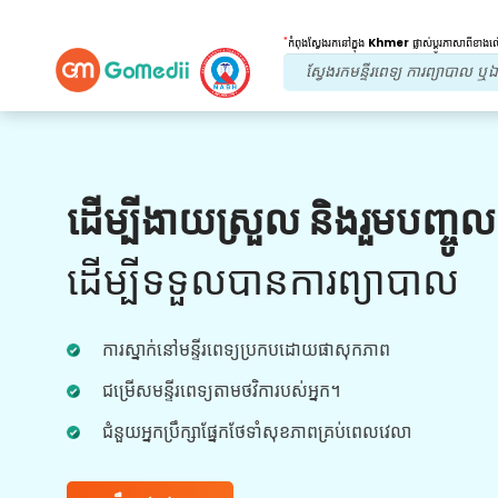
*
កំពុងស្វែងរកនៅក្នុង
Khmer
ផ្លាស់ប្តូរភាសាពីខាង
អត្ថប្រយោជន៍របស់យើង។
ដើម្បីងាយស្រួល និងរួមបញ្ចូ
ការព្យាបាលក្រោយ
តាមដាន
ការថែទាំ
ដើម្បីទទួលបានការព្យាបាល
ទទួលបានជំនួយផ្នែកវេជ្ជសាស្រ្ត និងអ្នកជំងឺ 24x7
ជាមួយនឹងក្រុមរបស់យើងក្នុងការដោះស្រាយបញ្ហារបស់
ការស្នាក់នៅមន្ទីរពេទ្យប្រកបដោយផាសុកភាព
អ្នកគ្រប់ពេលវេលា។ ការធ្វើបច្ចុប្បន្នភាពជាទៀងទាត់លើ
តម្រូវការព្យាបាលរបស់អ្នក។
ជម្រើសមន្ទីរពេទ្យតាមថវិការបស់អ្នក។
ជំនួយអ្នកប្រឹក្សាផ្នែកថែទាំសុខភាពគ្រប់ពេលវេលា