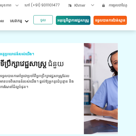
ទសុខភាព
ហៅ
(+91) 9311101477
ការចូលជាដៃគូ
Khmer
ចូល
keyboard_arrow_down
អនុវត្តទិដ្ឋាការវេជ្ជសាស្រ្ត
ទទួលបានការប៉ាន់ស្មាន
បាល
សេវាកម្ម
អត្ថប
ួយ
វី
យោ
ស្ត្រដែល
ូន្មាន និង
ការពិ
មានបទ
ព្យាប
ថែទាំ