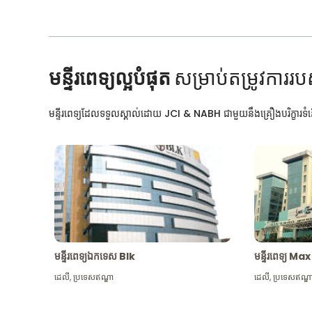
មន្ទីរពេទ្យល្អបំផុត
សម្រាប់តម្រូវការរប
មន្ទីរពេទ្យដែលទទួលស្គាល់ដោយ JCI & NABH ជាមួយនឹងគ្រឿងបរិក្ខារទំនើ
មន្ទីរពេទ្យឯកទេស Blk
មន្ទីរពេទ្យ 
ដេលី
,
ប្រទេសឥណ្ឌា
ដេលី
,
ប្រទេសឥណ្ឌ