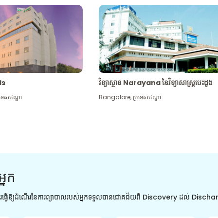
tis
វិទ្យាស្ថាន Narayana នៃវិទ្យាសាស្រ្តបេះដូង
រទេសឥណ្ឌា
Bangalore
,
ប្រទេសឥណ្ឌា
អ្នក
ការធ្វើឱ្យដំណើរនៃការព្យាបាលរបស់អ្នកទទួលបានជោគជ័យពី Discovery ដល់ Disch