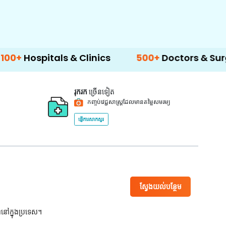
tals & Clinics
500+
Doctors & Surgeons
រុករក
ច្រើនទៀត
កញ្ចប់វេជ្ជសាស្ត្រដែលមានតម្លៃសមរម្យ
ផ្ញើការសាកសួរ
ស្វែងយល់បន្ថែម
ពនៅក្នុងប្រទេស។