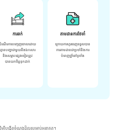
ការឆក់
តាមដានការថែទាំ
ដំណើរការបញ្ចេញចោលដោយ
ក្រោយ​ការ​ហូរ​ចេញ​ទទួល​បាន​
គ្មានបញ្ហាជាមួយនឹងឯកសារ
ការ​តាមដាន​ជា​ប្រចាំ​និង​ការ​
និងសម្ភារៈផ្សេងទៀតត្រូវ
បំពេញ​ថ្នាំ​នៅ​ទូទាំង​
បានយកចិត្តទុកដាក់
ម្បីបង្កើតចំណងដ៏ល្អសម្រាប់អនាគត។