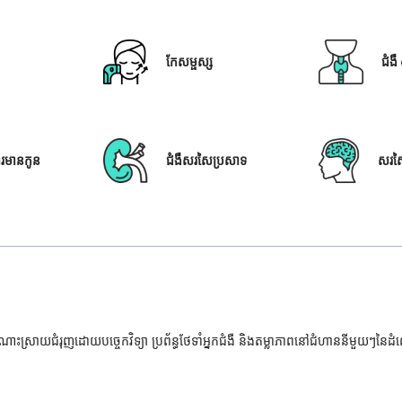
កែសម្ផស្ស
ជំង
ារមានកូន
ជំងឺសរសៃប្រសាទ
សរស
ំណោះស្រាយជំរុញដោយបច្ចេកវិទ្យា ប្រព័ន្ធថែទាំអ្នកជំងឺ និងតម្លាភាពនៅជំហាននីមួយៗនៃ