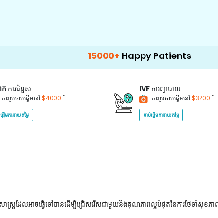
15000+
Happy Patients
100+
Hospi
គាក
ការជំនួស
IVF
ការព្យាបាល
*
*
កញ្ចប់ចាប់ផ្តើមនៅ
$4000
កញ្ចប់ចាប់ផ្តើមនៅ
$3200
់ផ្តើមការវាយតម្លៃ
ចាប់ផ្តើមការវាយតម្លៃ
ជ្ជសាស្រ្តដែលអាចធ្វើទៅបានដើម្បីជ្រើសរើសជាមួយនឹងគុណភាពល្អបំផុតនៃការថែទាំសុខភា