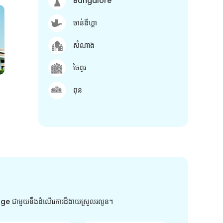
Bangalore
ចាន់ឌីហ្គា
សំណាង
ចៃពួរ
ពុន
arge ជាមួយនឹងដំណើរការដ៏ងាយស្រួលរលូន។