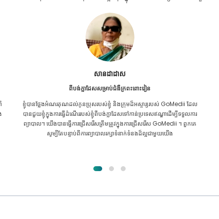
Furkanul អ៊ីស្លាម
ពីបង់ក្លាដែសសម្រាប់ការប្តូរតំរងនោម
ល
ខ្ញុំ​បាន​ផ្តល់​ក្តី​សង្ឃឹម​ទាំង​អស់​ថា ខ្ញុំ​នឹង​អាច​ទទួល​បាន​ការ​ព្យាបាល​គ្រប់​ប្រភេទ​សម្រាប់​
រ
បញ្ហា​តម្រងនោម​របស់​ខ្ញុំ។ វាគ្រាន់តែបន្ទាប់ពីខ្ញុំបានឆ្លងកាត់ GoMedii ជាមួយនឹង
ព្រះគុណរបស់អល់ឡោះហើយបានទាក់ទងពួកគេ។