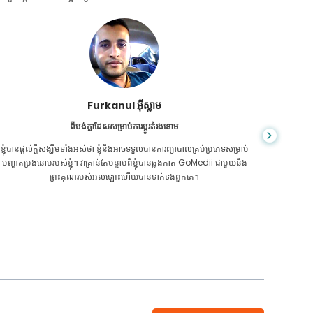
ជា សារ៉ាត់
ពីប្រទេសកម្ពុជាសម្រាប់ CKD
CKD គឺ​ជា​ស្ថានភាព​ពេញ​មួយ​ជីវិត​ដែល​កាន់តែ​អាក្រក់​ទៅៗ។ ខ្ញុំបានរងទុក្ខវាយូ
អ្នក​មិន​ដឹ
រហើយ ទីបំផុត GoMedii និងដៃគូរបស់គេម្នាក់នៅកម្ពុជា បានជួយខ្ញុំឱ្យដឹងថា វា
ក្រិន​ថ្លើម
ដល់ពេលថែរក្សាសុខភាពរបស់ខ្ញុំហើយ។
ទេ។ 