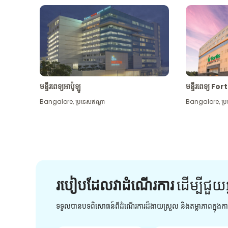
មន្ទីរពេទ្យអាប៉ូឡូ
មន្ទីរពេទ្យ For
Bangalore
,
ប្រទេសឥណ្ឌា
Bangalore
,
ប្
របៀបដែលវាដំណើរការ
ដើម្បី​ជួយ​
ទទួលបានបទពិសោធន៍ពីដំណើរការដ៏ងាយស្រួល និងតម្លាភាពក្នុង