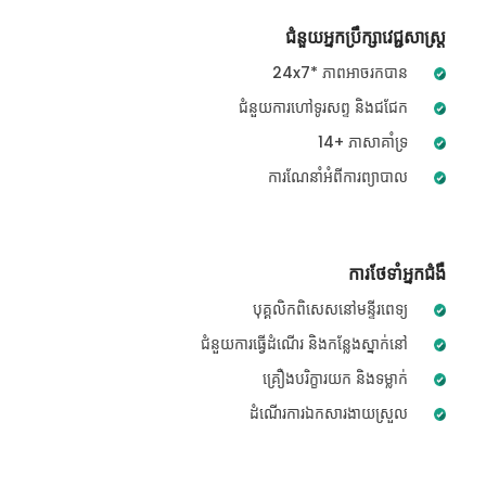
ជំនួយអ្នកប្រឹក្សាវេជ្ជសាស្ត្រ
24x7* ភាពអាចរកបាន
ជំនួយការហៅទូរសព្ទ និងជជែក
14+ ភាសាគាំទ្រ
ការណែនាំអំពីការព្យាបាល
ការថែទាំអ្នកជំងឺ
បុគ្គលិកពិសេសនៅមន្ទីរពេទ្យ
ជំនួយការធ្វើដំណើរ និងកន្លែងស្នាក់នៅ
គ្រឿងបរិក្ខារយក និងទម្លាក់
ដំណើរការឯកសារងាយស្រួល