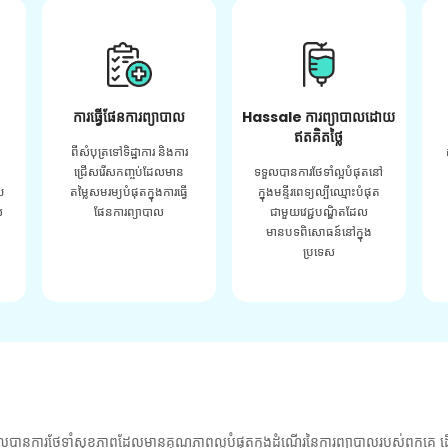
ការធ្វើផែនការព្យាបាល
Hassale ការព្យាបាលដោយ
ឥតគិតថ្លៃ
ពីសំបុត្រទៅទិដ្ឋាការ និងការ
ជ្រើសរើសកញ្ចប់ដែលមាន
ទទួលបានការថែទាំល្អបំផុតនៅ
យ
តម្លៃសមរម្យបំផុតក្នុងការធ្វើ
ក្នុងមន្ទីរពេទ្យល្បីឈ្មោះបំផុត
់
ផែនការព្យាបាល
ជាមួយវេជ្ជបណ្ឌិតដែល
មានបទពិសោធន៍នៅក្នុង
ប្រទេស
លបានការថែទាំសុខភាពដែលមានគុណភាពល្អបំផុតក្នុងដំណើរនៃការព្យាបាលរបស់ពួកគេ ដើ