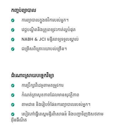
កញ្ចប់ព្យាបាល
ការព្យាបាលក្នុងថវិការបស់អ្នក។
វេជ្ជបណ្ឌិតនិងគ្រូពេទ្យវះកាត់ល្អបំផុត
NABH & JCI មន្ទីរពេទ្យទទួលស្គាល់
ជម្រើសពិគ្រោះយោបល់ច្រើន។
ដំណោះស្រាយបច្ចេកវិទ្យា
ការប្រឹក្សាវីដេអូតាមតម្រូវការ
កំណត់ត្រាសុខភាពដែលមានសុវត្ថិភាព
តាមដាន និងរៀបចំផែនការព្យាបាលរបស់អ្នក។
សៀវភៅធ្វើតេស្តមន្ទីរពិសោធន៍ និងបញ្ជាទិញឱសថតាម
អ៊ីនធឺណិត