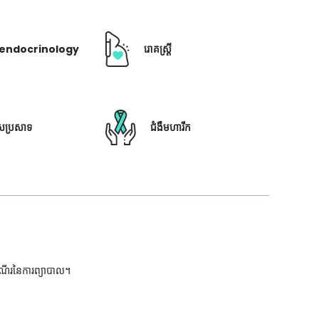
ឺ endocrinology
រោគស្ត្រី
ៃប្រសាទ
ជំងឺមហារីក
ដំណើរនៃការព្យាបាល។