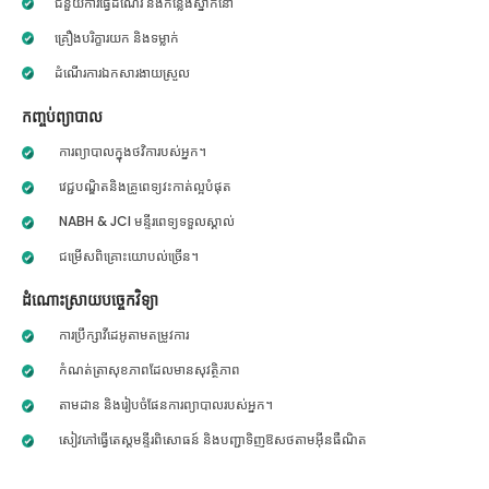
ជំនួយការធ្វើដំណើរ និងកន្លែងស្នាក់នៅ
គ្រឿងបរិក្ខារយក និងទម្លាក់
ដំណើរការឯកសារងាយស្រួល
កញ្ចប់ព្យាបាល
ការព្យាបាលក្នុងថវិការបស់អ្នក។
វេជ្ជបណ្ឌិតនិងគ្រូពេទ្យវះកាត់ល្អបំផុត
NABH & JCI មន្ទីរពេទ្យទទួលស្គាល់
ជម្រើសពិគ្រោះយោបល់ច្រើន។
ដំណោះស្រាយបច្ចេកវិទ្យា
ការប្រឹក្សាវីដេអូតាមតម្រូវការ
កំណត់ត្រាសុខភាពដែលមានសុវត្ថិភាព
តាមដាន និងរៀបចំផែនការព្យាបាលរបស់អ្នក។
សៀវភៅធ្វើតេស្តមន្ទីរពិសោធន៍ និងបញ្ជាទិញឱសថតាមអ៊ីនធឺណិត