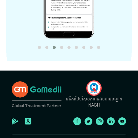
វេទិកាថែទាំសុខភាពដែលបានបញ្ជាក់
NABH