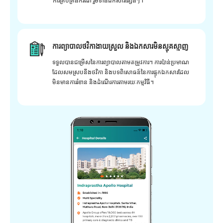
ការគ្រប់គ្រងករណី រួមទាំងឯកសារផ្សេងៗ។
ការព្យាបាលថវិកាងាយស្រួល និងឯកសារមិនស្មុគស្មាញ
ទទួលបានជម្រើសនៃការព្យាបាលតាមតម្រូវការ។ ការប៉ាន់ប្រមាណ
ដែលសមស្របនឹងថវិកា និងបទពិសោធន៍នៃការផ្ទុកឯកសារដែល
មិនមានការរំខាន និងដំណើរការតាមរយៈកម្មវិធី។