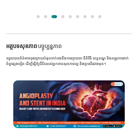
អត្ថបទសុខភាព
បច្ចុប្បន្នភាព
ទទួលបានព័ត៌មានចុងក្រោយបំផុតទាក់ទងនឹងការព្យាបាល នីតិវិធី លក្ខខណ្ឌ និងតម្រូវការពាក់
ព័ន្ធផ្សេងទៀត ដើម្បីធ្វើឱ្យជីវិតរបស់អ្នកមានសុខភាពល្អ និងប្រសើរជាងមុន។