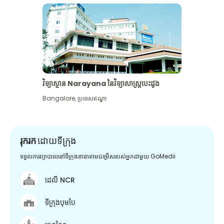
វិទ្យាស្ថាន Narayana នៃវិទ្យាសាស្រ្តបេះដូង
Bangalore
,
ប្រទេសឥណ្ឌា
រុករក
ដោយទីក្រុង
ទទួលការព្យាបាលនៅទីក្រុងនានាតាមជម្រើសរបស់អ្នកជាមួយ GoMedii
ដេលី NCR
ទីក្រុងបុមបៃ