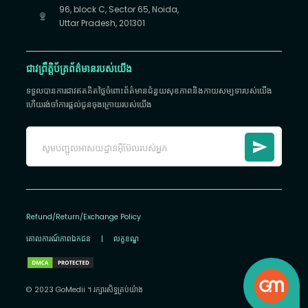
96, block C, Sector 65, Noida,
Uttar Pradesh, 201301
ជាវព្រឹត្តិប័ត្រព័ត៌មានរបស់យើង
ទទួលបានការជាវឥតគិតថ្លៃចំពោះព័ត៌មានជំនួយសុខភាពនិងកាយសម្បទារបស់យើង
ហើយរង់ចាំការផ្តល់ជូនចុងក្រោយរបស់យើង
Refund/Return/Exchange Policy
គោលការណ៍​ភាព​ឯកជន
|
លក្ខខណ្ឌ
© 2023 GoMedii ។ រក្សា​រ​សិទ្ធ​គ្រប់យ៉ាង