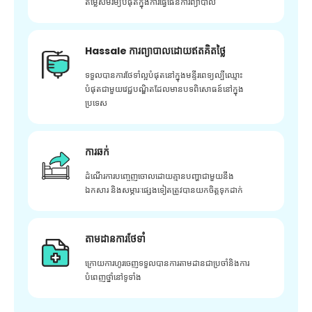
តម្លៃសមរម្យបំផុតក្នុងការធ្វើផែនការព្យាបាល
Hassale ការព្យាបាលដោយឥតគិតថ្លៃ
ទទួលបានការថែទាំល្អបំផុតនៅក្នុងមន្ទីរពេទ្យល្បីឈ្មោះ
បំផុតជាមួយវេជ្ជបណ្ឌិតដែលមានបទពិសោធន៍នៅក្នុង
ប្រទេស
ការឆក់
ដំណើរការបញ្ចេញចោលដោយគ្មានបញ្ហាជាមួយនឹង
ឯកសារ និងសម្ភារៈផ្សេងទៀតត្រូវបានយកចិត្តទុកដាក់
តាមដានការថែទាំ
ក្រោយ​ការ​ហូរ​ចេញ​ទទួល​បាន​ការ​តាមដាន​ជា​ប្រចាំ​និង​ការ​
បំពេញ​ថ្នាំ​នៅ​ទូទាំង​