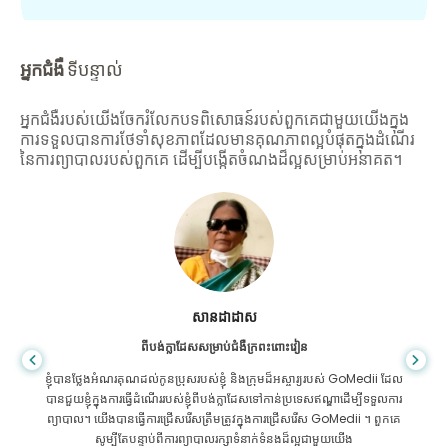
អ្នកជំងឺ
ទីបន្ទាល់
អ្នកជំងឺរបស់យើងចែករំលែកបទពិសោធន៍របស់ពួកគេជាមួយយើងក្នុង
ការទទួលបានការថែទាំសុខភាពដែលមានគុណភាពល្អបំផុតក្នុងដំណើរ
នៃការព្យាបាលរបស់ពួកគេ ដើម្បីបង្កើតចំណងដ៏ល្អសម្រាប់អនាគត។
សានដាដាស
ពីបង់ក្លាដែសសម្រាប់ជំងឺក្រពះពោះវៀន
ខ្ញុំបានថ្លែងអំណរគុណដល់កូនប្រុសរបស់ខ្ញុំ និងក្រុមដ៏អស្ចារ្យរបស់ GoMedii ដែល
បានជួយខ្ញុំក្នុងការធ្វើដំណើររបស់ខ្ញុំពីបង់ក្លាដែសទៅកាន់ប្រទេសឥណ្ឌាដើម្បីទទួលការ
ព្យាបាល។ យើងបានធ្វើការជ្រើសរើសត្រឹមត្រូវក្នុងការជ្រើសរើស GoMedii ។ ពួកគេ
សូម្បីតែបន្ទាប់ពីការព្យាបាលរក្សាទំនាក់ទំនងដ៏ល្អជាមួយយើង