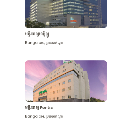
មន្ទីរពេទ្យអាប៉ូឡូ
Bangalore
,
ប្រទេសឥណ្ឌា
មើល​ច្រើន​ទៀត
មន្ទីរពេទ្យ Fortis
Bangalore
,
ប្រទេសឥណ្ឌា