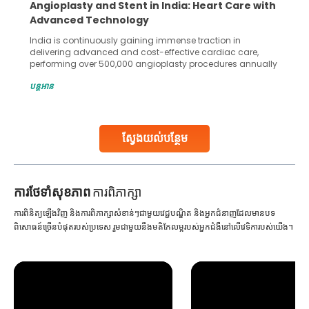
Angioplasty and Stent in India: Heart Care with
Advanced Technology
India is continuously gaining immense traction in
delivering advanced and cost-effective cardiac care,
performing over 500,000 angioplasty procedures annually
with a success rate exceeding 90%. Patients across the
បន្តអាន
globe are searching for treatments like angioplasty and
stent placement in Indian hospitals, owing to the
combination of high-quality care and affordability.
Studies, such as one published
ស្វែងយល់បន្ថែម
Continue Reading
ការ​ថែទាំ​សុខភាព
ការពិភាក្សា
ការពិនិត្យឡើងវិញ និងការពិភាក្សាសំខាន់ៗជាមួយវេជ្ជបណ្ឌិត និងអ្នកជំនាញដែលមានបទ
ពិសោធន៍ច្រើនបំផុតរបស់ប្រទេស រួមជាមួយនឹងមតិកែលម្អរបស់អ្នកជំងឺនៅលើវេទិការបស់យើង។