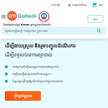
shopping_cart
បទបញ្ជា
ការចូលជាដៃគូ
រទេះ
menu
ចូល
*
កំពុងស្វែងរកនៅក្នុង
Khmer
ផ្លាស់ប្តូរភាសាពីខាងលើ។
ដើម្បីងាយស្រួល និងរួមបញ្ចូលដំណើរការ
ដើម្បីទទួលបានការព្យាបាល
ការស្នាក់នៅមន្ទីរពេទ្យប្រកបដោយផាសុកភាព
ជម្រើសមន្ទីរពេទ្យតាមថវិការបស់អ្នក។
ជំនួយអ្នកប្រឹក្សាផ្នែកថែទាំសុខភាពគ្រប់ពេលវេលា
ប្រឹក្សាឥឡូវនេះ