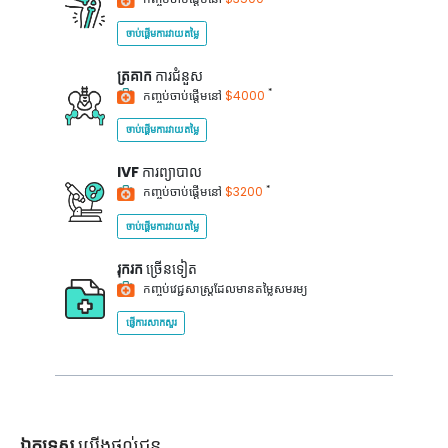
ចាប់ផ្តើមការវាយតម្លៃ
ត្រគាក
ការជំនួស
*
កញ្ចប់ចាប់ផ្តើមនៅ
$4000
ចាប់ផ្តើមការវាយតម្លៃ
IVF
ការព្យាបាល
*
កញ្ចប់ចាប់ផ្តើមនៅ
$3200
ចាប់ផ្តើមការវាយតម្លៃ
រុករក
ច្រើនទៀត
កញ្ចប់វេជ្ជសាស្ត្រដែលមានតម្លៃសមរម្យ
ផ្ញើការសាកសួរ
ឯកទេស
យើងផ្តល់ជូន