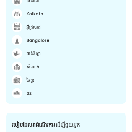
ចេនណៃ
Kolkata
អ៊ីដ្រាបាដ
Bangalore
ចាន់ឌីហ្គា
សំណាង
ចៃពួរ
ពុន
របៀបដែលវាដំណើរការ
ដើម្បី​ជួយ​អ្នក