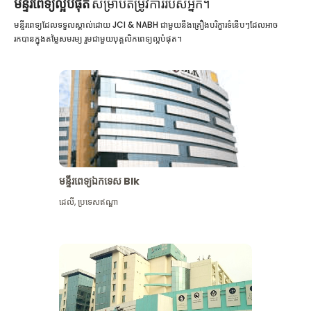
មន្ទីរពេទ្យល្អបំផុត
សម្រាប់តម្រូវការរបស់អ្នក។
មន្ទីរពេទ្យដែលទទួលស្គាល់ដោយ JCI & NABH ជាមួយនឹងគ្រឿងបរិក្ខារទំនើបៗដែលអាច
រកបានក្នុងតម្លៃសមរម្យ រួមជាមួយបុគ្គលិកពេទ្យល្អបំផុត។
មន្ទីរពេទ្យឯកទេស Blk
ដេលី
,
ប្រទេសឥណ្ឌា