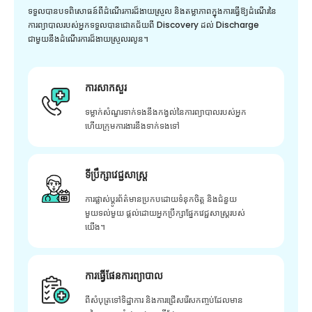
ទទួលបានបទពិសោធន៍ពីដំណើរការដ៏ងាយស្រួល និងតម្លាភាពក្នុងការធ្វើឱ្យដំណើរនៃ
ការព្យាបាលរបស់អ្នកទទួលបានជោគជ័យពី Discovery ដល់ Discharge
ជាមួយនឹងដំណើរការដ៏ងាយស្រួលរលូន។
ការសាកសួរ
ទម្លាក់សំណួរទាក់ទងនឹងកង្វល់នៃការព្យាបាលរបស់អ្នក
ហើយក្រុមការងារនឹងទាក់ទងទៅ
ទីប្រឹក្សាវេជ្ជសាស្ត្រ
ការផ្លាស់ប្តូរព័ត៌មានប្រកបដោយទំនុកចិត្ត និងជំនួយ
មួយទល់មួយ ផ្តល់ដោយអ្នកប្រឹក្សាផ្នែកវេជ្ជសាស្រ្តរបស់
យើង។
ការធ្វើផែនការព្យាបាល
ពីសំបុត្រទៅទិដ្ឋាការ និងការជ្រើសរើសកញ្ចប់ដែលមាន