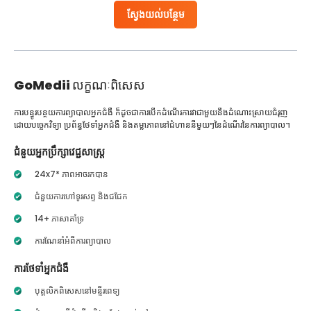
ស្វែងយល់បន្ថែម
GoMedii
លក្ខណៈពិសេស
ការបន្ធូរបន្ថយការព្យាបាលអ្នកជំងឺ ក៏ដូចជាការបើកដំណើរការវាជាមួយនឹងដំណោះស្រាយជំរុញ
ដោយបច្ចេកវិទ្យា ប្រព័ន្ធថែទាំអ្នកជំងឺ និងតម្លាភាពនៅជំហាននីមួយៗនៃដំណើរនៃការព្យាបាល។
ជំនួយអ្នកប្រឹក្សាវេជ្ជសាស្ត្រ
24x7* ភាពអាចរកបាន
ជំនួយការហៅទូរសព្ទ និងជជែក
14+ ភាសាគាំទ្រ
ការណែនាំអំពីការព្យាបាល
ការថែទាំអ្នកជំងឺ
បុគ្គលិកពិសេសនៅមន្ទីរពេទ្យ