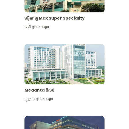
មន្ទីរពេទ្យ Max Super Speciality
ដេលី
,
ប្រទេសឥណ្ឌា
Medanta ឱសថ
ហ្គូរូក្រាម
,
ប្រទេសឥណ្ឌា