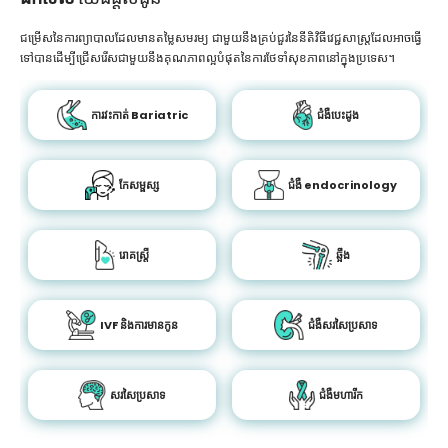
ជម្រើសនៃការព្យាបាលដែលមានតម្លៃសមរម្យ ជាមួយនឹងគ្រប់ជួរនៃនីតិវិធីវេជ្ជសាស្រ្តដែលអាចធ្វើ
ទៅបានដើម្បីជ្រើសរើសជាមួយនឹងគុណភាពល្អបំផុតនៃការថែទាំសុខភាពនៅក្នុងប្រទេស។
ការវះកាត់ Bariatric
ជំងឺបេះដូង
កែសម្ផស្ស
ជំងឺ endocrinology
រោគស្ត្រី
ឆ្អឹង
IVF និងការមានកូន
ជំងឺសរសៃប្រសាទ
សរសៃប្រសាទ
ជំងឺមហារីក