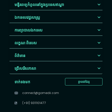
មន្ទីរពេទ្យកំពូលនៅក្នុងប្រទេសឥណ្ឌា
ឯកទេសវេជ្ជសាស្ត្រ
ការព្យាបាលឯកទេស
លក្ខណៈពិសេស
ព័ត៌មាន
ជ្រើសរើស​ភាសា
ទាក់ទងមក
ក្លាយជាដៃគូ
connect@gomedii.com
(+91) 9311101477