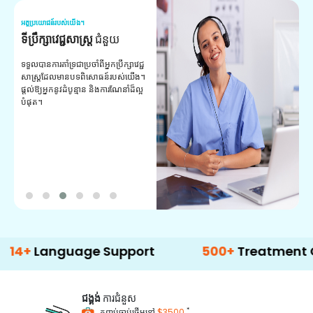
អត្ថប្រយោជន៍របស់យើង។
អត
ទីប្រឹក្សាវេជ្ជសាស្ត្រ
ជំនួយ
វ
យ
ទទួលបានការគាំទ្រជាប្រចាំពីអ្នកប្រឹក្សាវេជ្ជ
សាស្ត្រដែលមានបទពិសោធន៍របស់យើង។
ក
ផ្តល់ឱ្យអ្នកនូវដំបូន្មាន និងការណែនាំដ៏ល្អ
វ
បំផុត។
ប
ក្
ព
ឡ
nguage Support
500+
Treatment Options
ជង្គង់
ការជំនួស
*
កញ្ចប់ចាប់ផ្តើមនៅ
$3500