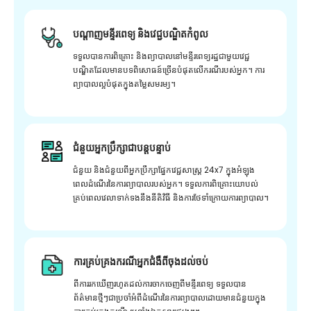
បណ្តាញមន្ទីរពេទ្យ និងវេជ្ជបណ្ឌិតកំពូល
ទទួលបានការពិគ្រោះ និងព្យាបាលនៅមន្ទីរពេទ្យរដ្ឋជាមួយវេជ្ជ
បណ្ឌិតដែលមានបទពិសោធន៍ច្រើនបំផុតលើករណីរបស់អ្នក។ ការ
ព្យាបាលល្អបំផុតក្នុងតម្លៃសមរម្យ។
ជំនួយអ្នកប្រឹក្សាជាបន្តបន្ទាប់
ជំនួយ និងជំនួយពីអ្នកប្រឹក្សាផ្នែកវេជ្ជសាស្រ្ត 24x7 ក្នុងអំឡុង
ពេលដំណើរនៃការព្យាបាលរបស់អ្នក។ ទទួលការពិគ្រោះយោបល់
គ្រប់ពេលវេលាទាក់ទងនឹងនីតិវិធី និងការថែទាំក្រោយការព្យាបាល។
ការគ្រប់គ្រងករណីអ្នកជំងឺពីចុងដល់ចប់
ពីការរកឃើញរហូតដល់ការចាកចេញពីមន្ទីរពេទ្យ ទទួលបាន
ព័ត៌មានថ្មីៗជាប្រចាំអំពីដំណើរនៃការព្យាបាលដោយមានជំនួយក្នុង