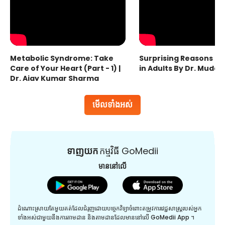
Metabolic Syndrome: Take
Surprising Reasons fo
Care of Your Heart (Part - 1) |
in Adults By Dr. Mudas
Dr. Ajay Kumar Sharma
មើលទាំងអស់
ទាញយក
កម្មវិធី GoMedii
មាននៅលើ
ដំណោះស្រាយតែមួយគត់ដែលជំរុញដោយបច្ចេកវិទ្យាចំពោះតម្រូវការវេជ្ជសាស្រ្តរបស់អ្នក
ទាំងអស់ជាមួយនឹងការតាមដាន និងតាមដានដែលមាននៅលើ GoMedii App ។