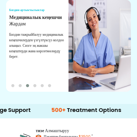
Биздин артыкчылыктар
Б
Медициналык кеңешчи
О
Жардам
К
Биздин тажрыйбалуу медициналык
Д
кеңешчилерден үзгүлтүксүз колдоо
ж
алыңыз. Сизге эң жакшы
р
кеңештерди жана көрсөтмөлөрдү
т
берет.
о
ort
500+
Treatment Options
тизе
Алмаштыруу
*
Пакеттин башталышы
$3500