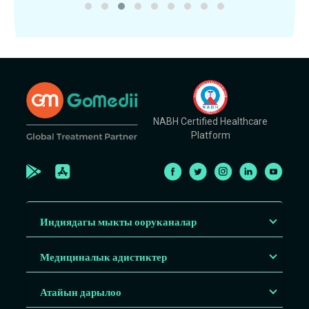
NABH Certified Healthcare
Platform
Индиядагы мыкты ооруканалар
Медициналык адистиктер
Атайын дарылоо