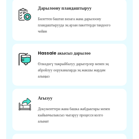
Дарылоону пландаштыруу
Билеттен баштап визага жана дарылоону
пландаштырууда эң арзан пакеттерди тандоого
чейин
Hassale акысыз дарылоо
Өлкөдөгү тажрыйбалуу дарыгерлер менен эң
абройлуу ооруканаларда эң жакшы жардам
алыңыз
Агызуу
Документтери жана башка жабдыктары менен
кыйынчылыксыз чыгаруу процесси колго
алынат