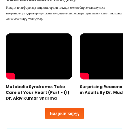
Биздин платформада пациенттердин пикири менен бирге өлкөнүн эң
тажрыйбалуу дарыгерлери жана медициналык эксперттери менен сын-пикирлер
жана маанилүү талкуулар.
Metabolic Syndrome: Take
Surprising Reasons fo
Care of Your Heart (Part - 1) |
in Adults By Dr. Mudas
Dr. Ajay Kumar Sharma
Баарын көрүү