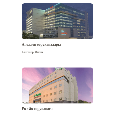
Аполлон ооруканалары
Көбүрөөк көрүү
Бангалор
,
Индия
Fortis ооруканасы