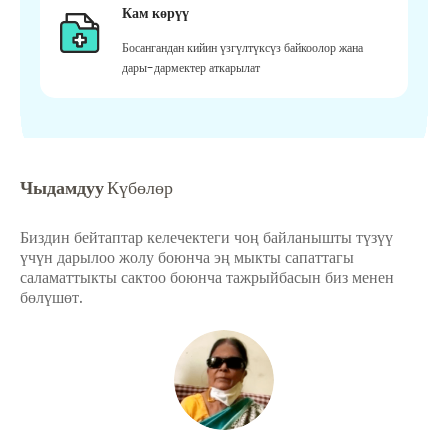
Кам көрүү
Босангандан кийин үзгүлтүксүз байкоолор жана
дары-дармектер аткарылат
Чыдамдуу
Күбөлөр
Биздин бейтаптар келечектеги чоң байланышты түзүү
үчүн дарылоо жолу боюнча эң мыкты сапаттагы
саламаттыкты сактоо боюнча тажрыйбасын биз менен
бөлүшөт.