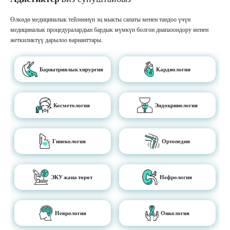
Өлкөдө медициналык тейлөөнүн эң мыкты сапаты менен тандоо үчүн
медициналык процедуралардын бардык мүмкүн болгон диапазондору менен
жеткиликтүү дарылоо варианттары.
Бариатриялык хирургия
Кардиология
Косметология
Эндокринология
Гинекология
Ортопедия
ЭКУ жана төрөт
Нефрология
Неврология
Онкология