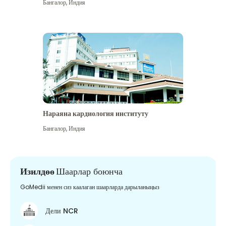
Бангалор
,
Индия
Нараяна кардиология институту
Бангалор
,
Индия
Изилдөө
Шаарлар боюнча
GoMedii менен сиз каалаган шаарларда дарыланыңыз
Дели NCR