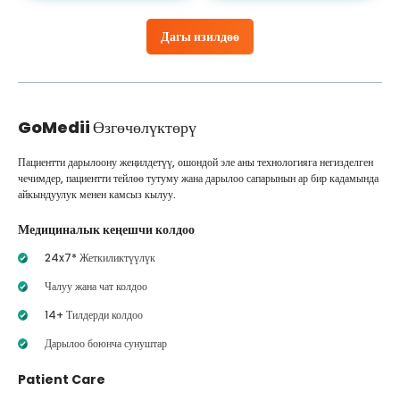
Дагы изилдөө
GoMedii
Өзгөчөлүктөрү
Пациентти дарылоону жеңилдетүү, ошондой эле аны технологияга негизделген
чечимдер, пациентти тейлөө тутуму жана дарылоо сапарынын ар бир кадамында
айкындуулук менен камсыз кылуу.
Медициналык кеңешчи колдоо
24x7* Жеткиликтүүлүк
Чалуу жана чат колдоо
14+ Тилдерди колдоо
Дарылоо боюнча сунуштар
Patient Care