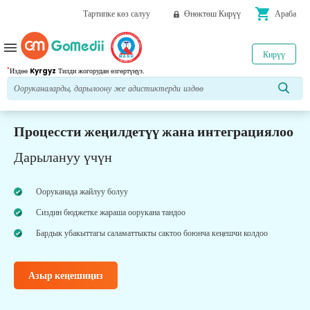
shopping_cart
Тартипке көз салуу
Өнөктөш Кирүү
Араба
menu
Кирүү
*
Издөө
Kyrgyz
Тилди жогорудан өзгөртүңүз.
Процессти жеңилдетүү жана интеграциялоо
Дарылануу үчүн
Ооруканада жайлуу болуу
Сиздин бюджетке жараша оорукана тандоо
Бардык убакыттагы саламаттыкты сактоо боюнча кеңешчи колдоо
Азыр кеңешиңиз