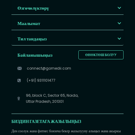
Өзгөчөлүктөрү
Маалымат
Тил тандаңыз
Байланышыңыз
ӨНӨКТӨШ БОЛУУ
connect@gomedii.com
(+91) 9311101477
96, block C, Sector 65, Noida,
Uttar Pradesh, 201301
БИЗДИН ГАЗЕТАГА ЖАЗЫЛЫҢЫЗ
Ден соолук жана фитнес боюнча бекер жазылууну алыңыз жана акыркы