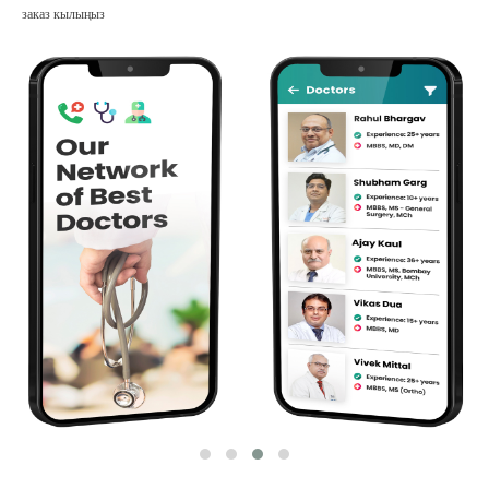
заказ кылыңыз