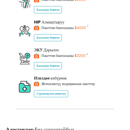
Баалоону баштоо
HIP
Алмаштыруу
*
Пакеттин башталышы
$4000
Баалоону баштоо
ЭКУ
Дарылоо
*
Пакеттин башталышы
$3200
Баалоону баштоо
Изилдөө
көбүрөөк
Жеткиликтүү медициналык пакеттер
Сурамжылоо жөнөтүү
Адистиктер
Биз сунуштайбыз