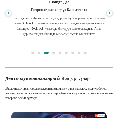
Шандха Дас
Гастроэнтерология үчүн Бангладештен
Бангладештен Индияга барганда дарыланууга жардам берген уулума
жана GoMedii компаниясынын мыкты командасына ыраазычылык
билдирем. GoMedii тандоодо биз туура тандоо жасадык. Алар
дарылангандан кийин да биз менен тыгыз байланышта
Ден соолук макалалары
& Жаңыртуулар
Жашооңузду дени сак жана жакшыраак кылуу үчүн дарылоо, жол-жоболор,
шарттар жана башка тиешелүү талаптарга байланыштуу акыркы маалымат менен
кабардар болуп туруңуз.