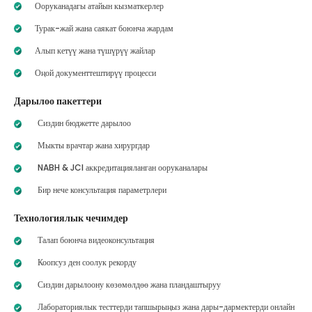
Ооруканадагы атайын кызматкерлер
Турак-жай жана саякат боюнча жардам
Алып кетүү жана түшүрүү жайлар
Оңой документтештирүү процесси
Дарылоо пакеттери
Сиздин бюджетте дарылоо
Мыкты врачтар жана хирургдар
NABH & JCI аккредитацияланган ооруканалары
Бир нече консультация параметрлери
Технологиялык чечимдер
Талап боюнча видеоконсультация
Коопсуз ден соолук рекорду
Сиздин дарылоону көзөмөлдөө жана пландаштыруу
Лабораториялык тесттерди тапшырыңыз жана дары-дармектерди онлайн