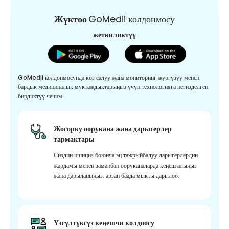
Жүктөө
GoMedii колдонмосу
жеткиликтүү
GoMedii колдонмосунда көз салуу жана мониторинг жүргүзүү менен
бардык медициналык муктаждыктарыңыз үчүн технологияга негизделген
бирдиктүү чечим.
Жогорку оорукана жана дарыгерлер
тармактары
Сиздин ишиңиз боюнча эң тажрыйбалуу дарыгерлердин
жардамы менен заманбап ооруканаларда кеңеш алыңыз
жана дарыланыңыз. арзан баада мыкты дарылоо.
Үзгүлтүксүз кеңешчи колдоосу