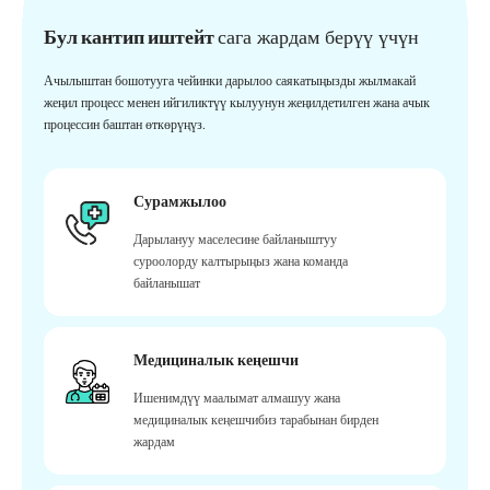
Бул кантип иштейт
сага жардам берүү үчүн
Ачылыштан бошотууга чейинки дарылоо саякатыңызды жылмакай
жеңил процесс менен ийгиликтүү кылуунун жеңилдетилген жана ачык
процессин баштан өткөрүңүз.
Сурамжылоо
Дарылануу маселесине байланыштуу
суроолорду калтырыңыз жана команда
байланышат
Медициналык кеңешчи
Ишенимдүү маалымат алмашуу жана
медициналык кеңешчибиз тарабынан бирден
жардам