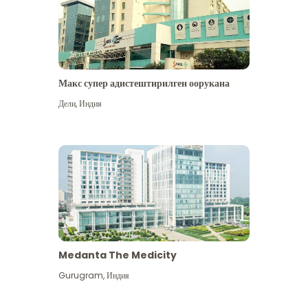
Макс супер адистештирилген оорукана
Дели
,
Индия
Medanta The Medicity
Gurugram
,
Индия