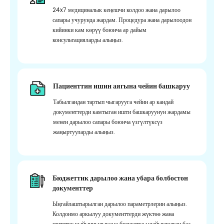
24x7 медициналык кеңешчи колдоо жана дарылоо
сапары учурунда жардам. Процедура жана дарылоодон
кийинки кам көрүү боюнча ар дайым
консультацияларды алыңыз.
Пациенттин ишин аягына чейин башкаруу
Табылгандан тартып чыгарууга чейин ар кандай
документтерди камтыган ишти башкаруунун жардамы
менен дарылоо сапары боюнча үзгүлтүксүз
жаңыртууларды алыңыз.
Бюджеттик дарылоо жана убара болбостон
документтер
Ыңгайлаштырылган дарылоо параметрлерин алыңыз.
Колдонмо аркылуу документтерди жүктөө жана
иштетүү кыйынчылыксыз бюджетке ылайыкталган баа