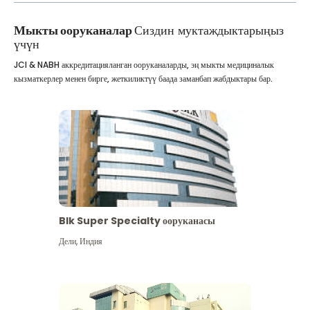
Мыкты ооруканалар
Сиздин муктаждыктарыңыз
үчүн
JCI & NABH аккредитацияланган ооруканаларды, эң мыкты медициналык
кызматкерлер менен бирге, жеткиликтүү баада заманбап жабдыктары бар.
Blk Super Specialty ооруканасы
Дели
,
Индия