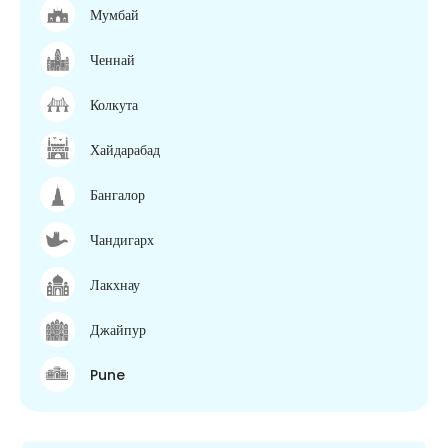
Мумбай
Ченнай
Колкута
Хайдарабад
Бангалор
Чандигарх
Лакхнау
Джайпур
Pune