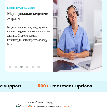
Биздин артыкчылыктар
Б
Медициналык кеңешчи
О
Жардам
К
Биздин тажрыйбалуу медициналык
Д
кеңешчилерден үзгүлтүксүз колдоо
ж
алыңыз. Сизге эң жакшы
р
кеңештерди жана көрсөтмөлөрдү
т
берет.
о
t
500+
Treatment Options
тизе
Алмаштыруу
*
Пакеттин башталышы
$3500