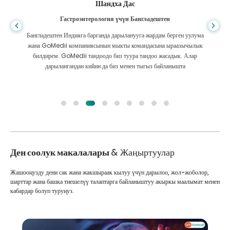
Шандха Дас
Гастроэнтерология үчүн Бангладештен
Бангладештен Индияга барганда дарыланууга жардам берген уулума
жана GoMedii компаниясынын мыкты командасына ыраазычылык
билдирем. GoMedii тандоодо биз туура тандоо жасадык. Алар
дарылангандан кийин да биз менен тыгыз байланышта
Ден соолук макалалары
& Жаңыртуулар
Жашооңузду дени сак жана жакшыраак кылуу үчүн дарылоо, жол-жоболор,
шарттар жана башка тиешелүү талаптарга байланыштуу акыркы маалымат менен
кабардар болуп туруңуз.