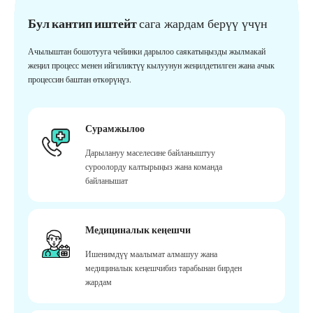
Бул кантип иштейт
сага жардам берүү үчүн
Ачылыштан бошотууга чейинки дарылоо саякатыңызды жылмакай
жеңил процесс менен ийгиликтүү кылуунун жеңилдетилген жана ачык
процессин баштан өткөрүңүз.
Сурамжылоо
Дарылануу маселесине байланыштуу
суроолорду калтырыңыз жана команда
байланышат
Медициналык кеңешчи
Ишенимдүү маалымат алмашуу жана
медициналык кеңешчибиз тарабынан бирден
жардам