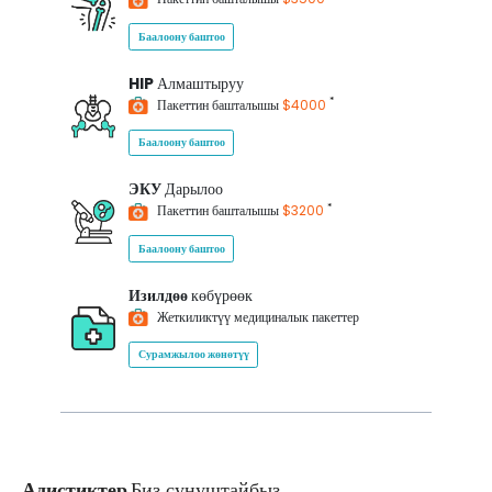
Баалоону баштоо
HIP
Алмаштыруу
*
Пакеттин башталышы
$4000
Баалоону баштоо
ЭКУ
Дарылоо
*
Пакеттин башталышы
$3200
Баалоону баштоо
Изилдөө
көбүрөөк
Жеткиликтүү медициналык пакеттер
Сурамжылоо жөнөтүү
Адистиктер
Биз сунуштайбыз