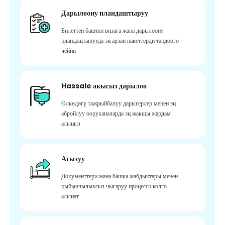
Дарылоону пландаштыруу
Билеттен баштап визага жана дарылоону
пландаштырууда эң арзан пакеттерди тандоого
чейин
Hassale акысыз дарылоо
Өлкөдөгү тажрыйбалуу дарыгерлер менен эң
абройлуу ооруканаларда эң жакшы жардам
алыңыз
Агызуу
Документтери жана башка жабдыктары менен
кыйынчылыксыз чыгаруу процесси колго
алынат