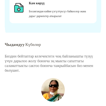
Кам көрүү
Босангандан кийин үзгүлтүксүз байкоолор жана
дары-дармектер аткарылат
Чыдамдуу
Күбөлөр
Биздин бейтаптар келечектеги чоң байланышты түзүү
үчүн дарылоо жолу боюнча эң мыкты сапаттагы
саламаттыкты сактоо боюнча тажрыйбасын биз менен
бөлүшөт.