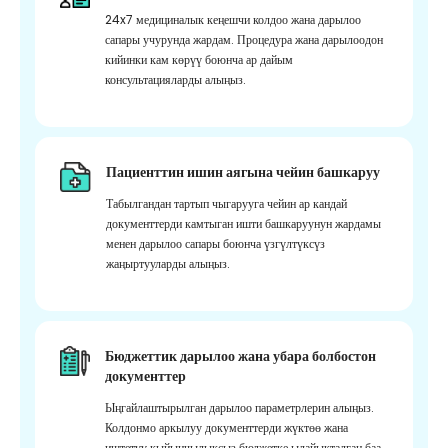
24x7 медициналык кеңешчи колдоо жана дарылоо
сапары учурунда жардам. Процедура жана дарылоодон
кийинки кам көрүү боюнча ар дайым
консультацияларды алыңыз.
Пациенттин ишин аягына чейин башкаруу
Табылгандан тартып чыгарууга чейин ар кандай
документтерди камтыган ишти башкаруунун жардамы
менен дарылоо сапары боюнча үзгүлтүксүз
жаңыртууларды алыңыз.
Бюджеттик дарылоо жана убара болбостон
документтер
Ыңгайлаштырылган дарылоо параметрлерин алыңыз.
Колдонмо аркылуу документтерди жүктөө жана
иштетүү кыйынчылыксыз бюджетке ылайыкталган баа