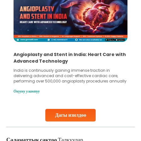
Angioplasty and Stent in India: Heart Care with
Advanced Technology
India is continuously gaining immense traction in
delivering advanced and cost-effective cardiac care,
performing over 500,000 angioplasty procedures annually
with a success rate exceeding 90%. Patients across the
Окууну улантуу
globe are searching for treatments like angioplasty and
stent placement in Indian hospitals, owing to the
combination of high-quality care and affordability.
Studies, such as one published
Дагы изилдөө
Continue Reading
Саламаттык сактоо
Талкуулар