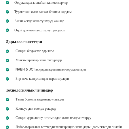
Ооруканадагы атайын кызматкерлер
Турак-жай жана саякат боюнча жардам
Алып кетүү жана түшүрүү жайлар
Оңой документтештирүү процесси
Дарылоо пакеттери
Сиздин бюджетте дарылоо
Мыкты врачтар жана хирургдар
NABH & JCI аккредитацияланган ооруканалары
Бир нече консультация параметрлери
Технологиялык чечимдер
Талап боюнча видеоконсультация
Коопсуз ден соолук рекорду
Сиздин дарылоону көзөмөлдөө жана пландаштыруу
Лабораториялык тесттерди тапшырыңыз жана дары-дармектерди онлайн