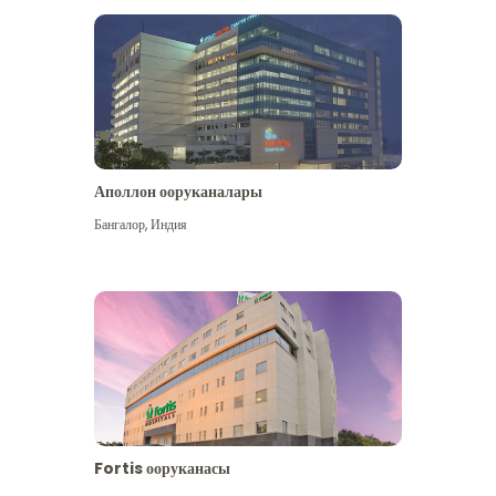
Аполлон ооруканалары
Көбүрөөк көрүү
Бангалор
,
Индия
Fortis ооруканасы