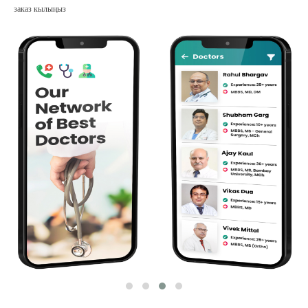
заказ кылыңыз