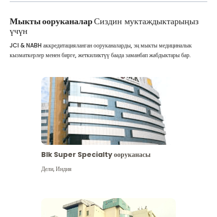
Мыкты ооруканалар
Сиздин муктаждыктарыңыз
үчүн
JCI & NABH аккредитацияланган ооруканаларды, эң мыкты медициналык
кызматкерлер менен бирге, жеткиликтүү баада заманбап жабдыктары бар.
Blk Super Specialty ооруканасы
Дели
,
Индия