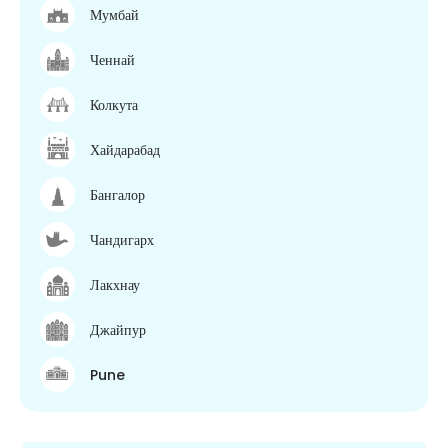
Мумбай
Ченнай
Колкута
Хайдарабад
Бангалор
Чандигарх
Лакхнау
Джайпур
Pune