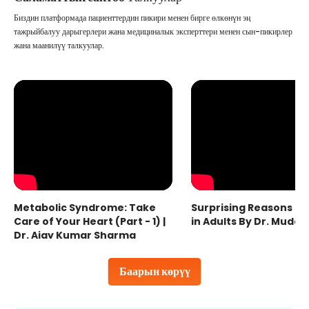
Биздин платформада пациенттердин пикири менен бирге өлкөнүн эң
тажрыйбалуу дарыгерлери жана медициналык эксперттери менен сын-пикирлер
жана маанилүү талкуулар.
Metabolic Syndrome: Take
Surprising Reasons fo
Care of Your Heart (Part - 1) |
in Adults By Dr. Mudas
Dr. Ajay Kumar Sharma
Баарын көрүү