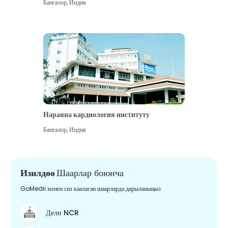
Бангалор
,
Индия
Нараяна кардиология институту
Бангалор
,
Индия
Изилдөө
Шаарлар боюнча
GoMedii менен сиз каалаган шаарларда дарыланыңыз
Дели NCR