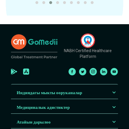
NABH Certified Healthcare
Platform
Индиядагы мыкты ооруканалар
Медициналык адистиктер
Атайын дарылоо