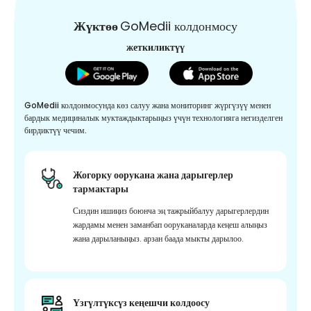
Жүктөө
GoMedii колдонмосу
жеткиликтүү
GoMedii колдонмосунда көз салуу жана мониторинг жүргүзүү менен
бардык медициналык муктаждыктарыңыз үчүн технологияга негизделген
бирдиктүү чечим.
Жогорку оорукана жана дарыгерлер
тармактары
Сиздин ишиңиз боюнча эң тажрыйбалуу дарыгерлердин
жардамы менен заманбап ооруканаларда кеңеш алыңыз
жана дарыланыңыз. арзан баада мыкты дарылоо.
Үзгүлтүксүз кеңешчи колдоосу