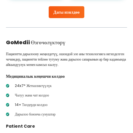
Дагы изилдөө
GoMedii
Өзгөчөлүктөрү
Пациентти дарылоону жеңилдетүү, ошондой эле аны технологияга негизделген
чечимдер, пациентти тейлөө тутуму жана дарылоо сапарынын ар бир кадамында
айкындуулук менен камсыз кылуу.
Медициналык кеңешчи колдоо
24x7* Жеткиликтүүлүк
Чалуу жана чат колдоо
14+ Тилдерди колдоо
Дарылоо боюнча сунуштар
Patient Care