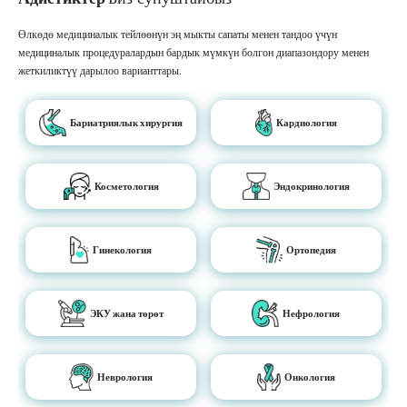
Өлкөдө медициналык тейлөөнүн эң мыкты сапаты менен тандоо үчүн
медициналык процедуралардын бардык мүмкүн болгон диапазондору менен
жеткиликтүү дарылоо варианттары.
Бариатриялык хирургия
Кардиология
Косметология
Эндокринология
Гинекология
Ортопедия
ЭКУ жана төрөт
Нефрология
Неврология
Онкология