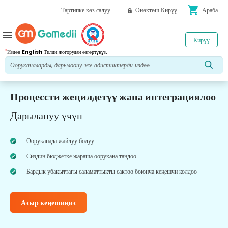
shopping_cart
Тартипке көз салуу
Өнөктөш Кирүү
Араба
menu
Кирүү
*
Издөө
English
Тилди жогорудан өзгөртүңүз.
Процессти жеңилдетүү жана интеграциялоо
Дарылануу үчүн
Ооруканада жайлуу болуу
Сиздин бюджетке жараша оорукана тандоо
Бардык убакыттагы саламаттыкты сактоо боюнча кеңешчи колдоо
Азыр кеңешиңиз