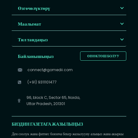
Өзгөчөлүктөрү
Маалымат
Тил тандаңыз
Байланышыңыз
ӨНӨКТӨШ БОЛУУ
connect@gomedii.com
(+91) 9311101477
96, block C, Sector 65, Noida,
Uttar Pradesh, 201301
БИЗДИН ГАЗЕТАГА ЖАЗЫЛЫҢЫЗ
Ден соолук жана фитнес боюнча бекер жазылууну алыңыз жана акыркы