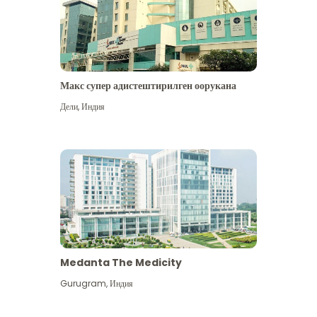
Макс супер адистештирилген оорукана
Дели
,
Индия
Medanta The Medicity
Gurugram
,
Индия