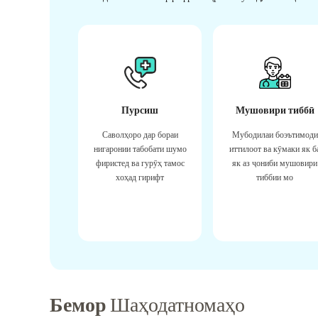
Пурсиш
Мушовири тиббӣ
Саволҳоро дар бораи
Мубодилаи боэътимоди
нигаронии табобати шумо
иттилоот ва кӯмаки як б
фиристед ва гурӯҳ тамос
як аз ҷониби мушовири
хоҳад гирифт
тиббии мо
Бемор
Шаҳодатномаҳо