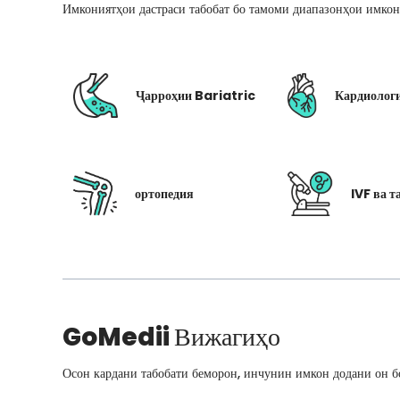
Имкониятҳои дастраси табобат бо тамоми диапазонҳои имкон
Ҷарроҳии Bariatric
Кардиолог
ортопедия
IVF ва т
GoMedii
Вижагиҳо
Осон кардани табобати беморон, инчунин имкон додани он бо