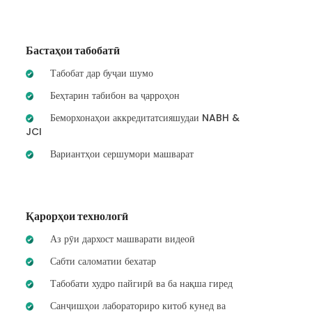
Бастаҳои табобатӣ
Табобат дар буҷаи шумо
Беҳтарин табибон ва ҷарроҳон
Беморхонаҳои аккредитатсияшудаи NABH &
JCI
Вариантҳои сершумори машварат
Қарорҳои технологӣ
Аз рӯи дархост машварати видеоӣ
Сабти саломатии бехатар
Табобати худро пайгирӣ ва ба нақша гиред
Санҷишҳои лабораториро китоб кунед ва