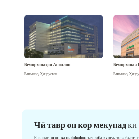
Беморхонаҳои Аполлон
Беморхонаи 
Бангалор
,
Ҳиндустон
Бангалор
,
Ҳинду
Чӣ тавр он кор мекунад
ки
Раванди осон ва шаффофро таҷриба кунед, то саёҳати 