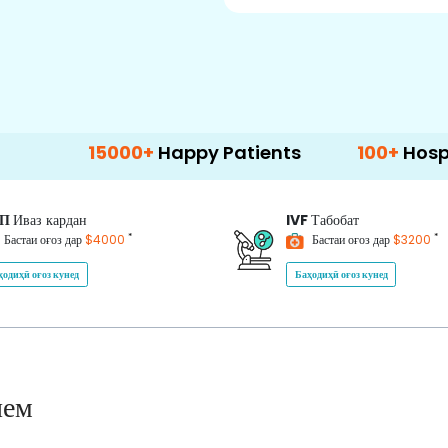
15000+
Happy Patients
100+
Hospitals & Cli
ИП
Иваз кардан
IVF
Табобат
*
*
Бастаи оғоз дар
$4000
Бастаи оғоз дар
$3200
ҳодиҳӣ оғоз кунед
Баҳодиҳӣ оғоз кунед
нем