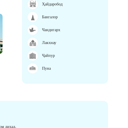
Ҳайдаробод
Бангалор
Чандигарх
Лакхнау
Ҷайпур
Пуна
ом диҳад.