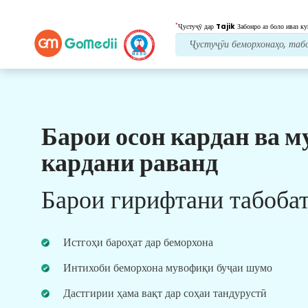
*
Ҷустуҷӯ дар
Tajik
Забонро аз боло иваз ку
Барои осон кардан ва м
Манфиатҳои мо
кардани раванд
Пас аз табобат
нигоҳубини пайравӣ
Барои гирифтани табоба
Дастгирии тиббӣ ва беморонро 24x7 бо дастаи
мо дастрас кунед, то ҳама вақт мушкилоти
шуморо ҳал кунад. Навсозии мунтазам дар
Истгоҳи бароҳат дар беморхона
бораи ниёзҳои табобати шумо.
Интихоби беморхона мувофиқи буҷаи шумо
Дастгирии ҳама вақт дар соҳаи тандурустӣ