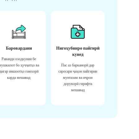
Баровардани
Нигоҳубинро пайгирӣ
кунед
Раванди озодкунии бе
мушкилот бо ҳуҷҷатҳо ва
Пас аз барканорӣ дар
дигар иншоотҳо ғамхорӣ
саросари ҷаҳон пайгирии
карда мешавад
мунтазам ва иҷрои
доруворӣ гирифта
мешавад