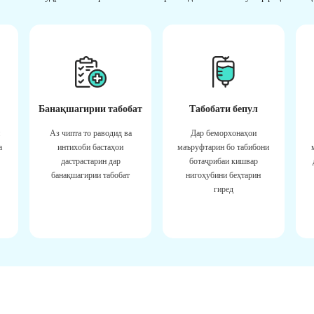
Банақшагирии табобат
Табобати бепул
Аз чипта то раводид ва
Дар беморхонаҳои
а
интихоби бастаҳои
маъруфтарин бо табибони
дастрастарин дар
ботаҷрибаи кишвар
банақшагирии табобат
нигоҳубини беҳтарин
гиред