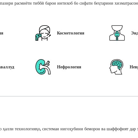
пазири расмиёти тиббӣ барои интихоб бо сифати беҳтарини хизматрасон
ия
Косметология
Эн
аваллуд
Нефрология
Нев
 ҳалли технологияҳо, системаи нигоҳубини беморон ва шаффофият дар ҳ