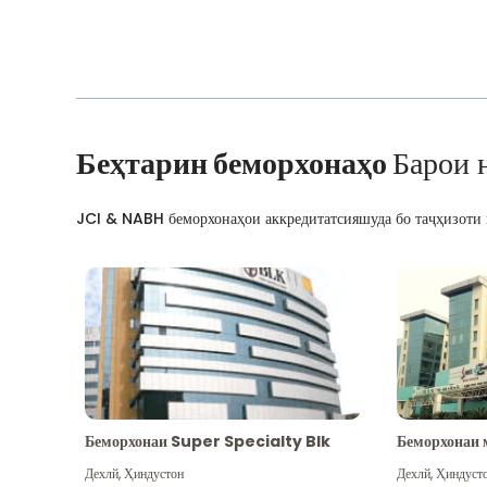
Беҳтарин беморхонаҳо
Барои 
JCI & NABH беморхонаҳои аккредитатсияшуда бо таҷҳизоти м
Беморхонаи Super Specialty Blk
Беморхонаи 
Дехлй
,
Ҳиндустон
Дехлй
,
Ҳиндуст