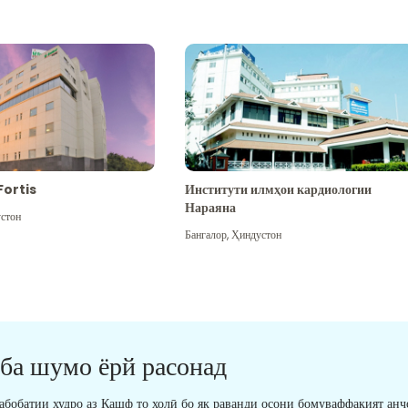
Fortis
Институти илмҳои кардиологии
Нараяна
стон
Бангалор
,
Ҳиндустон
 ба шумо ёрй расонад
табобатии худро аз Кашф то холӣ бо як раванди осони бомуваффақият анҷ