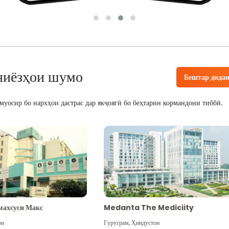
ниёзҳои шумо
Бештар дида
уосир бо нархҳои дастрас дар якҷоягӣ бо беҳтарин кормандони тиббӣ.
махсуси Макс
Medanta The Mediciity
он
Гуруграм
,
Ҳиндустон