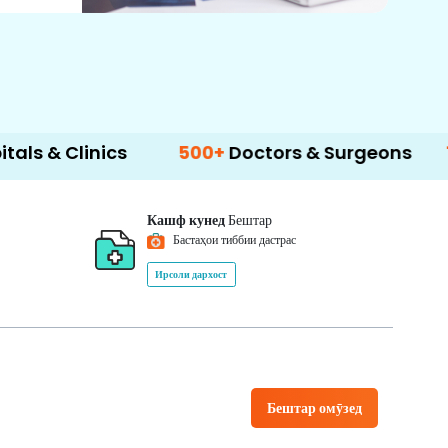
nics
500+
Doctors & Surgeons
14+
Langu
Кашф кунед
Бештар
Бастаҳои тиббии дастрас
Ирсоли дархост
Бештар омӯзед