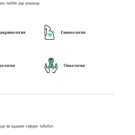
ии тиббӣ дар кишвар.
докринология
Гинекология
рология
Онкология
ар як қадами сафари табобат.