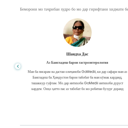
Беморони мо таҷрибаи худро бо мо дар гирифтани хидмати бе
Шандха Дас
Аз Бангладеш барои гастроэнтерология
, сифати
Ман ба писарам ва дастаи олиҷаноби GoMedii, ки дар сафари ман аз
дар ИМА ё
Бангладеш ба Ҳиндустон барои табобат ба ман кӯмак карданд,
 интизор
ташаккур гуфтам. Мо дар интихоби GoMedii интихоби дуруст
ашаккури
кардем. Онҳо ҳатто пас аз табобат бо мо робитаи бузург доранд