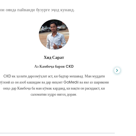
ои оянда пайванди бузурге эҷод кунанд.
Хид Сарат
Аз Камбоҷа барои CKD
CKD як ҳолати дарозмӯҳлат аст, ки бадтар мешавад. Ман муддати
Шумо ҳеҷ 
тӯлонӣ аз он азоб кашидам ва дар ниҳоят GoMedii ва яке аз шарикони
ки ман
онҳо дар Камбоҷа ба ман кӯмак карданд, ки вақти он расидааст, ки
надоштам
саломатии худро нигоҳ дорам.
Ма