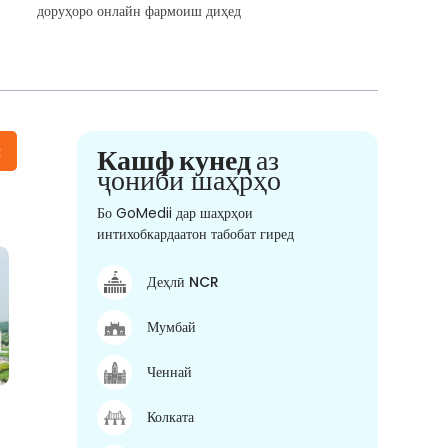
доруҳоро онлайн фармоиш диҳед
н
Кашф кунед
аз
ҷониби шаҳрҳо
Бо GoMedii дар шаҳрҳои
интихобкардаатон табобат гиред
Деҳлӣ NCR
Мумбай
Ченнай
Колката