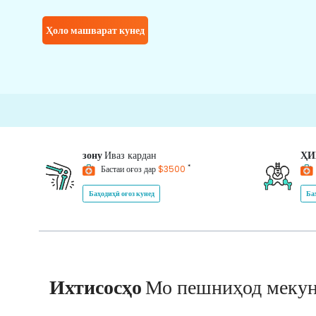
Ҳоло машварат кунед
зону
Иваз кардан
Ҳ
*
Бастаи оғоз дар
$3500
Баҳодиҳӣ оғоз кунед
Ба
Ихтисосҳо
Мо пешниҳод меку