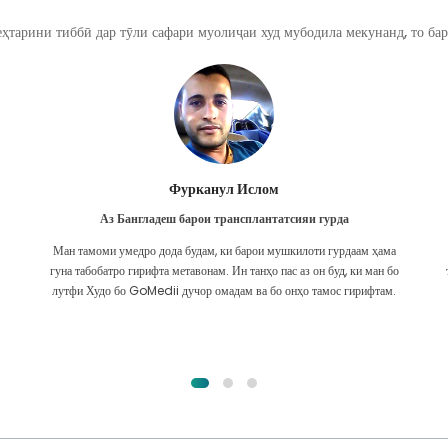
ҳтарини тиббӣ дар тӯли сафари муолиҷаи худ мубодила мекунанд, то бар
Фурканул Ислом
Аз Бангладеш барои трансплантатсияи гурда
Ман тамоми умедро дода будам, ки барои мушкилоти гурдаам ҳама
гуна табобатро гирифта метавонам. Ин танҳо пас аз он буд, ки ман бо
лутфи Худо бо GoMedii дучор омадам ва бо онҳо тамос гирифтам.