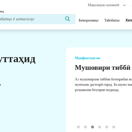
Мақолаҳои саломатӣ
нед.
Беморхонаҳо
Табобатҳо
Хиз
уттаҳид
Манфиатҳои мо
Мушовири тиббӣ
Аз мушовирони тиббии ботаҷрибаи м
т
мунтазам дастгирӣ гиред. Ба шумо ма
роҳнамоии беҳтарин медиҳад.