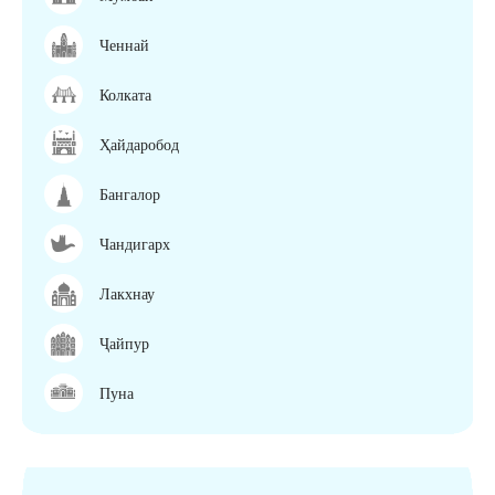
Ченнай
Колката
Ҳайдаробод
Бангалор
Чандигарх
Лакхнау
Ҷайпур
Пуна