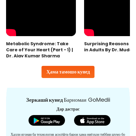
Metabolic Syndrome: Take
Surprising Reasons fo
Care of Your Heart (Part - 1) |
in Adults By Dr. Mudas
Dr. Ajay Kumar Sharma
Ҳама тамошо кунед
Зеркашӣ кунед
Барномаи GoMedii
Дар дастрас
Ҳалли ягонаи ба технология асосёфта барои ҳама ниёзҳои тиббии шумо бо