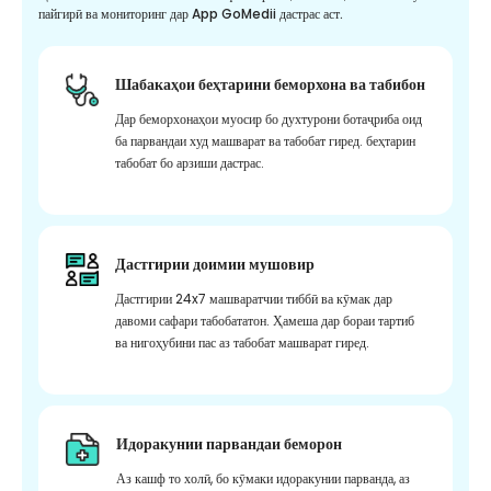
пайгирӣ ва мониторинг дар App GoMedii дастрас аст.
Шабакаҳои беҳтарини беморхона ва табибон
Дар беморхонаҳои муосир бо духтурони ботаҷриба оид
ба парвандаи худ машварат ва табобат гиред. беҳтарин
табобат бо арзиши дастрас.
Дастгирии доимии мушовир
Дастгирии 24x7 машваратчии тиббӣ ва кӯмак дар
давоми сафари табобататон. Ҳамеша дар бораи тартиб
ва нигоҳубини пас аз табобат машварат гиред.
Идоракунии парвандаи беморон
Аз кашф то холӣ, бо кӯмаки идоракунии парванда, аз