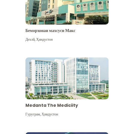
Беморхонаи махсуси Макс
Дехлй
,
Ҳиндустон
Medanta The Mediciity
Гуруграм
,
Ҳиндустон