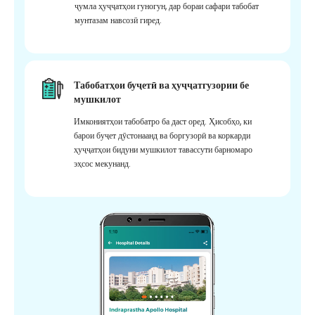
ҷумла ҳуҷҷатҳои гуногун, дар бораи сафари табобат
мунтазам навсозӣ гиред.
Табобатҳои буҷетӣ ва ҳуҷҷатгузории бе
мушкилот
Имкониятҳои табобатро ба даст оред. Ҳисобҳо, ки
барои буҷет дӯстонаанд ва боргузорӣ ва коркарди
ҳуҷҷатҳои бидуни мушкилот тавассути барномаро
эҳсос мекунанд.