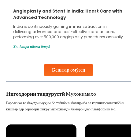
5 Essential Steps for Effective Human Sperm
Collection and Processing Methods
Human sperm collection and processing are critical steps
in advanced reproductive techniques like In Vitro
Fertilization (IVF) and intrauterine insemination (IUI). These
methods enable medical professionals to tackle fertility
Хонданро идома диҳед
challenges and help couples achieve their dream of
parenthood. Skilled technicians collect sperm using
specialized procedures to ensure optimal quality. Once
collected, they process the
Бештар омӯзед
Continue Reading
Нигоҳдории тандурустӣ
Муҳокимаҳо
Баррасиҳо ва баҳсҳои муҳим бо табибони ботаҷриба ва коршиносони тиббии
кишвар дар баробари фикру мулоҳизаҳои беморон дар платформаи мо.