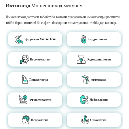
Ихтисосҳо
Мо пешниҳод мекунем
Имкониятҳои дастраси табобат бо тамоми диапазонҳои имконпазири расмиёти
тиббӣ барои интихоб бо сифати беҳтарини хизматрасонии тиббӣ дар кишвар.
Ҷарроҳии Bariatric
Кардиология
Косметология
Эндокринология
Гинекология
ортопедия
IVF ва таваллуд
Нефрология
Неврология
Онкология