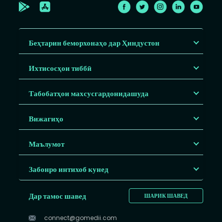
Беҳтарин беморхонаҳо дар Ҳиндустон
Ихтисосҳои тиббӣ
Табобатҳои махсусгардонидашуда
Вижагиҳо
Маълумот
Забонро интихоб кунед
Дар тамос шавед
ШАРИК ШАВЕД
connect@gomedii.com