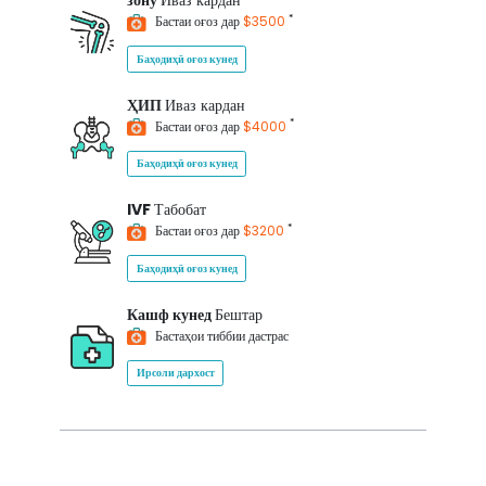
зону
Иваз кардан
*
Бастаи оғоз дар
$3500
Баҳодиҳӣ оғоз кунед
ҲИП
Иваз кардан
*
Бастаи оғоз дар
$4000
Баҳодиҳӣ оғоз кунед
IVF
Табобат
*
Бастаи оғоз дар
$3200
Баҳодиҳӣ оғоз кунед
Кашф кунед
Бештар
Бастаҳои тиббии дастрас
Ирсоли дархост