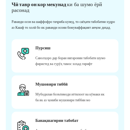
Чӣ тавр он кор мекунад
ки ба шумо ёрй
расонад
Раванди осон ва шаффофро таҷриба кунед, то саёҳати табобатии худро
аз Кашф то холӣ бо як раванди осони бомуваффақият анҷом диҳад.
Пурсиш
Саволҳоро дар бораи нигаронии табобати шумо
фиристед ва гурӯҳ тамос хоҳад гирифт
Мушовири тиббӣ
Мубодилаи боэътимоди иттилоот ва кӯмаки як
ба як аз ҷониби мушовири тиббии мо
Банақшагирии табобат