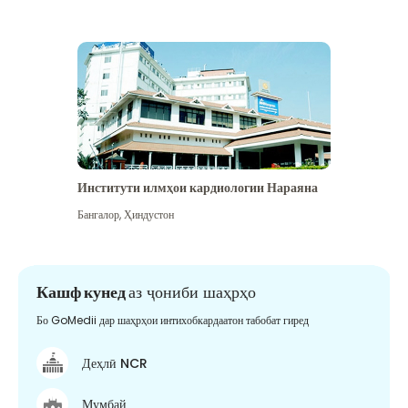
Институти илмҳои кардиологии Нараяна
Бангалор
,
Ҳиндустон
Кашф кунед
аз ҷониби шаҳрҳо
Бо GoMedii дар шаҳрҳои интихобкардаатон табобат гиред
Деҳлӣ NCR
Мумбай