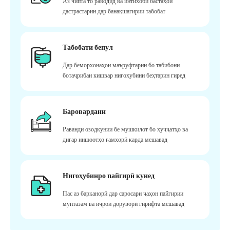
Аз чипта то раводид ва интихоби бастаҳои
дастрастарин дар банақшагирии табобат
Табобати бепул
Дар беморхонаҳои маъруфтарин бо табибони
ботаҷрибаи кишвар нигоҳубини беҳтарин гиред
Баровардани
Раванди озодкунии бе мушкилот бо ҳуҷҷатҳо ва
дигар иншоотҳо ғамхорӣ карда мешавад
Нигоҳубинро пайгирӣ кунед
Пас аз барканорӣ дар саросари ҷаҳон пайгирии
мунтазам ва иҷрои доруворӣ гирифта мешавад