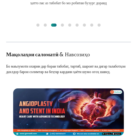
ҳатто пас аз табобат бо мо робитаи бузург доранд
Мақолаҳои саломатӣ
& Навсозиҳо
Бо маълумоти охирин дар бораи табобат, тартиб, шароит ва дигар талаботҳои
дахлдор барои солимтар ва беҳтар кардани ҳаёти шумо огоҳ шавед.