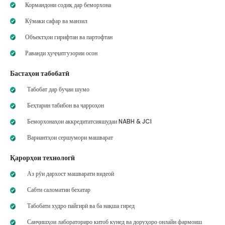
Кормандони содиқ дар беморхона
Кӯмаки сафар ва манзил
Объектҳои гирифтан ва партофтан
Раванди ҳуҷҷатгузории осон
Бастаҳои табобатӣ
Табобат дар буҷаи шумо
Беҳтарин табибон ва ҷарроҳон
Беморхонаҳои аккредитатсияшудаи NABH & JCI
Вариантҳои сершумори машварат
Қарорҳои технологӣ
Аз рӯи дархост машварати видеоӣ
Сабти саломатии бехатар
Табобати худро пайгирӣ ва ба нақша гиред
Санҷишҳои лабораториро китоб кунед ва доруҳоро онлайн фармоиш