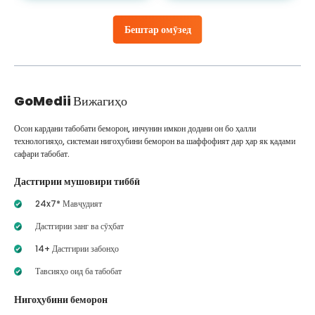
Бештар омӯзед
GoMedii
Вижагиҳо
Осон кардани табобати беморон, инчунин имкон додани он бо ҳалли
технологияҳо, системаи нигоҳубини беморон ва шаффофият дар ҳар як қадами
сафари табобат.
Дастгирии мушовири тиббӣ
24x7* Мавҷудият
Дастгирии занг ва сӯҳбат
14+ Дастгирии забонҳо
Тавсияҳо оид ба табобат
Нигоҳубини беморон