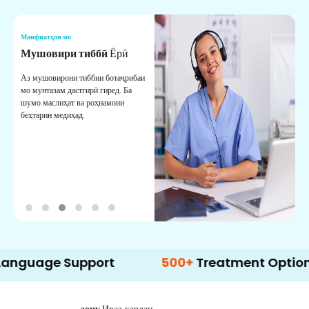
Манфиатҳои мо
М
Мушовири тиббӣ
Ёрӣ
В
М
Аз мушовирони тиббии ботаҷрибаи
мо мунтазам дастгирӣ гиред. Ба
М
шумо маслиҳат ва роҳнамоии
б
беҳтарин медиҳад.
д
б
e Support
500+
Treatment Options