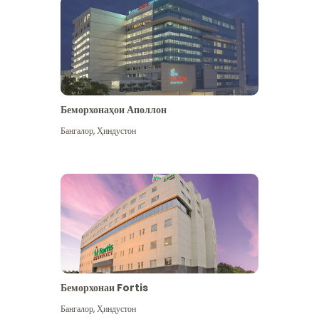
Беморхонаҳои Аполлон
Бангалор
,
Ҳиндустон
Бештар дидан
Беморхонаи Fortis
Бангалор
,
Ҳиндустон