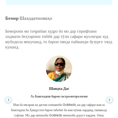
Бемор
Шаҳодатномаҳо
Беморони мо таҷрибаи худро бо мо дар гирифтани
хидмати беҳтарини тиббӣ дар тӯли сафари муолиҷаи худ
мубодила мекунанд, то барои оянда пайванди бузурге эҷод
кунанд.
Шандха Дас
Аз Бангладеш барои гастроэнтерология
Ман ба писарам ва дастаи олиҷаноби GoMedii, ки дар сафари ман аз
Бангладеш ба Ҳиндустон барои табобат ба ман кӯмак карданд, ташаккур
гуфтам. Мо дар интихоби GoMedii интихоби дуруст кардем. Онҳо