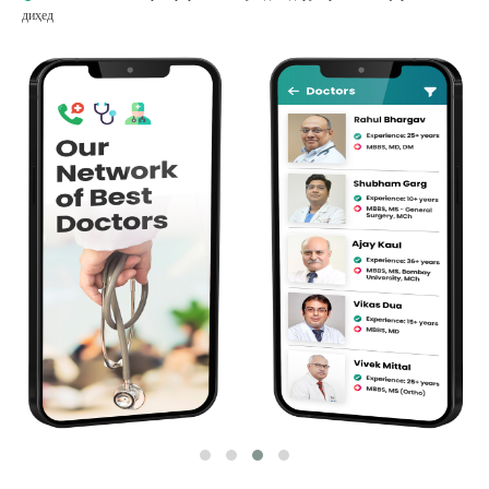
диҳед