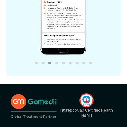
Платформаи Certified Health
NABH