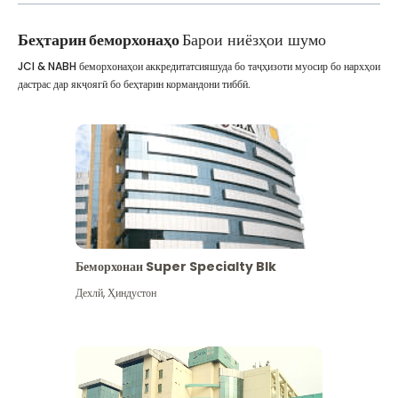
Беҳтарин беморхонаҳо
Барои ниёзҳои шумо
JCI & NABH беморхонаҳои аккредитатсияшуда бо таҷҳизоти муосир бо нархҳои
дастрас дар якҷоягӣ бо беҳтарин кормандони тиббӣ.
Беморхонаи Super Specialty Blk
Дехлй
,
Ҳиндустон