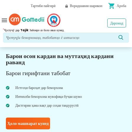
shopping_cart
Тартиби пайгирӣ
Воридшавии шарикон
Ароба
menu
Даромад
*
Ҷустуҷӯ дар
Tajik
Забонро аз боло иваз кунед.
Барои осон кардан ва муттаҳид кардани
раванд
Барои гирифтани табобат
Истгоҳи бароҳат дар беморхона
Интихоби беморхона мувофиқи буҷаи шумо
Дастгирии ҳама вақт дар соҳаи тандурустӣ
Ҳоло машварат кунед