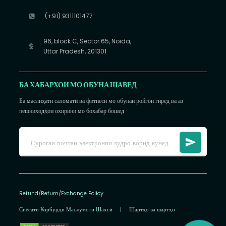
(+91) 9311101477
96, block C, Sector 65, Noida,
Uttar Pradesh, 201301
БА ХАБАРХОИ МО ОБУНА ШАВЕД
Ба маслиҳати саломатӣ ва фитнеси мо обунаи ройгон гиред ва аз
пешниҳодҳои охирини мо бохабар бошед
Refund/Return/Exchange Policy
Сиёсати Корбурди Маълумоти Шахсӣ
|
Шартҳо ва шартҳо