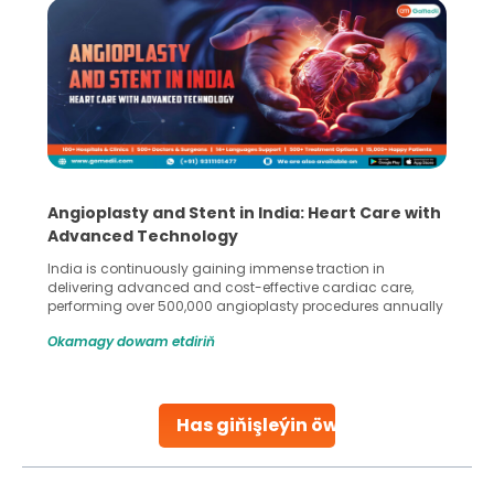
Angioplasty and Stent in India: Heart Care with
Advanced Technology
India is continuously gaining immense traction in
delivering advanced and cost-effective cardiac care,
performing over 500,000 angioplasty procedures annually
with a success rate exceeding 90%. Patients across the
Okamagy dowam etdiriň
globe are searching for treatments like angioplasty and
stent placement in Indian hospitals, owing to the
combination of high-quality care and affordability.
Studies, such as one published
Has giňişleýin öwreniň
Continue Reading