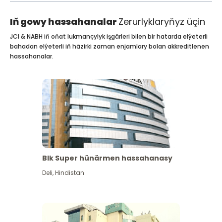
Iň gowy hassahanalar
Zerurlyklaryňyz üçin
JCI & NABH iň oňat lukmançylyk işgärleri bilen bir hatarda elýeterli
bahadan elýeterli iň häzirki zaman enjamlary bolan akkreditlenen
hassahanalar.
Blk Super hünärmen hassahanasy
Deli
,
Hindistan