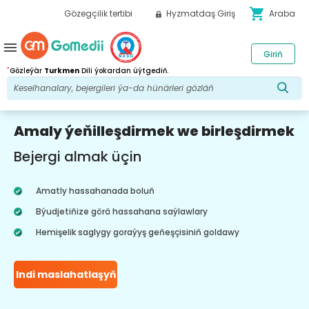
shopping_cart
Gözegçilik tertibi
Hyzmatdaş Giriş
Araba
menu
Giriň
*
Gözleýär
Turkmen
Dili ýokardan üýtgediň.
Amaly ýeňilleşdirmek we birleşdirmek
Bejergi almak üçin
Amatly hassahanada boluň
Býudjetiňize görä hassahana saýlawlary
Hemişelik saglygy goraýyş geňeşçisiniň goldawy
Indi maslahatlaşyň