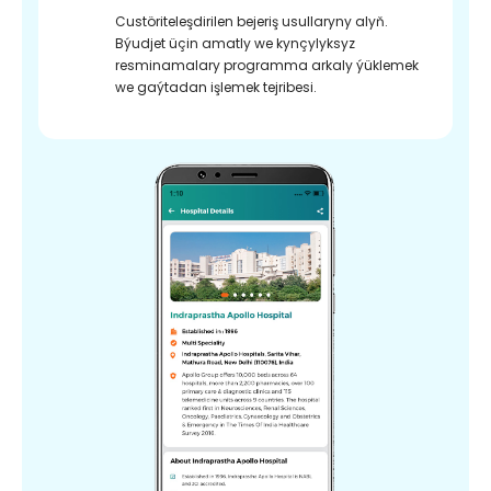
Custöriteleşdirilen bejeriş usullaryny alyň.
Býudjet üçin amatly we kynçylyksyz
resminamalary programma arkaly ýüklemek
we gaýtadan işlemek tejribesi.