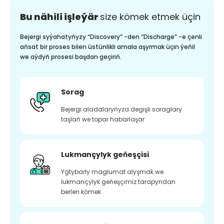
Bu nähili işleýär
size kömek etmek üçin
Bejergi syýahatyňyzy “Discovery” -den “Discharge” -e çenli
aňsat bir proses bilen üstünlikli amala aşyrmak üçin ýeňil
we aýdyň prosesi başdan geçiriň.
Sorag
Bejergi aladalaryňyza degişli soraglary
taşlaň we topar habarlaşar
Lukmançylyk geňeşçisi
Ygtybarly maglumat alyşmak we
lukmançylyk geňeşçimiz tarapyndan
berlen kömek