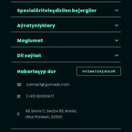
Specialöriteleşdirilen bejergiler
Aýratynlyklary
Maglumat
Dil saýlaň
Habarlaşyp dur
HYZMATDAŞ BOLUŇ
connect@gomedii.com
(+91) 9311101477
96, block C, Sector 65, Noida,
Uttar Pradesh, 201301