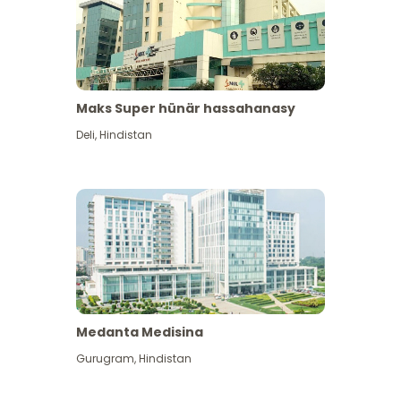
Maks Super hünär hassahanasy
Deli
,
Hindistan
Medanta Medisina
Gurugram
,
Hindistan