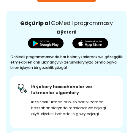
Göçürip al
GoMedii programmasy
Elýeterli
GoMedii programmasynda bar bolan yzarlamak we gözegçilik
etmek bilen ähli lukmançylyk zerurlyklaryňyza tehnologiýa
bilen işleýän bir gezeklik çözgüt.
Iň ýokary hassahanalar we
lukmanlar ulgamlary
Iň tejribeli lukmanlar bilen häzirki zaman
hassahanalarynda maslahat we bejergi
alyň. elýeterli bahada iň gowy bejergi.