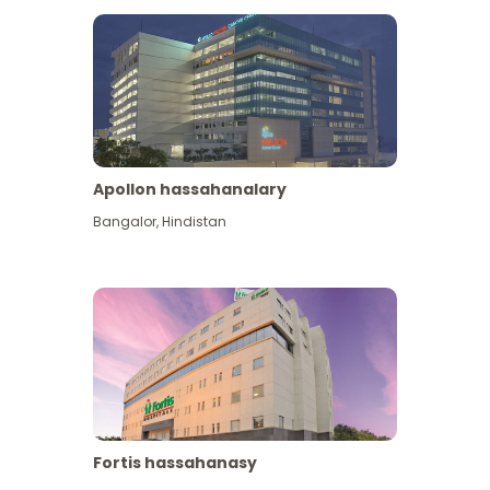
Apollon hassahanalary
Has giňişleýin gör
Bangalor
,
Hindistan
Fortis hassahanasy