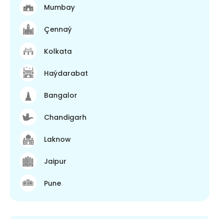
Mumbay
Çennaý
Kolkata
Haýdarabat
Bangalor
Chandigarh
Laknow
Jaipur
Pune