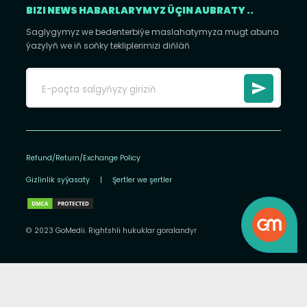
BIZI NEWS HABARLARYMYZ ÜÇIN AUBRATY ..
Saglygymyz we bedenterbiýe maslahatymyza mugt abuna
ýazylyň we iň soňky tekliplerimizi diňläň
Refund/Return/Exchange Policy
Gizlinlik syýasaty
|
Şertler we şertler
© 2023 GoMedii. Rightshli hukuklar goralandyr