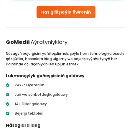
Has giňişleýin öwreniň
GoMedii
Aýratynlyklary
Näsagyň bejergisini ýeňilleşdirmek, şeýle hem tehnologiýa esasly
çözgütler, hassalara ideg ulgamy we bejeriş syýahatynyň her
ädiminde aç-açanlyk bilen üpjün etmek.
Lukmançylyk geňeşçisiniň goldawy
24x7* Elýeterlilik
Jaň we söhbetdeşlik goldawy
14+ Diller goldawy
Bejergi teklipleri
Näsaglara ideg