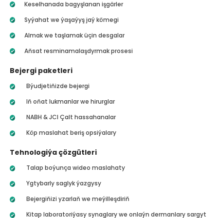
Keselhanada bagyşlanan işgärler
Syýahat we ýaşaýyş jaý kömegi
Almak we taşlamak üçin desgalar
Aňsat resminamalaşdyrmak prosesi
Bejergi paketleri
Býudjetiňizde bejergi
Iň oňat lukmanlar we hirurglar
NABH & JCI Çalt hassahanalar
Köp maslahat beriş opsiýalary
Tehnologiýa çözgütleri
Talap boýunça wideo maslahaty
Ygtybarly saglyk ýazgysy
Bejergiňizi yzarlaň we meýilleşdiriň
Kitap laboratoriýasy synaglary we onlaýn dermanlary sargyt