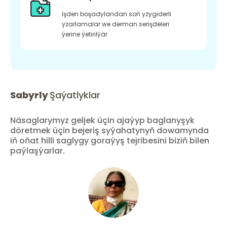
Işden boşadylandan soň yzygiderli
yzarlamalar we derman serişdeleri
ýerine ýetirilýär
Sabyrly
Şaýatlyklar
Näsaglarymyz geljek üçin ajaýyp baglanyşyk
döretmek üçin bejeriş syýahatynyň dowamynda
iň oňat hilli saglygy goraýyş tejribesini biziň bilen
paýlaşýarlar.