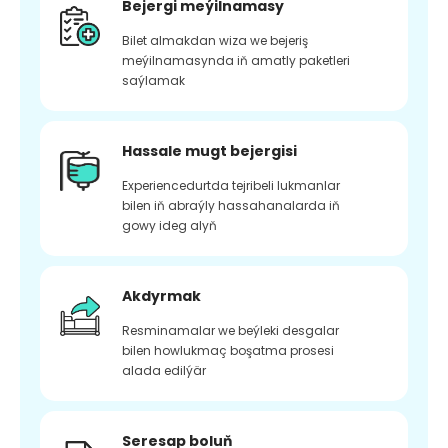
Bejergi meýilnamasy
Bilet almakdan wiza we bejeriş
meýilnamasynda iň amatly paketleri
saýlamak
Hassale mugt bejergisi
Experiencedurtda tejribeli lukmanlar
bilen iň abraýly hassahanalarda iň
gowy ideg alyň
Akdyrmak
Resminamalar we beýleki desgalar
bilen howlukmaç boşatma prosesi
alada edilýär
Seresap boluň