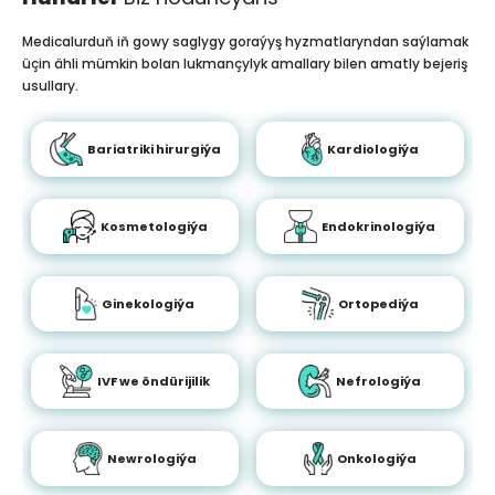
Medicalurduň iň gowy saglygy goraýyş hyzmatlaryndan saýlamak
üçin ähli mümkin bolan lukmançylyk amallary bilen amatly bejeriş
usullary.
Bariatriki hirurgiýa
Kardiologiýa
Kosmetologiýa
Endokrinologiýa
Ginekologiýa
Ortopediýa
IVF we öndürijilik
Nefrologiýa
Newrologiýa
Onkologiýa