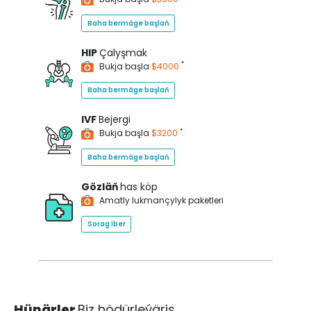
Baha bermäge başlaň
HIP
Çalyşmak
*
Bukja başla
$4000
Baha bermäge başlaň
IVF
Bejergi
*
Bukja başla
$3200
Baha bermäge başlaň
Gözläň
has köp
Amatly lukmançylyk paketleri
Sorag iber
Hünärler
Biz hödürleýäris