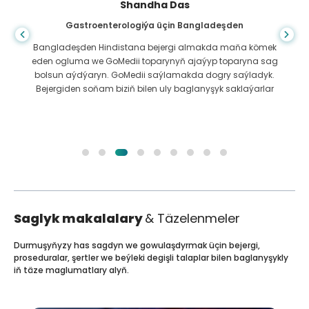
Shandha Das
Gastroenterologiýa üçin Bangladeşden
Bangladeşden Hindistana bejergi almakda maňa kömek
eden ogluma we GoMedii toparynyň ajaýyp toparyna sag
bolsun aýdýaryn. GoMedii saýlamakda dogry saýladyk.
Bejergiden soňam biziň bilen uly baglanyşyk saklaýarlar
Saglyk makalalary
& Täzelenmeler
Durmuşyňyzy has sagdyn we gowulaşdyrmak üçin bejergi,
proseduralar, şertler we beýleki degişli talaplar bilen baglanyşykly
iň täze maglumatlary alyň.