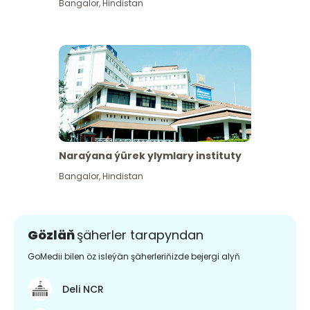
Bangalor
,
Hindistan
Naraýana ýürek ylymlary instituty
Bangalor
,
Hindistan
Gözläň
şäherler tarapyndan
GoMedii bilen öz isleýän şäherleriňizde bejergi alyň
Deli NCR