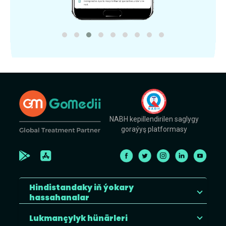
NABH kepillendirilen saglygy
goraýyş platformasy
Hindistandaky iň ýokary
hassahanalar
Lukmançylyk hünärleri