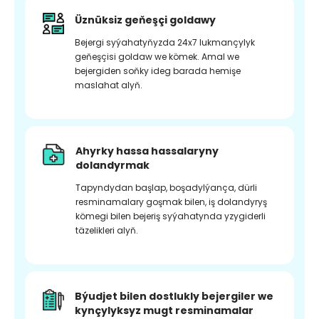
Üznüksiz geňeşçi goldawy
Bejergi syýahatyňyzda 24x7 lukmançylyk
geňeşçisi goldaw we kömek. Amal we
bejergiden soňky ideg barada hemişe
maslahat alyň.
Ahyrky hassa hassalaryny
dolandyrmak
Tapyndydan başlap, boşadylýança, dürli
resminamalary goşmak bilen, iş dolandyryş
kömegi bilen bejeriş syýahatynda yzygiderli
täzelikleri alyň.
Býudjet bilen dostlukly bejergiler we
kynçylyksyz mugt resminamalar