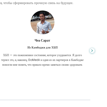
, чтобы сформировать прочную связь на будущее.
Чеа Сарат
Из Камбоджи для ХБП
ХБП — это пожизненное состояние, которое ухудшается. Я долго
Нико
терпел это, и, наконец, GoMedii и один из их партнеров в Камбодже
диагност
помогли мне понять, что пришло время заняться своим здоровьем.
были 