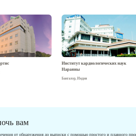
ртис
Институт кардиологических наук
Нараяны
я
Бангалор
,
Индия
мочь вам
ечения от обнаружения до выписки с помощью простого и плавного проц