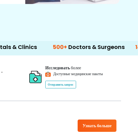
nics
500+
Doctors & Surgeons
14+
Langu
Исследовать
более
*
0
Доступные медицинские пакеты
Отправить запрос
Узнать больше