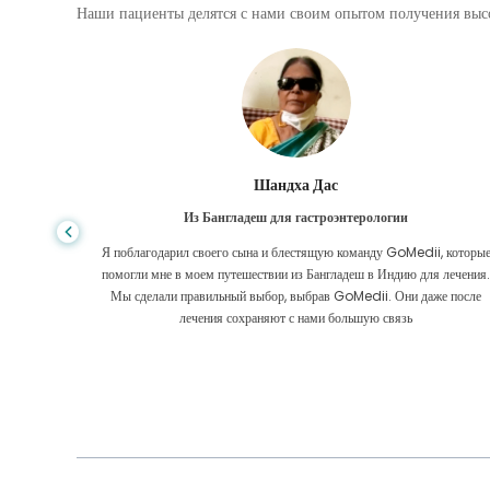
Наши пациенты делятся с нами своим опытом получения высо
Шандха Дас
Из Бангладеш для гастроэнтерологии
е того,
Я поблагодарил своего сына и блестящую команду GoMedii, которы
игде, даже
помогли мне в моем путешествии из Бангладеш в Индию для лечения
оровел
Мы сделали правильный выбор, выбрав GoMedii. Они даже после
 Большое
лечения сохраняют с нами большую связь