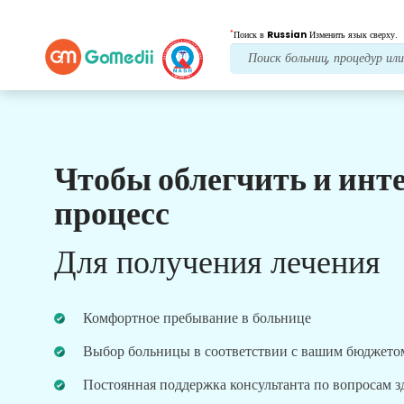
*
Поиск в
Russian
Изменить язык сверху.
Чтобы облегчить и инт
Наши преимущества
процесс
Лечение после
последующий уход
Для получения лечения
Получите круглосуточную медицинскую
поддержку и поддержку пациентов, а наша
команда всегда решит ваши проблемы.
Комфортное пребывание в больнице
Регулярные обновления о ваших потребностях в
лечении.
Выбор больницы в соответствии с вашим бюджето
Постоянная поддержка консультанта по вопросам 