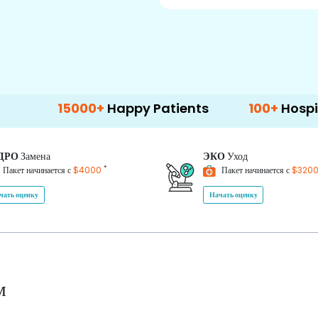
15000+
Happy Patients
100+
Hospitals & Cli
ДРО
Замена
ЭКО
Уход
*
Пакет начинается с
$4000
Пакет начинается с
$320
чать оценку
Начать оценку
м