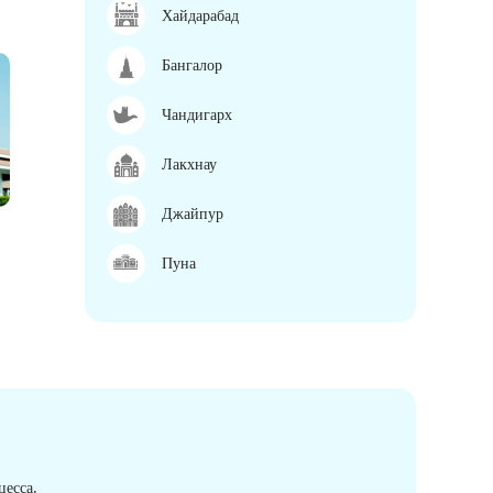
Хайдарабад
Бангалор
Чандигарх
Лакхнау
Джайпур
Пуна
есса.