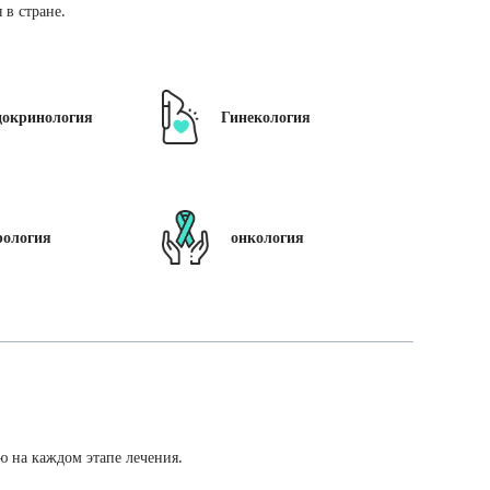
в стране.
докринология
Гинекология
рология
онкология
ю на каждом этапе лечения.