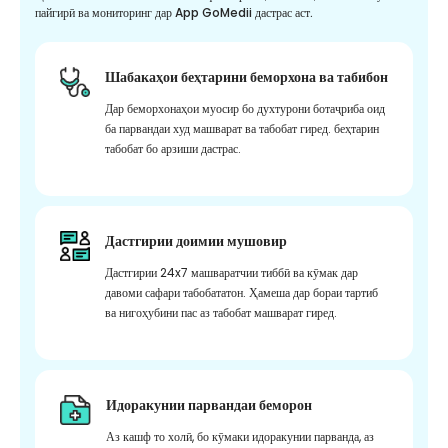
пайгирӣ ва мониторинг дар App GoMedii дастрас аст.
Шабакаҳои беҳтарини беморхона ва табибон
Дар беморхонаҳои муосир бо духтурони ботаҷриба оид
ба парвандаи худ машварат ва табобат гиред. беҳтарин
табобат бо арзиши дастрас.
Дастгирии доимии мушовир
Дастгирии 24x7 машваратчии тиббӣ ва кӯмак дар
давоми сафари табобататон. Ҳамеша дар бораи тартиб
ва нигоҳубини пас аз табобат машварат гиред.
Идоракунии парвандаи беморон
Аз кашф то холӣ, бо кӯмаки идоракунии парванда, аз