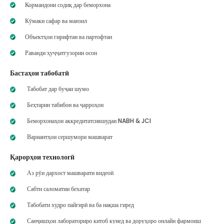
Кормандони содиқ дар беморхона
Кӯмаки сафар ва манзил
Объектҳои гирифтан ва партофтан
Раванди ҳуҷҷатгузории осон
Бастаҳои табобатӣ
Табобат дар буҷаи шумо
Беҳтарин табибон ва ҷарроҳон
Беморхонаҳои аккредитатсияшудаи NABH & JCI
Вариантҳои сершумори машварат
Қарорҳои технологӣ
Аз рӯи дархост машварати видеоӣ
Сабти саломатии бехатар
Табобати худро пайгирӣ ва ба нақша гиред
Санҷишҳои лабораториро китоб кунед ва доруҳоро онлайн фармоиш