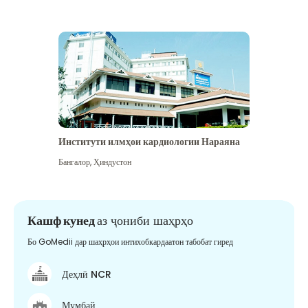
Институти илмҳои кардиологии Нараяна
Бангалор
,
Ҳиндустон
Кашф кунед
аз ҷониби шаҳрҳо
Бо GoMedii дар шаҳрҳои интихобкардаатон табобат гиред
Деҳлӣ NCR
Мумбай