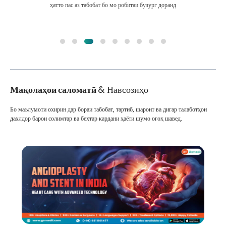
ҳатто пас аз табобат бо мо робитаи бузург доранд
Мақолаҳои саломатӣ
& Навсозиҳо
Бо маълумоти охирин дар бораи табобат, тартиб, шароит ва дигар талаботҳои
дахлдор барои солимтар ва беҳтар кардани ҳаёти шумо огоҳ шавед.