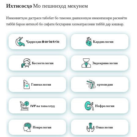
Ихтисосҳо
Мо пешниҳод мекунем
Имкониятҳои дастраси табобат бо тамоми диапазонҳои имконпазири расмиёти
тиббӣ барои интихоб бо сифати беҳтарини хизматрасонии тиббӣ дар кишвар.
Ҷарроҳии Bariatric
Кардиология
Косметология
Эндокринология
Гинекология
ортопедия
IVF ва таваллуд
Нефрология
Неврология
Онкология