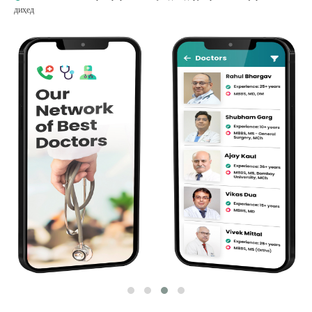
диҳед