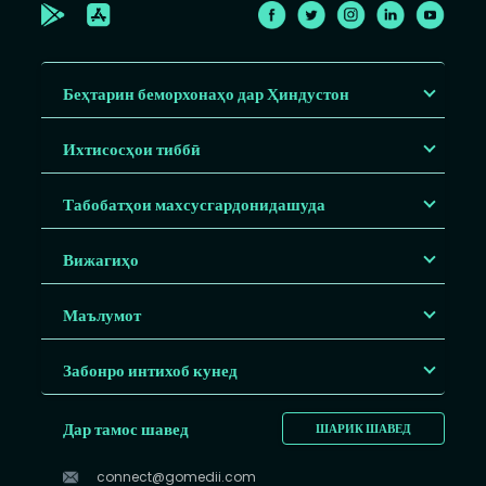
Беҳтарин беморхонаҳо дар Ҳиндустон
Ихтисосҳои тиббӣ
Табобатҳои махсусгардонидашуда
Вижагиҳо
Маълумот
Забонро интихоб кунед
Дар тамос шавед
ШАРИК ШАВЕД
connect@gomedii.com