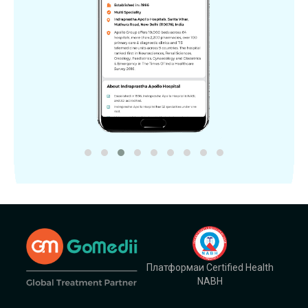
Платформаи Certified Health
NABH