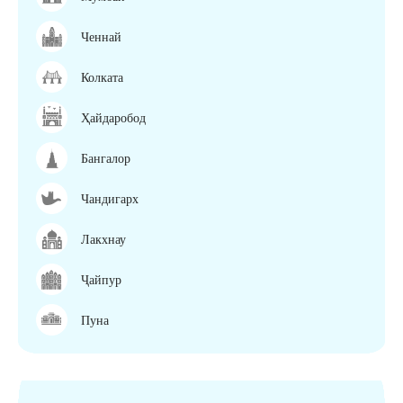
Ченнай
Колката
Ҳайдаробод
Бангалор
Чандигарх
Лакхнау
Ҷайпур
Пуна