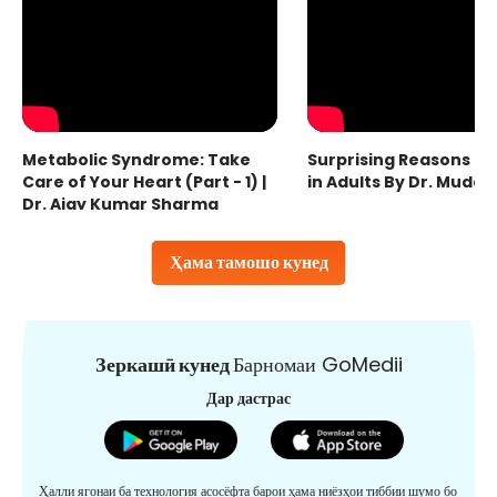
Metabolic Syndrome: Take
Surprising Reasons fo
Care of Your Heart (Part - 1) |
in Adults By Dr. Mudas
Dr. Ajay Kumar Sharma
Ҳама тамошо кунед
Зеркашӣ кунед
Барномаи GoMedii
Дар дастрас
Ҳалли ягонаи ба технология асосёфта барои ҳама ниёзҳои тиббии шумо бо