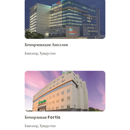
Беморхонаҳои Аполлон
Бангалор
,
Ҳиндустон
Бештар дидан
Беморхонаи Fortis
Бангалор
,
Ҳиндустон