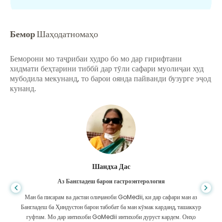
Бемор
Шаҳодатномаҳо
Беморони мо таҷрибаи худро бо мо дар гирифтани
хидмати беҳтарини тиббӣ дар тӯли сафари муолиҷаи худ
мубодила мекунанд, то барои оянда пайванди бузурге эҷод
кунанд.
Шандха Дас
Аз Бангладеш барои гастроэнтерология
Ман ба писарам ва дастаи олиҷаноби GoMedii, ки дар сафари ман аз
Бангладеш ба Ҳиндустон барои табобат ба ман кӯмак карданд, ташаккур
гуфтам. Мо дар интихоби GoMedii интихоби дуруст кардем. Онҳо