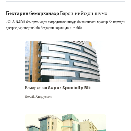
Беҳтарин беморхонаҳо
Барои ниёзҳои шумо
JCI & NABH беморхонаҳои аккредитатсияшуда бо таҷҳизоти муосир бо нархҳои
дастрас дар якҷоягӣ бо беҳтарин кормандони тиббӣ.
Беморхонаи Super Specialty Blk
Дехлй
,
Ҳиндустон