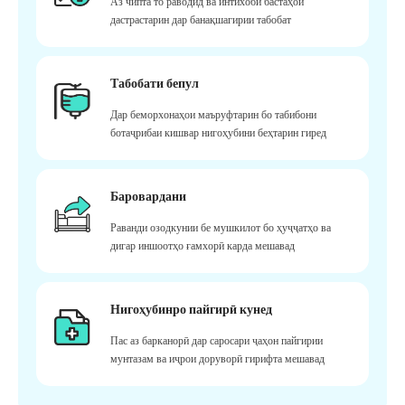
Аз чипта то раводид ва интихоби бастаҳои
дастрастарин дар банақшагирии табобат
Табобати бепул
Дар беморхонаҳои маъруфтарин бо табибони
ботаҷрибаи кишвар нигоҳубини беҳтарин гиред
Баровардани
Раванди озодкунии бе мушкилот бо ҳуҷҷатҳо ва
дигар иншоотҳо ғамхорӣ карда мешавад
Нигоҳубинро пайгирӣ кунед
Пас аз барканорӣ дар саросари ҷаҳон пайгирии
мунтазам ва иҷрои доруворӣ гирифта мешавад