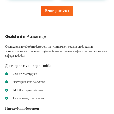
Бештар омӯзед
GoMedii
Вижагиҳо
Осон кардани табобати беморон, инчунин имкон додани он бо ҳалли
технологияҳо, системаи нигоҳубини беморон ва шаффофият дар ҳар як қадами
сафари табобат.
Дастгирии мушовири тиббӣ
24x7* Мавҷудият
Дастгирии занг ва сӯҳбат
14+ Дастгирии забонҳо
Тавсияҳо оид ба табобат
Нигоҳубини беморон