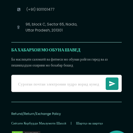
(+91) 9311101477
96, block C, Sector 65, Noida,
Uttar Pradesh, 201301
БА ХАБАРХОИ МО ОБУНА ШАВЕД
Ба маслиҳати саломатӣ ва фитнеси мо обунаи ройгон гиред ва аз
пешниҳодҳои охирини мо бохабар бошед
Refund/Return/Exchange Policy
Сиёсати Корбурди Маълумоти Шахсӣ
|
Шартҳо ва шартҳо