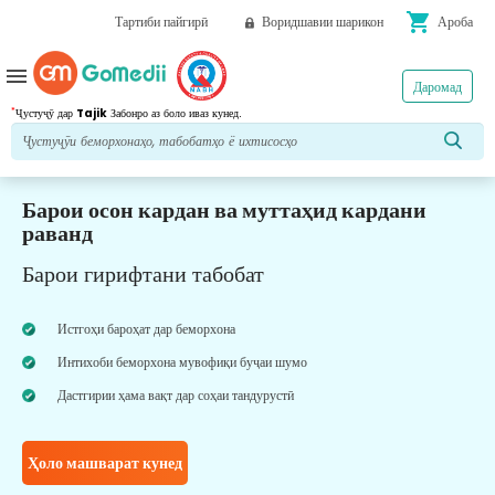
shopping_cart
Тартиби пайгирӣ
Воридшавии шарикон
Ароба
menu
Даромад
*
Ҷустуҷӯ дар
Tajik
Забонро аз боло иваз кунед.
Барои осон кардан ва муттаҳид кардани
раванд
Барои гирифтани табобат
Истгоҳи бароҳат дар беморхона
Интихоби беморхона мувофиқи буҷаи шумо
Дастгирии ҳама вақт дар соҳаи тандурустӣ
Ҳоло машварат кунед