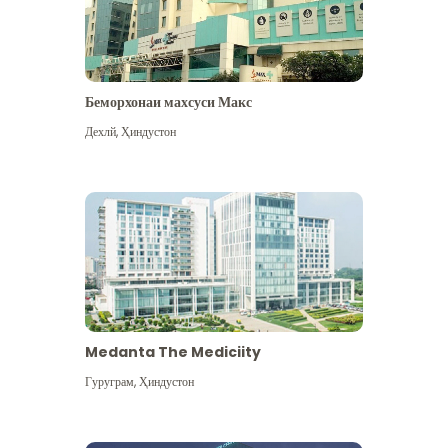
Беморхонаи махсуси Макс
Дехлй
,
Ҳиндустон
Medanta The Mediciity
Гуруграм
,
Ҳиндустон