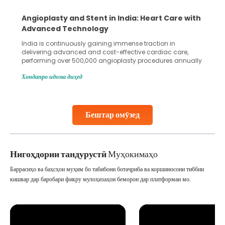
Angioplasty and Stent in India: Heart Care with
Advanced Technology
India is continuously gaining immense traction in
delivering advanced and cost-effective cardiac care,
performing over 500,000 angioplasty procedures annually
with a success rate exceeding 90%. Patients across the
Хонданро идома диҳед
globe are searching for treatments like angioplasty and
stent placement in Indian hospitals, owing to the
combination of high-quality care and affordability.
Studies, such as one published
Бештар омӯзед
Continue Reading
Нигоҳдории тандурустӣ
Муҳокимаҳо
Баррасиҳо ва баҳсҳои муҳим бо табибони ботаҷриба ва коршиносони тиббии
кишвар дар баробари фикру мулоҳизаҳои беморон дар платформаи мо.