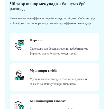
Чӣ тавр он кор мекунад
ки ба шумо ёрй
расонад
Раванди осон ва шаффофро таҷриба кунед, то саёҳати табобатии худро
аз Кашф то холӣ бо як раванди осони бомуваффақият анҷом диҳад.
Пурсиш
Саволҳоро дар бораи нигаронии табобати шумо
фиристед ва гурӯҳ тамос хоҳад гирифт
Мушовири тиббӣ
Мубодилаи боэътимоди иттилоот ва кӯмаки як
ба як аз ҷониби мушовири тиббии мо
Банақшагирии табобат