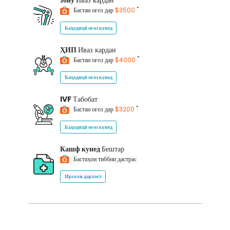
зону
Иваз кардан
*
Бастаи оғоз дар
$3500
Баҳодиҳӣ оғоз кунед
ҲИП
Иваз кардан
*
Бастаи оғоз дар
$4000
Баҳодиҳӣ оғоз кунед
IVF
Табобат
*
Бастаи оғоз дар
$3200
Баҳодиҳӣ оғоз кунед
Кашф кунед
Бештар
Бастаҳои тиббии дастрас
Ирсоли дархост