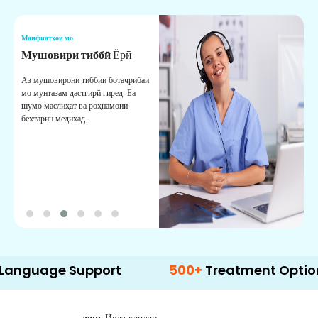
Манфиатҳои мо
М
Мушовири тиббӣ
Ёрӣ
В
М
Аз мушовирони тиббии ботаҷрибаи
мо мунтазам дастгирӣ гиред. Ба
М
шумо маслиҳат ва роҳнамоии
б
беҳтарин медиҳад.
д
б
e Support
500+
Treatment Options