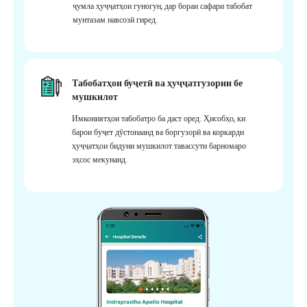
ҷумла ҳуҷҷатҳои гуногун, дар бораи сафари табобат
мунтазам навсозӣ гиред.
Табобатҳои буҷетӣ ва ҳуҷҷатгузории бе
мушкилот
Имкониятҳои табобатро ба даст оред. Ҳисобҳо, ки
барои буҷет дӯстонаанд ва боргузорӣ ва коркарди
ҳуҷҷатҳои бидуни мушкилот тавассути барномаро
эҳсос мекунанд.