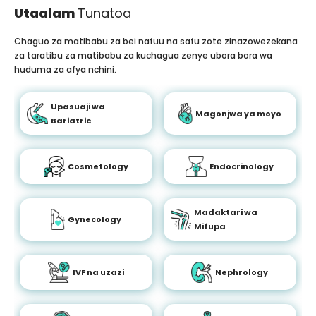
Utaalam
Tunatoa
Chaguo za matibabu za bei nafuu na safu zote zinazowezekana
za taratibu za matibabu za kuchagua zenye ubora bora wa
huduma za afya nchini.
Upasuaji wa
Magonjwa ya moyo
Bariatric
Cosmetology
Endocrinology
Madaktari wa
Gynecology
Mifupa
IVF na uzazi
Nephrology