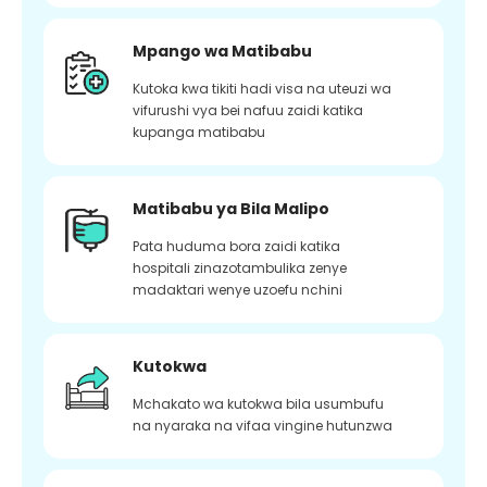
Mpango wa Matibabu
Kutoka kwa tikiti hadi visa na uteuzi wa
vifurushi vya bei nafuu zaidi katika
kupanga matibabu
Matibabu ya Bila Malipo
Pata huduma bora zaidi katika
hospitali zinazotambulika zenye
madaktari wenye uzoefu nchini
Kutokwa
Mchakato wa kutokwa bila usumbufu
na nyaraka na vifaa vingine hutunzwa