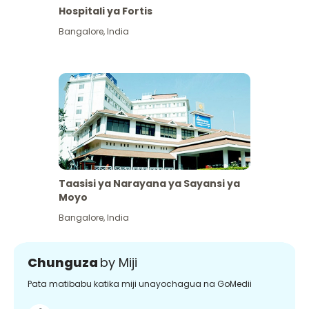
Hospitali ya Fortis
Bangalore
,
India
Taasisi ya Narayana ya Sayansi ya
Moyo
Bangalore
,
India
Chunguza
by Miji
Pata matibabu katika miji unayochagua na GoMedii