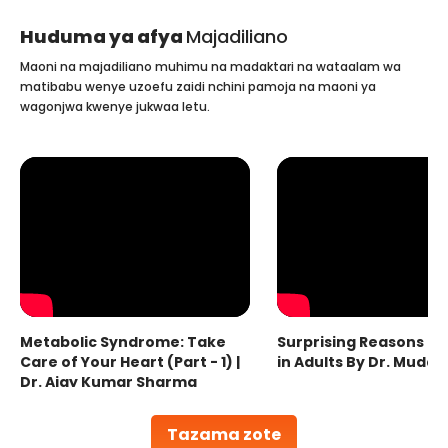
Huduma ya afya
Majadiliano
Maoni na majadiliano muhimu na madaktari na wataalam wa
matibabu wenye uzoefu zaidi nchini pamoja na maoni ya
wagonjwa kwenye jukwaa letu.
Metabolic Syndrome: Take
Surprising Reasons fo
Care of Your Heart (Part - 1) |
in Adults By Dr. Mudas
Dr. Ajay Kumar Sharma
Tazama zote