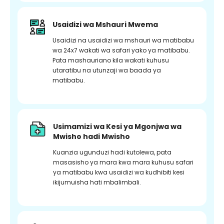
Usaidizi wa Mshauri Mwema
Usaidizi na usaidizi wa mshauri wa matibabu
wa 24x7 wakati wa safari yako ya matibabu.
Pata mashauriano kila wakati kuhusu
utaratibu na utunzaji wa baada ya
matibabu.
Usimamizi wa Kesi ya Mgonjwa wa
Mwisho hadi Mwisho
Kuanzia ugunduzi hadi kutolewa, pata
masasisho ya mara kwa mara kuhusu safari
ya matibabu kwa usaidizi wa kudhibiti kesi
ikijumuisha hati mbalimbali.