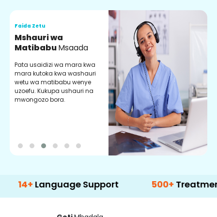
Faida Zetu
F
Mshauri wa
V
Matibabu
Msaada
U
Pata usaidizi wa mara kwa
U
mara kutoka kwa washauri
m
wetu wa matibabu wenye
z
uzoefu. Kukupa ushauri na
w
mwongozo bora.
b
Language Support
500+
Treatment Optio