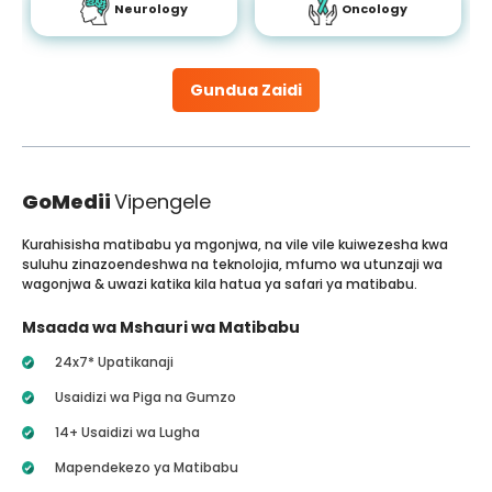
Neurology
Oncology
Gundua Zaidi
GoMedii
Vipengele
Kurahisisha matibabu ya mgonjwa, na vile vile kuiwezesha kwa
suluhu zinazoendeshwa na teknolojia, mfumo wa utunzaji wa
wagonjwa & uwazi katika kila hatua ya safari ya matibabu.
Msaada wa Mshauri wa Matibabu
24x7* Upatikanaji
Usaidizi wa Piga na Gumzo
14+ Usaidizi wa Lugha
Mapendekezo ya Matibabu