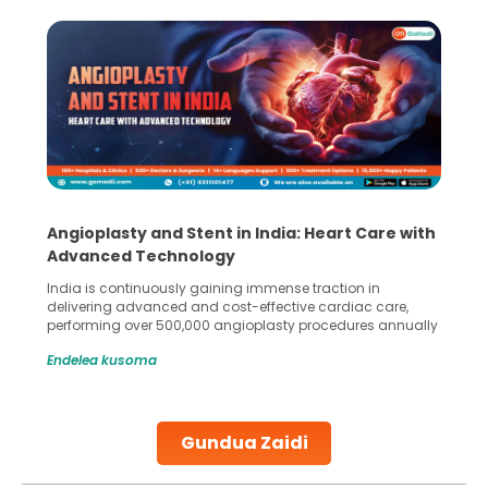
Angioplasty and Stent in India: Heart Care with
Advanced Technology
India is continuously gaining immense traction in
delivering advanced and cost-effective cardiac care,
performing over 500,000 angioplasty procedures annually
with a success rate exceeding 90%. Patients across the
Endelea kusoma
globe are searching for treatments like angioplasty and
stent placement in Indian hospitals, owing to the
combination of high-quality care and affordability.
Studies, such as one published
Gundua Zaidi
Continue Reading