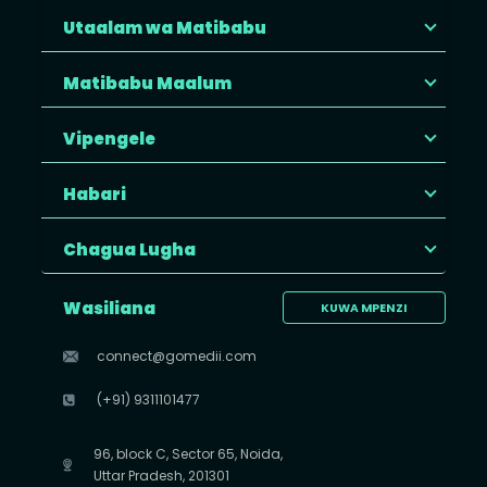
Utaalam wa Matibabu
Matibabu Maalum
Vipengele
Habari
Chagua Lugha
Wasiliana
KUWA MPENZI
connect@gomedii.com
(+91) 9311101477
96, block C, Sector 65, Noida,
Uttar Pradesh, 201301