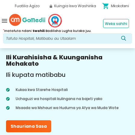
shopping_cart
Fuatilia Agizo
Kuingia kwa Washirika
Mkokoteni
menu
Weka sahihi
*
Inatafuta ndani
Swahili
Badilisha Lugha kutoka juu.
Ili Kurahisisha & Kuunganisha
Mchakato
Ili kupata matibabu
Kukaa kwa Starehe Hospitali
Uchaguzi wa hospitali kulingana na bajeti yako
Msaada wa Mshauri wa Huduma ya Afya wa Muda Wote
Shauriana Sasa