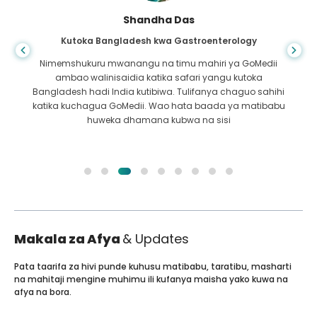
Shandha Das
Kutoka Bangladesh kwa Gastroenterology
Nimemshukuru mwanangu na timu mahiri ya GoMedii
ambao walinisaidia katika safari yangu kutoka
Bangladesh hadi India kutibiwa. Tulifanya chaguo sahihi
katika kuchagua GoMedii. Wao hata baada ya matibabu
huweka dhamana kubwa na sisi
Makala za Afya
& Updates
Pata taarifa za hivi punde kuhusu matibabu, taratibu, masharti
na mahitaji mengine muhimu ili kufanya maisha yako kuwa na
afya na bora.