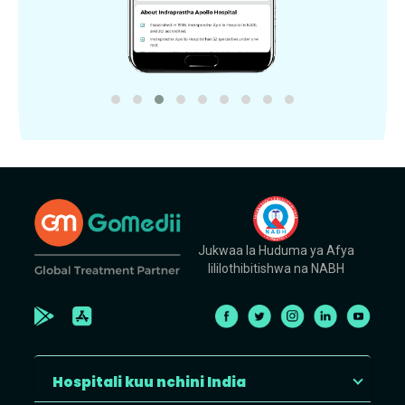
Jukwaa la Huduma ya Afya
lililothibitishwa na NABH
Hospitali kuu nchini India