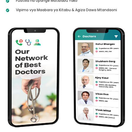
Fuatilia na Upange Matibabu Yako
Vipimo vya Maabara ya Kitabu & Agiza Dawa Mtandaoni