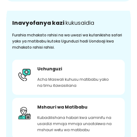
Inavyofanya kazi
kukusaidia
Furahia mchakato rahisi na wa uwazi wa kufanikisha safari
yako ya matibabu kutoka Ugunduzi hadi Uondoaji kwa
mchakato rahisi rahisi.
Uchunguzi
Acha Maswali kuhusu matibabu yako
na timu itawasiliana
Mshauri wa Matibabu
Kubadilishana habari kwa uaminifu na
usaidizi mmoja mmoja unaotolewa na
mshauri wetu wa matibabu