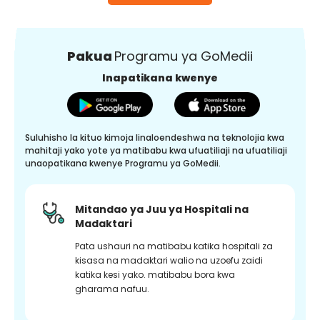
Pakua
Programu ya GoMedii
Inapatikana kwenye
Suluhisho la kituo kimoja linaloendeshwa na teknolojia kwa
mahitaji yako yote ya matibabu kwa ufuatiliaji na ufuatiliaji
unaopatikana kwenye Programu ya GoMedii.
Mitandao ya Juu ya Hospitali na
Madaktari
Pata ushauri na matibabu katika hospitali za
kisasa na madaktari walio na uzoefu zaidi
katika kesi yako. matibabu bora kwa
gharama nafuu.