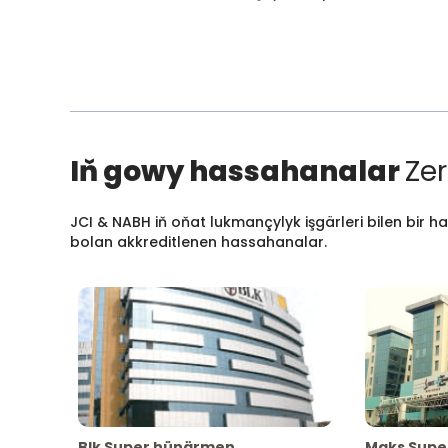
Iň gowy hassahanalar
Zer
JCI & NABH iň oňat lukmançylyk işgärleri bilen bir h
bolan akkreditlenen hassahanalar.
Blk Super hünärmen
Maks Supe