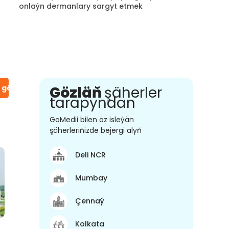
onlaýn dermanlary sargyt etmek
n gör
Gözläň
şäherler
tarapyndan
GoMedii bilen öz isleýän
şäherleriňizde bejergi alyň
Deli NCR
Mumbay
Çennaý
Kolkata