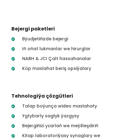
Bejergi paketleri
Býudjetiňizde bejergi
Iň oňat lukmanlar we hirurglar
NABH & JCI Çalt hassahanalar
Köp maslahat beriş opsiýalary
Tehnologiýa çözgütleri
Talap boýunça wideo maslahaty
Ygtybarly saglyk ýazgysy
Bejergiňizi yzarlaň we meýilleşdiriň
Kitap laboratoriýasy synaglary we