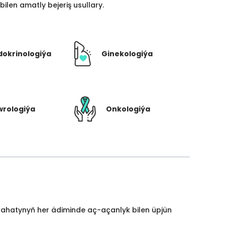
len amatly bejeriş usullary.
dokrinologiýa
Ginekologiýa
rologiýa
Onkologiýa
yýahatynyň her ädiminde aç-açanlyk bilen üpjün