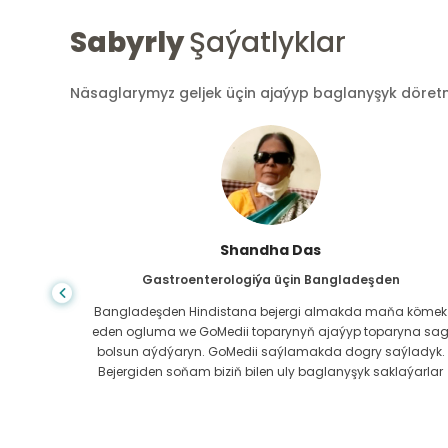
Sabyrly
Şaýatlyklar
Näsaglarymyz geljek üçin ajaýyp baglanyşyk döretmek
Shandha Das
Gastroenterologiýa üçin Bangladeşden
ndanam
Bangladeşden Hindistana bejergi almakda maňa kömek
ýerde,
eden ogluma we GoMedii toparynyň ajaýyp toparyna sa
az.
bolsun aýdýaryn. GoMedii saýlamakda dogry saýladyk.
erli
Bejergiden soňam biziň bilen uly baglanyşyk saklaýarlar
boluň!