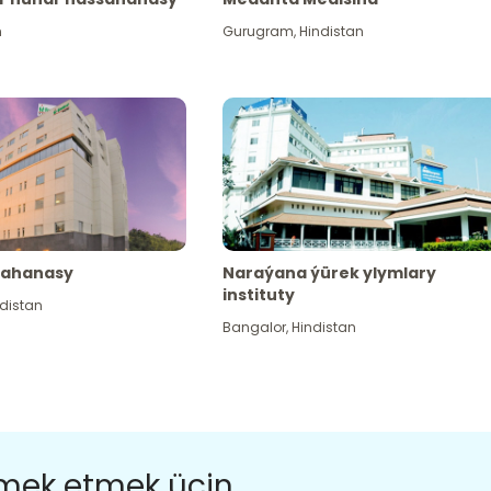
n
Gurugram
,
Hindistan
sahanasy
Naraýana ýürek ylymlary
instituty
distan
Bangalor
,
Hindistan
ömek etmek üçin