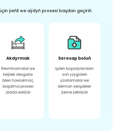
üçin ýeňil we aýdyň prosesi başdan geçiriň.
Akdyrmak
Seresap boluň
Resminamalar we
Işden boşadylandan
beýleki desgalar
soň yzygiderli
bilen howlukmaç
yzarlamalar we
boşatma prosesi
derman serişdeleri
alada edilýär
ýerine ýetirilýär