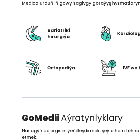
Medicalurduň iň gowy saglygy goraýyş hyzmatlarynd
Bariatriki
Kardiolo
hirurgiýa
Ortopediýa
IVF we 
GoMedii
Aýratynlyklary
Näsagyň bejergisini ýeňilleşdirmek, şeýle hem tehn
etmek.