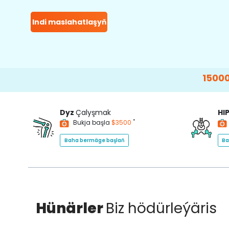
Indi maslahatlaşyň
15000+
Happy P
Dyz
Çalyşmak
HI
*
Bukja başla
$3500
Baha bermäge başlaň
Ba
Hünärler
Biz hödürleýäris