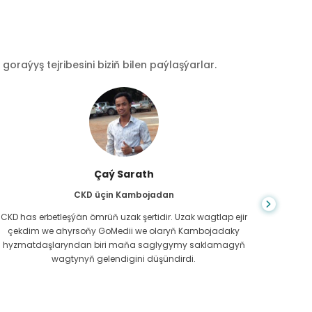
raýyş tejribesini biziň bilen paýlaşýarlar.
Çaý Sarath
CKD üçin Kambojadan
CKD has erbetleşýän ömrüň uzak şertidir. Uzak wagtlap ejir
Du
çekdim we ahyrsoňy GoMedii we olaryň Kambojadaky
bilm
hyzmatdaşlaryndan biri maňa saglygymy saklamagyň
meniň g
wagtynyň gelendigini düşündirdi.
näme