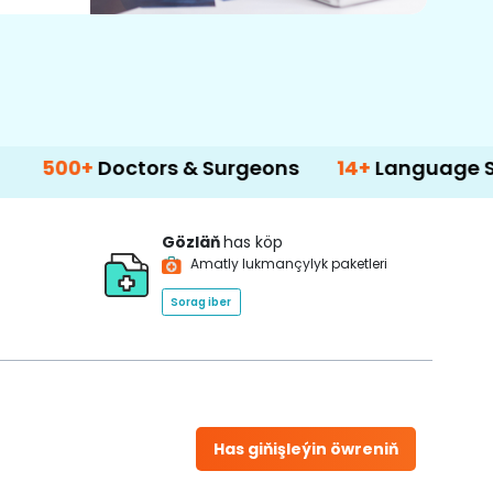
Doctors & Surgeons
14+
Language Support
Gözläň
has köp
Amatly lukmançylyk paketleri
Sorag iber
Has giňişleýin öwreniň