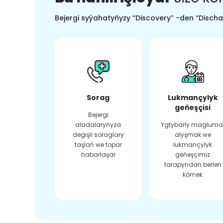
Bejergi syýahatyňyzy “Discovery” -den “Dischar
Sorag
Lukmançylyk
geňeşçisi
Bejergi
aladalaryňyza
Ygtybarly magluma
degişli soraglary
alyşmak we
taşlaň we topar
lukmançylyk
habarlaşar
geňeşçimiz
tarapyndan berlen
kömek