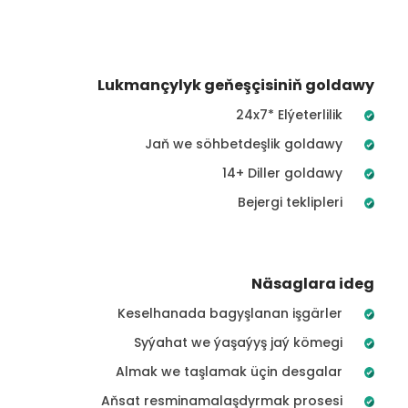
Lukmançylyk geňeşçisiniň goldawy
24x7* Elýeterlilik
Jaň we söhbetdeşlik goldawy
14+ Diller goldawy
Bejergi teklipleri
Näsaglara ideg
Keselhanada bagyşlanan işgärler
Syýahat we ýaşaýyş jaý kömegi
Almak we taşlamak üçin desgalar
Aňsat resminamalaşdyrmak prosesi