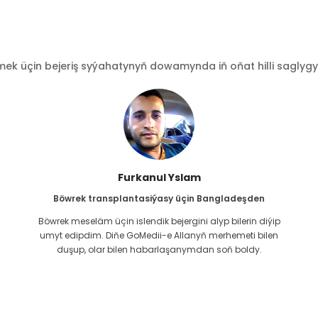
 üçin bejeriş syýahatynyň dowamynda iň oňat hilli saglygy go
Furkanul Yslam
Böwrek transplantasiýasy üçin Bangladeşden
Böwrek meseläm üçin islendik bejergini alyp bilerin diýip
g
umyt edipdim. Diňe GoMedii-e Allanyň merhemeti bilen
duşup, olar bilen habarlaşanymdan soň boldy.