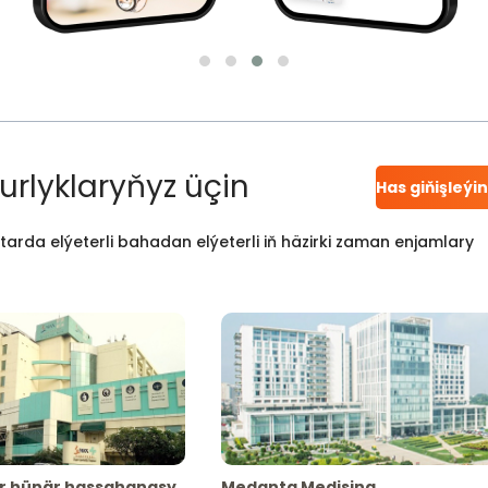
urlyklaryňyz üçin
Has giňişleýi
atarda elýeterli bahadan elýeterli iň häzirki zaman enjamlary
r hünär hassahanasy
Medanta Medisina