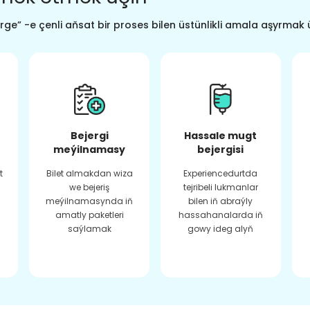
ge” -e çenli aňsat bir proses bilen üstünlikli amala aşyrmak 
Bejergi
Hassale mugt
meýilnamasy
bejergisi
t
Bilet almakdan wiza
Experiencedurtda
we bejeriş
tejribeli lukmanlar
meýilnamasynda iň
bilen iň abraýly
amatly paketleri
hassahanalarda iň
saýlamak
gowy ideg alyň