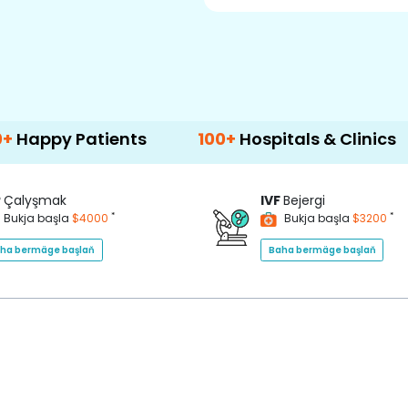
atients
100+
Hospitals & Clinics
500+
P
Çalyşmak
IVF
Bejergi
*
*
Bukja başla
$4000
Bukja başla
$3200
ha bermäge başlaň
Baha bermäge başlaň