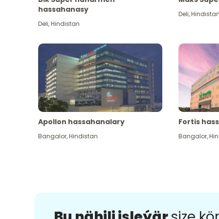
hassahanasy
Deli
,
Hindista
Deli
,
Hindistan
Apollon hassahanalary
Fortis has
Bangalor
,
Hindistan
Bangalor
,
Hin
Bu nähili işleýär
size k