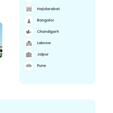
Haýdarabat
Bangalor
Chandigarh
Laknow
Jaipur
Pune