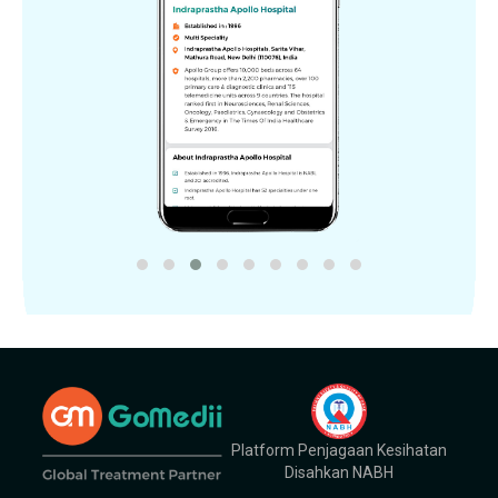
Platform Penjagaan Kesihatan
Disahkan NABH