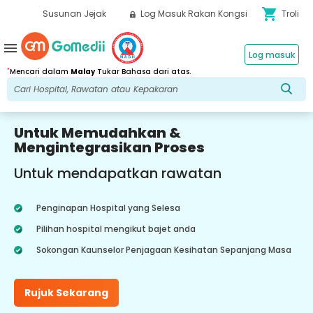
shopping_cart
Susunan Jejak
Log Masuk Rakan Kongsi
Troli
menu
Log masuk
*
Mencari dalam
Malay
Tukar Bahasa dari atas.
Untuk Memudahkan &
Mengintegrasikan Proses
Untuk mendapatkan rawatan
Penginapan Hospital yang Selesa
Pilihan hospital mengikut bajet anda
Sokongan Kaunselor Penjagaan Kesihatan Sepanjang Masa
Rujuk Sekarang