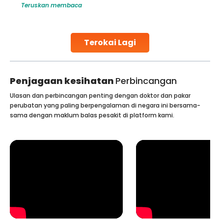
Teruskan membaca
challenges and help couples achieve their dream of
parenthood. Skilled technicians collect sperm using
specialized procedures to ensure optimal quality. Once
collected, they process the
Terokai Lagi
Continue Reading
Penjagaan kesihatan
Perbincangan
Ulasan dan perbincangan penting dengan doktor dan pakar
perubatan yang paling berpengalaman di negara ini bersama-
sama dengan maklum balas pesakit di platform kami.