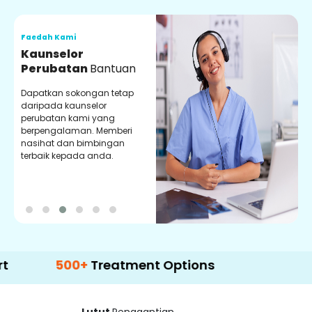
Faedah Kami
F
Kaunselor
V
Perubatan
Bantuan
P
Dapatkan sokongan tetap
P
daripada kaunselor
d
perubatan kami yang
p
berpengalaman. Memberi
m
nasihat dan bimbingan
m
terbaik kepada anda.
p
k
500+
Treatment Options