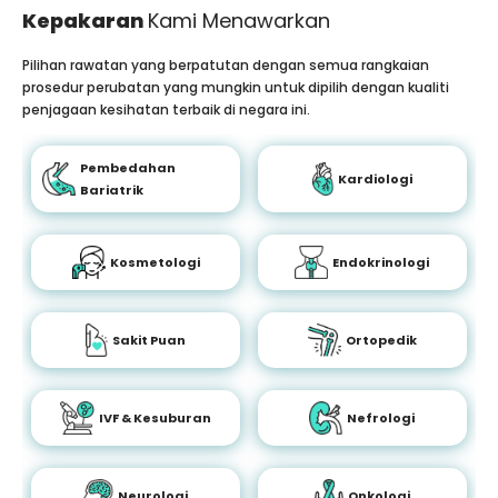
Kepakaran
Kami Menawarkan
Pilihan rawatan yang berpatutan dengan semua rangkaian
prosedur perubatan yang mungkin untuk dipilih dengan kualiti
penjagaan kesihatan terbaik di negara ini.
Pembedahan
Kardiologi
Bariatrik
Kosmetologi
Endokrinologi
Sakit Puan
Ortopedik
IVF & Kesuburan
Nefrologi
Neurologi
Onkologi