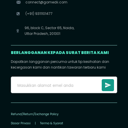
connect@gomedii.com
(+91) 9311101477
96, block C, Sector 65, Noida,
Uttar Pradesh, 201301
BERLANGGANAN KEPADA SURAT BERITA KAMI
Dapatkan langganan percuma untuk tip kesihatan dan
kecergasan kami dan nantikan tawaran terbaru kami
Refund/Return/Exchange Policy
Dasar Privasi
|
Terma & Syarat