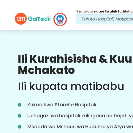
*
Inatafuta ndani
Swahili
Badilisha
Ili Kurahisisha & K
Faida Zetu
Mchakato
Baada ya
Matibabu
ufuatiliaji
Ili kupata matibabu
wa huduma
Pata usaidizi wa matibabu na
mgonjwa wa 24x7 na timu yetu
Kukaa kwa Starehe Hospitali
inayoshughulikia masuala yako kila
wakati. Taarifa za mara kwa mara
Uchaguzi wa hospitali kulingana na bajeti 
kuhusu mahitaji yako ya matibabu.
Msaada wa Mshauri wa Huduma ya Afya w