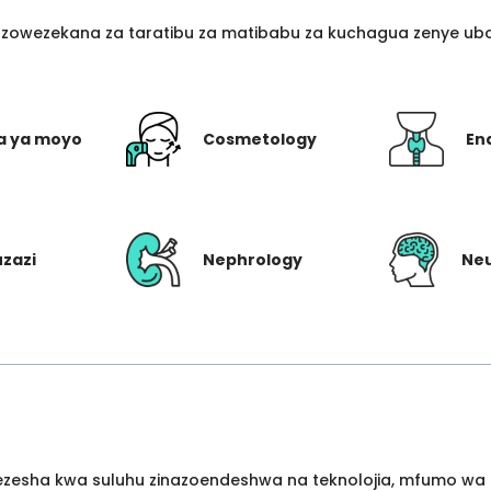
azowezekana za taratibu za matibabu za kuchagua zenye ubo
a ya moyo
Cosmetology
En
uzazi
Nephrology
Ne
wezesha kwa suluhu zinazoendeshwa na teknolojia, mfumo wa 