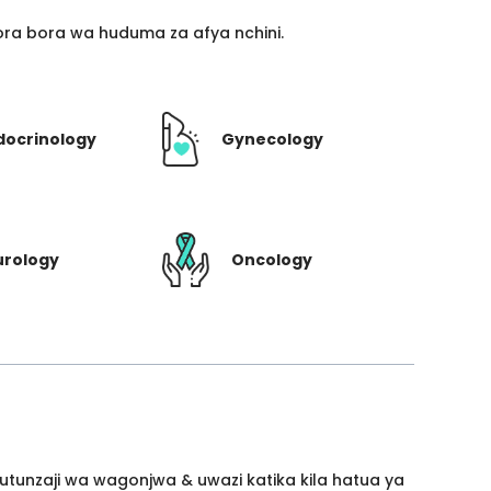
ra bora wa huduma za afya nchini.
docrinology
Gynecology
urology
Oncology
utunzaji wa wagonjwa & uwazi katika kila hatua ya