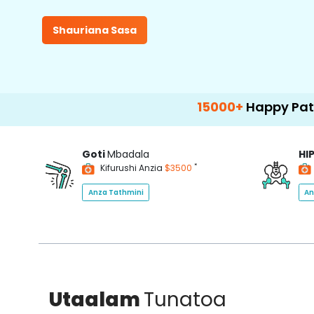
Shauriana Sasa
15000+
Happy Patients
Goti
Mbadala
HI
*
Kifurushi Anzia
$3500
Anza Tathmini
An
Utaalam
Tunatoa