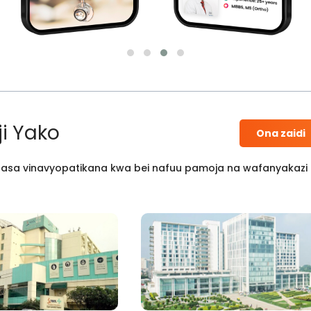
i Yako
Ona zaidi
 kisasa vinavyopatikana kwa bei nafuu pamoja na wafanyakazi