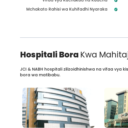
Mchakato Rahisi wa Kuhifadhi Nyaraka
Hospitali Bora
Kwa Mahitaj
JCI & NABH hospitali zilizoidhinishwa na vifaa vya
bora wa matibabu.