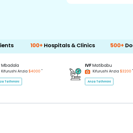
100+
Hospitals & Clinics
500+
Doctors & S
P
Mbadala
IVF
Matibabu
*
Kifurushi Anzia
$4000
Kifurushi Anzia
$3200
za Tathmini
Anza Tathmini