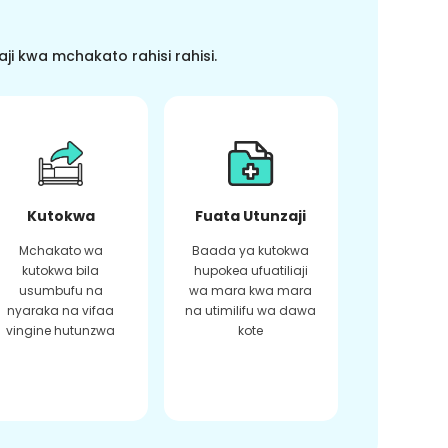
i kwa mchakato rahisi rahisi.
Kutokwa
Fuata Utunzaji
Mchakato wa
Baada ya kutokwa
kutokwa bila
hupokea ufuatiliaji
usumbufu na
wa mara kwa mara
nyaraka na vifaa
na utimilifu wa dawa
vingine hutunzwa
kote