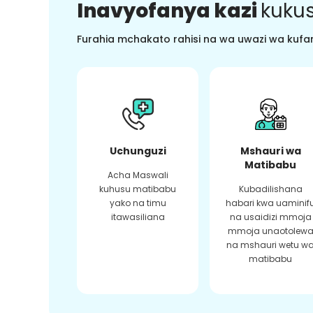
Inavyofanya kazi
kukus
Furahia mchakato rahisi na wa uwazi wa kufan
Uchunguzi
Mshauri wa
Matibabu
Acha Maswali
kuhusu matibabu
Kubadilishana
yako na timu
habari kwa uaminif
itawasiliana
na usaidizi mmoja
mmoja unaotolew
na mshauri wetu w
matibabu