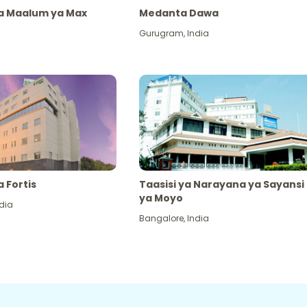
ya Maalum ya Max
Medanta Dawa
Gurugram
,
India
a Fortis
Taasisi ya Narayana ya Sayansi
ya Moyo
dia
Bangalore
,
India