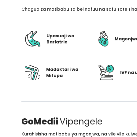
Chaguo za matibabu za bei nafuu na safu zote zin
Upasuaji wa
Magonjw
Bariatric
Madaktari wa
IVF na 
Mifupa
GoMedii
Vipengele
Kurahisisha matibabu ya mgonjwa, na vile vile kui