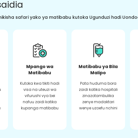
aidia
ikisha safari yako ya matibabu kutoka Ugunduzi hadi Uondoaj
Mpango wa
Matibabu ya Bila
Matibabu
Malipo
Kutoka kwa tikiti hadi
Pata huduma bora
u
visa na uteuzi wa
zaidi katika hospitali
vifurushi vya bei
zinazotambulika
a
nafuu zaidi katika
zenye madaktari
a
kupanga matibabu
wenye uzoefu nchini