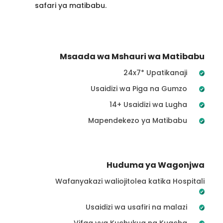
safari ya matibabu.
Msaada wa Mshauri wa Matibabu
24x7* Upatikanaji
Usaidizi wa Piga na Gumzo
14+ Usaidizi wa Lugha
Mapendekezo ya Matibabu
Huduma ya Wagonjwa
Wafanyakazi waliojitolea katika Hospitali
Usaidizi wa usafiri na malazi
Vifaa vya Kuchukua na Kuacha