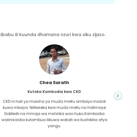
babu ili kuunda dhamana nzuri kwa siku zijazo.
Chea Sarath
Kutoka Kambodia kwa CKD
CKD ni hali ya maisha ya muda mrefu ambayo inazidi
kuwa mbaya. Niliteseka kwa muda mrefu na hatimaye
nilip
GoMedii na mmoja wa mshirika wao huko Kambodia
kwe
walinisaidia kutambua ilikuwa wakati wa kushikilia afya
kufa
yangu.