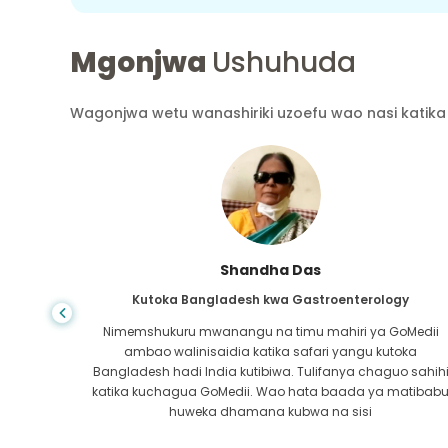
Mgonjwa
Ushuhuda
Wagonjwa wetu wanashiriki uzoefu wao nasi katika 
Shandha Das
Kutoka Bangladesh kwa Gastroenterology
ra wa
Nimemshukuru mwanangu na timu mahiri ya GoMedii
atikana
ambao walinisaidia katika safari yangu kutoka
 safu ya
Bangladesh hadi India kutibiwa. Tulifanya chaguo sahih
ra kwa
katika kuchagua GoMedii. Wao hata baada ya matibab
i!
huweka dhamana kubwa na sisi