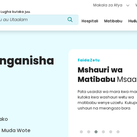
Makala za Afya
 Lugha kutoka juu.
Hospitali
Matibabu
Hud
uunganisha
Faida Zetu
Mshauri wa
Matibabu
Msaa
Pata usaidizi wa mara kwa ma
kutoka kwa washauri wetu wa
matibabu wenye uzoefu. Kukup
ushauri na mwongozo bora.
yako
a Muda Wote