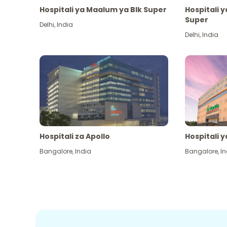
Hospitali ya Maalum ya Blk Super
Hospitali 
Super
Delhi
,
India
Delhi
,
India
Hospitali za Apollo
Hospitali y
Bangalore
,
India
Bangalore
,
In