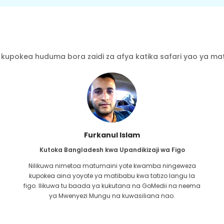
kupokea huduma bora zaidi za afya katika safari yao ya mati
Furkanul Islam
Kutoka Bangladesh kwa Upandikizaji wa Figo
Nilikuwa nimetoa matumaini yote kwamba ningeweza
kupokea aina yoyote ya matibabu kwa tatizo langu la
i
figo. Ilikuwa tu baada ya kukutana na GoMedii na neema
u
ya Mwenyezi Mungu na kuwasiliana nao.