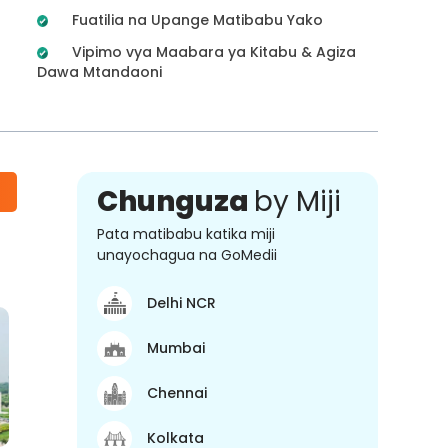
Fuatilia na Upange Matibabu Yako
Vipimo vya Maabara ya Kitabu & Agiza
Dawa Mtandaoni
Chunguza
by Miji
Pata matibabu katika miji
unayochagua na GoMedii
Delhi NCR
Mumbai
Chennai
Kolkata