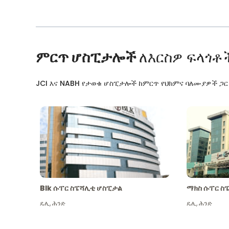
ምርጥ ሆስፒታሎች
ለእርስዎ ፍላጎቶ
JCI እና NABH የታወቁ ሆስፒታሎች ከምርጥ የህክምና ባለሙያዎች ጋ
Blk ሱፐር ስፔሻሊቲ ሆስፒታል
ማክስ ሱፐር ስ
ዴሊ
,
ሕንድ
ዴሊ
,
ሕንድ