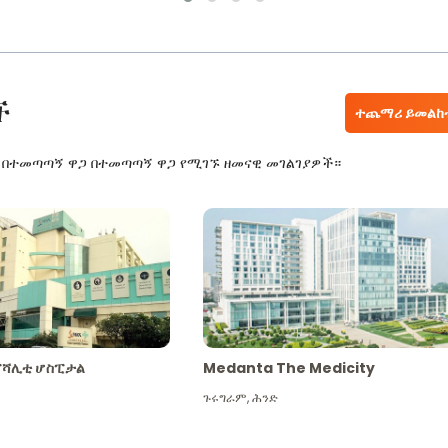
ች
ተጨማሪ ይመልከ
ር በተመጣጣኝ ዋጋ በተመጣጣኝ ዋጋ የሚገኙ ዘመናዊ መገልገያዎች።
ፔሻሊቲ ሆስፒታል
Medanta The Medicity
ጉሩግራም
,
ሕንድ