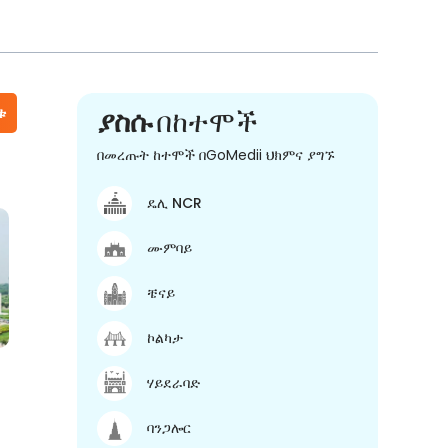
ቱ
ያስሱ
በከተሞች
በመረጡት ከተሞች በGoMedii ህክምና ያግኙ
ዴሊ NCR
ሙምባይ
ቼናይ
ኮልካታ
ሃይደራባድ
ባንጋሎር