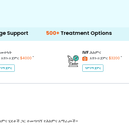
500+
Treatment Options
መተካት
IVF
ሕክምና
*
*
እሽጉ በ ጀምር
$4000
እሽጉ በ ጀምር
$3200
ገማ ጀምር
ግምገማ ጀምር
ሕክምና ሂደቶች ጋር ተመጣጣኝ የሕክምና አማራጮች።