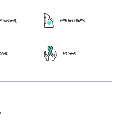
ዶክሪኖሎጂ
የማህፀን ህክምና
ሮሎጂ
ኦንኮሎጂ
።