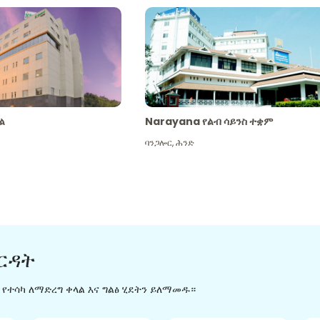
ል
Narayana የልብ ሳይንስ ተቋም
ባንጋሎር
,
ሕንድ
ርዳት
ን የተሳካ ለማድረግ ቀላል እና ግልፅ ሂደትን ይለማመዱ።