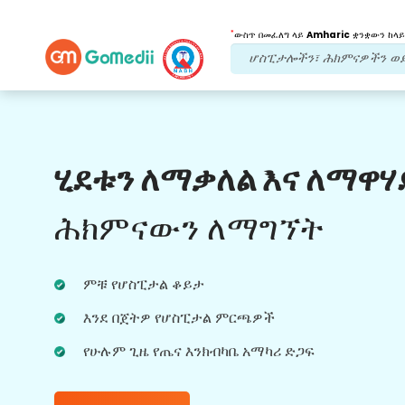
*
ውስጥ በመፈለግ ላይ
Amharic
ቋንቋውን ከላይ
የእኛ ጥቅሞች
ሂደቱን ለማቃለል እና ለማዋሃ
ባለብዙ ቋንቋ መተግበሪያ
ድጋፍ
ሕክምናውን ለማግኘት
የሕክምና ጉዞዎን በተሻለ እና በትክክል ለመከታተል እና
ለመከታተል የሚረዳዎትን የኛን Multilingual
ምቹ የሆስፒታል ቆይታ
GoMedii መተግበሪያ ያውርዱ።
እንደ በጀትዎ የሆስፒታል ምርጫዎች
የሁሉም ጊዜ የጤና እንክብካቤ አማካሪ ድጋፍ