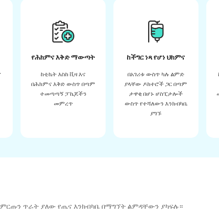
የሕክምና እቅድ ማውጣት
ከችግር ነጻ የሆነ ህክምና
ና
ከቲኬት እስከ ቪዛ እና
በአገሪቱ ውስጥ ካሉ ልምድ
በሕክምና እቅድ ውስጥ በጣም
ያላቸው ዶክተሮች ጋር በጣም
ተመጣጣኝ ፓኬጆችን
ታዋቂ በሆኑ ሆስፒታሎች
መምረጥ
ውስጥ የተሻለውን እንክብካቤ
ያግኙ
 ምርጡን ጥራት ያለው የጤና እንክብካቤ በማግኘት ልምዳቸውን ያካፍሉ።