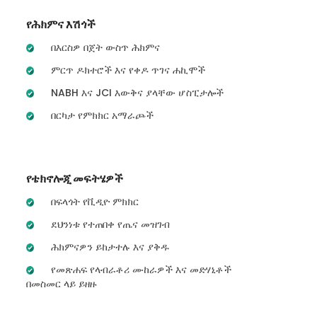
የሕክምና እሽጎች
በእርስዎ በጀት ውስጥ ሕክምና
ምርጥ ዶክተሮች እና የቀዶ ጥገና ሐኪሞች
NABH እና JCI እውቅና ያላቸው ሆስፒታሎች
በርካታ የምክክር አማራጮች
የቴክኖሎጂ መፍትሄዎች
በፍላጎት የቪዲዮ ምክክር
ደህንነቱ የተጠበቀ የጤና መዝገብ
ሕክምናዎን ይከታተሉ እና ያቅዱ
የመጽሐፍ የላብራቶሪ ሙከራዎች እና መድሃኒቶች
በመስመር ላይ ይዘዙ