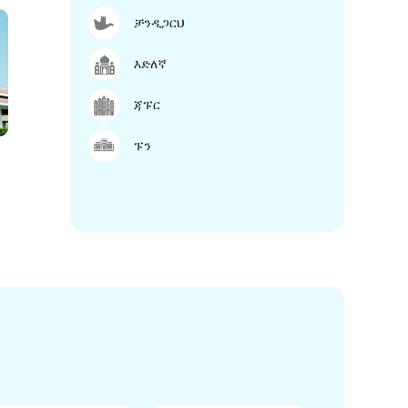
ቻንዲጋርህ
እድለኛ
ጃፑር
ፑን