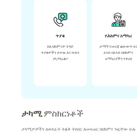
ጥያቄ
የሕክምና አማካሪ
ስለ ህክምናዎ ጉዳይ
ታማኝ የመረጃ ልውውጥ እ
ጥያቄዎችን ይተዉ እና ቡድኑ
አንድ በአንድ በህክምና
ያነጋግራል።
አማካሪያችን የቀረበ
ታካሚ
ምስክርነቶች
ታካሚዎቻችን ለወደፊት ትልቅ ትስስር ለመፍጠር በህክምና ጉዟቸው ሁሉ