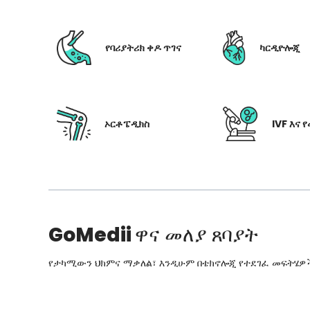
የባሪያትሪክ ቀዶ ጥገና
ካርዲዮሎጂ
ኦርቶፔዲክስ
IVF እና 
GoMedii
ዋና መለያ ጸባያት
የታካሚውን ህክምና ማቃለል፣ እንዲሁም በቴክኖሎጂ የተደገፈ መፍትሄዎችን፣