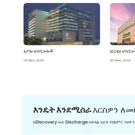
አፖሎ ሆስፒታሎች
ፎርቲስ ሆስፒታ
ባንጋሎር
,
ሕንድ
ባንጋሎር
,
ሕንድ
እንዴት እንደሚሰራ
እርስዎን ለመ
ከDiscovery ወደ Discharge በቀላል ሂደት የህክምና ጉዞዎ