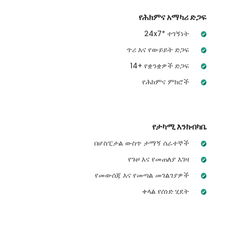
የሕክምና አማካሪ ድጋፍ
24x7* ተገኝነት
ጥሪ እና የውይይት ድጋፍ
14+ የቋንቋዎች ድጋፍ
የሕክምና ምክሮች
የታካሚ እንክብካቤ
በሆስፒታል ውስጥ ታማኝ ሰራተኞች
የጉዞ እና የመጠለያ እገዛ
የመውሰጃ እና የመጣል መገልገያዎች
ቀላል የሰነድ ሂደት