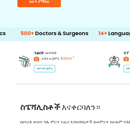
አሁን ያማክሩ
0+
Doctors & Surgeons
14+
Language Support
ጉልበት
መተካት
ሂፕ
*
እሽጉ በ ጀምር
$3500
ግምገማ ጀምር
ግም
ስፔሻሊስቶች
እናቀርባለን።
በሀገሪቱ ውስጥ ካሉ ምርጥ የጤና እንክብካቤዎች ለመምረጥ ከሁሉም የ