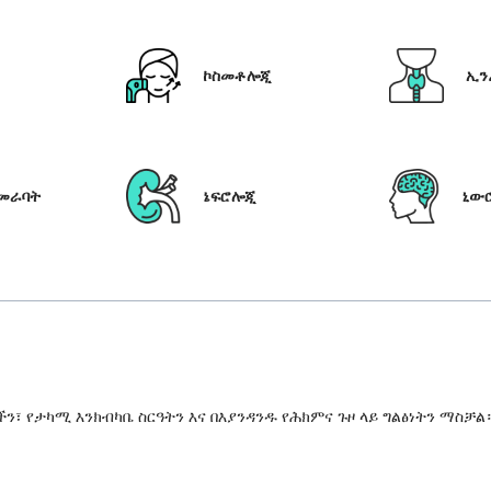
ኮስመቶሎጂ
ኢን
የመራባት
ኔፍሮሎጂ
ኒው
 የታካሚ እንክብካቤ ስርዓትን እና በእያንዳንዱ የሕክምና ጉዞ ላይ ግልፅነትን ማስቻል