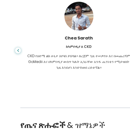
አሪፍ ሀፊዝ
ከባንግላዴሽ ለጉበት ሲርሆሲስ
ሁ እና በመጨረሻም
መቼም ህይወት የተሳሳተ አቅጣጫ እንደምትወስድ አታውቅም ፣ በጉበት 
ንነቴን የሚይዝበት
ስመረመር ፣ የምሄድበት ቦታ አልነበረኝም። የእኔ ገንዘብ ያነሰ ነበር እና ምን
እንዳለብኝ አላውቅም ነበር. በባንግላዲሽ ካለው የ GoMedii አጋር ጋር ተ
የጤና ጽሑፎች
& ዝማኔዎች