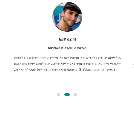
ኢሽራት ጃሃን
ከባንግላዴሽ ለካርዲዮሎጂ
ለኮምትሬ
ከGoMedii ጋር ያለው ትስስር የቆየ ነው። የዛሬ ሁለት አመት ገደማ በፊት
 ማድረግ
ለcardiac ጉዳዬ አነጋግሬያቸው ነበር። ሆኖም ፣ ቡድኑ ሁል ጊዜ የማያቋርጥ ረዳት
ገናኘሁ።
ነው! የማክስ ላይ መደበኛ ቼክዎቼን ለማድረግ በየጊዜው እነሱን አነጋግራቸዋለሁ፣
አላህ ቡድኑን በጥሩ መንፈስ እንዲጠብቅ እመኛለሁ።