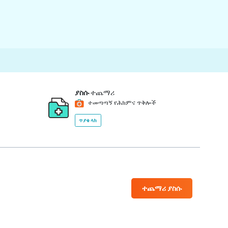
ያስሱ
ተጨማሪ
ተመጣጣኝ የሕክምና ጥቅሎች
ጥያቄ ላክ
ተጨማሪ ያስሱ