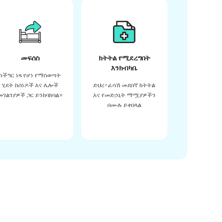
መፍሰስ
ክትትል የሚደረግበት
እንክብካቤ
ከችግር ነጻ የሆነ የማስወጣት
ሂደት ከሰነዶች እና ሌሎች
ድህረ-ፈሳሽ መደበኛ ክትትል
መገልገያዎች ጋር ይንከባከባል።
እና የመድኃኒት ማሟያዎችን
በሙሉ ይቀበላል