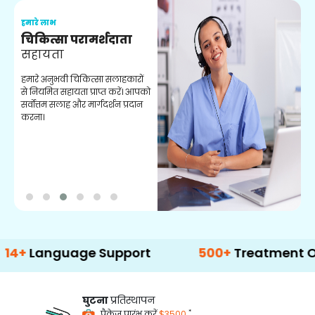
हमारे लाभ
ह
चिकित्सा परामर्शदाता
सहायता
व
हमारे अनुभवी चिकित्सा सलाहकारों
ब
से नियमित सहायता प्राप्त करें। आपको
व
सर्वोत्तम सलाह और मार्गदर्शन प्रदान
ह
करना।
ऑ
nguage Support
500+
Treatment Options
घुटना
प्रतिस्थापन
*
पैकेज प्रारंभ करें
$3500