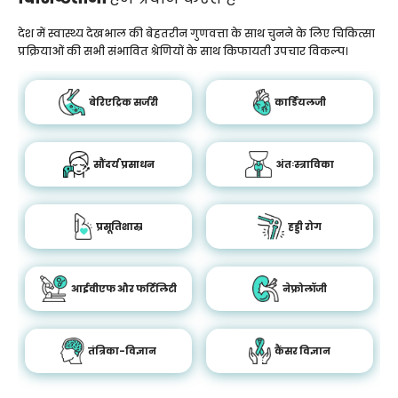
देश में स्वास्थ्य देखभाल की बेहतरीन गुणवत्ता के साथ चुनने के लिए चिकित्सा
प्रक्रियाओं की सभी संभावित श्रेणियों के साथ किफायती उपचार विकल्प।
बेरिएट्रिक सर्जरी
कार्डियलजी
सौंदर्य प्रसाधन
अंतःस्त्राविका
प्रसूतिशास्र
हड्डी रोग
आईवीएफ और फर्टिलिटी
नेफ्रोलॉजी
तंत्रिका-विज्ञान
कैंसर विज्ञान