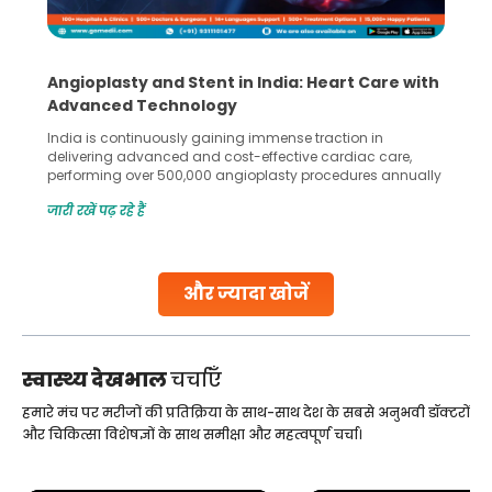
Angioplasty and Stent in India: Heart Care with
Advanced Technology
India is continuously gaining immense traction in
delivering advanced and cost-effective cardiac care,
performing over 500,000 angioplasty procedures annually
with a success rate exceeding 90%. Patients across the
जारी रखें पढ़ रहे हैं
globe are searching for treatments like angioplasty and
stent placement in Indian hospitals, owing to the
combination of high-quality care and affordability.
Studies, such as one published
और ज्यादा खोजें
Continue Reading
स्वास्थ्य देखभाल
चर्चाएँ
हमारे मंच पर मरीजों की प्रतिक्रिया के साथ-साथ देश के सबसे अनुभवी डॉक्टरों
और चिकित्सा विशेषज्ञों के साथ समीक्षा और महत्वपूर्ण चर्चा।