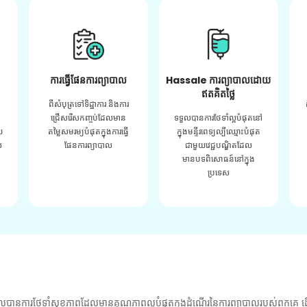
ការធ្វើផែនការព្យាបាល
Hassale ការព្យាបាលដោយ
ឥតគិតថ្លៃ
ពីសំបុត្រទៅទិដ្ឋាការ និងការ
ជ្រើសរើសកញ្ចប់ដែលមាន
ទទួលបានការថែទាំល្អបំផុតនៅ
យ
តម្លៃសមរម្យបំផុតក្នុងការធ្វើ
ក្នុងមន្ទីរពេទ្យល្បីឈ្មោះបំផុត
់
ផែនការព្យាបាល
ជាមួយវេជ្ជបណ្ឌិតដែល
មានបទពិសោធន៍នៅក្នុង
ប្រទេស
លបានការថែទាំសុខភាពដែលមានគុណភាពល្អបំផុតក្នុងដំណើរនៃការព្យាបាលរបស់ពួកគេ ដើ