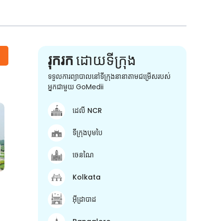
រុករក
ដោយទីក្រុង
ទទួលការព្យាបាលនៅទីក្រុងនានាតាមជម្រើសរបស់
អ្នកជាមួយ GoMedii
ដេលី NCR
ទីក្រុងបុមបៃ
ចេនណៃ
Kolkata
អ៊ីដ្រាបាដ