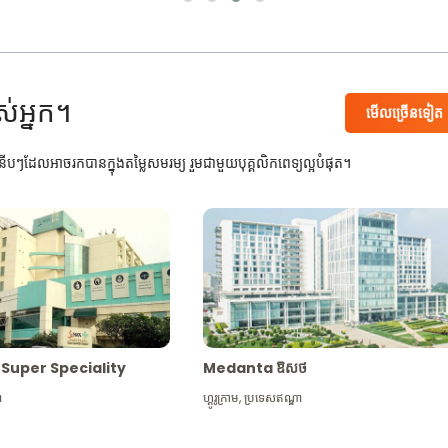
ស់អ្នក។
មើល​ច្រើន​ទៀត
បៗដែលអាចរកបានក្នុងតម្លៃសមរម្យ រួមជាមួយបុគ្គលិកពេទ្យល្អបំផុត។
Max Super Speciality
Medanta ឱសថ
ា
ហ្គូរូក្រាម
,
ប្រទេសឥណ្ឌា