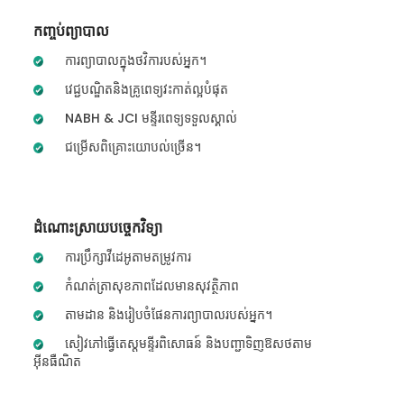
កញ្ចប់ព្យាបាល
ការព្យាបាលក្នុងថវិការបស់អ្នក។
វេជ្ជបណ្ឌិតនិងគ្រូពេទ្យវះកាត់ល្អបំផុត
NABH & JCI មន្ទីរពេទ្យទទួលស្គាល់
ជម្រើសពិគ្រោះយោបល់ច្រើន។
ដំណោះស្រាយបច្ចេកវិទ្យា
ការប្រឹក្សាវីដេអូតាមតម្រូវការ
កំណត់ត្រាសុខភាពដែលមានសុវត្ថិភាព
តាមដាន និងរៀបចំផែនការព្យាបាលរបស់អ្នក។
សៀវភៅធ្វើតេស្តមន្ទីរពិសោធន៍ និងបញ្ជាទិញឱសថតាម
អ៊ីនធឺណិត