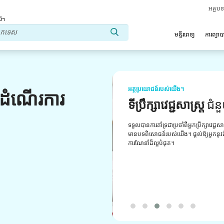
អត្ថប
លើ។
មន្ទីរពេទ្យ
ការព្យា
អត្ថប្រយោជន៍របស់យើង។
លដំណើរការ
ទីប្រឹក្សាវេជ្ជសាស្ត្រ
ជំន
ទទួលបានការគាំទ្រជាប្រចាំពីអ្នកប្រឹក្សាវេជ្ជសា
មានបទពិសោធន៍របស់យើង។ ផ្តល់ឱ្យអ្នកនូវដំប
ការណែនាំដ៏ល្អបំផុត។