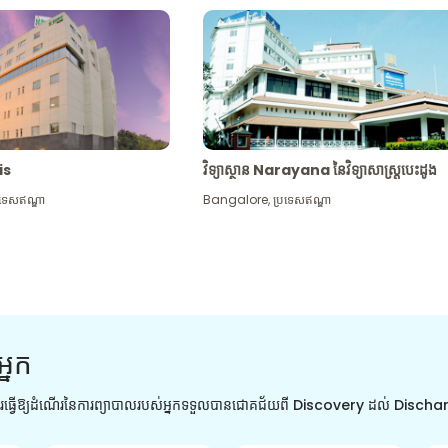
tis
វិទ្យាស្ថាន Narayana នៃវិទ្យាសាស្រ្តបេះដូង
រទេសឥណ្ឌា
Bangalore
,
ប្រទេសឥណ្ឌា
អ្នក
ការធ្វើឱ្យដំណើរនៃការព្យាបាលរបស់អ្នកទទួលបានជោគជ័យពី Discovery ដល់ Disch