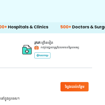
s & Clinics
500+
Doctors & Surgeons
14
រុករក
ច្រើនទៀត
កញ្ចប់វេជ្ជសាស្ត្រដែលមានតម្លៃសមរម្យ
ផ្ញើការសាកសួរ
ស្វែងយល់បន្ថែម
ពនៅក្នុងប្រទេស។