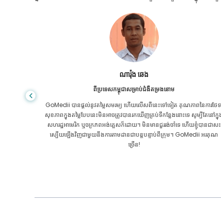
សានដាដាស
ពីបង់ក្លាដែសសម្រាប់ជំងឺក្រពះពោះវៀន
ៃការថែទាំ
ខ្ញុំបានថ្លែងអំណរគុណដល់កូនប្រុសរបស់ខ្ញុំ និងក្រុមដ៏អស្ចារ្យរបស់ GoMedii ដែ
បីតែនៅក្នុង
បានជួយខ្ញុំក្នុងការធ្វើដំណើររបស់ខ្ញុំពីបង់ក្លាដែសទៅកាន់ប្រទេសឥណ្ឌាដើម្បីទទួលកា
ុំបានជាសះ
ព្យាបាល។ យើងបានធ្វើការជ្រើសរើសត្រឹមត្រូវក្នុងការជ្រើសរើស GoMedii ។ ពួកគេ
ii អរគុណ
សូម្បីតែបន្ទាប់ពីការព្យាបាលរក្សាទំនាក់ទំនងដ៏ល្អជាមួយយើង