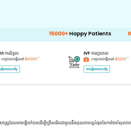
15000+
Happy Patients
100+
Hospital
គាក
ការជំនួស
IVF
ការព្យាបាល
*
*
កញ្ចប់ចាប់ផ្តើមនៅ
$4000
កញ្ចប់ចាប់ផ្តើមនៅ
$3200
់ផ្តើមការវាយតម្លៃ
ចាប់ផ្តើមការវាយតម្លៃ
ជ្ជសាស្រ្តដែលអាចធ្វើទៅបានដើម្បីជ្រើសរើសជាមួយនឹងគុណភាពល្អបំផុតនៃការថែទាំសុខភា