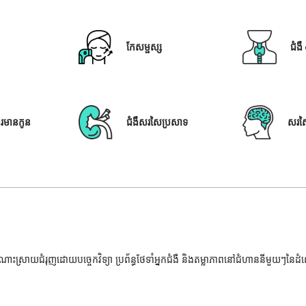
កែសម្ផស្ស
ជំង
ារមានកូន
ជំងឺសរសៃប្រសាទ
សរស
ំណោះស្រាយជំរុញដោយបច្ចេកវិទ្យា ប្រព័ន្ធថែទាំអ្នកជំងឺ និងតម្លាភាពនៅជំហាននីមួយៗនៃ