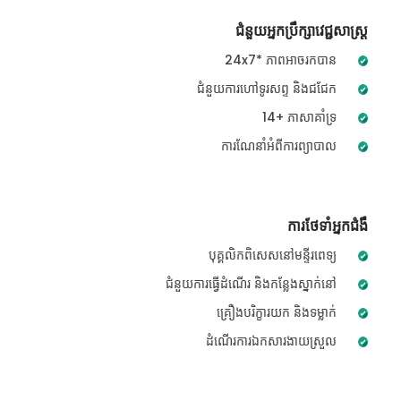
ជំនួយអ្នកប្រឹក្សាវេជ្ជសាស្ត្រ
24x7* ភាពអាចរកបាន
ជំនួយការហៅទូរសព្ទ និងជជែក
14+ ភាសាគាំទ្រ
ការណែនាំអំពីការព្យាបាល
ការថែទាំអ្នកជំងឺ
បុគ្គលិកពិសេសនៅមន្ទីរពេទ្យ
ជំនួយការធ្វើដំណើរ និងកន្លែងស្នាក់នៅ
គ្រឿងបរិក្ខារយក និងទម្លាក់
ដំណើរការឯកសារងាយស្រួល