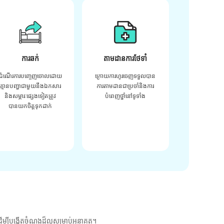
ការឆក់
តាមដានការថែទាំ
ដំណើរការបញ្ចេញចោលដោយ
ក្រោយ​ការ​ហូរ​ចេញ​ទទួល​បាន​
គ្មានបញ្ហាជាមួយនឹងឯកសារ
ការ​តាមដាន​ជា​ប្រចាំ​និង​ការ​
និងសម្ភារៈផ្សេងទៀតត្រូវ
បំពេញ​ថ្នាំ​នៅ​ទូទាំង​
បានយកចិត្តទុកដាក់
ម្បីបង្កើតចំណងដ៏ល្អសម្រាប់អនាគត។