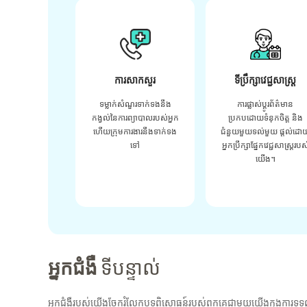
ការសាកសួរ
ទីប្រឹក្សាវេជ្ជសាស្ត្រ
ទម្លាក់សំណួរទាក់ទងនឹង
ការផ្លាស់ប្តូរព័ត៌មាន
កង្វល់នៃការព្យាបាលរបស់អ្នក
ប្រកបដោយទំនុកចិត្ត និង
ហើយក្រុមការងារនឹងទាក់ទង
ជំនួយមួយទល់មួយ ផ្តល់ដោ
ទៅ
អ្នកប្រឹក្សាផ្នែកវេជ្ជសាស្រ្តរបស
យើង។
អ្នកជំងឺ
ទីបន្ទាល់
អ្នកជំងឺរបស់យើងចែករំលែកបទពិសោធន៍របស់ពួកគេជាមួយយើងក្នុងការទទួ