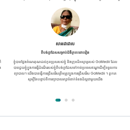
Furkanul អ៊ីស្លាម
ពីបង់ក្លាដែសសម្រាប់ការប្តូរតំរងនោម
ល
ខ្ញុំ​បាន​ផ្តល់​ក្តី​សង្ឃឹម​ទាំង​អស់​ថា ខ្ញុំ​នឹង​អាច​ទទួល​បាន​ការ​ព្យាបាល​គ្រប់​ប្រភេទ​សម្រាប់​
រ
បញ្ហា​តម្រងនោម​របស់​ខ្ញុំ។ វាគ្រាន់តែបន្ទាប់ពីខ្ញុំបានឆ្លងកាត់ GoMedii ជាមួយនឹង
ព្រះគុណរបស់អល់ឡោះហើយបានទាក់ទងពួកគេ។