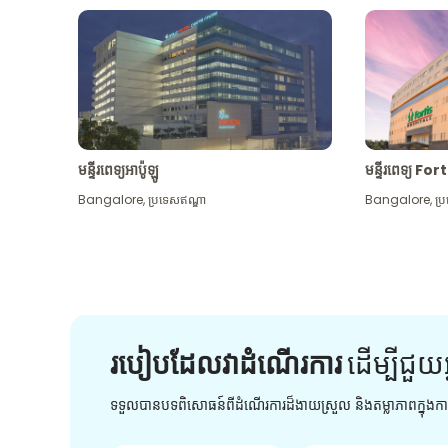
មន្ទីរពេទ្យអាប៉ូឡូ
មន្ទីរពេទ្យ For
Bangalore
,
ប្រទេសឥណ្ឌា
Bangalore
,
ប្
របៀបដែលវាដំណើរការ
ដើម្បី​ជួយ​
ទទួលបានបទពិសោធន៍ពីដំណើរការដ៏ងាយស្រួល និងតម្លាភាពក្នុង