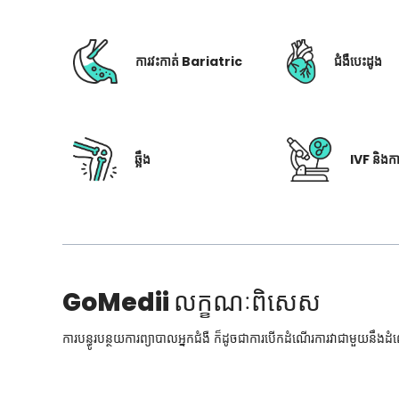
ការវះកាត់ Bariatric
ជំងឺបេះដូង
ឆ្អឹង
IVF និងក
GoMedii
លក្ខណៈពិសេស
ការបន្ធូរបន្ថយការព្យាបាលអ្នកជំងឺ ក៏ដូចជាការបើកដំណើរការវាជាមួយនឹងដ