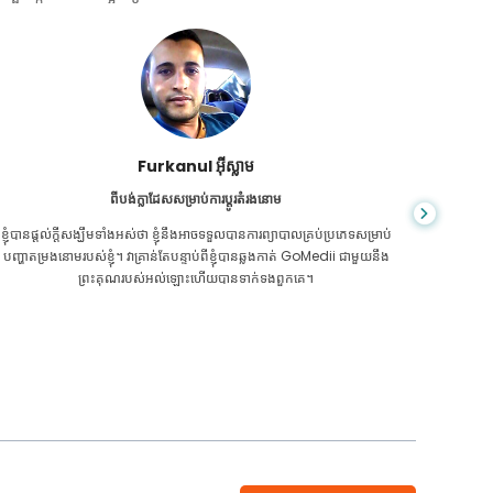
ជា សារ៉ាត់
ពីប្រទេសកម្ពុជាសម្រាប់ CKD
CKD គឺ​ជា​ស្ថានភាព​ពេញ​មួយ​ជីវិត​ដែល​កាន់តែ​អាក្រក់​ទៅៗ។ ខ្ញុំបានរងទុក្ខវាយូ
អ្នក​មិន​ដឹ
រហើយ ទីបំផុត GoMedii និងដៃគូរបស់គេម្នាក់នៅកម្ពុជា បានជួយខ្ញុំឱ្យដឹងថា វា
ក្រិន​ថ្លើម
ដល់ពេលថែរក្សាសុខភាពរបស់ខ្ញុំហើយ។
ទេ។ 