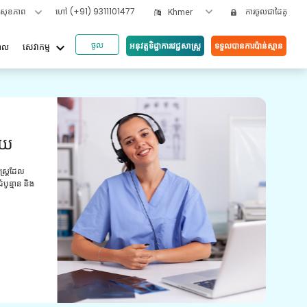
ទសុខភាព
ហៅ
(+91) 9311101477
ការចូលជាដៃគូ
Khmer
ចូល
keyboard_arrow_down
អនុវត្តទិដ្ឋាការវេជ្ជសាស្រ្ត
ទទួលបានការប៉ាន់ស្មាន
បាល
សេវាកម្ម
អត្ថប
ួយ
វី
យោ
ស្ត្រដែល
ូន្មាន និង
ការពិ
មានបទ
ព្យាប
ថែទាំ