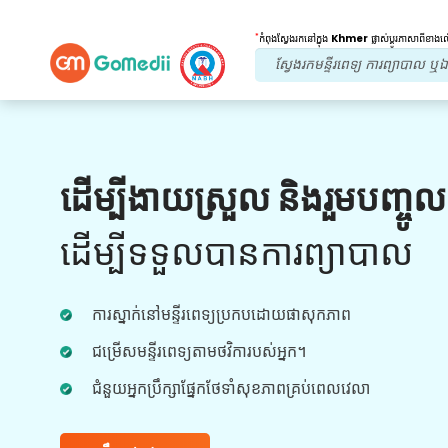
*
កំពុងស្វែងរកនៅក្នុង
Khmer
ផ្លាស់ប្តូរភាសាពីខាង
អត្ថប្រយោជន៍របស់យើង។
ដើម្បីងាយស្រួល និងរួមបញ្ចូ
ការព្យាបាលក្រោយ
តាមដាន
ការថែទាំ
ដើម្បីទទួលបានការព្យាបាល
ទទួលបានជំនួយផ្នែកវេជ្ជសាស្រ្ត និងអ្នកជំងឺ 24x7
ជាមួយនឹងក្រុមរបស់យើងក្នុងការដោះស្រាយបញ្ហារបស់
ការស្នាក់នៅមន្ទីរពេទ្យប្រកបដោយផាសុកភាព
អ្នកគ្រប់ពេលវេលា។ ការធ្វើបច្ចុប្បន្នភាពជាទៀងទាត់លើ
តម្រូវការព្យាបាលរបស់អ្នក។
ជម្រើសមន្ទីរពេទ្យតាមថវិការបស់អ្នក។
ជំនួយអ្នកប្រឹក្សាផ្នែកថែទាំសុខភាពគ្រប់ពេលវេលា