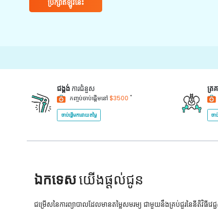
ប្រឹក្សាឥឡូវនេះ
ជង្គង់
ការជំនួស
ត្រ
*
កញ្ចប់ចាប់ផ្តើមនៅ
$3500
ចាប់ផ្តើមការវាយតម្លៃ
ចាប
ឯកទេស
យើងផ្តល់ជូន
ជម្រើសនៃការព្យាបាលដែលមានតម្លៃសមរម្យ ជាមួយនឹងគ្រប់ជួរនៃនីតិវិធីវេ