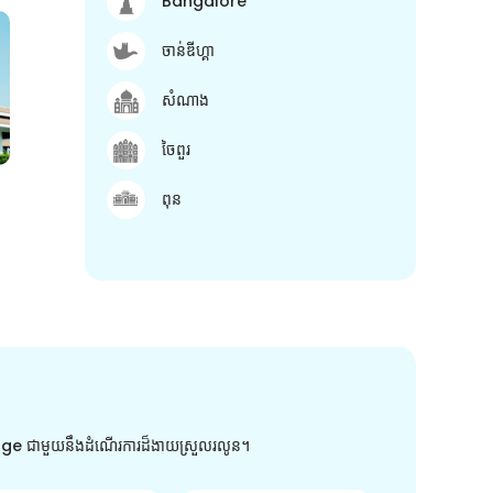
Bangalore
ចាន់ឌីហ្គា
សំណាង
ចៃពួរ
ពុន
arge ជាមួយនឹងដំណើរការដ៏ងាយស្រួលរលូន។