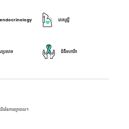
ឺ endocrinology
រោគស្ត្រី
ៃប្រសាទ
ជំងឺមហារីក
ដំណើរនៃការព្យាបាល។