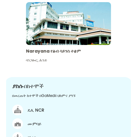
Narayana የልብ ሳይንስ ተቋም
ባንጋሎር
,
ሕንድ
ያስሱ
በከተሞች
በመረጡት ከተሞች በGoMedii ህክምና ያግኙ
ዴሊ NCR
ሙምባይ