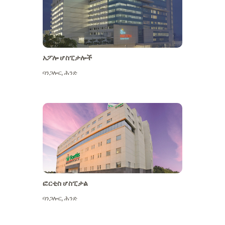
አፖሎ ሆስፒታሎች
ባንጋሎር
,
ሕንድ
ተጨማሪ ይመልከቱ
ፎርቲስ ሆስፒታል
ባንጋሎር
,
ሕንድ