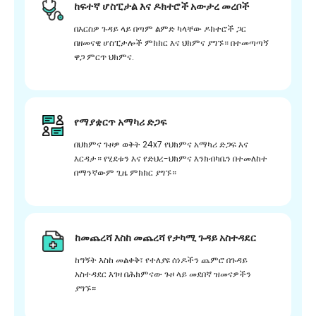
ከፍተኛ ሆስፒታል እና ዶክተሮች አውታረ መረቦች
በእርስዎ ጉዳይ ላይ በጣም ልምድ ካላቸው ዶክተሮች ጋር
በዘመናዊ ሆስፒታሎች ምክክር እና ህክምና ያግኙ። በተመጣጣኝ
ዋጋ ምርጥ ህክምና.
የማያቋርጥ አማካሪ ድጋፍ
በህክምና ጉዞዎ ወቅት 24x7 የህክምና አማካሪ ድጋፍ እና
እርዳታ። የሂደቱን እና የድህረ-ህክምና እንክብካቤን በተመለከተ
በማንኛውም ጊዜ ምክክር ያግኙ።
ከመጨረሻ እስከ መጨረሻ የታካሚ ጉዳይ አስተዳደር
ከግኝት እስከ መልቀቅ፣ የተለያዩ ሰነዶችን ጨምሮ በጉዳይ
አስተዳደር እገዛ በሕክምናው ጉዞ ላይ መደበኛ ዝመናዎችን
ያግኙ።