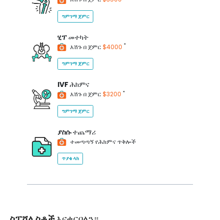
ግምገማ ጀምር
ሂፕ
መተካት
*
እሽጉ በ ጀምር
$4000
ግምገማ ጀምር
IVF
ሕክምና
*
እሽጉ በ ጀምር
$3200
ግምገማ ጀምር
ያስሱ
ተጨማሪ
ተመጣጣኝ የሕክምና ጥቅሎች
ጥያቄ ላክ
ስፔሻሊስቶች
እናቀርባለን።