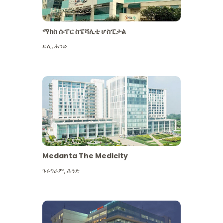
ማክስ ሱፐር ስፔሻሊቲ ሆስፒታል
ዴሊ
,
ሕንድ
Medanta The Medicity
ጉሩግራም
,
ሕንድ