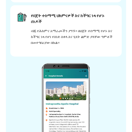
የበጀት ተስማሚ ህክምናዎች እና ከችግር ነጻ የሆኑ
ሰነዶች
ብጁ የሕክምና አማራጮችን ያግኙ። ለበጀት ተስማሚ የሆኑ እና
ከችግር ነጻ የሆነ የሰነድ ሰቀላ እና ሂደት ልምድ ያላቸው ግምቶች
በመተግበሪያው በኩል።