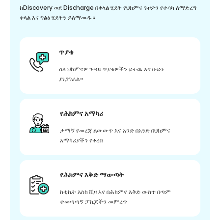
ከDiscovery ወደ Discharge በቀላል ሂደት የህክምና ጉዞዎን የተሳካ ለማድረግ
ቀላል እና ግልፅ ሂደትን ይለማመዱ።
ጥያቄ
ስለ ህክምናዎ ጉዳይ ጥያቄዎችን ይተዉ እና ቡድኑ
ያነጋግራል።
የሕክምና አማካሪ
ታማኝ የመረጃ ልውውጥ እና አንድ በአንድ በህክምና
አማካሪያችን የቀረበ
የሕክምና እቅድ ማውጣት
ከቲኬት እስከ ቪዛ እና በሕክምና እቅድ ውስጥ በጣም
ተመጣጣኝ ፓኬጆችን መምረጥ