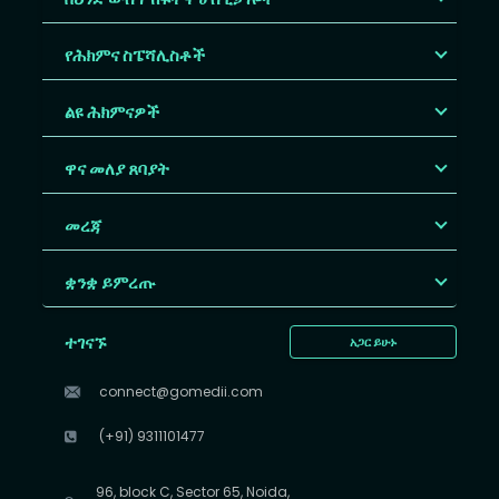
የሕክምና ስፔሻሊስቶች
ልዩ ሕክምናዎች
ዋና መለያ ጸባያት
መረጃ
ቋንቋ ይምረጡ
ተገናኙ
አጋር ይሁኑ
connect@gomedii.com
(+91) 9311101477
96, block C, Sector 65, Noida,