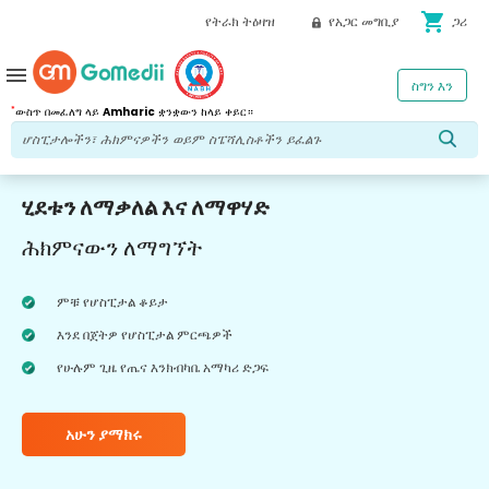
shopping_cart
የትራክ ትዕዛዝ
የአጋር መግቢያ
ጋሪ
menu
ስግን እን
*
ውስጥ በመፈለግ ላይ
Amharic
ቋንቋውን ከላይ ቀይር።
ሂደቱን ለማቃለል እና ለማዋሃድ
ሕክምናውን ለማግኘት
ምቹ የሆስፒታል ቆይታ
እንደ በጀትዎ የሆስፒታል ምርጫዎች
የሁሉም ጊዜ የጤና እንክብካቤ አማካሪ ድጋፍ
አሁን ያማክሩ