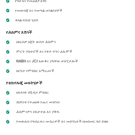
የጉዞ እና የመጠለያ እገዛ
የመውሰጃ እና የመጣል መገልገያዎች
ቀላል የሰነድ ሂደት
የሕክምና እሽጎች
በእርስዎ በጀት ውስጥ ሕክምና
ምርጥ ዶክተሮች እና የቀዶ ጥገና ሐኪሞች
NABH እና JCI እውቅና ያላቸው ሆስፒታሎች
በርካታ የምክክር አማራጮች
የቴክኖሎጂ መፍትሄዎች
በፍላጎት የቪዲዮ ምክክር
ደህንነቱ የተጠበቀ የጤና መዝገብ
ሕክምናዎን ይከታተሉ እና ያቅዱ
የመጽሐፍ የላብራቶሪ ሙከራዎች እና መድሃኒቶች በመስመር ላይ ይዘዙ