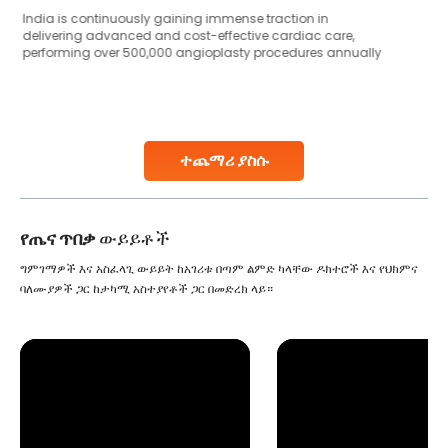
Human sperm collection and processing are critical steps
in advanced reproductive techniques like In Vitro
Fertilization (IVF) and intrauterine insemination (IUI). These
methods enable medical professionals to tackle fertility
challenges and help couples achieve their dream of
parenthood. Skilled technicians collect sperm using
specialized procedures to ensure optimal quality. Once
collected, they process the
ተጨማሪ ያስሱ
Continue Reading
የጤና ጥበቃ
ውይይቶች
ግምገማዎች እና አስፈላጊ ውይይት ከአገሪቱ በጣም ልምድ ካላቸው ዶክተሮች እና የህክምና
ባለሙያዎች ጋር ከታካሚ አስተያየቶች ጋር በመድረክ ላይ።