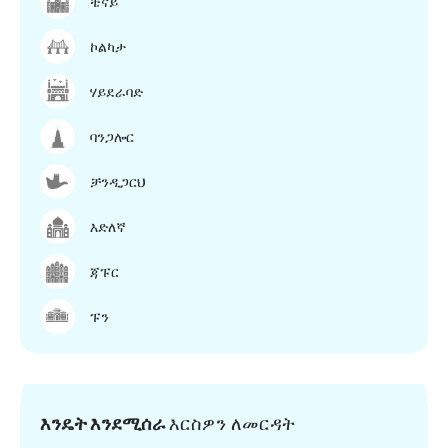
ቼናይ
ኮልካታ
ሃይደራባድ
ባንጋሎር
ቻንዲጋርህ
እድለኛ
ጃፑር
ፑን
እንዴት እንደሚሰራ
እርስዎን ለመርዳት