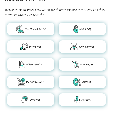
በሀገሪቱ ውስጥ ካሉ ምርጥ የጤና እንክብካቤዎች ለመምረጥ ከሁሉም የሕክምና ሂደቶች ጋር
ተመጣጣኝ የሕክምና አማራጮች።
የባሪያትሪክ ቀዶ ጥገና
ካርዲዮሎጂ
ኮስመቶሎጂ
ኢንዶክሪኖሎጂ
የማህፀን ህክምና
ኦርቶፔዲክስ
IVF እና የመራባት
ኔፍሮሎጂ
ኒውሮሎጂ
ኦንኮሎጂ