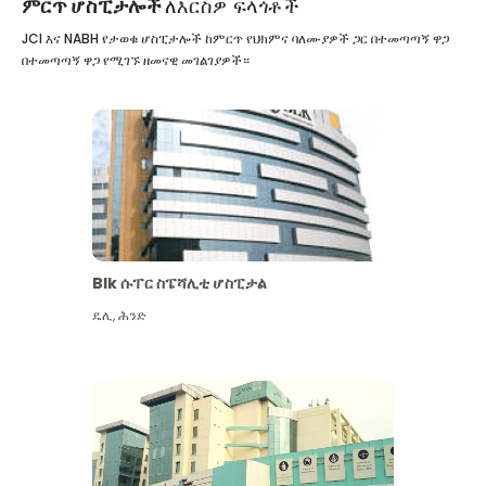
ምርጥ ሆስፒታሎች
ለእርስዎ ፍላጎቶች
JCI እና NABH የታወቁ ሆስፒታሎች ከምርጥ የህክምና ባለሙያዎች ጋር በተመጣጣኝ ዋጋ
በተመጣጣኝ ዋጋ የሚገኙ ዘመናዊ መገልገያዎች።
Blk ሱፐር ስፔሻሊቲ ሆስፒታል
ዴሊ
,
ሕንድ