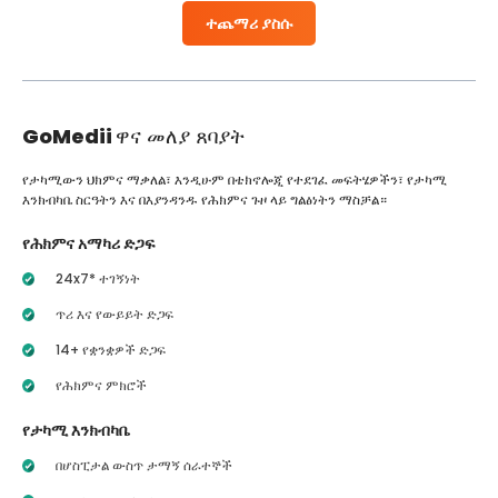
ተጨማሪ ያስሱ
GoMedii
ዋና መለያ ጸባያት
የታካሚውን ህክምና ማቃለል፣ እንዲሁም በቴክኖሎጂ የተደገፈ መፍትሄዎችን፣ የታካሚ
እንክብካቤ ስርዓትን እና በእያንዳንዱ የሕክምና ጉዞ ላይ ግልፅነትን ማስቻል።
የሕክምና አማካሪ ድጋፍ
24x7* ተገኝነት
ጥሪ እና የውይይት ድጋፍ
14+ የቋንቋዎች ድጋፍ
የሕክምና ምክሮች
የታካሚ እንክብካቤ
በሆስፒታል ውስጥ ታማኝ ሰራተኞች