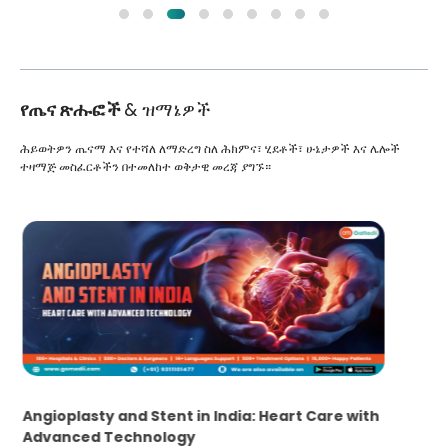
የጤና ጽሑፎች
& ዝማኔዎች
ሕይወትዎን ጤናማ እና የተሻለ ለማድረግ ስለ ሕክምና፣ ሂደቶች፣ ሁኔታዎች እና ሌሎች
ተዛማጅ መስፈርቶችን በተመለከተ ወቅታዊ መረጃ ያግኙ።
5 Essential Steps for Effective Human Sperm
Collection and Processing Methods