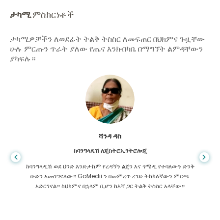
ታካሚ
ምስክርነቶች
ታካሚዎቻችን ለወደፊት ትልቅ ትስስር ለመፍጠር በህክምና ጉዟቸው
ሁሉ ምርጡን ጥራት ያለው የጤና እንክብካቤ በማግኘት ልምዳቸውን
ያካፍሉ።
ሻንዳ ዳስ
ከባንግላዴሽ ለጂስትሮኢንትሮሎጂ
ከባንግላዲሽ ወደ ህንድ እንድታከም የረዳኝን ልጄን እና ጎሜዲ የተባለውን ድንቅ
ቡድን አመሰግናለው። GoMedii ን በመምረጥ ረገድ ትክክለኛውን ምርጫ
አድርገናል። ከህክምና በኋላም ቢሆን ከእኛ ጋር ትልቅ ትስስር አላቸው።