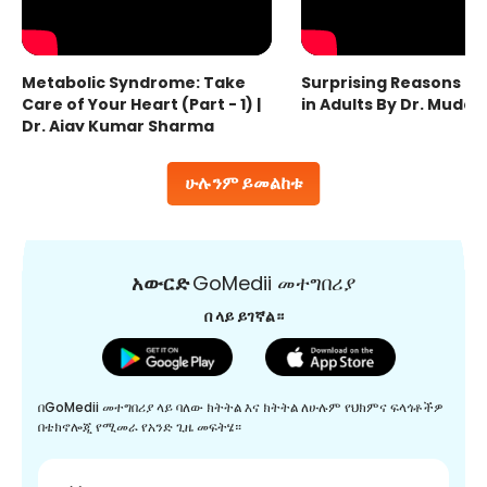
Metabolic Syndrome: Take
Surprising Reasons fo
Care of Your Heart (Part - 1) |
in Adults By Dr. Mudas
Dr. Ajay Kumar Sharma
ሁሉንም ይመልከቱ
አውርድ
GoMedii መተግበሪያ
በ ላይ ይገኛል።
በGoMedii መተግበሪያ ላይ ባለው ክትትል እና ክትትል ለሁሉም የህክምና ፍላጎቶችዎ
በቴክኖሎጂ የሚመራ የአንድ ጊዜ መፍትሄ።