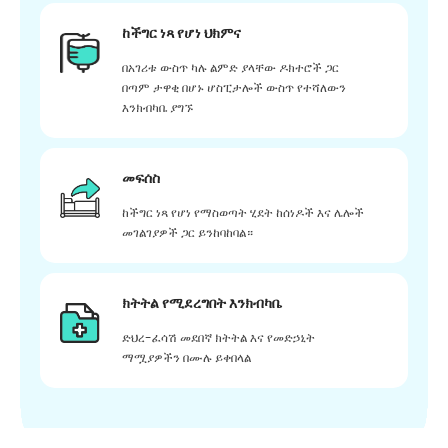
ከችግር ነጻ የሆነ ህክምና
በአገሪቱ ውስጥ ካሉ ልምድ ያላቸው ዶክተሮች ጋር
በጣም ታዋቂ በሆኑ ሆስፒታሎች ውስጥ የተሻለውን
እንክብካቤ ያግኙ
መፍሰስ
ከችግር ነጻ የሆነ የማስወጣት ሂደት ከሰነዶች እና ሌሎች
መገልገያዎች ጋር ይንከባከባል።
ክትትል የሚደረግበት እንክብካቤ
ድህረ-ፈሳሽ መደበኛ ክትትል እና የመድኃኒት
ማሟያዎችን በሙሉ ይቀበላል