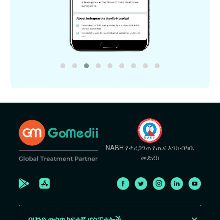
NABH የተረጋገጠ የጤና እንክብካቤ
መድረክ
በህንድ ውስጥ ከፍተኛ ሆስፒታሎች