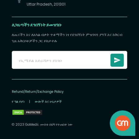
Uttar Pradesh, 201301
ለጋዜጣችን ደንበኝነት ይመዝገቡ
ለጤናችን እና ለአካል ብቃት ጥቆማችን ነፃ የደንበኝነት ምዝገባን ያግኙ እና ከቅርብ
ጊዜ አቅርቦቶቻችን ጋር ይከታተሉ
Refund/Return/Exchange Policy
የ ግል የሆነ
|
ውሎች እና ሁኔታዎች
© 2023 GoMedii. መብቱ በህግ የተጠበቀ ነው