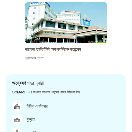
নারায়না ইনস্টিটিউট অফ কার্ডিয়াক সায়েন্সেস
ব্যাঙ্গালোর
,
ভারত
অন্বেষণ
শহর দ্বারা
GoMedii-এর মাধ্যমে আপনার পছন্দের শহরে চিকিৎসা নিন
দিল্লি এনসিআর
মুম্বাই