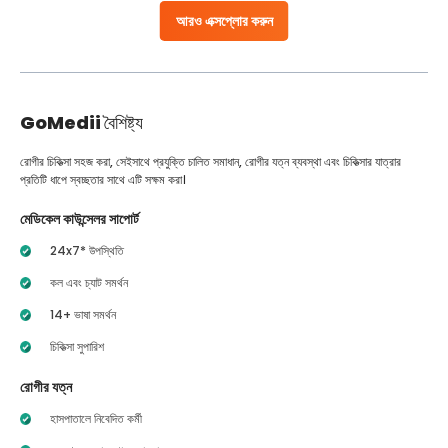
আরও এক্সপ্লোর করুন
GoMedii
বৈশিষ্ট্য
রোগীর চিকিত্সা সহজ করা, সেইসাথে প্রযুক্তি চালিত সমাধান, রোগীর যত্ন ব্যবস্থা এবং চিকিত্সার যাত্রার
প্রতিটি ধাপে স্বচ্ছতার সাথে এটি সক্ষম করা।
মেডিকেল কাউন্সেলর সাপোর্ট
24x7* উপস্থিতি
কল এবং চ্যাট সমর্থন
14+ ভাষা সমর্থন
চিকিত্সা সুপারিশ
রোগীর যত্ন
হাসপাতালে নিবেদিত কর্মী