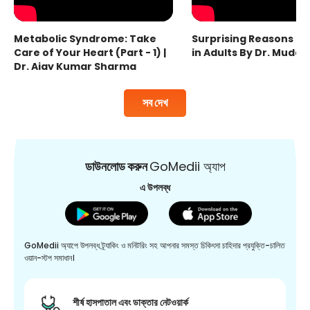
Metabolic Syndrome: Take
Surprising Reasons fo
Care of Your Heart (Part - 1) |
in Adults By Dr. Mudas
Dr. Ajay Kumar Sharma
সব দেখ
ডাউনলোড করুন
GoMedii অ্যাপ
এ উপলব্ধ
GoMedii অ্যাপে উপলব্ধ ট্র্যাকিং ও মনিটরিং সহ আপনার সমস্ত চিকিৎসা চাহিদার প্রযুক্তি-চালিত
ওয়ান-স্টপ সমাধান।
শীর্ষ হাসপাতাল এবং ডাক্তার নেটওয়ার্ক