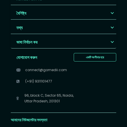
বৈশিষ্ট্য
তথ্য
ভাষা নির্বাচন কর
যোগাযোগ করুন
একটি অংশীদার হয়ে
connect@gomedii.com
(+91) 9311101477
96, block C, Sector 65, Noida,
Uttar Pradesh, 201301
আমাদের নিউজলেটার সদস্যতা