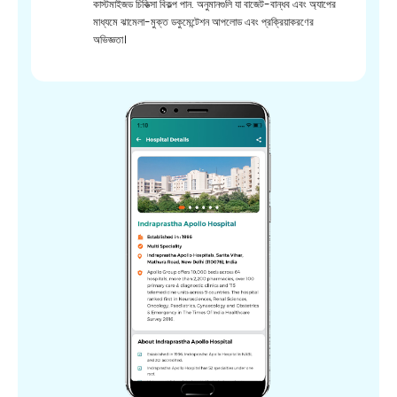
কাস্টমাইজড চিকিত্সা বিকল্প পান. অনুমানগুলি যা বাজেট-বান্ধব এবং অ্যাপের
মাধ্যমে ঝামেলা-মুক্ত ডকুমেন্টেশন আপলোড এবং প্রক্রিয়াকরণের
অভিজ্ঞতা।