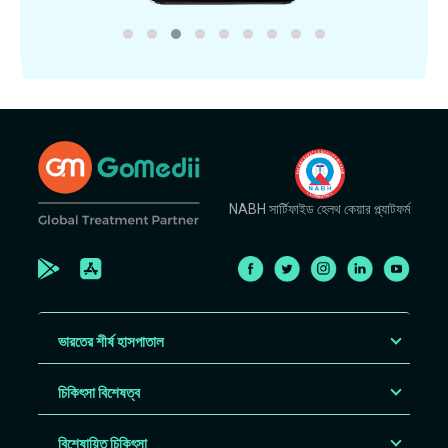
NABH সার্টিফাইড হেলথ কেয়ার প্ল্যাটফর্ম
ভারতের শীর্ষ হাসপাতাল
চিকিৎসা বিশেষত্ব
বিশেষায়িত চিকিৎসা