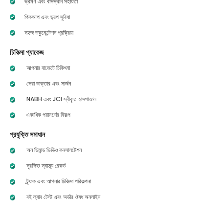
ভ্রমণ এবং বাসস্থান সহায়তা
পিকআপ এবং ড্রপ সুবিধা
সহজ ডকুমেন্টেশন প্রক্রিয়া
চিকিত্সা প্যাকেজ
আপনার বাজেটে চিকিৎসা
সেরা ডাক্তার এবং সার্জন
NABH এবং JCI স্বীকৃত হাসপাতাল
একাধিক পরামর্শের বিকল্প
প্রযুক্তি সমাধান
অন ডিমান্ড ভিডিও কনসালটেশন
সুরক্ষিত স্বাস্থ্য রেকর্ড
ট্র্যাক এবং আপনার চিকিত্সা পরিকল্পনা
বই ল্যাব টেস্ট এবং অর্ডার ঔষধ অনলাইন