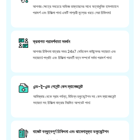
আপনার ক্ষেত্রে সবচেয়ে অভিজ্ঞ ডাক্তারদের সাথে অত্যাধুনিক হাসপাতালে
পরামর্শ এবং চিকিত্সা পান। একটি সাশ্রয়ী মূল্যের খরচে সেরা চিকিৎসা।
ক্রমাগত পরামর্শদাতা সমর্থন
আপনার চিকিৎসা যাত্রার সময় 24x7 মেডিকেল কাউন্সেলর সহায়তা এবং
সহায়তা। পদ্ধতি এবং চিকিত্সা পরবর্তী যত্ন সম্পর্কে সর্বদা পরামর্শ পান।
এন্ড-টু-এন্ড পেশেন্ট কেস ম্যানেজমেন্ট
আবিষ্কার থেকে স্রাব পর্যন্ত, বিভিন্ন ডকুমেন্টেশন সহ কেস ম্যানেজমেন্ট
সহায়তা সহ চিকিত্সা যাত্রার নিয়মিত আপডেট পান।
বাজেট বন্ধুত্বপূর্ণ চিকিৎসা এবং ঝামেলামুক্ত ডকুমেন্টেশন