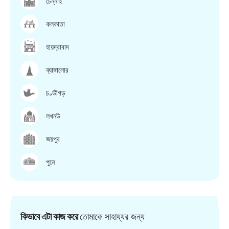
চেন্নাই
কলকাতা
হায়দ্রাবাদ
ব্যাঙ্গালোর
চণ্ডীগড়
লখনউ
জয়পুর
পুনে
কিভাবে এটা কাজ করে
তোমাকে সাহায্যর জন্য