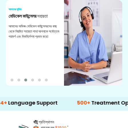
আমাদের সুবিধা
আম
মেডিকেল কাউন্সেলর
সহায়তা
অ
আমাদের অভিজ্ঞ মেডিকেল কাউন্সেলরদের কাছ
ভা
থেকে নিয়মিত সহায়তা পান। আপনাকে সর্বোত্তম
চি
পরামর্শ এবং দিকনির্দেশনা প্রদান করে।
ডা
guage Support
500+
Treatment Options
হাঁটু
প্রতিস্থাপন
*
প্যাকেজ শুরু
$3500