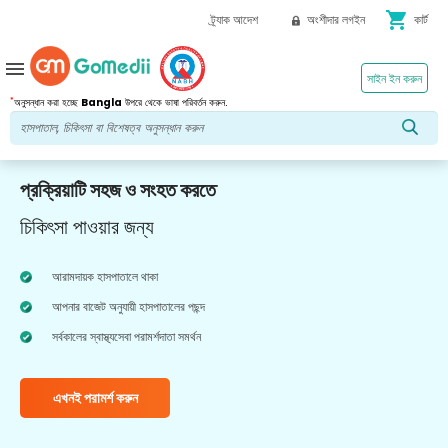
shopping_cart
ট্র্যাক আদেশ
অংশীদার লগইন
কার্ট
menu
সাইন ইন করুন
*
অনুসন্ধান করা হচ্ছে
Bangla
উপরে থেকে ভাষা পরিবর্তন করুন.
প্রক্রিয়াটি সহজ ও সংহত করতে
চিকিৎসা পাওয়ার জন্য
আরামদায়ক হাসপাতালে থাকা
আপনার বাজেট অনুযায়ী হাসপাতালের পছন্দ
সর্বকালের স্বাস্থ্যসেবা পরামর্শদাতা সমর্থন
এখনই পরামর্শ করুন