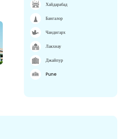
Хайдарабад
Бангалор
Чандигарх
Лакхнау
Джайпур
Pune