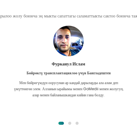
арылоо жолу боюнча эң мыкты сапаттагы саламаттыкты сактоо боюнча т
Фурканул Ислам
Бөйрөктү трансплантациялоо үчүн Бангладештен
Мен бөйрөгүмдүн оорусунан ар кандай дарыларды ала алам деп
үмүттөнгөн элем. Алланын ырайымы менен GoMedii менен жолугуп,
алар менен байланышкандан кийин гана болду.