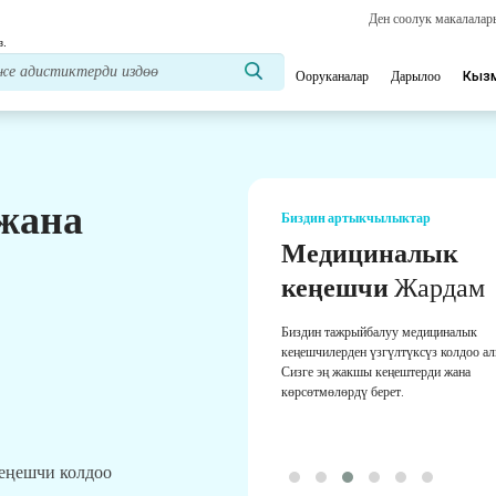
Ден соолук макалала
з.
Ооруканалар
Дарылоо
Кыз
 жана
Биздин артыкчылыктар
Медициналык
кеңешчи
Жардам
Биздин тажрыйбалуу медициналык
кеңешчилерден үзгүлтүксүз колдоо а
Сизге эң жакшы кеңештерди жана
көрсөтмөлөрдү берет.
кеңешчи колдоо