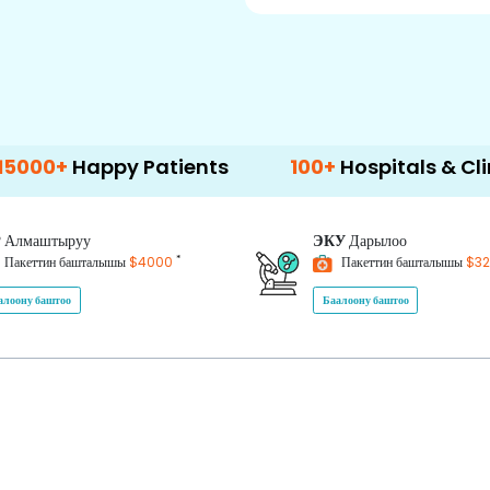
ppy Patients
100+
Hospitals & Clinics
P
Алмаштыруу
ЭКУ
Дарылоо
*
Пакеттин башталышы
$4000
Пакеттин башталышы
$3
алоону баштоо
Баалоону баштоо