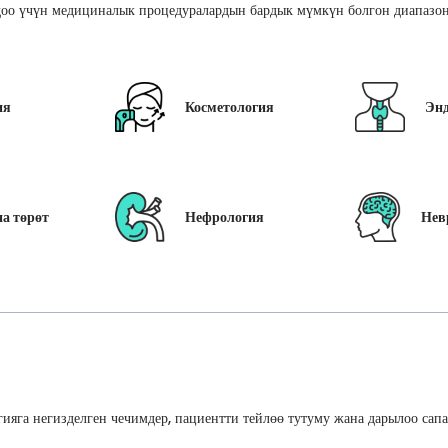
оо үчүн медициналык процедуралардын бардык мүмкүн болгон диапазон
ия
Косметология
Эн
а төрөт
Нефрология
Нев
ияга негизделген чечимдер, пациентти тейлөө тутуму жана дарылоо сап