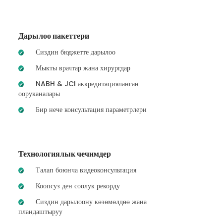
Дарылоо пакеттери
Сиздин бюджетте дарылоо
Мыкты врачтар жана хирургдар
NABH & JCI аккредитацияланган
ооруканалары
Бир нече консультация параметрлери
Технологиялык чечимдер
Талап боюнча видеоконсультация
Коопсуз ден соолук рекорду
Сиздин дарылоону көзөмөлдөө жана
пландаштыруу