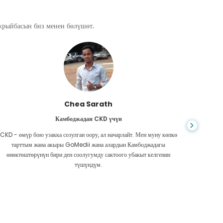
ажрыйбасын биз менен бөлүшөт.
Chea Sarath
Камбоджадан CKD үчүн
CKD - өмүр бою узакка созулган оору, ал начарлайт. Мен муну көпкө
Жашоо к
тарттым жана акыры GoMedii жана алардын Камбоджадагы
боордун
өнөктөштөрүнүн бири ден соолугумду сактоого убакыт келгенин
Акчам аз
түшүндүм.