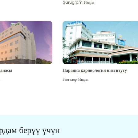
Gurugram
,
Индия
канасы
Нараяна кардиология институту
я
Бангалор
,
Индия
ардам берүү үчүн