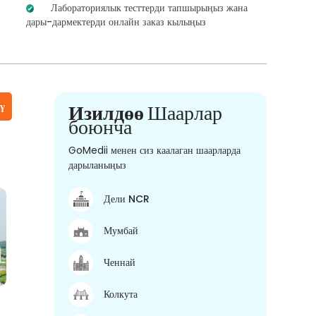
Лабораториялык тесттерди тапшырыңыз жана
дары-дармектерди онлайн заказ кылыңыз
үү
Изилдөө
Шаарлар
боюнча
GoMedii менен сиз каалаган шаарларда
дарыланыңыз
Дели NCR
Мумбай
Ченнай
Колкута