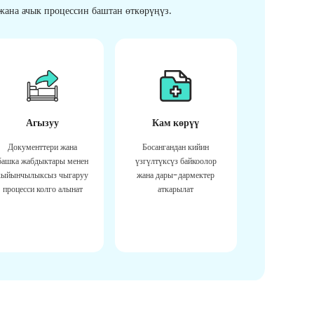
ана ачык процессин баштан өткөрүңүз.
Агызуу
Кам көрүү
Документтери жана
Босангандан кийин
башка жабдыктары менен
үзгүлтүксүз байкоолор
кыйынчылыксыз чыгаруу
жана дары-дармектер
процесси колго алынат
аткарылат