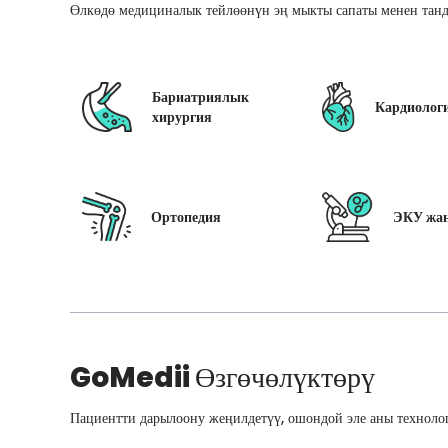
Өлкөдө медициналык тейлөөнүн эң мыкты сапаты менен танд
Бариатриялык
Кардиолог
хирургия
Ортопедия
ЭКУ жан
GoMedii
Өзгөчөлүктөрү
Пациентти дарылоону жеңилдетүү, ошондой эле аны технолог