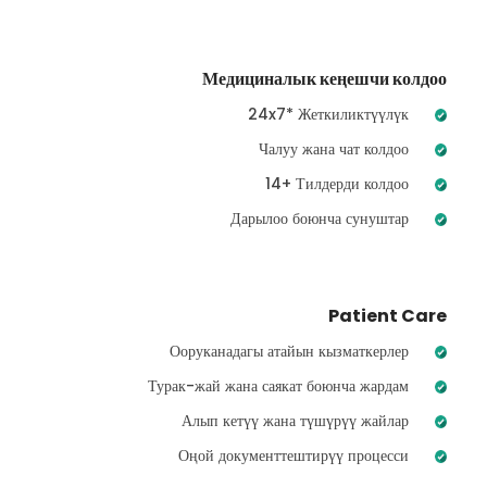
Медициналык кеңешчи колдоо
24x7* Жеткиликтүүлүк
Чалуу жана чат колдоо
14+ Тилдерди колдоо
Дарылоо боюнча сунуштар
Patient Care
Ооруканадагы атайын кызматкерлер
Турак-жай жана саякат боюнча жардам
Алып кетүү жана түшүрүү жайлар
Оңой документтештирүү процесси