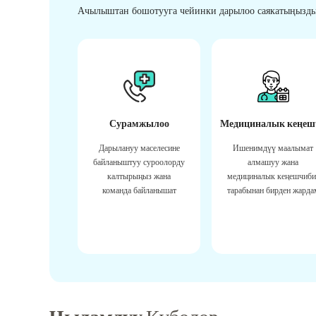
Ачылыштан бошотууга чейинки дарылоо саякатыңызды
Сурамжылоо
Медициналык кеңеш
Дарылануу маселесине
Ишенимдүү маалымат
байланыштуу суроолорду
алмашуу жана
калтырыңыз жана
медициналык кеңешчиби
команда байланышат
тарабынан бирден жарда