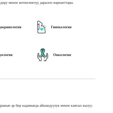
дору менен жеткиликтүү дарылоо варианттары.
докринология
Гинекология
рология
Онкология
арынын ар бир кадамында айкындуулук менен камсыз кылуу.