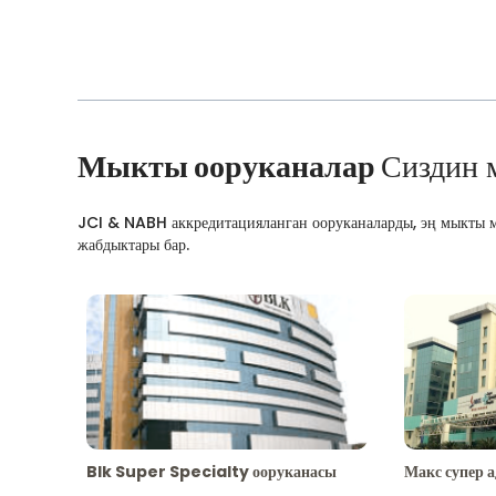
Мыкты ооруканалар
Сиздин 
JCI & NABH аккредитацияланган ооруканаларды, эң мыкты м
жабдыктары бар.
Blk Super Specialty ооруканасы
Макс супер 