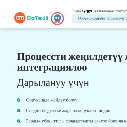
*
Издөө
Kyrgyz
Тилди жогорудан өзгөртүңү
Процессти жеңилдетүү
Биздин артыкчылыктар
интеграциялоо
Пост дарылоо
кам
көрүү
Дарылануу үчүн
Ар дайым көйгөйлөрүңүздү чечүү үчүн биздин
команда менен 24x7 медициналык жана
пациенттердин колдоосун алыңыз. Сиздин
Ооруканада жайлуу болуу
дарылоо муктаждыктарыңыз боюнча
үзгүлтүксүз жаңыртуулар.
Сиздин бюджетке жараша оорукана тандоо
Бардык убакыттагы саламаттыкты сактоо боюнча 