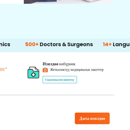
500+
Doctors & Surgeons
14+
Language Supp
Изилдөө
көбүрөөк
*
200
Жеткиликтүү медициналык пакеттер
Сурамжылоо жөнөтүү
Дагы изилдөө