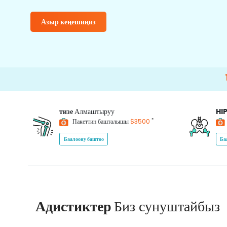
Азыр кеңешиңиз
15000+
Ha
тизе
Алмаштыруу
HI
*
Пакеттин башталышы
$3500
Баалоону баштоо
Ба
Адистиктер
Биз сунуштайбыз