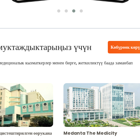
муктаждыктарыңыз үчүн
Көбүрөөк көр
едициналык кызматкерлер менен бирге, жеткиликтүү баада заманбап
адистештирилген оорукана
Medanta The Medicity