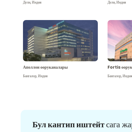
Дели
,
Индия
Дели
,
Индия
Аполлон ооруканалары
Fortis оору
Бангалор
,
Индия
Бангалор
,
Инди
Бул кантип иштейт
сага ж