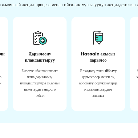
 жылмакай жеңил процесс менен ийгиликтүү кылуунун жеңилдетилген ж
чи
Дарылоону
Hassale акысыз
пландаштыруу
дарылоо
Билеттен баштап визага
Өлкөдөгү тажрыйбалуу
з
жана дарылоону
дарыгерлер менен эң
м
пландаштырууда эң арзан
абройлуу ооруканаларда
пакеттерди тандоого
эң жакшы жардам
чейин
алыңыз