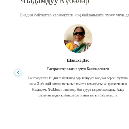
Чыдамдуу
Күбөлөр
Биздин бейтаптар келечектеги чоң байланышты түзүү үчүн д
Шандха Дас
Гастроэнтерология үчүн Бангладештен
да көп,
Бангладештен Индияга барганда дарыланууга жардам берген уулума
л тургай
жана GoMedii компаниясынын мыкты командасына ыраазычылык
зек жок,
билдирем. GoMedii тандоодо биз туура тандоо жасадык. Алар
ттим.
дарылангандан кийин да биз менен тыгыз байланышта