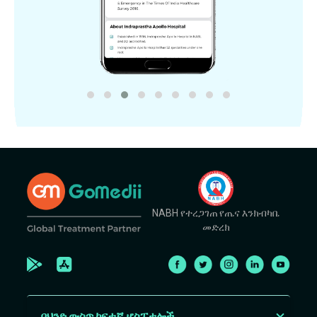
NABH የተረጋገጠ የጤና እንክብካቤ
መድረክ
በህንድ ውስጥ ከፍተኛ ሆስፒታሎች