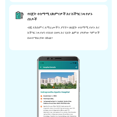
የበጀት ተስማሚ ህክምናዎች እና ከችግር ነጻ የሆኑ
ሰነዶች
ብጁ የሕክምና አማራጮችን ያግኙ። ለበጀት ተስማሚ የሆኑ እና
ከችግር ነጻ የሆነ የሰነድ ሰቀላ እና ሂደት ልምድ ያላቸው ግምቶች
በመተግበሪያው በኩል።