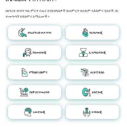
በሀገሪቱ ውስጥ ካሉ ምርጥ የጤና እንክብካቤዎች ለመምረጥ ከሁሉም የሕክምና ሂደቶች ጋር
ተመጣጣኝ የሕክምና አማራጮች።
የባሪያትሪክ ቀዶ ጥገና
ካርዲዮሎጂ
ኮስመቶሎጂ
ኢንዶክሪኖሎጂ
የማህፀን ህክምና
ኦርቶፔዲክስ
IVF እና የመራባት
ኔፍሮሎጂ
ኒውሮሎጂ
ኦንኮሎጂ