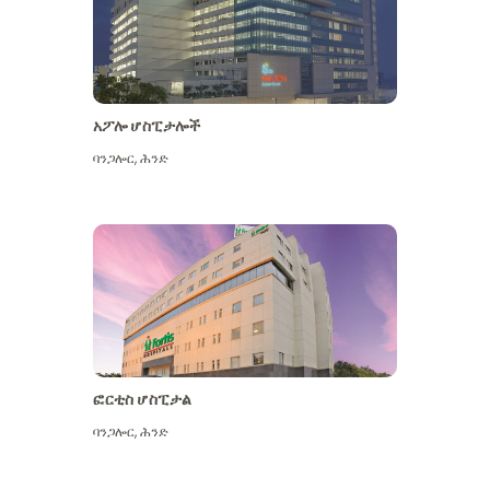
አፖሎ ሆስፒታሎች
ባንጋሎር
,
ሕንድ
ተጨማሪ ይመልከቱ
ፎርቲስ ሆስፒታል
ባንጋሎር
,
ሕንድ