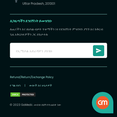
Uttar Pradesh, 201301
ለጋዜጣችን ደንበኝነት ይመዝገቡ
ለጤናችን እና ለአካል ብቃት ጥቆማችን ነፃ የደንበኝነት ምዝገባን ያግኙ እና ከቅርብ
ጊዜ አቅርቦቶቻችን ጋር ይከታተሉ
Refund/Return/Exchange Policy
የ ግል የሆነ
|
ውሎች እና ሁኔታዎች
© 2023 GoMedii. መብቱ በህግ የተጠበቀ ነው