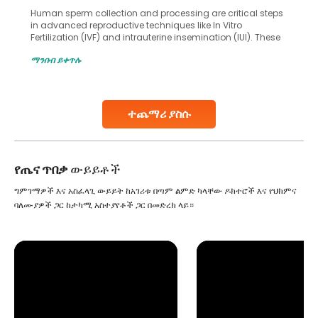
Human sperm collection and processing are critical steps
in advanced reproductive techniques like In Vitro
Fertilization (IVF) and intrauterine insemination (IUI). These
methods enable medical professionals to tackle fertility
ማንበብ ይቀጥሉ
challenges and help couples achieve their dream of
parenthood. Skilled technicians collect sperm using
specialized procedures to ensure optimal quality. Once
collected, they process the
ተጨማሪ ያስሱ
Continue Reading
የጤና ጥበቃ
ውይይቶች
ግምገማዎች እና አስፈላጊ ውይይት ከአገሪቱ በጣም ልምድ ካላቸው ዶክተሮች እና የህክምና
ባለሙያዎች ጋር ከታካሚ አስተያየቶች ጋር በመድረክ ላይ።