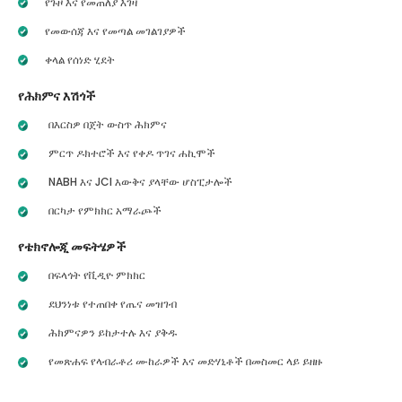
የጉዞ እና የመጠለያ እገዛ
የመውሰጃ እና የመጣል መገልገያዎች
ቀላል የሰነድ ሂደት
የሕክምና እሽጎች
በእርስዎ በጀት ውስጥ ሕክምና
ምርጥ ዶክተሮች እና የቀዶ ጥገና ሐኪሞች
NABH እና JCI እውቅና ያላቸው ሆስፒታሎች
በርካታ የምክክር አማራጮች
የቴክኖሎጂ መፍትሄዎች
በፍላጎት የቪዲዮ ምክክር
ደህንነቱ የተጠበቀ የጤና መዝገብ
ሕክምናዎን ይከታተሉ እና ያቅዱ
የመጽሐፍ የላብራቶሪ ሙከራዎች እና መድሃኒቶች በመስመር ላይ ይዘዙ