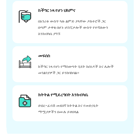
ከችግር ነጻ የሆነ ህክምና
በአገሪቱ ውስጥ ካሉ ልምድ ያላቸው ዶክተሮች ጋር
በጣም ታዋቂ በሆኑ ሆስፒታሎች ውስጥ የተሻለውን
እንክብካቤ ያግኙ
መፍሰስ
ከችግር ነጻ የሆነ የማስወጣት ሂደት ከሰነዶች እና ሌሎች
መገልገያዎች ጋር ይንከባከባል።
ክትትል የሚደረግበት እንክብካቤ
ድህረ-ፈሳሽ መደበኛ ክትትል እና የመድኃኒት
ማሟያዎችን በሙሉ ይቀበላል