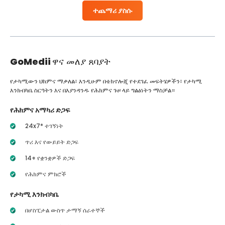
ተጨማሪ ያስሱ
GoMedii
ዋና መለያ ጸባያት
የታካሚውን ህክምና ማቃለል፣ እንዲሁም በቴክኖሎጂ የተደገፈ መፍትሄዎችን፣ የታካሚ
እንክብካቤ ስርዓትን እና በእያንዳንዱ የሕክምና ጉዞ ላይ ግልፅነትን ማስቻል።
የሕክምና አማካሪ ድጋፍ
24x7* ተገኝነት
ጥሪ እና የውይይት ድጋፍ
14+ የቋንቋዎች ድጋፍ
የሕክምና ምክሮች
የታካሚ እንክብካቤ
በሆስፒታል ውስጥ ታማኝ ሰራተኞች