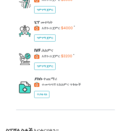
ግምገማ ጀምር
ሂፕ
መተካት
*
እሽጉ በ ጀምር
$4000
ግምገማ ጀምር
IVF
ሕክምና
*
እሽጉ በ ጀምር
$3200
ግምገማ ጀምር
ያስሱ
ተጨማሪ
ተመጣጣኝ የሕክምና ጥቅሎች
ጥያቄ ላክ
ስፔሻሊስቶች
እናቀርባለን።