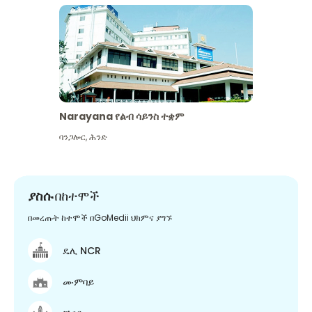
Narayana የልብ ሳይንስ ተቋም
ባንጋሎር
,
ሕንድ
ያስሱ
በከተሞች
በመረጡት ከተሞች በGoMedii ህክምና ያግኙ
ዴሊ NCR
ሙምባይ