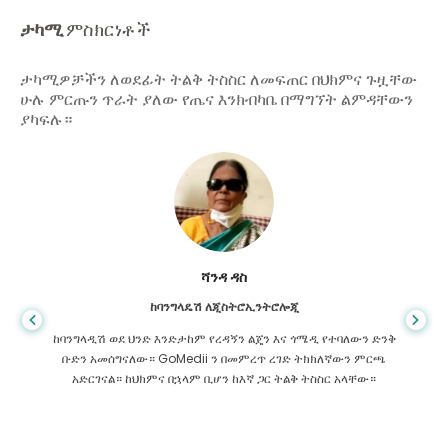
ታካሚ
ምስክርነቶች
ታካሚዎቻችን ለወደፊት ትልቅ ትስስር ለመፍጠር በህክምና ጉዟቸው
ሁሉ ምርጡን ጥራት ያለው የጤና እንክብካቤ በማግኘት ልምዳቸውን
ያካፍሉ።
ሻንዳ ዳስ
ከባንግላዴሽ ለጂስትሮኢንትሮሎጂ
ከባንግላዲሽ ወደ ህንድ እንድታከም የረዳኝን ልጄን እና ጎሜዲ የተባለውን ድንቅ
ቡድን አመሰግናለው። GoMedii ን በመምረጥ ረገድ ትክክለኛውን ምርጫ
አድርገናል። ከህክምና በኋላም ቢሆን ከእኛ ጋር ትልቅ ትስስር አላቸው።