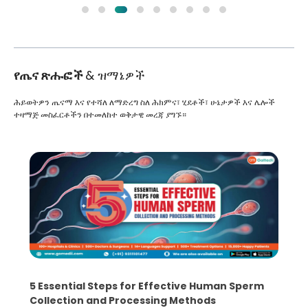
የጤና ጽሑፎች
& ዝማኔዎች
ሕይወትዎን ጤናማ እና የተሻለ ለማድረግ ስለ ሕክምና፣ ሂደቶች፣ ሁኔታዎች እና ሌሎች
ተዛማጅ መስፈርቶችን በተመለከተ ወቅታዊ መረጃ ያግኙ።
5 Essential Steps for Effective Human Sperm
Collection and Processing Methods