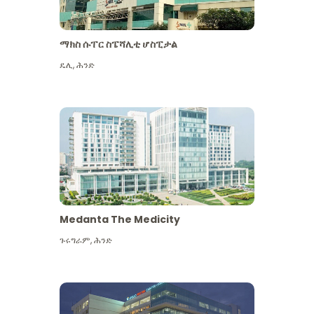
ማክስ ሱፐር ስፔሻሊቲ ሆስፒታል
ዴሊ
,
ሕንድ
Medanta The Medicity
ጉሩግራም
,
ሕንድ