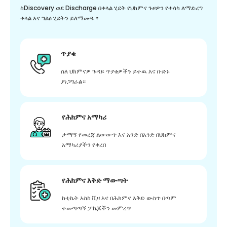
ከDiscovery ወደ Discharge በቀላል ሂደት የህክምና ጉዞዎን የተሳካ ለማድረግ
ቀላል እና ግልፅ ሂደትን ይለማመዱ።
ጥያቄ
ስለ ህክምናዎ ጉዳይ ጥያቄዎችን ይተዉ እና ቡድኑ
ያነጋግራል።
የሕክምና አማካሪ
ታማኝ የመረጃ ልውውጥ እና አንድ በአንድ በህክምና
አማካሪያችን የቀረበ
የሕክምና እቅድ ማውጣት
ከቲኬት እስከ ቪዛ እና በሕክምና እቅድ ውስጥ በጣም
ተመጣጣኝ ፓኬጆችን መምረጥ