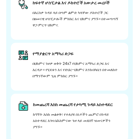
ከፍተኛ ሆስፒታል እና ዶክተሮች አውታረ መረቦች
በእርስዎ ጉዳይ ላይ በጣም ልምድ ካላቸው ዶክተሮች ጋር
በዘመናዊ ሆስፒታሎች ምክክር እና ህክምና ያግኙ። በተመጣጣኝ
ዋጋ ምርጥ ህክምና.
የማያቋርጥ አማካሪ ድጋፍ
በህክምና ጉዞዎ ወቅት 24x7 የህክምና አማካሪ ድጋፍ እና
እርዳታ። የሂደቱን እና የድህረ-ህክምና እንክብካቤን በተመለከተ
በማንኛውም ጊዜ ምክክር ያግኙ።
ከመጨረሻ እስከ መጨረሻ የታካሚ ጉዳይ አስተዳደር
ከግኝት እስከ መልቀቅ፣ የተለያዩ ሰነዶችን ጨምሮ በጉዳይ
አስተዳደር እገዛ በሕክምናው ጉዞ ላይ መደበኛ ዝመናዎችን
ያግኙ።