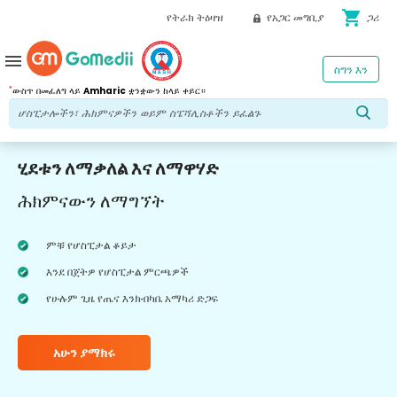
shopping_cart
የትራክ ትዕዛዝ
የአጋር መግቢያ
ጋሪ
menu
ስግን እን
*
ውስጥ በመፈለግ ላይ
Amharic
ቋንቋውን ከላይ ቀይር።
ሂደቱን ለማቃለል እና ለማዋሃድ
ሕክምናውን ለማግኘት
ምቹ የሆስፒታል ቆይታ
እንደ በጀትዎ የሆስፒታል ምርጫዎች
የሁሉም ጊዜ የጤና እንክብካቤ አማካሪ ድጋፍ
አሁን ያማክሩ