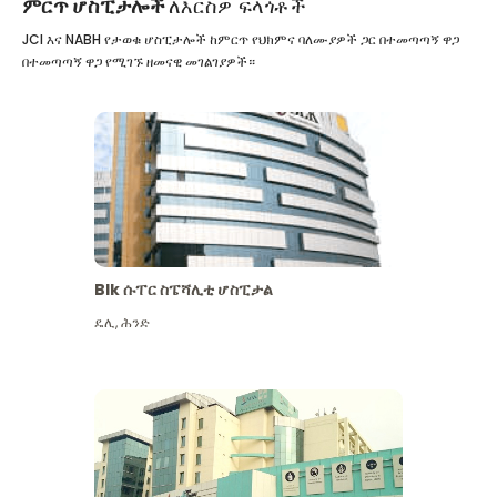
ምርጥ ሆስፒታሎች
ለእርስዎ ፍላጎቶች
JCI እና NABH የታወቁ ሆስፒታሎች ከምርጥ የህክምና ባለሙያዎች ጋር በተመጣጣኝ ዋጋ
በተመጣጣኝ ዋጋ የሚገኙ ዘመናዊ መገልገያዎች።
Blk ሱፐር ስፔሻሊቲ ሆስፒታል
ዴሊ
,
ሕንድ