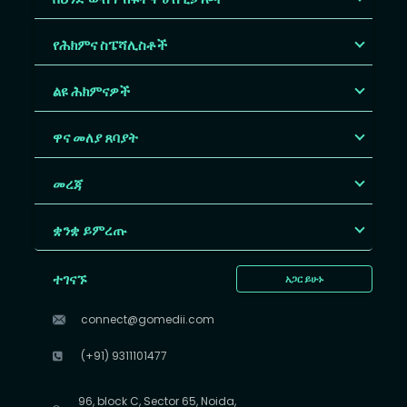
የሕክምና ስፔሻሊስቶች
ልዩ ሕክምናዎች
ዋና መለያ ጸባያት
መረጃ
ቋንቋ ይምረጡ
ተገናኙ
አጋር ይሁኑ
connect@gomedii.com
(+91) 9311101477
96, block C, Sector 65, Noida,