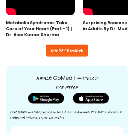
Metabolic Syndrome: Take
Surprising Reasons fo
Care of Your Heart (Part - 1) |
in Adults By Dr. Mudas
Dr. Ajay Kumar Sharma
ሁሉንም ይመልከቱ
አውርድ
GoMedii መተግበሪያ
በ ላይ ይገኛል።
በGoMedii መተግበሪያ ላይ ባለው ክትትል እና ክትትል ለሁሉም የህክምና ፍላጎቶችዎ
በቴክኖሎጂ የሚመራ የአንድ ጊዜ መፍትሄ።