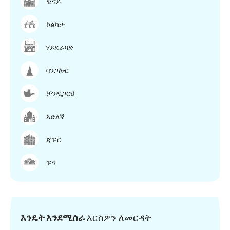
ቼናይ
ኮልካታ
ሃይደራባድ
ባንጋሎር
ቻንዲጋርህ
እድለኛ
ጃፑር
ፑን
እንዴት እንደሚሰራ
እርስዎን ለመርዳት